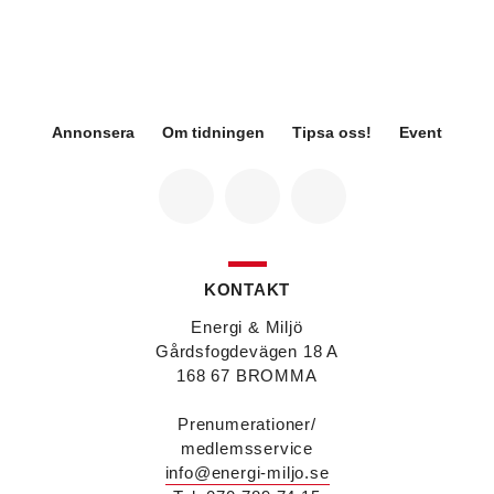
Fredrik Wallner
blir den 1 januari 2026 ny vd för
Sweco Sverige. Han är i dag divisionschef för
koncernens svenska transport- och
infrastrukturverksamhet och efterträder Ann-
Louise Lökholm Klasson som lämnar Sweco på
egen begäran.
Annonsera
Om tidningen
Tipsa oss!
Event
Eva Karlsson
blir den 1 februari 2026
tillförordnad vd för Swegon Group när nuvarande
vd Andreas Örje Wellstam blir investeringsdirektör
på Investment AB Latour. Hon är i dag vice
president för Swegons affärsområde Air Handling.
Jörgen Lapuhs
är ny ansvarig för
affärsutveckling av produktområdena
KONTAKT
luftdistribution och brandsäkerhetsprodukter på
Systemair Sverige. Han var tidigare regionchef i
Energi & Miljö
Stockholm på samma bolag.
Gårdsfogdevägen 18 A
Anton Lockner
är ny senior konsult vvs på Bengt
168 67 BROMMA
Dahlgrens kontor i Sundsvall. Han kommer från
kontoret i Stockholm där han var avdelningschef
Prenumerationer/
vvs.
medlemsservice
Christer Larsson
efterträder Anton Lockner som
info@energi-miljo.se
avdelningschef vvs på Bengt Dahlgrens kontor i