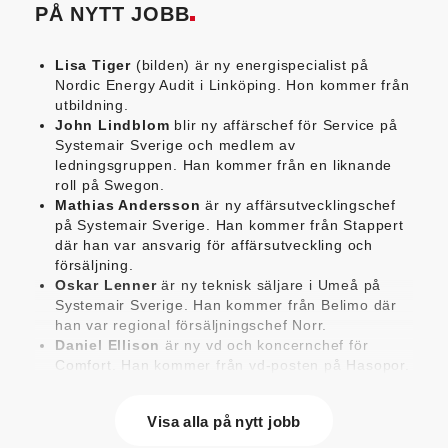
PÅ NYTT JOBB
Lisa Tiger
(bilden) är ny energispecialist på
Nordic Energy Audit i Linköping. Hon kommer från
utbildning.
John Lindblom
blir ny affärschef för Service på
Systemair Sverige och medlem av
ledningsgruppen. Han kommer från en liknande
roll på Swegon.
Mathias Andersson
är ny affärsutvecklingschef
på Systemair Sverige. Han kommer från Stappert
där han var ansvarig för affärsutveckling och
försäljning.
Oskar Lenner
är ny teknisk säljare i Umeå på
Systemair Sverige. Han kommer från Belimo där
han var regional försäljningschef Norr.
Daniel Ellison
är ny vd och koncernchef för
Comfort. Han kommer från vd-posten på Hasopor.
Jens Persson
är ny försäljningsdirektör för
Laufen Sverige. Han kommer från Vieser där han
Visa alla på nytt jobb
var försäljningschef i Skandinavien.
Jonas Pettersson
är ny energi- och