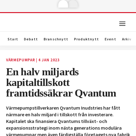
Start
Debatt
Branschnytt
Produktnytt
Event
Arkiv
VÄRMEPUMPAR
|
4 JAN 2023
En halv miljards
kapitaltillskott
framtidssäkrar Qvantum
Värmepumpstillverkaren Qvantum Inudstries har fått
närmare en halv miljard i tillskott från investerare.
Kapitalet ska finansiera Qvantums tillväxt- och
expansionsstrategi inom nästa generations modulära
värmepumpar men även färdigställa företagets nya fabrik