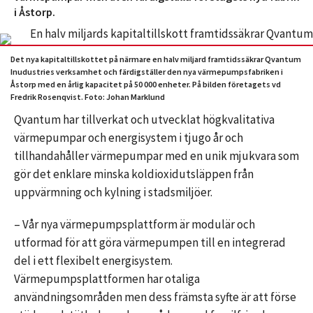
i Åstorp.
Det nya kapitaltillskottet på närmare en halv miljard framtidssäkrar Qvantum
Inudustries verksamhet och färdigställer den nya värmepumpsfabriken i
Åstorp med en årlig kapacitet på 50 000 enheter. På bilden företagets vd
Fredrik Rosenqvist. Foto: Johan Marklund
Qvantum har tillverkat och utvecklat högkvalitativa
värmepumpar och energisystem i tjugo år och
tillhandahåller värmepumpar med en unik mjukvara som
gör det enklare minska koldioxidutsläppen från
uppvärmning och kylning i stadsmiljöer.
– Vår nya värmepumpsplattform är modulär och
utformad för att göra värmepumpen till en integrerad
del i ett flexibelt energisystem.
Värmepumpsplattformen har otaliga
användningsområden men dess främsta syfte är att förse