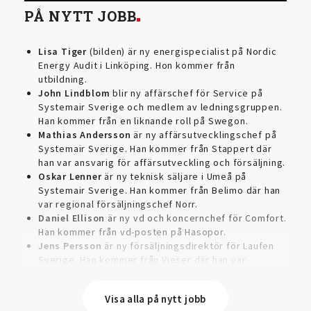
PÅ NYTT JOBB
Lisa Tiger
(bilden) är ny energispecialist på Nordic
Energy Audit i Linköping. Hon kommer från
utbildning.
John Lindblom
blir ny affärschef för Service på
Systemair Sverige och medlem av ledningsgruppen.
Han kommer från en liknande roll på Swegon.
Mathias Andersson
är ny affärsutvecklingschef på
Systemair Sverige. Han kommer från Stappert där
han var ansvarig för affärsutveckling och försäljning.
Oskar Lenner
är ny teknisk säljare i Umeå på
Systemair Sverige. Han kommer från Belimo där han
var regional försäljningschef Norr.
Daniel Ellison
är ny vd och koncernchef för Comfort.
Han kommer från vd-posten på Hasopor.
Jens Persson
är ny försäljningsdirektör för Laufen
Sverige. Han kommer från Vieser där han var
försäljningschef i Skandinavien.
Jonas Pettersson
är ny energi- och teknikspecialist
Visa alla på nytt jobb
på Victoriahem. Han kommer från Aktea Energy i