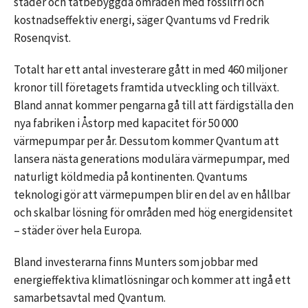
städer och tätbebyggda områden med fossilfri och
kostnadseffektiv energi, säger Qvantums vd Fredrik
Rosenqvist.
Totalt har ett antal investerare gått in med 460 miljoner
kronor till företagets framtida utveckling och tillväxt.
Bland annat kommer pengarna gå till att färdigställa den
nya fabriken i Åstorp med kapacitet för 50 000
värmepumpar per år. Dessutom kommer Qvantum att
lansera nästa generations modulära värmepumpar, med
naturligt köldmedia på kontinenten. Qvantums
teknologi gör att värmepumpen blir en del av en hållbar
och skalbar lösning för områden med hög energidensitet
– städer över hela Europa.
Bland investerarna finns Munters som jobbar med
energieffektiva klimatlösningar och kommer att ingå ett
samarbetsavtal med Qvantum.