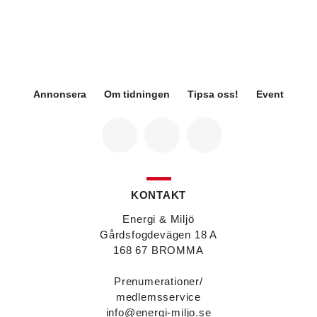
hållbarhetsspecialist.
Fredrik Wallner
blir den 1 januari 2026 ny vd för
Sweco Sverige. Han är i dag divisionschef för
koncernens svenska transport- och
infrastrukturverksamhet och efterträder Ann-
Louise Lökholm Klasson som lämnar Sweco på
egen begäran.
Annonsera
Om tidningen
Tipsa oss!
Event
Eva Karlsson
blir den 1 februari 2026
tillförordnad vd för Swegon Group när nuvarande
vd Andreas Örje Wellstam blir investeringsdirektör
på Investment AB Latour. Hon är i dag vice
president för Swegons affärsområde Air Handling.
Jörgen Lapuhs
är ny ansvarig för
affärsutveckling av produktområdena
KONTAKT
luftdistribution och brandsäkerhetsprodukter på
Systemair Sverige. Han var tidigare regionchef i
Energi & Miljö
Stockholm på samma bolag.
Gårdsfogdevägen 18 A
Anton Lockner
är ny senior konsult vvs på Bengt
168 67 BROMMA
Dahlgrens kontor i Sundsvall. Han kommer från
kontoret i Stockholm där han var avdelningschef
Prenumerationer/
vvs.
medlemsservice
Christer Larsson
efterträder Anton Lockner som
info@energi-miljo.se
avdelningschef vvs på Bengt Dahlgrens kontor i