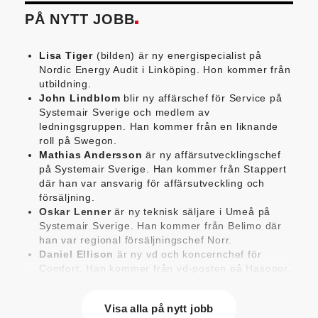
PÅ NYTT JOBB
Lisa Tiger
(bilden) är ny energispecialist på
Nordic Energy Audit i Linköping. Hon kommer från
utbildning.
John Lindblom
blir ny affärschef för Service på
Systemair Sverige och medlem av
ledningsgruppen. Han kommer från en liknande
roll på Swegon.
Mathias Andersson
är ny affärsutvecklingschef
på Systemair Sverige. Han kommer från Stappert
där han var ansvarig för affärsutveckling och
försäljning.
Oskar Lenner
är ny teknisk säljare i Umeå på
Systemair Sverige. Han kommer från Belimo där
han var regional försäljningschef Norr.
Daniel Ellison
är ny vd och koncernchef för
Comfort. Han kommer från vd-posten på Hasopor.
Jens Persson
är ny försäljningsdirektör för
Laufen Sverige. Han kommer från Vieser där han
Visa alla på nytt jobb
var försäljningschef i Skandinavien.