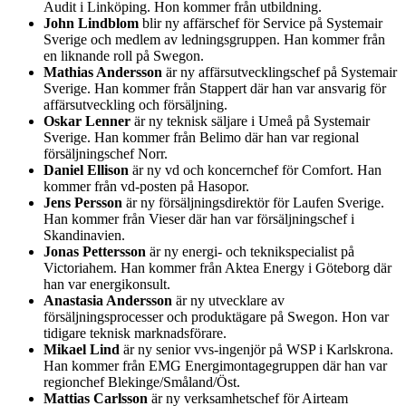
Audit i Linköping. Hon kommer från utbildning.
John Lindblom
blir ny affärschef för Service på Systemair
Sverige och medlem av ledningsgruppen. Han kommer från
en liknande roll på Swegon.
Mathias Andersson
är ny affärsutvecklingschef på Systemair
Sverige. Han kommer från Stappert där han var ansvarig för
affärsutveckling och försäljning.
Oskar Lenner
är ny teknisk säljare i Umeå på Systemair
Sverige. Han kommer från Belimo där han var regional
försäljningschef Norr.
Daniel Ellison
är ny vd och koncernchef för Comfort. Han
kommer från vd-posten på Hasopor.
Jens Persson
är ny försäljningsdirektör för Laufen Sverige.
Han kommer från Vieser där han var försäljningschef i
Skandinavien.
Jonas Pettersson
är ny energi- och teknikspecialist på
Victoriahem. Han kommer från Aktea Energy i Göteborg där
han var energikonsult.
Anastasia Andersson
är ny utvecklare av
försäljningsprocesser och produktägare på Swegon. Hon var
tidigare teknisk marknadsförare.
Mikael Lind
är ny senior vvs-ingenjör på WSP i Karlskrona.
Han kommer från EMG Energimontagegruppen där han var
regionchef Blekinge/Småland/Öst.
Mattias Carlsson
är ny verksamhetschef för Airteam