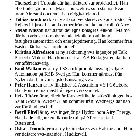
Thorszelius i Uppsala där han tidigare var projektchef. Han
efterträder grundaren Mats Thorszelius, som stannar kvar
inom Airteamkoncernen i en rådgivande roll.
Tobias Sandmark
är ny affärsutvecklare/vvs-konstruktör på
Rejlers i Ljusdal. Han kommer från en liknande roll på Afry.
Stefan Nilsson
har startat det egna bolaget Celikon i Malmö
där han arbetar som oberoende teknikkonsult inom
fastighetsautomation och energioptimering. Han kommer från
Bastec där han var produktchef.
Kristian Alfredsson
är ny sakkunnig vvs-ingenjör på Talk
Project i Malmö. Han kommer från AB Rörläggaren där han
var affärsansvarig.
Emil Wallander
är ny TSS- och produktansvarig säljare
Automation på KSB Sverige. Han kommer närmast från
Xylem där han var säljstödsansvarig vvs.
Peter Hagren
är ny filialchef på Assemblin VS i Göteborg.
Han kommer närmast från egen verksamhet.
Erik Thörn
är ny direktör för specifikationsförsäljningen hos
Saint-Gobain Sweden. Han kommer från Svedbergs där han
var försäljningschef.
Bertil Eirell
är ny vvs-ingenjör på Hydro inom Afry Energy.
Han hade tidigare en liknande roll på Afrys kontor i
Östersund.
Oskar Trönnhagen
är ny teamledare vvs i Hälsingland. Han
var tidigare vvs-ingenjör i Hudiksvall.