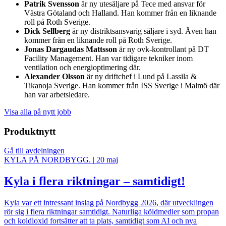
Patrik Svensson
är ny utesäljare på Tece med ansvar för
Västra Götaland och Halland. Han kommer från en liknande
roll på Roth Sverige.
Dick Sellberg
är ny distriktsansvarig säljare i syd. Även han
kommer från en liknande roll på Roth Sverige.
Jonas Dargaudas Mattsson
är ny ovk-kontrollant på DT
Facility Management. Han var tidigare tekniker inom
ventilation och energioptimering där.
Alexander Olsson
är ny driftchef i Lund på Lassila &
Tikanoja Sverige. Han kommer från ISS Sverige i Malmö där
han var arbetsledare.
Visa alla på nytt jobb
Produktnytt
Gå till avdelningen
KYLA PÅ NORDBYGG.
|
20 maj
Kyla i flera riktningar – samtidigt!
Kyla var ett intressant inslag på Nordbygg 2026, där utvecklingen
rör sig i flera riktningar samtidigt. Naturliga köldmedier som propan
och koldioxid fortsätter att ta plats, samtidigt som AI och nya