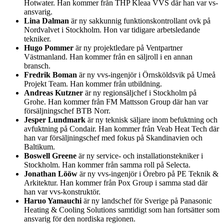
Hotwater. Han kommer från THP Kleaa VVS där han var vs-
ansvarig.
Lina Dalman
är ny sakkunnig funktionskontrollant ovk på
Nordvalvet i Stockholm. Hon var tidigare arbetsledande
tekniker.
Hugo Pommer
är ny projektledare på Ventpartner
Västmanland. Han kommer från en säljroll i en annan
bransch.
Fredrik Boman
är ny vvs-ingenjör i Örnsköldsvik på Umeå
Projekt Team. Han kommer från utbildning.
Andreas Kutzner
är ny regionsäljchef i Stockholm på
Grohe. Han kommer från FM Mattsson Group där han var
försäljningschef BTB Norr.
Jesper Lundmark
är ny teknisk säljare inom befuktning och
avfuktning på Condair. Han kommer från Veab Heat Tech där
han var försäljningschef med fokus på Skandinavien och
Baltikum.
Boswell Greene
är ny service- och installationstekniker i
Stockholm. Han kommer från samma roll på Selecta.
Jonathan Lööw
är ny vvs-ingenjör i Örebro på PE Teknik &
Arkitektur. Han kommer från Pox Group i samma stad där
han var vvs-konstruktör.
Haruo Yamauchi
är ny landschef för Sverige på Panasonic
Heating & Cooling Solutions samtidigt som han fortsätter som
ansvarig för den nordiska regionen.