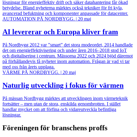
lösningar för energieffektiv drift och säker datahantering får ökad
betydelse. Bland nyheterna märktes också tekniker för fri kyla,
avancerad befuktning och komponenter anpassade för datacenter.
AUTOMATION PÅ NORDBYGG.
|
20 maj
AI levererar och Europa kliver fram
På Nordbygg 2012 var ”smart” det stora modeordet, 2014 handlade
det om energieffektivisering och under åren 2016–2018 stod IoT
och digitalisering i centrum. Mässorna 2022 och 2024 bjöd däremot
på förhållandevis få nyheter inom automation. Frågan är vad vi tar
med oss från årets upplaga.
VÄRME PÅ NORDBYGG.
|
20 maj
Naturlig utveckling i fokus för värmen
På mässan Nordbygg märktes att utvecklingen inom värmeteknik
fortsätter – men utan de stora, enskilda genombrotten. I stället
handlar mycket om att förfina och vidareutveckla befintliga
lösningar.
Föreningen för branschens proffs