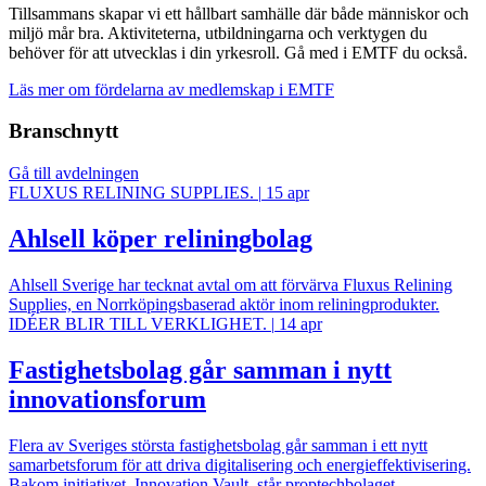
Tillsammans skapar vi ett hållbart samhälle där både människor och
miljö mår bra. Aktiviteterna, utbildningarna och verktygen du
behöver för att utvecklas i din yrkesroll. Gå med i EMTF du också.
Läs mer om fördelarna av medlemskap i EMTF
Branschnytt
Gå till avdelningen
FLUXUS RELINING SUPPLIES.
|
15 apr
Ahlsell köper reliningbolag
Ahlsell Sverige har tecknat avtal om att förvärva Fluxus Relining
Supplies, en Norrköpingsbaserad aktör inom reliningprodukter.
IDÉER BLIR TILL VERKLIGHET.
|
14 apr
Fastighetsbolag går samman i nytt
innovationsforum
Flera av Sveriges största fastighetsbolag går samman i ett nytt
samarbetsforum för att driva digitalisering och energieffektivisering.
Bakom initiativet, Innovation Vault, står proptechbolaget