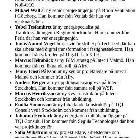
Noll-CO2.
Mikael Wall
är ny senior projektingenjör på Brion Ventilation
i Göteborg. Han kommer från Ventab där han var
marknadschef.
Yobel Tesfamhret
är ny energispecialist på
Trafikförvaltningen i Region Stockholm. Han kommer från
Ferla där han var energiingenjör.
Jonas Anund Vogel
börjar vid årsskiftet på Techseed där han
ska arbeta med digital transformation i fastighetssektorn. Han
kommer från vd-rollen på Dig-IT Lab KTH.
Marcus Helmbäck
är ny BIM-strateg på Intec i Malmö. Han
kommer från en liknande roll på Afry.
Jenny Icosti Pålsson
är ny senior projektledare på Intec i
Malmö och kommer från Afry.
Anders Berger
är ny uppdragsansvarig vvs på Intec i
Stockholm. Han kommer från samma roll på WSP.
Marcus Henriksson
är ny vvs-konstruktör på Intec i
Stockholm och kommer från utbildning.
Emilia Simonsson
är ny biträdande konstruktör på TQI
Consult vvs i Stockholm och kommer från utbildning.
Johanna Ernback
är ny energi- och miljöhandläggare på
TQI Consult. Hon kommer från Segula Technologies där hon
var projektingenjör.
Sofia Wikström
är ny projektledare, arbetsledare och
energiingenjör på Leosol Energi i Skellefteå. Hon kommer