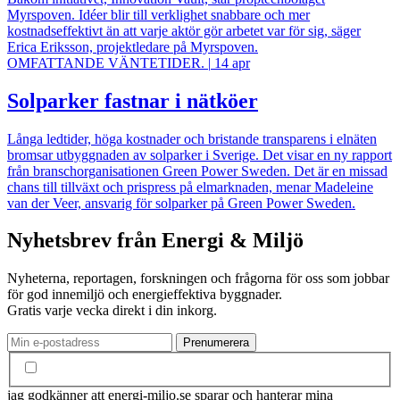
Myrspoven. Idéer blir till verklighet snabbare och mer
kostnadseffektivt än att varje aktör gör arbetet var för sig, säger
Erica Eriksson, projektledare på Myrspoven.
OMFATTANDE VÄNTETIDER.
|
14 apr
Solparker fastnar i nätköer
Långa ledtider, höga kostnader och bristande transparens i elnäten
bromsar utbyggnaden av solparker i Sverige. Det visar en ny rapport
från branschorganisationen Green Power Sweden. Det är en missad
chans till tillväxt och prispress på elmarknaden, menar Madeleine
van der Veer, ansvarig för solparker på Green Power Sweden.
Nyhetsbrev från Energi & Miljö
Nyheterna, reportagen, forskningen och frågorna för oss som jobbar
för god innemiljö och energieffektiva byggnader.
Gratis varje vecka direkt i din inkorg.
jag godkänner att energi-miljo.se sparar och hanterar mina