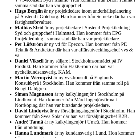
samma stad där han var gruppchef.
Hugo Berglin
är ny projektledare inom underhållsplanering
på Sustend i Göteborg. Han kommer från Serneke där han var
fastighetsförvaltare.
Mathias Strid
är ny projektledare i Sustend Projektledning
Syd och gruppchef i Halmstad. Han kommer från EPG
Projektledning i samma stad där han var projektledare.
Per Löfström
är ny vd för Epecon. Han kommer från PE
Teknik & Arkitektur där han var affärsutvecklingschef vvs &
va.
Daniel Viksell
är ny säljare i Stockholmsområdet på IV
Produkt. Han kommer från FläktGroup där han var
nyckelkundsansvarig, KAM.
Martin Wernqvist
är ny vvs-konsult på Englunds
Konsultbyrå i Stockholm. Han kommer från samma roll på
Bengt Dahlgren.
Simon Magnusson
är ny kalkylingenjör i Stockholm på
Lindinvent. Han kommer från Mård Ingenjörsfirma i
Norrköping där han var biträdande projektledare.
David Lindqvist
är ny försäljningsingenjör i Stockholm. Han
kommer från Svea Solar där han var försäljningschef B2B.
André Tannå
är ny kalkylingenjör i Umeå. Han kommer
från utbildning.
Hanna Lundmark
är ny kundansvarig i Lund. Hon kommer