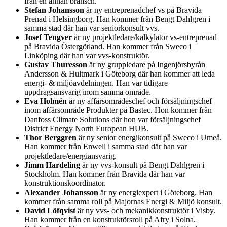
från en annan bransch.
Stefan Johansson
är ny entreprenadchef vs på Bravida
Prenad i Helsingborg. Han kommer från Bengt Dahlgren i
samma stad där han var seniorkonsult vvs.
Josef Tengver
är ny projektledare/kalkylator vs-entreprenad
på Bravida Östergötland. Han kommer från Sweco i
Linköping där han var vvs-konstruktör.
Gustav Thuresson
är ny gruppledare på Ingenjörsbyrån
Andersson & Hultmark i Göteborg där han kommer att leda
energi- & miljöavdelningen. Han var tidigare
uppdragsansvarig inom samma område.
Eva Holmén
är ny affärsområdeschef och försäljningschef
inom affärsområde Produkter på Bastec. Hon kommer från
Danfoss Climate Solutions där hon var försäljningschef
District Energy North European HUB.
Thor Berggren
är ny senior energikonsult på Sweco i Umeå.
Han kommer från Enwell i samma stad där han var
projektledare/energiansvarig.
Jimm Hardeling
är ny vvs-konsult på Bengt Dahlgren i
Stockholm. Han kommer från Bravida där han var
konstruktionskoordinator.
Alexander Johansson
är ny energiexpert i Göteborg. Han
kommer från samma roll på Majornas Energi & Miljö konsult.
David Löfqvist
är ny vvs- och mekanikkonstruktör i Visby.
Han kommer från en konstruktörsroll på Afry i Solna.