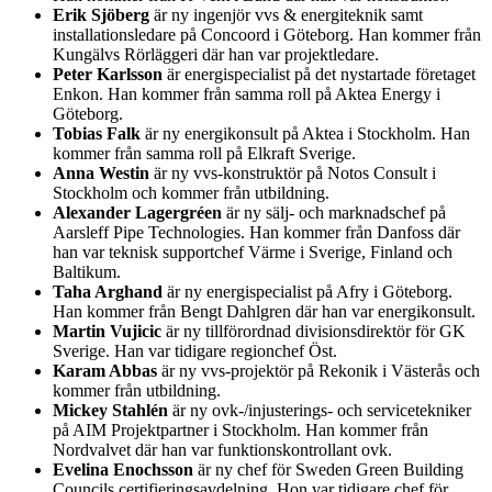
Erik Sjöberg
är ny ingenjör vvs & energiteknik samt
installationsledare på Concoord i Göteborg. Han kommer från
Kungälvs Rörläggeri där han var projektledare.
Peter Karlsson
är energispecialist på det nystartade företaget
Enkon. Han kommer från samma roll på Aktea Energy i
Göteborg.
Tobias Falk
är ny energikonsult på Aktea i Stockholm. Han
kommer från samma roll på Elkraft Sverige.
Anna Westin
är ny vvs-konstruktör på Notos Consult i
Stockholm och kommer från utbildning.
Alexander Lagergréen
är ny sälj- och marknadschef på
Aarsleff Pipe Technologies. Han kommer från Danfoss där
han var teknisk supportchef Värme i Sverige, Finland och
Baltikum.
Taha Arghand
är ny energispecialist på Afry i Göteborg.
Han kommer från Bengt Dahlgren där han var energikonsult.
Martin Vujicic
är ny tillförordnad divisionsdirektör för GK
Sverige. Han var tidigare regionchef Öst.
Karam Abbas
är ny vvs-projektör på Rekonik i Västerås och
kommer från utbildning.
Mickey Stahlén
är ny ovk-/injusterings- och servicetekniker
på AIM Projektpartner i Stockholm. Han kommer från
Nordvalvet där han var funktionskontrollant ovk.
Evelina Enochsson
är ny chef för Sweden Green Building
Councils certifieringsavdelning. Hon var tidigare chef för