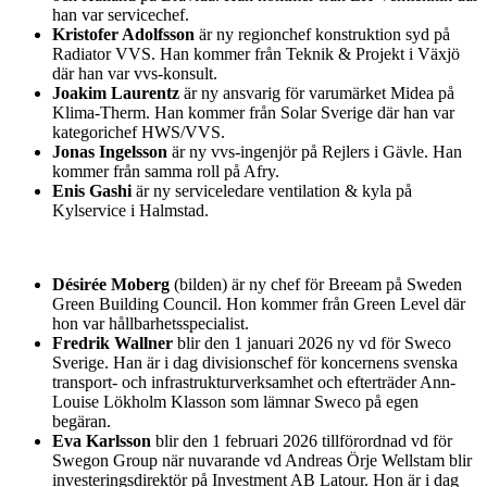
han var servicechef.
Kristofer Adolfsson
är ny regionchef konstruktion syd på
Radiator VVS. Han kommer från Teknik & Projekt i Växjö
där han var vvs-konsult.
Joakim Laurentz
är ny ansvarig för varumärket Midea på
Klima-Therm. Han kommer från Solar Sverige där han var
kategorichef HWS/VVS.
Jonas Ingelsson
är ny vvs-ingenjör på Rejlers i Gävle. Han
kommer från samma roll på Afry.
Enis Gashi
är ny serviceledare ventilation & kyla på
Kylservice i Halmstad.
Désirée Moberg
(bilden) är ny chef för Breeam på Sweden
Green Building Council. Hon kommer från Green Level där
hon var hållbarhetsspecialist.
Fredrik Wallner
blir den 1 januari 2026 ny vd för Sweco
Sverige. Han är i dag divisionschef för koncernens svenska
transport- och infrastrukturverksamhet och efterträder Ann-
Louise Lökholm Klasson som lämnar Sweco på egen
begäran.
Eva Karlsson
blir den 1 februari 2026 tillförordnad vd för
Swegon Group när nuvarande vd Andreas Örje Wellstam blir
investeringsdirektör på Investment AB Latour. Hon är i dag