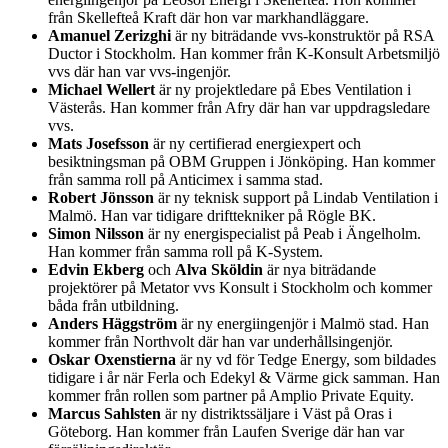
från Skellefteå Kraft där hon var markhandläggare.
Amanuel Zerizghi
är ny biträdande vvs-konstruktör på RSA
Ductor i Stockholm. Han kommer från K-Konsult Arbetsmiljö
vvs där han var vvs-ingenjör.
Michael Wellert
är ny projektledare på Ebes Ventilation i
Västerås. Han kommer från Afry där han var uppdragsledare
vvs.
Mats Josefsson
är ny certifierad energiexpert och
besiktningsman på OBM Gruppen i Jönköping. Han kommer
från samma roll på Anticimex i samma stad.
Robert Jönsson
är ny teknisk support på Lindab Ventilation i
Malmö. Han var tidigare drifttekniker på Rögle BK.
Simon Nilsson
är ny energispecialist på Peab i Ängelholm.
Han kommer från samma roll på K-System.
Edvin Ekberg
och
Alva Sköldin
är nya biträdande
projektörer på Metator vvs Konsult i Stockholm och kommer
båda från utbildning.
Anders Häggström
är ny energiingenjör i Malmö stad. Han
kommer från Northvolt där han var underhållsingenjör.
Oskar Oxenstierna
är ny vd för Tedge Energy, som bildades
tidigare i år när Ferla och Edekyl & Värme gick samman. Han
kommer från rollen som partner på Amplio Private Equity.
Marcus Sahlsten
är ny distriktssäljare i Väst på Oras i
Göteborg. Han kommer från Laufen Sverige där han var