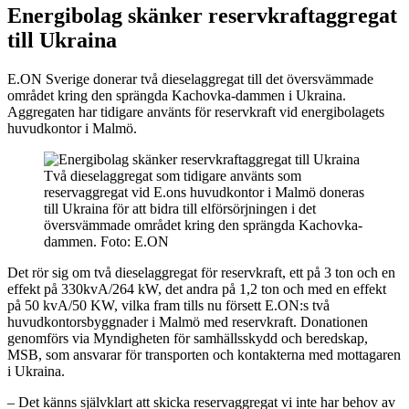
Energibolag skänker reservkraftaggregat
till Ukraina
E.ON Sverige donerar två dieselaggregat till det översvämmade
området kring den sprängda Kachovka-dammen i Ukraina.
Aggregaten har tidigare använts för reservkraft vid energibolagets
huvudkontor i Malmö.
Två dieselaggregat som tidigare använts som
reservaggregat vid E.ons huvudkontor i Malmö doneras
till Ukraina för att bidra till elförsörjningen i det
översvämmade området kring den sprängda Kachovka-
dammen. Foto: E.ON
Det rör sig om två dieselaggregat för reservkraft, ett på 3 ton och en
effekt på 330kvA/264 kW, det andra på 1,2 ton och med en effekt
på 50 kvA/50 KW, vilka fram tills nu försett E.ON:s två
huvudkontorsbyggnader i Malmö med reservkraft. Donationen
genomförs via Myndigheten för samhällsskydd och beredskap,
MSB, som ansvarar för transporten och kontakterna med mottagaren
i Ukraina.
– Det känns självklart att skicka reservaggregat vi inte har behov av