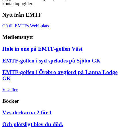
kontaktuppgifter.
Nytt från EMTF
Gå till EMTFs Webbplats
Medlemsnytt
Hole in one på EMTF-golfen Väst
EMTF-golfen i syd spelades på Sjöbo GK
EMTF-golfen i Örebro avgjord på Lanna Lodge
GK
Visa fler
Böcker
Vvs-deckarna 2 för 1
Och plötsligt blev du död.