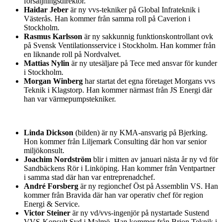
försäljningsdirektör.
Haidar Jeber
är ny vvs-tekniker på Global Infrateknik i
Västerås. Han kommer från samma roll på Caverion i
Stockholm.
Rasmus Karlsson
är ny sakkunnig funktionskontrollant ovk
på Svensk Ventilationsservice i Stockholm. Han kommer från
en liknande roll på Nordvalvet.
Mattias Nylin
är ny utesäljare på Tece med ansvar för kunder
i Stockholm.
Morgan Winberg
har startat det egna företaget Morgans vvs
Teknik i Klagstorp. Han kommer närmast från JS Energi där
han var värmepumpstekniker.
Linda Dickson
(bilden) är ny KMA-ansvarig på Bjerking.
Hon kommer från Liljemark Consulting där hon var senior
miljökonsult.
Joachim Nordström
blir i mitten av januari nästa år ny vd för
Sandbäckens Rör i Linköping. Han kommer från Ventpartner
i samma stad där han var entreprenadchef.
André Forsberg
är ny regionchef Öst på Assemblin VS. Han
kommer från Bravida där han var operativ chef för region
Energi & Service.
Victor Steiner
är ny vd/vvs-ingenjör på nystartade Sustend
VVS-Konsult Syd i Malmö. Han kommer från Brion Teknik i