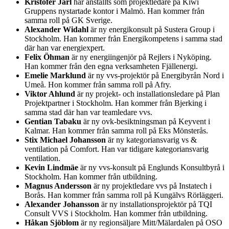
Kristofer Jarl
har anställts som projektledare på Kiwi
Gruppens nystartade kontor i Malmö. Han kommer från
samma roll på GK Sverige.
Alexander Widahl
är ny energikonsult på Sustera Group i
Stockholm. Han kommer från Energikompetens i samma stad
där han var energiexpert.
Felix Öhman
är ny energiingenjör på Rejlers i Nyköping.
Han kommer från den egna verksamheten Fjällenergi.
Emelie Marklund
är ny vvs-projektör på Energibyrån Nord i
Umeå. Hon kommer från samma roll på Afry.
Viktor Ahlund
är ny projekt- och installationsledare på Plan
Projektpartner i Stockholm. Han kommer från Bjerking i
samma stad där han var teamledare vvs.
Gentian Tabaku
är ny ovk-besiktningsman på Keyvent i
Kalmar. Han kommer från samma roll på Eks Mönsterås.
Stix Michael Johansson
är ny kategoriansvarig vs &
ventilation på Comfort. Han var tidigare kategoriansvarig
ventilation.
Kevin Lindmäe
är ny vvs-konsult på Englunds Konsultbyrå i
Stockholm. Han kommer från utbildning.
Magnus Andersson
är ny projektledare vvs på Instatech i
Borås. Han kommer från samma roll på Kungälvs Rörläggeri.
Alexander Johansson
är ny installationsprojektör på TQI
Consult VVS i Stockholm. Han kommer från utbildning.
Håkan Sjöblom
är ny regionsäljare Mitt/Mälardalen på OSO