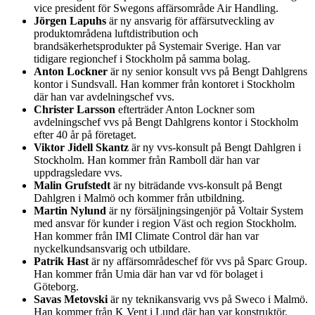
vice president för Swegons affärsområde Air Handling.
Jörgen Lapuhs
är ny ansvarig för affärsutveckling av
produktområdena luftdistribution och
brandsäkerhetsprodukter på Systemair Sverige. Han var
tidigare regionchef i Stockholm på samma bolag.
Anton Lockner
är ny senior konsult vvs på Bengt Dahlgrens
kontor i Sundsvall. Han kommer från kontoret i Stockholm
där han var avdelningschef vvs.
Christer Larsson
efterträder Anton Lockner som
avdelningschef vvs på Bengt Dahlgrens kontor i Stockholm
efter 40 år på företaget.
Viktor Jidell Skantz
är ny vvs-konsult på Bengt Dahlgren i
Stockholm. Han kommer från Ramboll där han var
uppdragsledare vvs.
Malin Grufstedt
är ny biträdande vvs-konsult på Bengt
Dahlgren i Malmö och kommer från utbildning.
Martin Nylund
är ny försäljningsingenjör på Voltair System
med ansvar för kunder i region Väst och region Stockholm.
Han kommer från IMI Climate Control där han var
nyckelkundsansvarig och utbildare.
Patrik Hast
är ny affärsområdeschef för vvs på Sparc Group.
Han kommer från Umia där han var vd för bolaget i
Göteborg.
Savas Metovski
är ny teknikansvarig vvs på Sweco i Malmö.
Han kommer från K Vent i Lund där han var konstruktör.