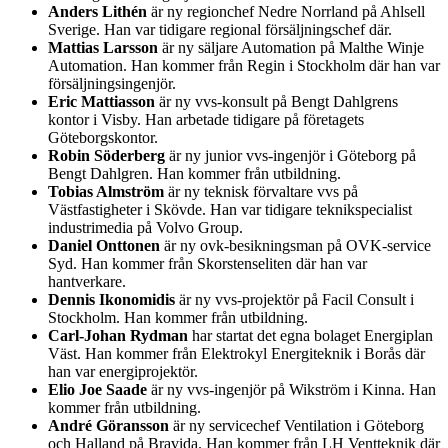
Anders Lithén
är ny regionchef Nedre Norrland på Ahlsell
Sverige. Han var tidigare regional försäljningschef där.
Mattias Larsson
är ny säljare Automation på Malthe Winje
Automation. Han kommer från Regin i Stockholm där han var
försäljningsingenjör.
Eric Mattiasson
är ny vvs-konsult på Bengt Dahlgrens
kontor i Visby. Han arbetade tidigare på företagets
Göteborgskontor.
Robin Söderberg
är ny junior vvs-ingenjör i Göteborg på
Bengt Dahlgren. Han kommer från utbildning.
Tobias Almström
är ny teknisk förvaltare vvs på
Västfastigheter i Skövde. Han var tidigare teknikspecialist
industrimedia på Volvo Group.
Daniel Onttonen
är ny ovk-besikningsman på OVK-service
Syd. Han kommer från Skorstenseliten där han var
hantverkare.
Dennis Ikonomidis
är ny vvs-projektör på Facil Consult i
Stockholm. Han kommer från utbildning.
Carl-Johan Rydman
har startat det egna bolaget Energiplan
Väst. Han kommer från Elektrokyl Energiteknik i Borås där
han var energiprojektör.
Elio Joe Saade
är ny vvs-ingenjör på Wikström i Kinna. Han
kommer från utbildning.
André Göransson
är ny servicechef Ventilation i Göteborg
och Halland på Bravida. Han kommer från LH Ventteknik där