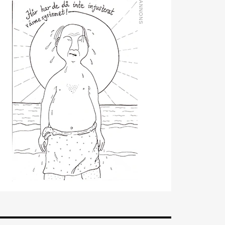
kommer från en liknande
roll på Swegon.
Mathias Andersson
är ny
affärsutvecklingschef på
Systemair Sverige. Han
kommer från Stappert där
han var ansvarig för
affärsutveckling och
försäljning.
Oskar Lenner
är ny
teknisk säljare i Umeå på
Systemair Sverige. Han
kommer från Belimo där
han var regional
försäljningschef Norr.
Daniel Ellison
är ny vd
och koncernchef för
Comfort. Han kommer från
vd-posten på Hasopor.