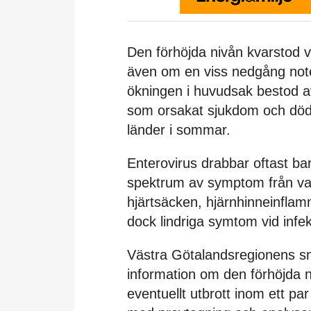
Den förhöjda nivån kvarstod v
även om en viss nedgång not
ökningen i huvudsak bestod av
som orsakat sjukdom och dödsf
länder i sommar.
Enterovirus drabbar oftast ba
spektrum av symptom från vanli
hjärtsäcken, hjärnhinneinflam
dock lindriga symtom vid infek
Västra Götalandsregionens sm
information om den förhöjda ni
eventuellt utbrott inom ett par