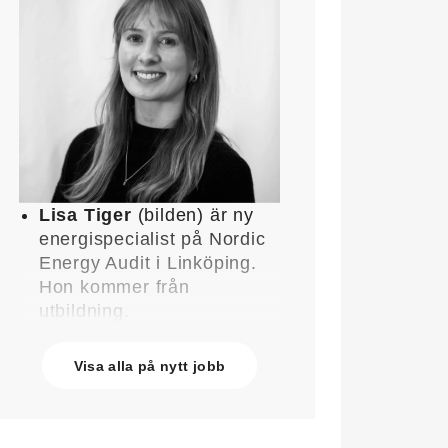
Lisa Tiger
(bilden) är ny
energispecialist på Nordic
Energy Audit i Linköping.
Hon kommer från
utbildning.
John Lindblom
blir ny
affärschef för Service på
Visa alla på nytt jobb
Systemair Sverige och
medlem av
ledningsgruppen. Han