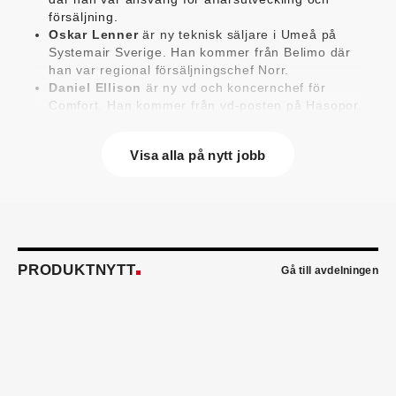
försäljning.
Oskar Lenner
är ny teknisk säljare i Umeå på
Systemair Sverige. Han kommer från Belimo där
han var regional försäljningschef Norr.
Daniel Ellison
är ny vd och koncernchef för
Comfort. Han kommer från vd-posten på Hasopor.
Jens Persson
är ny försäljningsdirektör för
Laufen Sverige. Han kommer från Vieser där han
Visa alla på nytt jobb
var försäljningschef i Skandinavien.
Jonas Pettersson
är ny energi- och
teknikspecialist på Victoriahem. Han kommer från
Aktea Energy i Göteborg där han var
energikonsult.
Anastasia Andersson
är ny utvecklare av
försäljningsprocesser och produktägare på
PRODUKTNYTT
Gå till avdelningen
Swegon. Hon var tidigare teknisk marknadsförare.
Mikael Lind
är ny senior vvs-ingenjör på WSP i
Karlskrona. Han kommer från EMG
Energimontagegruppen där han var regionchef
Blekinge/Småland/Öst.
Mattias Carlsson
är ny verksamhetschef för
Airteam Thorszelius i Uppsala där han tidigare var