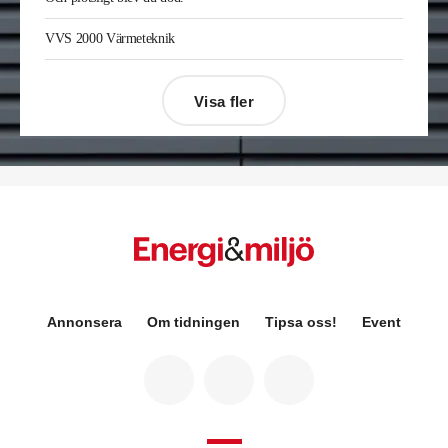
Gävle. Han kommer från samma roll på Afry.
Enis Gashi
är ny serviceledare ventilation & kyla
VVS 2000 Värmeteknik
på Kylservice i Halmstad.
Visa fler
Désirée Moberg
(bilden) är ny chef för Breeam
på Sweden Green Building Council. Hon kommer
från Green Level där hon var
hållbarhetsspecialist.
Fredrik Wallner
blir den 1 januari 2026 ny vd för
Sweco Sverige. Han är i dag divisionschef för
koncernens svenska transport- och
infrastrukturverksamhet och efterträder Ann-
Louise Lökholm Klasson som lämnar Sweco på
egen begäran.
Annonsera
Om tidningen
Tipsa oss!
Event
Eva Karlsson
blir den 1 februari 2026
tillförordnad vd för Swegon Group när nuvarande
vd Andreas Örje Wellstam blir investeringsdirektör
på Investment AB Latour. Hon är i dag vice
president för Swegons affärsområde Air Handling.
Jörgen Lapuhs
är ny ansvarig för