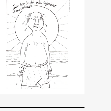
kommer från en liknande
roll på Swegon.
Mathias Andersson
är ny
affärsutvecklingschef på
Systemair Sverige. Han
kommer från Stappert där
han var ansvarig för
affärsutveckling och
försäljning.
Oskar Lenner
är ny
teknisk säljare i Umeå på
Systemair Sverige. Han
kommer från Belimo där
han var regional
försäljningschef Norr.
Daniel Ellison
är ny vd
och koncernchef för
Comfort. Han kommer från
vd-posten på Hasopor.