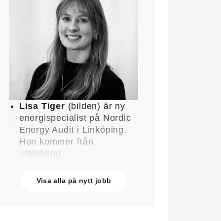
Lisa Tiger
(bilden) är ny
energispecialist på Nordic
Energy Audit i Linköping.
Hon kommer från
utbildning.
John Lindblom
blir ny
affärschef för Service på
Visa alla på nytt jobb
Systemair Sverige och
medlem av
ledningsgruppen. Han