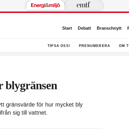
Start
Debatt
Branschnytt
TIPSA OSS!
PRENUMERERA
OM T
 blygränsen
tt gränsvärde för hur mycket bly
rån sig till vattnet.