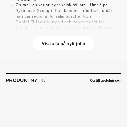
Oskar Lenner
är ny teknisk säljare i Umeå på
Systemair Sverige. Han kommer från Belimo där
han var regional försäljningschef Norr.
Daniel Ellison
är ny vd och koncernchef för
Comfort. Han kommer från vd-posten på Hasopor.
Jens Persson
är ny försäljningsdirektör för
Laufen Sverige. Han kommer från Vieser där han
Visa alla på nytt jobb
var försäljningschef i Skandinavien.
Jonas Pettersson
är ny energi- och
teknikspecialist på Victoriahem. Han kommer från
Aktea Energy i Göteborg där han var
energikonsult.
Anastasia Andersson
är ny utvecklare av
försäljningsprocesser och produktägare på
PRODUKTNYTT
Gå till avdelningen
Swegon. Hon var tidigare teknisk marknadsförare.
Mikael Lind
är ny senior vvs-ingenjör på WSP i
Karlskrona. Han kommer från EMG
Energimontagegruppen där han var regionchef
Blekinge/Småland/Öst.
Mattias Carlsson
är ny verksamhetschef för
Airteam Thorszelius i Uppsala där han tidigare var
projektchef. Han efterträder grundaren Mats