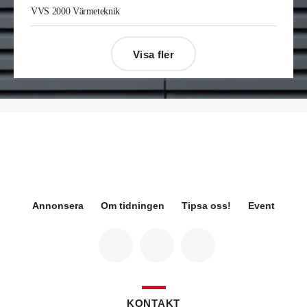
Enis Gashi
är ny serviceledare ventilation & kyla
VVS 2000 Värmeteknik
på Kylservice i Halmstad.
Visa fler
Désirée Moberg
(bilden) är ny chef för Breeam
på Sweden Green Building Council. Hon kommer
från Green Level där hon var
hållbarhetsspecialist.
Fredrik Wallner
blir den 1 januari 2026 ny vd för
Sweco Sverige. Han är i dag divisionschef för
koncernens svenska transport- och
infrastrukturverksamhet och efterträder Ann-
Louise Lökholm Klasson som lämnar Sweco på
egen begäran.
Annonsera
Om tidningen
Tipsa oss!
Event
Eva Karlsson
blir den 1 februari 2026
tillförordnad vd för Swegon Group när nuvarande
vd Andreas Örje Wellstam blir investeringsdirektör
på Investment AB Latour. Hon är i dag vice
president för Swegons affärsområde Air Handling.
Jörgen Lapuhs
är ny ansvarig för
affärsutveckling av produktområdena
KONTAKT