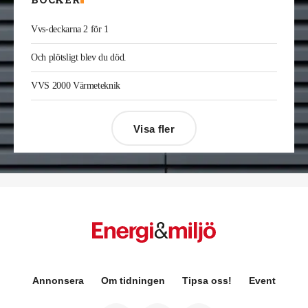
Vvs-deckarna 2 för 1
Och plötsligt blev du död.
VVS 2000 Värmeteknik
Visa fler
Désirée Moberg
(bilden) är ny chef för Breeam
Annonsera
Om tidningen
Tipsa oss!
Event
på Sweden Green Building Council. Hon kommer
från Green Level där hon var