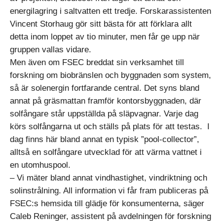
energilagring i saltvatten ett tredje. Forskarassistenten
Vincent Storhaug gör sitt bästa för att förklara allt
detta inom loppet av tio minuter, men får ge upp när
gruppen vallas vidare.
Men även om FSEC breddat sin verksamhet till
forskning om biobränslen och byggnaden som system,
så är solenergin fortfarande central. Det syns bland
annat på gräsmattan framför kontorsbyggnaden, där
solfångare står uppställda på släpvagnar. Varje dag
körs solfångarna ut och ställs på plats för att testas. I
dag finns här bland annat en typisk ”pool-collector”,
alltså en solfångare utvecklad för att värma vattnet i
en utomhuspool.
– Vi mäter bland annat vindhastighet, vindriktning och
solinstrålning. All information vi får fram publiceras på
FSEC:s hemsida till glädje för konsumenterna, säger
Caleb Reninger, assistent på avdelningen för forskning