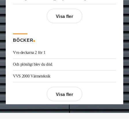
Sverige där han var kategorichef HWS/VVS.
Jonas Ingelsson
är ny vvs-ingenjör på Rejlers i
Visa fler
Gävle. Han kommer från samma roll på Afry.
Enis Gashi
är ny serviceledare ventilation & kyla
på Kylservice i Halmstad.
BÖCKER
Vvs-deckarna 2 för 1
Och plötsligt blev du död.
VVS 2000 Värmeteknik
Visa fler