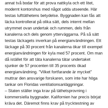
annat två bodar för att prova nattkyla och ett litet,
modernt kontorshus med något udda utseende. Här
testas lufttäthetens betydelse. Byggnaden kan fås att
läcka kontrollerat på olika sätt, dels internt mellan
utrymmet ovan undertak och rummen, dels från
kanalerna och dels genom ytterväggarna. På så sätt
testas läckagets inverkan på energianvändningen. Ett
läckage på 30 procent från kanalerna ökar till exempel
energianvändningen för kyla med 57 procent. Om man
då istället för att täta kanalerna tätar undertaket
sjunker de 57 procenten till 35 procents ökad
energianvändning. ”Vilket fortfarande är mycket”
muttrar den ansvarige forskaren, som inte har höga
tankar om Floridas ventilationsanläggningar.
– Staten ställer inga krav på täthetsprovning i
kommersiella byggnader. Kalifornien har precis börjat
kräva det. Däremot finns krav på trycktestning av