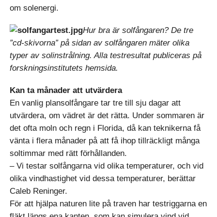
om solenergi.
Hur bra är solfångaren? De tre
”cd-skivorna” på sidan av solfångaren mäter olika
typer av solinstrålning. Alla testresultat publiceras på
forskningsinstitutets hemsida.
Kan ta månader att utvärdera
En vanlig plansolfångare tar tre till sju dagar att
utvärdera, om vädret är det rätta. Under sommaren är
det ofta moln och regn i Florida, då kan teknikerna få
vänta i flera månader på att få ihop tillräckligt många
soltimmar med rätt förhållanden.
– Vi testar solfångarna vid olika temperaturer, och vid
olika vindhastighet vid dessa temperaturer, berättar
Caleb Reninger.
För att hjälpa naturen lite på traven har testriggarna en
fläkt längs ena kanten, som kan simulera vind vid