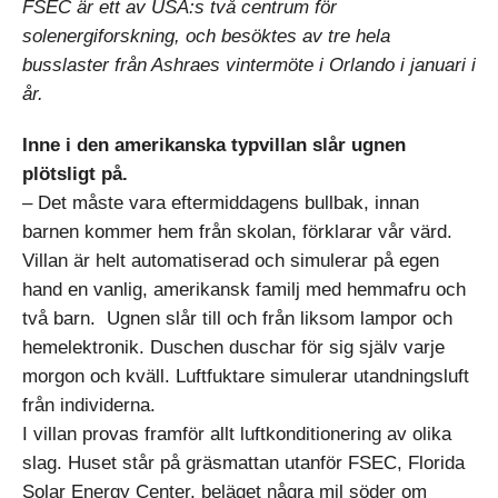
FSEC är ett av USA:s två centrum för
solenergiforskning, och besöktes av tre hela
busslaster från Ashraes vintermöte i Orlando i januari i
år.
Inne i den amerikanska
typvillan slår ugnen
plötsligt på.
– Det måste vara eftermiddagens bullbak, innan
barnen kommer hem från skolan, förklarar vår värd.
Villan är helt automatiserad och simulerar på egen
hand en vanlig, amerikansk familj med hemmafru och
två barn. Ugnen slår till och från liksom lampor och
hemelektronik. Duschen duschar för sig själv varje
morgon och kväll. Luftfuktare simulerar utandningsluft
från individerna.
I villan provas framför allt luftkonditionering av olika
slag. Huset står på gräsmattan utanför FSEC, Florida
Solar Energy Center, beläget några mil söder om