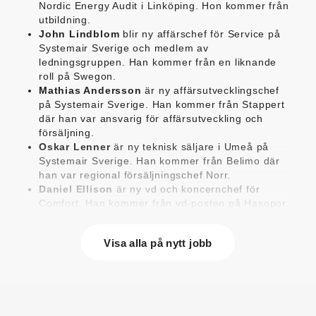
Nordic Energy Audit i Linköping. Hon kommer från
utbildning.
John Lindblom
blir ny affärschef för Service på
Systemair Sverige och medlem av
ledningsgruppen. Han kommer från en liknande
roll på Swegon.
Mathias Andersson
är ny affärsutvecklingschef
på Systemair Sverige. Han kommer från Stappert
där han var ansvarig för affärsutveckling och
försäljning.
Oskar Lenner
är ny teknisk säljare i Umeå på
Systemair Sverige. Han kommer från Belimo där
han var regional försäljningschef Norr.
Daniel Ellison
är ny vd och koncernchef för
Comfort. Han kommer från vd-posten på Hasopor.
Jens Persson
är ny försäljningsdirektör för
Laufen Sverige. Han kommer från Vieser där han
Visa alla på nytt jobb
var försäljningschef i Skandinavien.
Jonas Pettersson
är ny energi- och
teknikspecialist på Victoriahem. Han kommer från
Aktea Energy i Göteborg där han var
energikonsult.
Anastasia Andersson
är ny utvecklare av