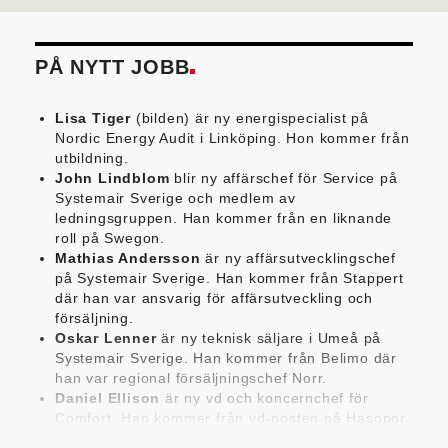
PÅ NYTT JOBB
Lisa Tiger
(bilden) är ny energispecialist på
Nordic Energy Audit i Linköping. Hon kommer från
utbildning.
John Lindblom
blir ny affärschef för Service på
Systemair Sverige och medlem av
ledningsgruppen. Han kommer från en liknande
roll på Swegon.
Mathias Andersson
är ny affärsutvecklingschef
på Systemair Sverige. Han kommer från Stappert
där han var ansvarig för affärsutveckling och
försäljning.
Oskar Lenner
är ny teknisk säljare i Umeå på
Systemair Sverige. Han kommer från Belimo där
han var regional försäljningschef Norr.
Daniel Ellison
är ny vd och koncernchef för
Comfort. Han kommer från vd-posten på Hasopor.
Jens Persson
är ny försäljningsdirektör för