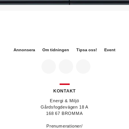
på Sweden Green Building Council. Hon kommer
från Green Level där hon var
hållbarhetsspecialist.
Fredrik Wallner
blir den 1 januari 2026 ny vd för
Sweco Sverige. Han är i dag divisionschef för
koncernens svenska transport- och
infrastrukturverksamhet och efterträder Ann-
Louise Lökholm Klasson som lämnar Sweco på
egen begäran.
Annonsera
Om tidningen
Tipsa oss!
Event
Eva Karlsson
blir den 1 februari 2026
tillförordnad vd för Swegon Group när nuvarande
vd Andreas Örje Wellstam blir investeringsdirektör
på Investment AB Latour. Hon är i dag vice
president för Swegons affärsområde Air Handling.
Jörgen Lapuhs
är ny ansvarig för
affärsutveckling av produktområdena
KONTAKT
luftdistribution och brandsäkerhetsprodukter på
Systemair Sverige. Han var tidigare regionchef i
Energi & Miljö
Stockholm på samma bolag.
Gårdsfogdevägen 18 A
Anton Lockner
är ny senior konsult vvs på Bengt
168 67 BROMMA
Dahlgrens kontor i Sundsvall. Han kommer från
kontoret i Stockholm där han var avdelningschef
Prenumerationer/
vvs.