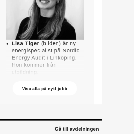
Lisa Tiger
(bilden) är ny
energispecialist på Nordic
Energy Audit i Linköping.
Hon kommer från
utbildning.
John Lindblom
blir ny
affärschef för Service på
Visa alla på nytt jobb
Systemair Sverige och
medlem av
ledningsgruppen. Han
kommer från en liknande
roll på Swegon.
Gå till avdelningen
Mathias Andersson
är ny