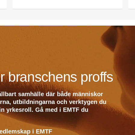
r branschens proffs
ållbart samhälle där både människor
erna, utbildningarna och verktygen du
din yrkesroll. Gå med i EMTF du
medlemskap i EMTF