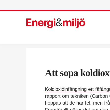
Att sopa koldio
Koldioxidinfångning ett fåfäng
rapport om tekniken (Carbon 
hoppas att de har fel, men fr
Framförallt gäller det om den 