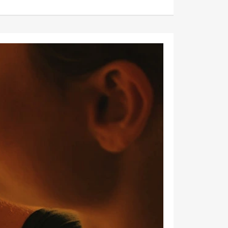
kommer från Vieser där
han var försäljningschef i
Skandinavien.
Jonas Pettersson
är ny
energi- och teknikspecialist
på Victoriahem. Han
kommer från Aktea Energy
i Göteborg där han var
energikonsult.
Anastasia Andersson
är
ny utvecklare av
försäljningsprocesser och
produktägare på Swegon.
Hon var tidigare teknisk
marknadsförare.
Mikael Lind
är ny senior
vvs-ingenjör på WSP i
Karlskrona. Han kommer