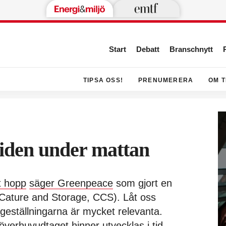
Start
Debatt
Branschnytt
TIPSA OSS!
PRENUMERERA
OM T
xiden under mattan
t hopp
säger Greenpeace
som gjort en
Cature and Storage, CCS). Låt oss
ågeställningarna är mycket relevanta.
överhuvudtaget hinner utvecklas i tid,