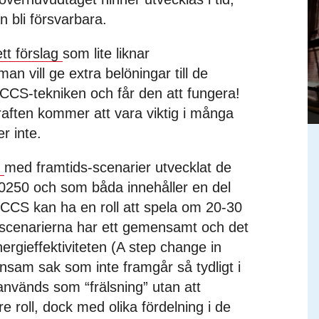
bli försvarbara.
tt förslag
som lite liknar
n vill ge extra belöningar till de
 CCS-tekniken och får den att fungera!
kraften kommer att vara viktig i många
er inte.
t
med framtids-scenarier utvecklat de
 20250 och som båda innehåller en del
 CCS kan ha en roll att spela om 20-30
a scenarierna har ett gemensamt och det
energieffektiviteten (A step change in
am sak som inte framgår så tydligt i
 används som “frälsning” utan att
e roll, dock med olika fördelning i de