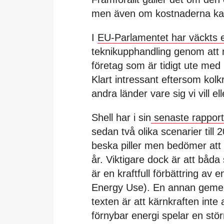
men även om kostnaderna kan 
I
EU-Parlamentet har väckts e
teknikupphandling genom att ma
företag som är tidigt ute med
Klart intressant eftersom kol
andra länder vare sig vi vill ell
Shell har i sin
senaste rappor
sedan två olika scenarier till
beska piller men bedömer att
år. Viktigare dock är att båd
är en kraftfull förbättring av 
Energy Use).
En annan gemens
texten är att kärnkraften inte
förnybar energi spelar en störr