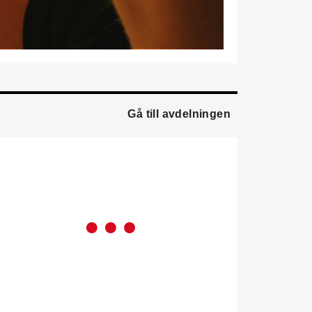
från EMG
Energimontagegruppen där
han var regionchef
Blekinge/Småland/Öst.
Mattias Carlsson
är ny
verksamhetschef för
Airteam Thorszelius i
Gå till avdelningen
Uppsala där han tidigare
var projektchef. Han
efterträder grundaren Mats
Thorszelius, som stannar
kvar inom
Airteamkoncernen i en
rådgivande roll.
Tobias Sandmark
är ny
affärsutvecklare/vvs-
konstruktör på Rejlers i
Ljusdal. Han kommer från
en liknande roll på Afry.