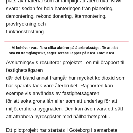
plats av material som är lämpligt att återbruka. KiWi
svarar sedan för hela hanteringen från planering,
demontering, rekonditionering, återmontering,
provtryckning och
funktionstestning.
– Vi behöver vara flera olika aktörer på återbrukståget för att det
ska bli framgångsrikt, säger Terese Tapper på KiWi. Foto: KiWi
Avslutningsvis resulterar projektet i en miljörapport till
fastighetsägaren
där det bland annat framgår hur mycket koldioxid som
har sparats tack vare återbruket. Rapporten kan
exempelvis användas av fastighetsägaren
för att söka gröna lån eller som ett underlag för att
miljöcertifiera byggnaden. Den kan även vara ett sätt
att attrahera hyresgäster med hållbarhetsprofil.
Ett pilotprojekt har startats i Göteborg i samarbete