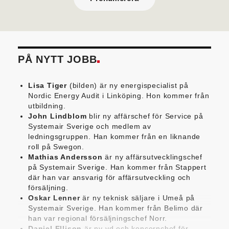
PÅ NYTT JOBB
Lisa Tiger
(bilden) är ny energispecialist på
Nordic Energy Audit i Linköping. Hon kommer från
utbildning.
John Lindblom
blir ny affärschef för Service på
Systemair Sverige och medlem av
ledningsgruppen. Han kommer från en liknande
roll på Swegon.
Mathias Andersson
är ny affärsutvecklingschef
på Systemair Sverige. Han kommer från Stappert
där han var ansvarig för affärsutveckling och
försäljning.
Oskar Lenner
är ny teknisk säljare i Umeå på
Systemair Sverige. Han kommer från Belimo där
han var regional försäljningschef Norr.
Daniel Ellison
är ny vd och koncernchef för