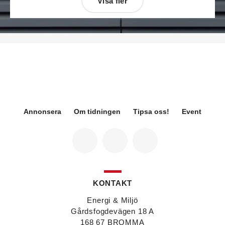
Visa fler
Désirée Moberg
(bilden) är ny chef för Breeam
på Sweden Green Building Council. Hon kommer
från Green Level där hon var
hållbarhetsspecialist.
Fredrik Wallner
blir den 1 januari 2026 ny vd för
Sweco Sverige. Han är i dag divisionschef för
koncernens svenska transport- och
infrastrukturverksamhet och efterträder Ann-
Louise Lökholm Klasson som lämnar Sweco på
egen begäran.
Annonsera
Om tidningen
Tipsa oss!
Event
Eva Karlsson
blir den 1 februari 2026
tillförordnad vd för Swegon Group när nuvarande
vd Andreas Örje Wellstam blir investeringsdirektör
på Investment AB Latour. Hon är i dag vice
president för Swegons affärsområde Air Handling.
Jörgen Lapuhs
är ny ansvarig för
affärsutveckling av produktområdena
KONTAKT
luftdistribution och brandsäkerhetsprodukter på
Systemair Sverige. Han var tidigare regionchef i
Energi & Miljö
Stockholm på samma bolag.
Gårdsfogdevägen 18 A
Anton Lockner
är ny senior konsult vvs på Bengt
168 67 BROMMA