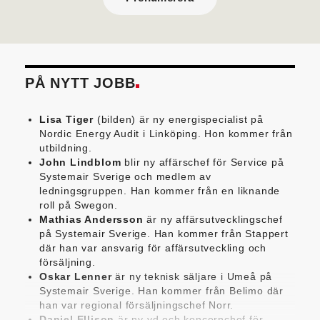
PÅ NYTT JOBB
Lisa Tiger
(bilden) är ny energispecialist på
Nordic Energy Audit i Linköping. Hon kommer från
utbildning.
John Lindblom
blir ny affärschef för Service på
Systemair Sverige och medlem av
ledningsgruppen. Han kommer från en liknande
roll på Swegon.
Mathias Andersson
är ny affärsutvecklingschef
på Systemair Sverige. Han kommer från Stappert
där han var ansvarig för affärsutveckling och
försäljning.
Oskar Lenner
är ny teknisk säljare i Umeå på
Systemair Sverige. Han kommer från Belimo där
han var regional försäljningschef Norr.
Daniel Ellison
är ny vd och koncernchef för