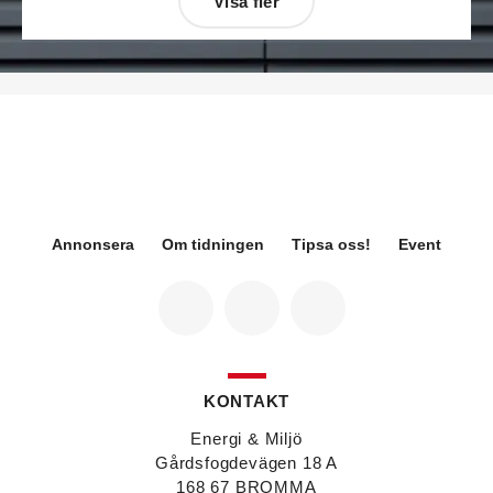
Visa fler
Désirée Moberg
(bilden) är ny chef för Breeam
på Sweden Green Building Council. Hon kommer
från Green Level där hon var
hållbarhetsspecialist.
Fredrik Wallner
blir den 1 januari 2026 ny vd för
Sweco Sverige. Han är i dag divisionschef för
koncernens svenska transport- och
infrastrukturverksamhet och efterträder Ann-
Louise Lökholm Klasson som lämnar Sweco på
egen begäran.
Annonsera
Om tidningen
Tipsa oss!
Event
Eva Karlsson
blir den 1 februari 2026
tillförordnad vd för Swegon Group när nuvarande
vd Andreas Örje Wellstam blir investeringsdirektör
på Investment AB Latour. Hon är i dag vice
president för Swegons affärsområde Air Handling.
Jörgen Lapuhs
är ny ansvarig för
affärsutveckling av produktområdena
KONTAKT
luftdistribution och brandsäkerhetsprodukter på
Systemair Sverige. Han var tidigare regionchef i
Energi & Miljö
Stockholm på samma bolag.
Gårdsfogdevägen 18 A
Anton Lockner
är ny senior konsult vvs på Bengt
168 67 BROMMA