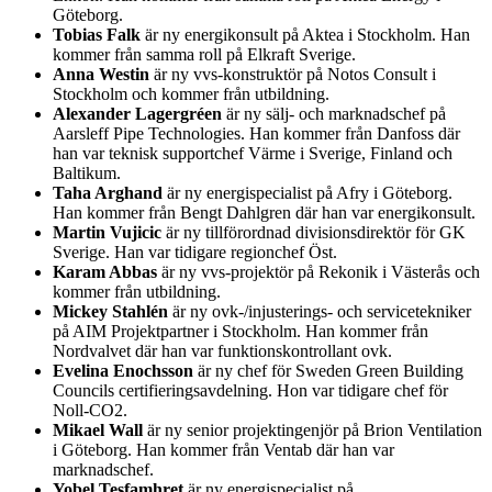
Göteborg.
Tobias Falk
är ny energikonsult på Aktea i Stockholm. Han
kommer från samma roll på Elkraft Sverige.
Anna Westin
är ny vvs-konstruktör på Notos Consult i
Stockholm och kommer från utbildning.
Alexander Lagergréen
är ny sälj- och marknadschef på
Aarsleff Pipe Technologies. Han kommer från Danfoss där
han var teknisk supportchef Värme i Sverige, Finland och
Baltikum.
Taha Arghand
är ny energispecialist på Afry i Göteborg.
Han kommer från Bengt Dahlgren där han var energikonsult.
Martin Vujicic
är ny tillförordnad divisionsdirektör för GK
Sverige. Han var tidigare regionchef Öst.
Karam Abbas
är ny vvs-projektör på Rekonik i Västerås och
kommer från utbildning.
Mickey Stahlén
är ny ovk-/injusterings- och servicetekniker
på AIM Projektpartner i Stockholm. Han kommer från
Nordvalvet där han var funktionskontrollant ovk.
Evelina Enochsson
är ny chef för Sweden Green Building
Councils certifieringsavdelning. Hon var tidigare chef för
Noll-CO2.
Mikael Wall
är ny senior projektingenjör på Brion Ventilation
i Göteborg. Han kommer från Ventab där han var
marknadschef.
Yobel Tesfamhret
är ny energispecialist på