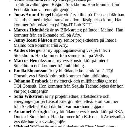
Trafikförvaltningen i Region Stockholm. Han kommer från
Ferla där han var energiingenjör.
Jonas Anund Vogel
börjar vid årsskiftet på Techseed där han
ska arbeta med digital transformation i fastighetssektorn. Han
kommer från vd-rollen på Dig-IT Lab KTH.
Marcus Helmbäck
är ny BIM-strateg på Intec i Malmö. Han
kommer från en liknande roll på Afry.
Jenny Icosti Pålsson
är ny senior projektledare på Intec i
Malmö och kommer från Afry.
Anders Berger
är ny uppdragsansvarig vvs på Intec i
Stockholm. Han kommer från samma roll på WSP.
Marcus Henriksson
är ny vvs-konstruktör på Intec i
Stockholm och kommer från utbildning.
Emilia Simonsson
är ny biträdande konstruktör på TQI
Consult vvs i Stockholm och kommer från utbildning.
Johanna Ernback
är ny energi- och miljöhandläggare på
TQI Consult. Hon kommer från Segula Technologies där hon
var projektingenjör.
Sofia Wikström
är ny projektledare, arbetsledare och
energiingenjör på Leosol Energi i Skellefteå. Hon kommer
från Skellefteå Kraft där hon var markhandläggare.
Amanuel Zerizghi
är ny biträdande vvs-konstruktör på RSA
Ductor i Stockholm. Han kommer från K-Konsult Arbetsmiljö
vvs där han var vvs-ingenjör.
Michael Wellert
är ny projektledare på Ebes Ventilation i