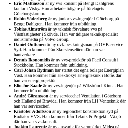
Eric Mattiasson
är ny vvs-konsult på Bengt Dahlgrens
kontor i Visby. Han arbetade tidigare på företagets
Göteborgskontor.
Robin Söderberg
är ny junior vvs-ingenjör i Göteborg på
Bengt Dahlgren. Han kommer från utbildning.
Tobias Almström
är ny teknisk förvaltare vvs på
Västfastigheter i Skövde. Han var tidigare teknikspecialist
industrimedia på Volvo Group.
Daniel Onttonen
är ny ovk-besikningsman på OVK-service
Syd. Han kommer från Skorstenseliten där han var
hantverkare.
Dennis Ikonomidis
är ny vvs-projektör på Facil Consult i
Stockholm. Han kommer från utbildning.
Carl-Johan Rydman
har startat det egna bolaget Energiplan
Väst. Han kommer från Elektrokyl Energiteknik i Borås där
han var energiprojektör.
Elio Joe Saade
är ny vvs-ingenjör på Wikström i Kinna. Han
kommer från utbildning.
André Göransson
är ny servicechef Ventilation i Göteborg
och Halland på Bravida. Han kommer från LH Ventteknik där
han var servicechef.
Kristofer Adolfsson
är ny regionchef konstruktion syd på
Radiator VVS. Han kommer från Teknik & Projekt i Växjö
där han var vvs-konsult.
Joakim Laurentz
är ny ansvarig för varumärket Midea på