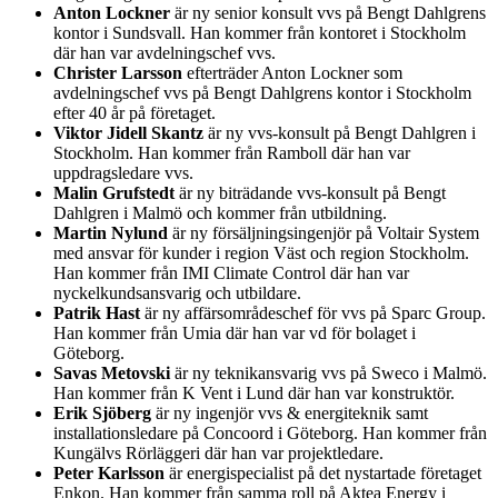
Anton Lockner
är ny senior konsult vvs på Bengt Dahlgrens
kontor i Sundsvall. Han kommer från kontoret i Stockholm
där han var avdelningschef vvs.
Christer Larsson
efterträder Anton Lockner som
avdelningschef vvs på Bengt Dahlgrens kontor i Stockholm
efter 40 år på företaget.
Viktor Jidell Skantz
är ny vvs-konsult på Bengt Dahlgren i
Stockholm. Han kommer från Ramboll där han var
uppdragsledare vvs.
Malin Grufstedt
är ny biträdande vvs-konsult på Bengt
Dahlgren i Malmö och kommer från utbildning.
Martin Nylund
är ny försäljningsingenjör på Voltair System
med ansvar för kunder i region Väst och region Stockholm.
Han kommer från IMI Climate Control där han var
nyckelkundsansvarig och utbildare.
Patrik Hast
är ny affärsområdeschef för vvs på Sparc Group.
Han kommer från Umia där han var vd för bolaget i
Göteborg.
Savas Metovski
är ny teknikansvarig vvs på Sweco i Malmö.
Han kommer från K Vent i Lund där han var konstruktör.
Erik Sjöberg
är ny ingenjör vvs & energiteknik samt
installationsledare på Concoord i Göteborg. Han kommer från
Kungälvs Rörläggeri där han var projektledare.
Peter Karlsson
är energispecialist på det nystartade företaget
Enkon. Han kommer från samma roll på Aktea Energy i