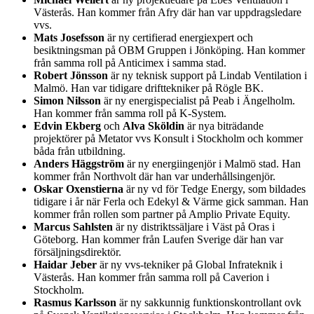
Västerås. Han kommer från Afry där han var uppdragsledare
vvs.
Mats Josefsson
är ny certifierad energiexpert och
besiktningsman på OBM Gruppen i Jönköping. Han kommer
från samma roll på Anticimex i samma stad.
Robert Jönsson
är ny teknisk support på Lindab Ventilation i
Malmö. Han var tidigare drifttekniker på Rögle BK.
Simon Nilsson
är ny energispecialist på Peab i Ängelholm.
Han kommer från samma roll på K-System.
Edvin Ekberg
och
Alva Sköldin
är nya biträdande
projektörer på Metator vvs Konsult i Stockholm och kommer
båda från utbildning.
Anders Häggström
är ny energiingenjör i Malmö stad. Han
kommer från Northvolt där han var underhållsingenjör.
Oskar Oxenstierna
är ny vd för Tedge Energy, som bildades
tidigare i år när Ferla och Edekyl & Värme gick samman. Han
kommer från rollen som partner på Amplio Private Equity.
Marcus Sahlsten
är ny distriktssäljare i Väst på Oras i
Göteborg. Han kommer från Laufen Sverige där han var
försäljningsdirektör.
Haidar Jeber
är ny vvs-tekniker på Global Infrateknik i
Västerås. Han kommer från samma roll på Caverion i
Stockholm.
Rasmus Karlsson
är ny sakkunnig funktionskontrollant ovk