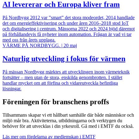
AI levererar och Europa kliver fram
På Nordbygg 2012 var ”smart” det stora modeordet, 2014 handlade
det om energieffektivisering och under åren 2016–2018 stod IoT
och digitalisering i centrum. Mässorna 2022 och 2024 bjöd däremot
på förhållandevis få nyheter inom automation. Frågan är vad vi tar
med oss från årets upplaga.
VÄRME PÅ NORDBYGG.
|
20 maj
Naturlig utveckling i fokus för värmen
På mässan Nordbygg märktes att utvecklingen inom värmeteknik
fortsätter – men utan de stora, enskilda genombrotten. I stället
handlar mycket om att förfina och vidareutveckla befintliga
lösningar.
Föreningen för branschens proffs
Tillsammans skapar vi ett hållbart samhälle där både människor och
miljö mår bra. Aktiviteterna, utbildningarna och verktygen du
behöver för att utvecklas i din yrkesroll. Gå med i EMTF du också.
Läs mer om fördelarna av medlemskap i EMTF