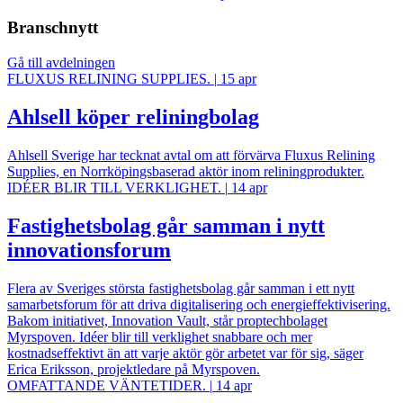
Branschnytt
Gå till avdelningen
FLUXUS RELINING SUPPLIES.
|
15 apr
Ahlsell köper reliningbolag
Ahlsell Sverige har tecknat avtal om att förvärva Fluxus Relining
Supplies, en Norrköpingsbaserad aktör inom reliningprodukter.
IDÉER BLIR TILL VERKLIGHET.
|
14 apr
Fastighetsbolag går samman i nytt
innovationsforum
Flera av Sveriges största fastighetsbolag går samman i ett nytt
samarbetsforum för att driva digitalisering och energieffektivisering.
Bakom initiativet, Innovation Vault, står proptechbolaget
Myrspoven. Idéer blir till verklighet snabbare och mer
kostnadseffektivt än att varje aktör gör arbetet var för sig, säger
Erica Eriksson, projektledare på Myrspoven.
OMFATTANDE VÄNTETIDER.
|
14 apr