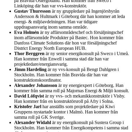
på Bravida Östergötland. Han kommer från Sweco i
Linköping där han var vvs-konstruktör.
Gustav Thuresson
är ny gruppledare på Ingenjörsbyrån
Andersson & Hultmark i Göteborg där han kommer att leda
energi- & miljöavdelningen. Han var tidigare
uppdragsansvarig inom samma område.
Eva Holmén
är ny affärsområdeschef och försäljningschef
inom affärsområde Produkter på Bastec. Hon kommer från
Danfoss Climate Solutions där hon var försäljningschef
District Energy North European HUB.
Thor Berggren
är ny senior energikonsult på Sweco i Umeå.
Han kommer från Enwell i samma stad där han var
projektledare/energiansvarig.
Jimm Hardeling
är ny vvs-konsult på Bengt Dahlgren i
Stockholm. Han kommer från Bravida där han var
konstruktionskoordinator.
Alexander Johansson
är ny energiexpert i Göteborg. Han
kommer från samma roll på Majornas Energi & Miljö konsult.
David Löfqvist
är ny vvs- och mekanikkonstruktör i Visby.
Han kommer från en konstruktörsroll på Afry i Solna.
Kristofer Jarl
har anställts som projektledare på Kiwi
Gruppens nystartade kontor i Malmö. Han kommer från
samma roll på GK Sverige.
Alexander Widahl
är ny energikonsult på Sustera Group i
Stockholm. Han kommer från Energikompetens i samma stad