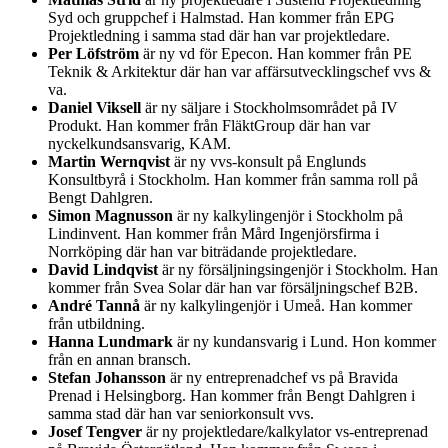
Syd och gruppchef i Halmstad. Han kommer från EPG
Projektledning i samma stad där han var projektledare.
Per Löfström
är ny vd för Epecon. Han kommer från PE
Teknik & Arkitektur där han var affärsutvecklingschef vvs &
va.
Daniel Viksell
är ny säljare i Stockholmsområdet på IV
Produkt. Han kommer från FläktGroup där han var
nyckelkundsansvarig, KAM.
Martin Wernqvist
är ny vvs-konsult på Englunds
Konsultbyrå i Stockholm. Han kommer från samma roll på
Bengt Dahlgren.
Simon Magnusson
är ny kalkylingenjör i Stockholm på
Lindinvent. Han kommer från Mård Ingenjörsfirma i
Norrköping där han var biträdande projektledare.
David Lindqvist
är ny försäljningsingenjör i Stockholm. Han
kommer från Svea Solar där han var försäljningschef B2B.
André Tannå
är ny kalkylingenjör i Umeå. Han kommer
från utbildning.
Hanna Lundmark
är ny kundansvarig i Lund. Hon kommer
från en annan bransch.
Stefan Johansson
är ny entreprenadchef vs på Bravida
Prenad i Helsingborg. Han kommer från Bengt Dahlgren i
samma stad där han var seniorkonsult vvs.
Josef Tengver
är ny projektledare/kalkylator vs-entreprenad