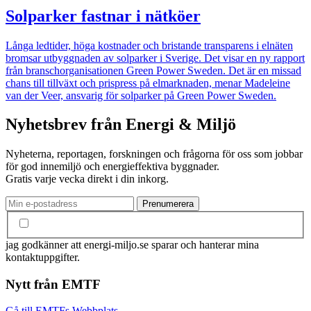
Solparker fastnar i nätköer
Långa ledtider, höga kostnader och bristande transparens i elnäten
bromsar utbyggnaden av solparker i Sverige. Det visar en ny rapport
från branschorganisationen Green Power Sweden. Det är en missad
chans till tillväxt och prispress på elmarknaden, menar Madeleine
van der Veer, ansvarig för solparker på Green Power Sweden.
Nyhetsbrev från Energi & Miljö
Nyheterna, reportagen, forskningen och frågorna för oss som jobbar
för god innemiljö och energieffektiva byggnader.
Gratis varje vecka direkt i din inkorg.
jag godkänner att energi-miljo.se sparar och hanterar mina
kontaktuppgifter.
Nytt från EMTF
Gå till EMTFs Webbplats