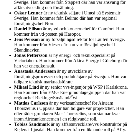
Sverige. Han kommer från Stappert där han var ansvarig för
affärsutveckling och försäljning.
Oskar Lenner
är ny teknisk säljare i Umeå på Systemair
Sverige. Han kommer från Belimo där han var regional
försäljningschef Norr.
Daniel Ellison
är ny vd och koncernchef för Comfort. Han
kommer från vd-posten på Hasopor.
Jens Persson
är ny försäljningsdirektör för Laufen Sverige.
Han kommer från Vieser där han var försäljningschef i
Skandinavien.
Jonas Pettersson
är ny energi- och teknikspecialist på
Victoriahem. Han kommer från Aktea Energy i Göteborg där
han var energikonsult.
Anastasia Andersson
är ny utvecklare av
försäljningsprocesser och produktägare på Swegon. Hon var
tidigare teknisk marknadsförare.
Mikael Lind
är ny senior vvs-ingenjör på WSP i Karlskrona.
Han kommer från EMG Energimontagegruppen där han var
regionchef Blekinge/Småland/Öst.
Mattias Carlsson
är ny verksamhetschef för Airteam
Thorszelius i Uppsala där han tidigare var projektchef. Han
efterträder grundaren Mats Thorszelius, som stannar kvar
inom Airteamkoncernen i en rådgivande roll.
Tobias Sandmark
är ny affärsutvecklare/vvs-konstruktör på
Rejlers i Ljusdal. Han kommer från en liknande roll på Afry.