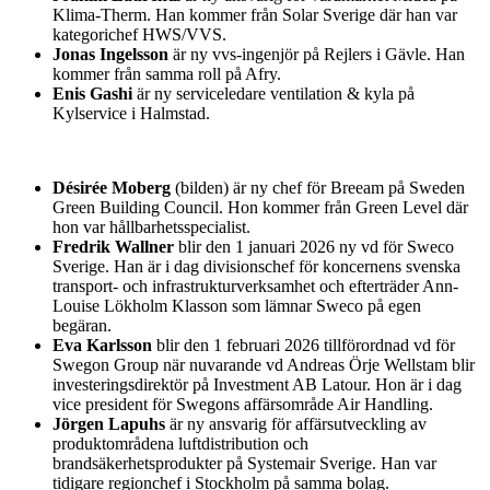
Klima-Therm. Han kommer från Solar Sverige där han var
kategorichef HWS/VVS.
Jonas Ingelsson
är ny vvs-ingenjör på Rejlers i Gävle. Han
kommer från samma roll på Afry.
Enis Gashi
är ny serviceledare ventilation & kyla på
Kylservice i Halmstad.
Désirée Moberg
(bilden) är ny chef för Breeam på Sweden
Green Building Council. Hon kommer från Green Level där
hon var hållbarhetsspecialist.
Fredrik Wallner
blir den 1 januari 2026 ny vd för Sweco
Sverige. Han är i dag divisionschef för koncernens svenska
transport- och infrastrukturverksamhet och efterträder Ann-
Louise Lökholm Klasson som lämnar Sweco på egen
begäran.
Eva Karlsson
blir den 1 februari 2026 tillförordnad vd för
Swegon Group när nuvarande vd Andreas Örje Wellstam blir
investeringsdirektör på Investment AB Latour. Hon är i dag
vice president för Swegons affärsområde Air Handling.
Jörgen Lapuhs
är ny ansvarig för affärsutveckling av
produktområdena luftdistribution och
brandsäkerhetsprodukter på Systemair Sverige. Han var
tidigare regionchef i Stockholm på samma bolag.