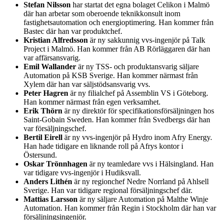
Stefan Nilsson
har startat det egna bolaget Celikon i Malmö
där han arbetar som oberoende teknikkonsult inom
fastighetsautomation och energioptimering. Han kommer från
Bastec där han var produktchef.
Kristian Alfredsson
är ny sakkunnig vvs-ingenjör på Talk
Project i Malmö. Han kommer från AB Rörläggaren där han
var affärsansvarig.
Emil Wallander
är ny TSS- och produktansvarig säljare
Automation på KSB Sverige. Han kommer närmast från
Xylem där han var säljstödsansvarig vvs.
Peter Hagren
är ny filialchef på Assemblin VS i Göteborg.
Han kommer närmast från egen verksamhet.
Erik Thörn
är ny direktör för specifikationsförsäljningen hos
Saint-Gobain Sweden. Han kommer från Svedbergs där han
var försäljningschef.
Bertil Eirell
är ny vvs-ingenjör på Hydro inom Afry Energy.
Han hade tidigare en liknande roll på Afrys kontor i
Östersund.
Oskar Trönnhagen
är ny teamledare vvs i Hälsingland. Han
var tidigare vvs-ingenjör i Hudiksvall.
Anders Lithén
är ny regionchef Nedre Norrland på Ahlsell
Sverige. Han var tidigare regional försäljningschef där.
Mattias Larsson
är ny säljare Automation på Malthe Winje
Automation. Han kommer från Regin i Stockholm där han var
försäljningsingenjör.