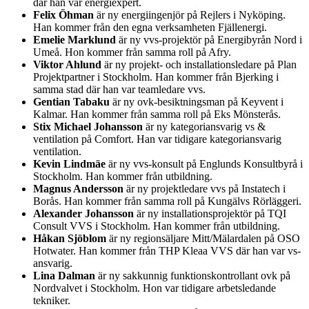
där han var energiexpert.
Felix Öhman
är ny energiingenjör på Rejlers i Nyköping.
Han kommer från den egna verksamheten Fjällenergi.
Emelie Marklund
är ny vvs-projektör på Energibyrån Nord i
Umeå. Hon kommer från samma roll på Afry.
Viktor Ahlund
är ny projekt- och installationsledare på Plan
Projektpartner i Stockholm. Han kommer från Bjerking i
samma stad där han var teamledare vvs.
Gentian Tabaku
är ny ovk-besiktningsman på Keyvent i
Kalmar. Han kommer från samma roll på Eks Mönsterås.
Stix Michael Johansson
är ny kategoriansvarig vs &
ventilation på Comfort. Han var tidigare kategoriansvarig
ventilation.
Kevin Lindmäe
är ny vvs-konsult på Englunds Konsultbyrå i
Stockholm. Han kommer från utbildning.
Magnus Andersson
är ny projektledare vvs på Instatech i
Borås. Han kommer från samma roll på Kungälvs Rörläggeri.
Alexander Johansson
är ny installationsprojektör på TQI
Consult VVS i Stockholm. Han kommer från utbildning.
Håkan Sjöblom
är ny regionsäljare Mitt/Mälardalen på OSO
Hotwater. Han kommer från THP Kleaa VVS där han var vs-
ansvarig.
Lina Dalman
är ny sakkunnig funktionskontrollant ovk på
Nordvalvet i Stockholm. Hon var tidigare arbetsledande
tekniker.