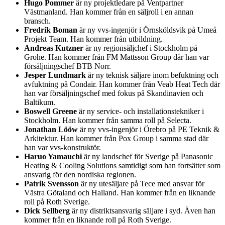
Hugo Pommer
är ny projektledare på Ventpartner
Västmanland. Han kommer från en säljroll i en annan
bransch.
Fredrik Boman
är ny vvs-ingenjör i Örnsköldsvik på Umeå
Projekt Team. Han kommer från utbildning.
Andreas Kutzner
är ny regionsäljchef i Stockholm på
Grohe. Han kommer från FM Mattsson Group där han var
försäljningschef BTB Norr.
Jesper Lundmark
är ny teknisk säljare inom befuktning och
avfuktning på Condair. Han kommer från Veab Heat Tech där
han var försäljningschef med fokus på Skandinavien och
Baltikum.
Boswell Greene
är ny service- och installationstekniker i
Stockholm. Han kommer från samma roll på Selecta.
Jonathan Lööw
är ny vvs-ingenjör i Örebro på PE Teknik &
Arkitektur. Han kommer från Pox Group i samma stad där
han var vvs-konstruktör.
Haruo Yamauchi
är ny landschef för Sverige på Panasonic
Heating & Cooling Solutions samtidigt som han fortsätter som
ansvarig för den nordiska regionen.
Patrik Svensson
är ny utesäljare på Tece med ansvar för
Västra Götaland och Halland. Han kommer från en liknande
roll på Roth Sverige.
Dick Sellberg
är ny distriktsansvarig säljare i syd. Även han
kommer från en liknande roll på Roth Sverige.