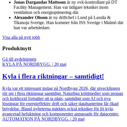
Jonas Dargaudas Mattsson
är ny ovk-kontrollant på DT
Facility Management. Han var tidigare tekniker inom
ventilation och energioptimering där.
Alexander Olsson
är ny driftchef i Lund på Lassila &
Tikanoja Sverige. Han kommer från ISS Sverige i Malmö där
han var arbetsledare.
Visa alla på nytt jobb
Produktnytt
Gå till avdelningen
KYLA PÅ NORDBYGG.
|
20 maj
Kyla i flera riktningar – samtidigt!
Kyla var ett intressant inslag på Nordbygg 2026, där utvecklingen
rör sig i flera riktningar samtidigt. Naturliga köldmedier som propan
och koldioxid fortsätter att ta plats, samtidigt som AI och nya
lösningar för energieffektiv drift och säker datahantering får ökad
betydelse. Bland nyheterna märktes också tekniker för fri kyla,
avancerad befuktning och komponenter anpassade för datacenter.
AUTOMATION PÅ NORDBYGG.
|
20 maj