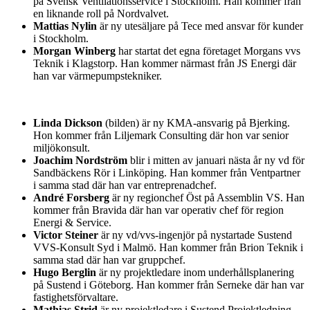
på Svensk Ventilationsservice i Stockholm. Han kommer från
en liknande roll på Nordvalvet.
Mattias Nylin
är ny utesäljare på Tece med ansvar för kunder
i Stockholm.
Morgan Winberg
har startat det egna företaget Morgans vvs
Teknik i Klagstorp. Han kommer närmast från JS Energi där
han var värmepumpstekniker.
Linda Dickson
(bilden) är ny KMA-ansvarig på Bjerking.
Hon kommer från Liljemark Consulting där hon var senior
miljökonsult.
Joachim Nordström
blir i mitten av januari nästa år ny vd för
Sandbäckens Rör i Linköping. Han kommer från Ventpartner
i samma stad där han var entreprenadchef.
André Forsberg
är ny regionchef Öst på Assemblin VS. Han
kommer från Bravida där han var operativ chef för region
Energi & Service.
Victor Steiner
är ny vd/vvs-ingenjör på nystartade Sustend
VVS-Konsult Syd i Malmö. Han kommer från Brion Teknik i
samma stad där han var gruppchef.
Hugo Berglin
är ny projektledare inom underhållsplanering
på Sustend i Göteborg. Han kommer från Serneke där han var
fastighetsförvaltare.
Mathias Strid
är ny projektledare i Sustend Projektledning