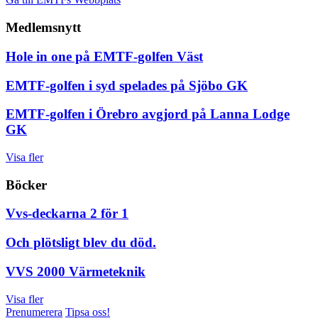
Medlemsnytt
Hole in one på EMTF-golfen Väst
EMTF-golfen i syd spelades på Sjöbo GK
EMTF-golfen i Örebro avgjord på Lanna Lodge
GK
Visa fler
Böcker
Vvs-deckarna 2 för 1
Och plötsligt blev du död.
VVS 2000 Värmeteknik
Visa fler
Prenumerera
Tipsa oss!