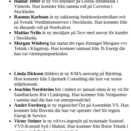
Haidar Jeber
är ny vvs-tekniker på Global Infrateknik i
Västerås. Han kommer från samma roll på Caverion i
Stockholm.
Rasmus Karlsson
är ny sakkunnig funktionskontrollant ovk
på Svensk Ventilationsservice i Stockholm. Han kommer från
en liknande roll på Nordvalvet.
Mattias Nylin
är ny utesäljare på Tece med ansvar för kunder
i Stockholm.
Morgan Winberg
har startat det egna företaget Morgans vvs
Teknik i Klagstorp. Han kommer närmast från JS Energi där
han var värmepumpstekniker.
Linda Dickson
(bilden) är ny KMA-ansvarig på Bjerking.
Hon kommer från Liljemark Consulting där hon var senior
miljökonsult.
Joachim Nordström
blir i mitten av januari nästa år ny vd för
Sandbäckens Rör i Linköping. Han kommer från Ventpartner
i samma stad där han var entreprenadchef.
André Forsberg
är ny regionchef Öst på Assemblin VS. Han
kommer från Bravida där han var operativ chef för region
Energi & Service.
Victor Steiner
är ny vd/vvs-ingenjör på nystartade Sustend
VVS-Konsult Syd i Malmö. Han kommer från Brion Teknik i