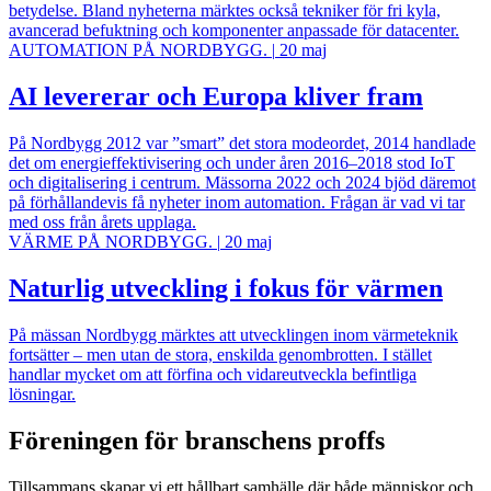
betydelse. Bland nyheterna märktes också tekniker för fri kyla,
avancerad befuktning och komponenter anpassade för datacenter.
AUTOMATION PÅ NORDBYGG.
|
20 maj
AI levererar och Europa kliver fram
På Nordbygg 2012 var ”smart” det stora modeordet, 2014 handlade
det om energieffektivisering och under åren 2016–2018 stod IoT
och digitalisering i centrum. Mässorna 2022 och 2024 bjöd däremot
på förhållandevis få nyheter inom automation. Frågan är vad vi tar
med oss från årets upplaga.
VÄRME PÅ NORDBYGG.
|
20 maj
Naturlig utveckling i fokus för värmen
På mässan Nordbygg märktes att utvecklingen inom värmeteknik
fortsätter – men utan de stora, enskilda genombrotten. I stället
handlar mycket om att förfina och vidareutveckla befintliga
lösningar.
Föreningen för branschens proffs
Tillsammans skapar vi ett hållbart samhälle där både människor och