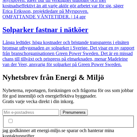
Myrspoven. Idéer blir till verklighet snabbare och mer
kostnadseffektivt än att varje aktör gör arbetet var för sig, säger
Erica Eriksson, projektledare på Myrspoven.
OMFATTANDE VÄNTETIDER.
|
14 apr
Solparker fastnar i nätköer
Långa ledtider, höga kostnader och bristande transparens i elnäten
bromsar utbyggnaden av solparker i Sverige. Det visar en ny rapport
från branschorganisationen Green Power Sweden. Det är en missad
chans till tillväxt och prispress på elmarknaden, menar Madeleine
van der Veer, ansvarig för solparker på Green Power Sweden.
Nyhetsbrev från Energi & Miljö
Nyheterna, reportagen, forskningen och frågorna för oss som jobbar
för god innemiljö och energieffektiva byggnader.
Gratis varje vecka direkt i din inkorg.
jag godkänner att energi-miljo.se sparar och hanterar mina
kontaktuppgifter.