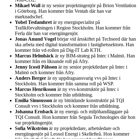
Mikael Wall
är ny senior projektingenjör på Brion Ventilation
i Göteborg. Han kommer från Ventab där han var
marknadschef.
Yobel Tesfamhret
är ny energispecialist på
Trafikförvaltningen i Region Stockholm. Han kommer från
Ferla där han var energiingenjör.
Jonas Anund Vogel
börjar vid årsskiftet på Techseed där han
ska arbeta med digital transformation i fastighetssektorn. Han
kommer från vd-rollen på Dig-IT Lab KTH.
Marcus Helmbäck
är ny BIM-strateg på Intec i Malmö. Han
kommer från en liknande roll på Afry.
Jenny Icosti Pålsson
är ny senior projektledare på Intec i
Malmö och kommer från Afry.
Anders Berger
är ny uppdragsansvarig vvs på Intec i
Stockholm. Han kommer från samma roll på WSP.
Marcus Henriksson
är ny vvs-konstruktör på Intec i
Stockholm och kommer från utbildning.
Emilia Simonsson
är ny biträdande konstruktör på TQI
Consult vvs i Stockholm och kommer från utbildning.
Johanna Ernback
är ny energi- och miljöhandläggare på
TQI Consult. Hon kommer från Segula Technologies där hon
var projektingenjör.
Sofia Wikström
är ny projektledare, arbetsledare och
energiingenjör på Leosol Energi i Skellefteå. Hon kommer