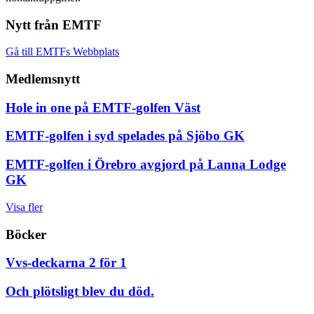
Nytt från EMTF
Gå till EMTFs Webbplats
Medlemsnytt
Hole in one på EMTF-golfen Väst
EMTF-golfen i syd spelades på Sjöbo GK
EMTF-golfen i Örebro avgjord på Lanna Lodge
GK
Visa fler
Böcker
Vvs-deckarna 2 för 1
Och plötsligt blev du död.