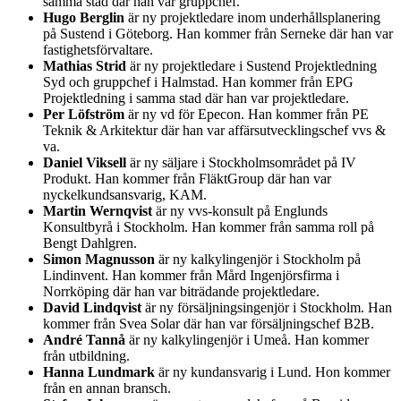
samma stad där han var gruppchef.
Hugo Berglin
är ny projektledare inom underhållsplanering
på Sustend i Göteborg. Han kommer från Serneke där han var
fastighetsförvaltare.
Mathias Strid
är ny projektledare i Sustend Projektledning
Syd och gruppchef i Halmstad. Han kommer från EPG
Projektledning i samma stad där han var projektledare.
Per Löfström
är ny vd för Epecon. Han kommer från PE
Teknik & Arkitektur där han var affärsutvecklingschef vvs &
va.
Daniel Viksell
är ny säljare i Stockholmsområdet på IV
Produkt. Han kommer från FläktGroup där han var
nyckelkundsansvarig, KAM.
Martin Wernqvist
är ny vvs-konsult på Englunds
Konsultbyrå i Stockholm. Han kommer från samma roll på
Bengt Dahlgren.
Simon Magnusson
är ny kalkylingenjör i Stockholm på
Lindinvent. Han kommer från Mård Ingenjörsfirma i
Norrköping där han var biträdande projektledare.
David Lindqvist
är ny försäljningsingenjör i Stockholm. Han
kommer från Svea Solar där han var försäljningschef B2B.
André Tannå
är ny kalkylingenjör i Umeå. Han kommer
från utbildning.
Hanna Lundmark
är ny kundansvarig i Lund. Hon kommer
från en annan bransch.