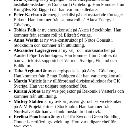
installationsledare på Concoord i Göteborg. Han kommer från
Kungälvs Rörläggeri där han var projektledare.
Peter Karlsson
är energispecialist på det nystartade företaget
Enkon. Han kommer från samma roll på Aktea Energy i
Göteborg.
Tobias Falk
är ny energikonsult på Aktea i Stockholm. Han
kommer från samma roll på Elkraft Sverige.
Anna Westin
är ny vvs-konstruktör på Notos Consult i
Stockholm och kommer från utbildning.
Alexander Lagergréen
är ny sälj- och marknadschef på
Aarsleff Pipe Technologies. Han kommer från Danfoss där
han var teknisk supportchef Värme i Sverige, Finland och
Baltikum.
Taha Arghand
är ny energispecialist på Afry i Göteborg.
Han kommer från Bengt Dahlgren där han var energikonsult.
Martin Vujicic
är ny tillförordnad divisionsdirektör för GK
Sverige. Han var tidigare regionchef Öst.
Karam Abbas
är ny vvs-projektör på Rekonik i Västerås och
kommer från utbildning.
Mickey Stahlén
är ny ovk-/injusterings- och servicetekniker
på AIM Projektpartner i Stockholm. Han kommer från
Nordvalvet där han var funktionskontrollant ovk.
Evelina Enochsson
är ny chef för Sweden Green Building
Councils certifieringsavdelning. Hon var tidigare chef för
Noll-CO2.