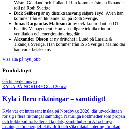
Västra Götaland och Halland. Han kommer från en liknande
roll på Roth Sverige.
Dick Sellberg
är ny distriktsansvarig säljare i syd. Även han
kommer från en liknande roll på Roth Sverige.
Jonas Dargaudas Mattsson
är ny ovk-kontrollant på DT
Facility Management. Han var tidigare tekniker inom
ventilation och energioptimering där.
Alexander Olsson
är ny driftchef i Lund på Lassila &
Tikanoja Sverige. Han kommer från ISS Sverige i Malmö där
han var arbetsledare.
Visa alla på nytt jobb
Produktnytt
Gå till avdelningen
KYLA PÅ NORDBYGG.
|
20 maj
Kyla i flera riktningar – samtidigt!
Kyla var ett intressant inslag på Nordbygg 2026, där utvecklingen
rör sig i flera riktningar samtidigt. Naturliga köldmedier som propan
och koldioxid fortsätter att ta plats, samtidigt som AI och nya
lösningar för energieffektiv drift och säker datahantering får ökad