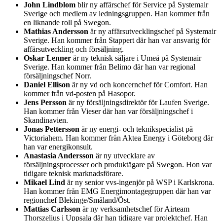
John Lindblom
blir ny affärschef för Service på Systemair
Sverige och medlem av ledningsgruppen. Han kommer från
en liknande roll på Swegon.
Mathias Andersson
är ny affärsutvecklingschef på Systemair
Sverige. Han kommer från Stappert där han var ansvarig för
affärsutveckling och försäljning.
Oskar Lenner
är ny teknisk säljare i Umeå på Systemair
Sverige. Han kommer från Belimo där han var regional
försäljningschef Norr.
Daniel Ellison
är ny vd och koncernchef för Comfort. Han
kommer från vd-posten på Hasopor.
Jens Persson
är ny försäljningsdirektör för Laufen Sverige.
Han kommer från Vieser där han var försäljningschef i
Skandinavien.
Jonas Pettersson
är ny energi- och teknikspecialist på
Victoriahem. Han kommer från Aktea Energy i Göteborg där
han var energikonsult.
Anastasia Andersson
är ny utvecklare av
försäljningsprocesser och produktägare på Swegon. Hon var
tidigare teknisk marknadsförare.
Mikael Lind
är ny senior vvs-ingenjör på WSP i Karlskrona.
Han kommer från EMG Energimontagegruppen där han var
regionchef Blekinge/Småland/Öst.
Mattias Carlsson
är ny verksamhetschef för Airteam
Thorszelius i Uppsala där han tidigare var projektchef. Han