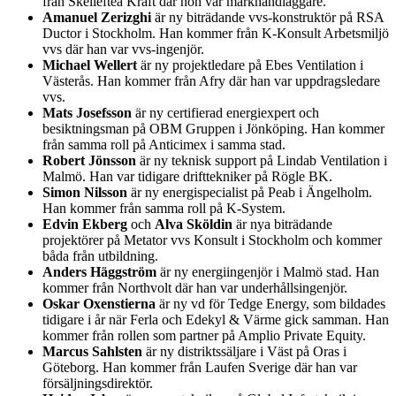
från Skellefteå Kraft där hon var markhandläggare.
Amanuel Zerizghi
är ny biträdande vvs-konstruktör på RSA
Ductor i Stockholm. Han kommer från K-Konsult Arbetsmiljö
vvs där han var vvs-ingenjör.
Michael Wellert
är ny projektledare på Ebes Ventilation i
Västerås. Han kommer från Afry där han var uppdragsledare
vvs.
Mats Josefsson
är ny certifierad energiexpert och
besiktningsman på OBM Gruppen i Jönköping. Han kommer
från samma roll på Anticimex i samma stad.
Robert Jönsson
är ny teknisk support på Lindab Ventilation i
Malmö. Han var tidigare drifttekniker på Rögle BK.
Simon Nilsson
är ny energispecialist på Peab i Ängelholm.
Han kommer från samma roll på K-System.
Edvin Ekberg
och
Alva Sköldin
är nya biträdande
projektörer på Metator vvs Konsult i Stockholm och kommer
båda från utbildning.
Anders Häggström
är ny energiingenjör i Malmö stad. Han
kommer från Northvolt där han var underhållsingenjör.
Oskar Oxenstierna
är ny vd för Tedge Energy, som bildades
tidigare i år när Ferla och Edekyl & Värme gick samman. Han
kommer från rollen som partner på Amplio Private Equity.
Marcus Sahlsten
är ny distriktssäljare i Väst på Oras i
Göteborg. Han kommer från Laufen Sverige där han var
försäljningsdirektör.