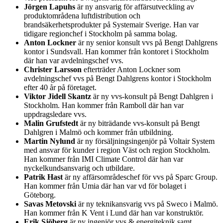
Jörgen Lapuhs
är ny ansvarig för affärsutveckling av
produktområdena luftdistribution och
brandsäkerhetsprodukter på Systemair Sverige. Han var
tidigare regionchef i Stockholm på samma bolag.
Anton Lockner
är ny senior konsult vvs på Bengt Dahlgrens
kontor i Sundsvall. Han kommer från kontoret i Stockholm
där han var avdelningschef vvs.
Christer Larsson
efterträder Anton Lockner som
avdelningschef vvs på Bengt Dahlgrens kontor i Stockholm
efter 40 år på företaget.
Viktor Jidell Skantz
är ny vvs-konsult på Bengt Dahlgren i
Stockholm. Han kommer från Ramboll där han var
uppdragsledare vvs.
Malin Grufstedt
är ny biträdande vvs-konsult på Bengt
Dahlgren i Malmö och kommer från utbildning.
Martin Nylund
är ny försäljningsingenjör på Voltair System
med ansvar för kunder i region Väst och region Stockholm.
Han kommer från IMI Climate Control där han var
nyckelkundsansvarig och utbildare.
Patrik Hast
är ny affärsområdeschef för vvs på Sparc Group.
Han kommer från Umia där han var vd för bolaget i
Göteborg.
Savas Metovski
är ny teknikansvarig vvs på Sweco i Malmö.
Han kommer från K Vent i Lund där han var konstruktör.
Erik Sjöberg
är ny ingenjör vvs & energiteknik samt