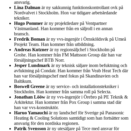
ansvarig.
Lina Dalman
är ny sakkunnig funktionskontrollant ovk på
Nordvalvet i Stockholm. Hon var tidigare arbetsledande
tekniker.
Hugo Pommer
är ny projektledare på Ventpartner
Västmanland. Han kommer från en säljroll i en annan
bransch.
Fredrik Boman
är ny vvs-ingenjör i Örnsköldsvik på Umeå
Projekt Team. Han kommer från utbildning.
Andreas Kutzner
är ny regionsäljchef i Stockholm på
Grohe. Han kommer från FM Mattsson Group där han var
försäljningschef BTB Norr.
Jesper Lundmark
är ny teknisk säljare inom befuktning och
avfuktning på Condair. Han kommer från Veab Heat Tech där
han var försäljningschef med fokus på Skandinavien och
Baltikum.
Boswell Greene
är ny service- och installationstekniker i
Stockholm. Han kommer från samma roll på Selecta.
Jonathan Lööw
är ny vvs-ingenjör i Örebro på PE Teknik &
Arkitektur. Han kommer från Pox Group i samma stad där
han var vvs-konstruktör.
Haruo Yamauchi
är ny landschef för Sverige på Panasonic
Heating & Cooling Solutions samtidigt som han fortsätter som
ansvarig för den nordiska regionen.
Patrik Svensson
är ny utesäljare på Tece med ansvar för