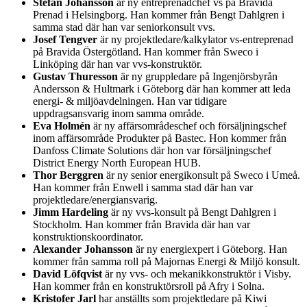
Stefan Johansson
är ny entreprenadchef vs på Bravida
Prenad i Helsingborg. Han kommer från Bengt Dahlgren i
samma stad där han var seniorkonsult vvs.
Josef Tengver
är ny projektledare/kalkylator vs-entreprenad
på Bravida Östergötland. Han kommer från Sweco i
Linköping där han var vvs-konstruktör.
Gustav Thuresson
är ny gruppledare på Ingenjörsbyrån
Andersson & Hultmark i Göteborg där han kommer att leda
energi- & miljöavdelningen. Han var tidigare
uppdragsansvarig inom samma område.
Eva Holmén
är ny affärsområdeschef och försäljningschef
inom affärsområde Produkter på Bastec. Hon kommer från
Danfoss Climate Solutions där hon var försäljningschef
District Energy North European HUB.
Thor Berggren
är ny senior energikonsult på Sweco i Umeå.
Han kommer från Enwell i samma stad där han var
projektledare/energiansvarig.
Jimm Hardeling
är ny vvs-konsult på Bengt Dahlgren i
Stockholm. Han kommer från Bravida där han var
konstruktionskoordinator.
Alexander Johansson
är ny energiexpert i Göteborg. Han
kommer från samma roll på Majornas Energi & Miljö konsult.
David Löfqvist
är ny vvs- och mekanikkonstruktör i Visby.
Han kommer från en konstruktörsroll på Afry i Solna.
Kristofer Jarl
har anställts som projektledare på Kiwi