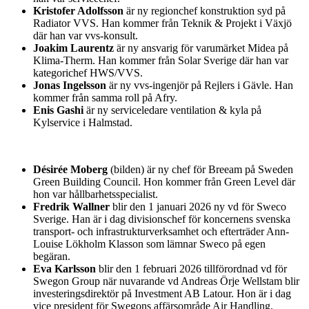
Kristofer Adolfsson
är ny regionchef konstruktion syd på
Radiator VVS. Han kommer från Teknik & Projekt i Växjö
där han var vvs-konsult.
Joakim Laurentz
är ny ansvarig för varumärket Midea på
Klima-Therm. Han kommer från Solar Sverige där han var
kategorichef HWS/VVS.
Jonas Ingelsson
är ny vvs-ingenjör på Rejlers i Gävle. Han
kommer från samma roll på Afry.
Enis Gashi
är ny serviceledare ventilation & kyla på
Kylservice i Halmstad.
Désirée Moberg
(bilden) är ny chef för Breeam på Sweden
Green Building Council. Hon kommer från Green Level där
hon var hållbarhetsspecialist.
Fredrik Wallner
blir den 1 januari 2026 ny vd för Sweco
Sverige. Han är i dag divisionschef för koncernens svenska
transport- och infrastrukturverksamhet och efterträder Ann-
Louise Lökholm Klasson som lämnar Sweco på egen
begäran.
Eva Karlsson
blir den 1 februari 2026 tillförordnad vd för
Swegon Group när nuvarande vd Andreas Örje Wellstam blir
investeringsdirektör på Investment AB Latour. Hon är i dag
vice president för Swegons affärsområde Air Handling.