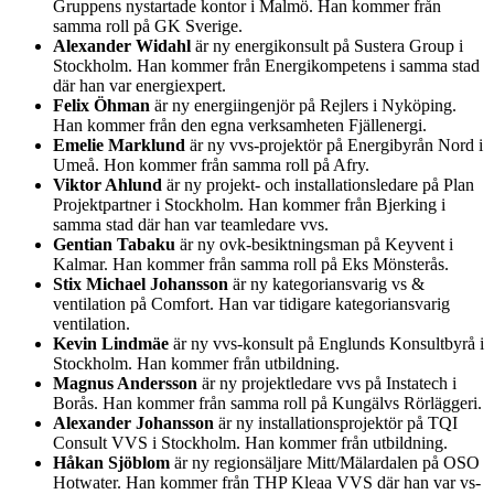
Gruppens nystartade kontor i Malmö. Han kommer från
samma roll på GK Sverige.
Alexander Widahl
är ny energikonsult på Sustera Group i
Stockholm. Han kommer från Energikompetens i samma stad
där han var energiexpert.
Felix Öhman
är ny energiingenjör på Rejlers i Nyköping.
Han kommer från den egna verksamheten Fjällenergi.
Emelie Marklund
är ny vvs-projektör på Energibyrån Nord i
Umeå. Hon kommer från samma roll på Afry.
Viktor Ahlund
är ny projekt- och installationsledare på Plan
Projektpartner i Stockholm. Han kommer från Bjerking i
samma stad där han var teamledare vvs.
Gentian Tabaku
är ny ovk-besiktningsman på Keyvent i
Kalmar. Han kommer från samma roll på Eks Mönsterås.
Stix Michael Johansson
är ny kategoriansvarig vs &
ventilation på Comfort. Han var tidigare kategoriansvarig
ventilation.
Kevin Lindmäe
är ny vvs-konsult på Englunds Konsultbyrå i
Stockholm. Han kommer från utbildning.
Magnus Andersson
är ny projektledare vvs på Instatech i
Borås. Han kommer från samma roll på Kungälvs Rörläggeri.
Alexander Johansson
är ny installationsprojektör på TQI
Consult VVS i Stockholm. Han kommer från utbildning.
Håkan Sjöblom
är ny regionsäljare Mitt/Mälardalen på OSO
Hotwater. Han kommer från THP Kleaa VVS där han var vs-