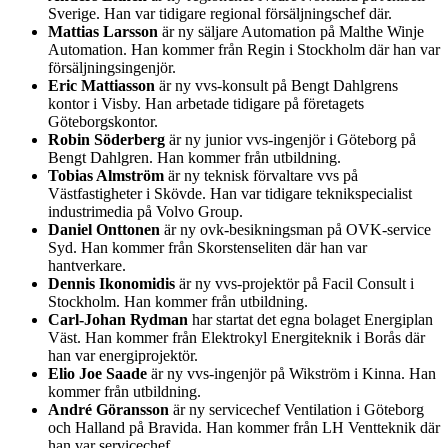
Sverige. Han var tidigare regional försäljningschef där.
Mattias Larsson
är ny säljare Automation på Malthe Winje
Automation. Han kommer från Regin i Stockholm där han var
försäljningsingenjör.
Eric Mattiasson
är ny vvs-konsult på Bengt Dahlgrens
kontor i Visby. Han arbetade tidigare på företagets
Göteborgskontor.
Robin Söderberg
är ny junior vvs-ingenjör i Göteborg på
Bengt Dahlgren. Han kommer från utbildning.
Tobias Almström
är ny teknisk förvaltare vvs på
Västfastigheter i Skövde. Han var tidigare teknikspecialist
industrimedia på Volvo Group.
Daniel Onttonen
är ny ovk-besikningsman på OVK-service
Syd. Han kommer från Skorstenseliten där han var
hantverkare.
Dennis Ikonomidis
är ny vvs-projektör på Facil Consult i
Stockholm. Han kommer från utbildning.
Carl-Johan Rydman
har startat det egna bolaget Energiplan
Väst. Han kommer från Elektrokyl Energiteknik i Borås där
han var energiprojektör.
Elio Joe Saade
är ny vvs-ingenjör på Wikström i Kinna. Han
kommer från utbildning.
André Göransson
är ny servicechef Ventilation i Göteborg
och Halland på Bravida. Han kommer från LH Ventteknik där
han var servicechef.