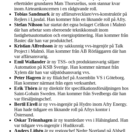
efterträder grundaren Mats Thorszelius, som stannar kvar
inom Airteamkoncernen i en rådgivande roll.
Tobias Sandmark
är ny affärsutvecklare/vvs-konstruktör på
Rejlers i Ljusdal. Han kommer från en liknande roll på Afry.
Stefan Nilsson
har startat det egna bolaget Celikon i Malmö
där han arbetar som oberoende teknikkonsult inom
fastighetsautomation och energioptimering. Han kommer från
Bastec där han var produktchef.
Kristian Alfredsson
är ny sakkunnig vvs-ingenjör på Talk
Project i Malmö. Han kommer från AB Rörläggaren där han
var affärsansvarig.
Emil Wallander
är ny TSS- och produktansvarig säljare
Automation på KSB Sverige. Han kommer närmast från
Xylem där han var säljstödsansvarig vvs.
Peter Hagren
är ny filialchef på Assemblin VS i Göteborg.
Han kommer närmast från egen verksamhet.
Erik Thörn
är ny direktör för specifikationsförsäljningen hos
Saint-Gobain Sweden. Han kommer från Svedbergs där han
var försäljningschef.
Bertil Eirell
är ny vvs-ingenjör på Hydro inom Afry Energy.
Han hade tidigare en liknande roll på Afrys kontor i
Östersund.
Oskar Trönnhagen
är ny teamledare vvs i Hälsingland. Han
var tidigare vvs-ingenjör i Hudiksvall.
Anders Lithén
är ny regionchef Nedre Norrland på Ahlsell