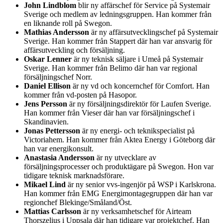
John Lindblom
blir ny affärschef för Service på Systemair
Sverige och medlem av ledningsgruppen. Han kommer från
en liknande roll på Swegon.
Mathias Andersson
är ny affärsutvecklingschef på Systemair
Sverige. Han kommer från Stappert där han var ansvarig för
affärsutveckling och försäljning.
Oskar Lenner
är ny teknisk säljare i Umeå på Systemair
Sverige. Han kommer från Belimo där han var regional
försäljningschef Norr.
Daniel Ellison
är ny vd och koncernchef för Comfort. Han
kommer från vd-posten på Hasopor.
Jens Persson
är ny försäljningsdirektör för Laufen Sverige.
Han kommer från Vieser där han var försäljningschef i
Skandinavien.
Jonas Pettersson
är ny energi- och teknikspecialist på
Victoriahem. Han kommer från Aktea Energy i Göteborg där
han var energikonsult.
Anastasia Andersson
är ny utvecklare av
försäljningsprocesser och produktägare på Swegon. Hon var
tidigare teknisk marknadsförare.
Mikael Lind
är ny senior vvs-ingenjör på WSP i Karlskrona.
Han kommer från EMG Energimontagegruppen där han var
regionchef Blekinge/Småland/Öst.
Mattias Carlsson
är ny verksamhetschef för Airteam
Thorszelius i Uppsala där han tidigare var projektchef. Han