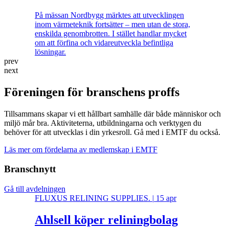
På mässan Nordbygg märktes att utvecklingen
inom värmeteknik fortsätter – men utan de stora,
enskilda genombrotten. I stället handlar mycket
om att förfina och vidareutveckla befintliga
lösningar.
prev
next
Föreningen för branschens proffs
Tillsammans skapar vi ett hållbart samhälle där både människor och
miljö mår bra. Aktiviteterna, utbildningarna och verktygen du
behöver för att utvecklas i din yrkesroll. Gå med i EMTF du också.
Läs mer om fördelarna av medlemskap i EMTF
Branschnytt
Gå till avdelningen
FLUXUS RELINING SUPPLIES.
|
15 apr
Ahlsell köper reliningbolag