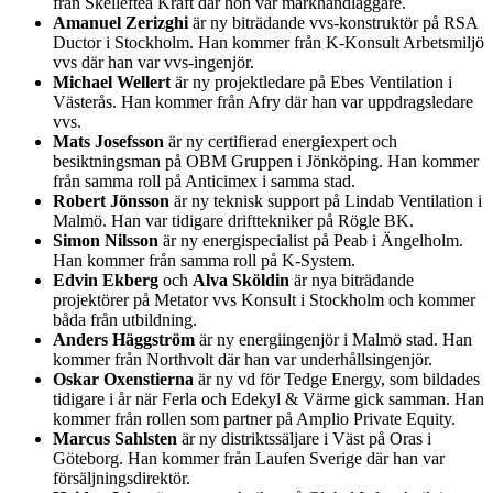
från Skellefteå Kraft där hon var markhandläggare.
Amanuel Zerizghi
är ny biträdande vvs-konstruktör på RSA
Ductor i Stockholm. Han kommer från K-Konsult Arbetsmiljö
vvs där han var vvs-ingenjör.
Michael Wellert
är ny projektledare på Ebes Ventilation i
Västerås. Han kommer från Afry där han var uppdragsledare
vvs.
Mats Josefsson
är ny certifierad energiexpert och
besiktningsman på OBM Gruppen i Jönköping. Han kommer
från samma roll på Anticimex i samma stad.
Robert Jönsson
är ny teknisk support på Lindab Ventilation i
Malmö. Han var tidigare drifttekniker på Rögle BK.
Simon Nilsson
är ny energispecialist på Peab i Ängelholm.
Han kommer från samma roll på K-System.
Edvin Ekberg
och
Alva Sköldin
är nya biträdande
projektörer på Metator vvs Konsult i Stockholm och kommer
båda från utbildning.
Anders Häggström
är ny energiingenjör i Malmö stad. Han
kommer från Northvolt där han var underhållsingenjör.
Oskar Oxenstierna
är ny vd för Tedge Energy, som bildades
tidigare i år när Ferla och Edekyl & Värme gick samman. Han
kommer från rollen som partner på Amplio Private Equity.
Marcus Sahlsten
är ny distriktssäljare i Väst på Oras i
Göteborg. Han kommer från Laufen Sverige där han var
försäljningsdirektör.