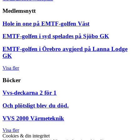
Medlemsnytt
Hole in one på EMTF-golfen Väst
EMTF-golfen i syd spelades på Sjöbo GK
EMTF-golfen i Örebro avgjord på Lanna Lodge
GK
Visa fler
Böcker
Vvs-deckarna 2 för 1
Och plötsligt blev du död.
VVS 2000 Värmeteknik
Visa fler
Cookies & din integritet