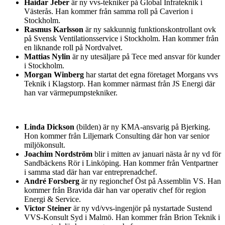
Haidar Jeber
är ny vvs-tekniker på Global Infrateknik i
Västerås. Han kommer från samma roll på Caverion i
Stockholm.
Rasmus Karlsson
är ny sakkunnig funktionskontrollant ovk
på Svensk Ventilationsservice i Stockholm. Han kommer från
en liknande roll på Nordvalvet.
Mattias Nylin
är ny utesäljare på Tece med ansvar för kunder
i Stockholm.
Morgan Winberg
har startat det egna företaget Morgans vvs
Teknik i Klagstorp. Han kommer närmast från JS Energi där
han var värmepumpstekniker.
Linda Dickson
(bilden) är ny KMA-ansvarig på Bjerking.
Hon kommer från Liljemark Consulting där hon var senior
miljökonsult.
Joachim Nordström
blir i mitten av januari nästa år ny vd för
Sandbäckens Rör i Linköping. Han kommer från Ventpartner
i samma stad där han var entreprenadchef.
André Forsberg
är ny regionchef Öst på Assemblin VS. Han
kommer från Bravida där han var operativ chef för region
Energi & Service.
Victor Steiner
är ny vd/vvs-ingenjör på nystartade Sustend
VVS-Konsult Syd i Malmö. Han kommer från Brion Teknik i