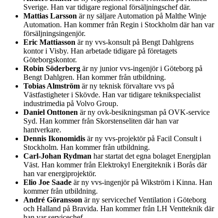
Sverige. Han var tidigare regional försäljningschef där.
Mattias Larsson
är ny säljare Automation på Malthe Winje
Automation. Han kommer från Regin i Stockholm där han var
försäljningsingenjör.
Eric Mattiasson
är ny vvs-konsult på Bengt Dahlgrens
kontor i Visby. Han arbetade tidigare på företagets
Göteborgskontor.
Robin Söderberg
är ny junior vvs-ingenjör i Göteborg på
Bengt Dahlgren. Han kommer från utbildning.
Tobias Almström
är ny teknisk förvaltare vvs på
Västfastigheter i Skövde. Han var tidigare teknikspecialist
industrimedia på Volvo Group.
Daniel Onttonen
är ny ovk-besikningsman på OVK-service
Syd. Han kommer från Skorstenseliten där han var
hantverkare.
Dennis Ikonomidis
är ny vvs-projektör på Facil Consult i
Stockholm. Han kommer från utbildning.
Carl-Johan Rydman
har startat det egna bolaget Energiplan
Väst. Han kommer från Elektrokyl Energiteknik i Borås där
han var energiprojektör.
Elio Joe Saade
är ny vvs-ingenjör på Wikström i Kinna. Han
kommer från utbildning.
André Göransson
är ny servicechef Ventilation i Göteborg
och Halland på Bravida. Han kommer från LH Ventteknik där
han var servicechef.