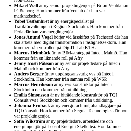
Noll-CO2.
Mikael Wall
är ny senior projektingenjör på Brion Ventilation
i Göteborg. Han kommer från Ventab där han var
marknadschef.
Yobel Tesfamhret
är ny energispecialist på
Trafikförvaltningen i Region Stockholm. Han kommer från
Ferla där han var energiingenjör.
Jonas Anund Vogel
börjar vid årsskiftet på Techseed där han
ska arbeta med digital transformation i fastighetssektorn. Han
kommer från vd-rollen på Dig-IT Lab KTH.
Marcus Helmbäck
är ny BIM-strateg på Intec i Malmö. Han
kommer från en liknande roll på Afry.
Jenny Icosti Pålsson
är ny senior projektledare på Intec i
Malmö och kommer från Afry.
Anders Berger
är ny uppdragsansvarig vvs på Intec i
Stockholm. Han kommer från samma roll på WSP.
Marcus Henriksson
är ny vvs-konstruktör på Intec i
Stockholm och kommer från utbildning.
Emilia Simonsson
är ny biträdande konstruktör på TQI
Consult vvs i Stockholm och kommer från utbildning.
Johanna Ernback
är ny energi- och miljöhandläggare på
TQI Consult. Hon kommer från Segula Technologies där hon
var projektingenjör.
Sofia Wikström
är ny projektledare, arbetsledare och
energiingenjör på Leosol Energi i Skellefteå. Hon kommer