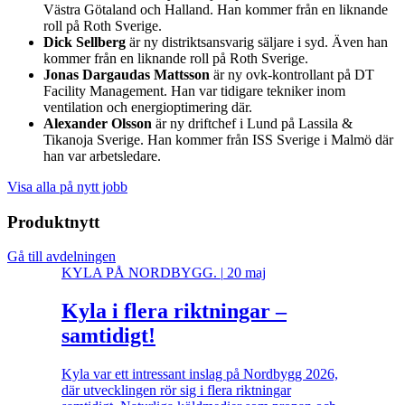
Västra Götaland och Halland. Han kommer från en liknande
roll på Roth Sverige.
Dick Sellberg
är ny distriktsansvarig säljare i syd. Även han
kommer från en liknande roll på Roth Sverige.
Jonas Dargaudas Mattsson
är ny ovk-kontrollant på DT
Facility Management. Han var tidigare tekniker inom
ventilation och energioptimering där.
Alexander Olsson
är ny driftchef i Lund på Lassila &
Tikanoja Sverige. Han kommer från ISS Sverige i Malmö där
han var arbetsledare.
Visa alla på nytt jobb
Produktnytt
Gå till avdelningen
KYLA PÅ NORDBYGG.
|
20 maj
Kyla i flera riktningar –
samtidigt!
Kyla var ett intressant inslag på Nordbygg 2026,
där utvecklingen rör sig i flera riktningar