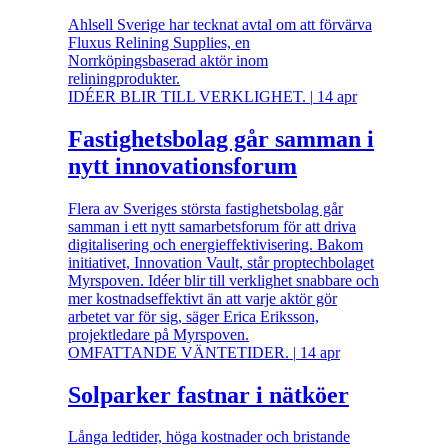
Ahlsell Sverige har tecknat avtal om att förvärva
Fluxus Relining Supplies, en
Norrköpingsbaserad aktör inom
reliningprodukter.
IDÉER BLIR TILL VERKLIGHET.
|
14 apr
Fastighetsbolag går samman i
nytt innovationsforum
Flera av Sveriges största fastighetsbolag går
samman i ett nytt samarbetsforum för att driva
digitalisering och energieffektivisering. Bakom
initiativet, Innovation Vault, står proptechbolaget
Myrspoven. Idéer blir till verklighet snabbare och
mer kostnadseffektivt än att varje aktör gör
arbetet var för sig, säger Erica Eriksson,
projektledare på Myrspoven.
OMFATTANDE VÄNTETIDER.
|
14 apr
Solparker fastnar i nätköer
Långa ledtider, höga kostnader och bristande