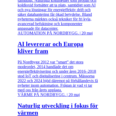
samtidigt. Naturliga köldmedier som propan och
koldioxid fortsätter att ta plats, samtidigt som AI
och nya lösningar för energieffektiv drift och
säker datahantering får ökad betydelse. Bland
nyheterna märktes också tekniker för fri kyla,
avancerad befuktning och komponenter
anpassade för datacenter.
AUTOMATION PÅ NORDBYGG.
|
20 maj
AI levererar och Europa
kliver fram
På Nordbygg 2012 var ”smart” det stora
modeordet, 2014 handlade det om
energieffektivisering och under åren 2016–2018
stod IoT och digitalisering i centrum. Mässorna
2022 och 2024 bjöd däremot på förhållandevis få
nyheter inom automation. Frågan är vad vi tar
med oss från årets upplaga.
VÄRME PÅ NORDBYGG.
|
20 maj
Naturlig utveckling i fokus för
värmen