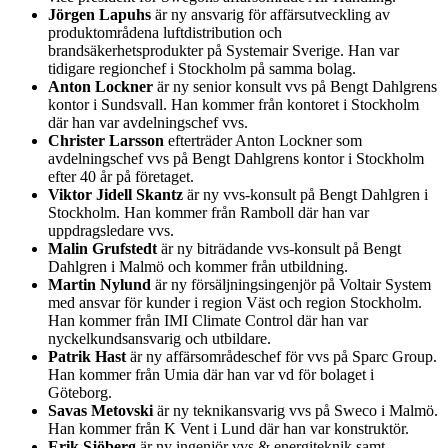
Jörgen Lapuhs
är ny ansvarig för affärsutveckling av
produktområdena luftdistribution och
brandsäkerhetsprodukter på Systemair Sverige. Han var
tidigare regionchef i Stockholm på samma bolag.
Anton Lockner
är ny senior konsult vvs på Bengt Dahlgrens
kontor i Sundsvall. Han kommer från kontoret i Stockholm
där han var avdelningschef vvs.
Christer Larsson
efterträder Anton Lockner som
avdelningschef vvs på Bengt Dahlgrens kontor i Stockholm
efter 40 år på företaget.
Viktor Jidell Skantz
är ny vvs-konsult på Bengt Dahlgren i
Stockholm. Han kommer från Ramboll där han var
uppdragsledare vvs.
Malin Grufstedt
är ny biträdande vvs-konsult på Bengt
Dahlgren i Malmö och kommer från utbildning.
Martin Nylund
är ny försäljningsingenjör på Voltair System
med ansvar för kunder i region Väst och region Stockholm.
Han kommer från IMI Climate Control där han var
nyckelkundsansvarig och utbildare.
Patrik Hast
är ny affärsområdeschef för vvs på Sparc Group.
Han kommer från Umia där han var vd för bolaget i
Göteborg.
Savas Metovski
är ny teknikansvarig vvs på Sweco i Malmö.
Han kommer från K Vent i Lund där han var konstruktör.
Erik Sjöberg
är ny ingenjör vvs & energiteknik samt