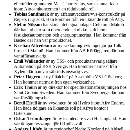
efterträder grundaren Mats Thorszelius, som stannar kvar
inom Airteamkoncernen i en rådgivande roll.
Tobias Sandmark
är ny affärsutvecklare/vvs-konstruktör på
Rejlers i Ljusdal. Han kommer från en liknande roll på Afry.
Stefan Nilsson
har startat det egna bolaget Celikon i Malmö
där han arbetar som oberoende teknikkonsult inom
fastighetsautomation och energioptimering. Han kommer från
Bastec där han var produktchef.
Kristian Alfredsson
är ny sakkunnig vvs-ingenjör på Talk
Project i Malmö. Han kommer från AB Rörläggaren där han
var affärsansvarig.
Emil Wallander
är ny TSS- och produktansvarig säljare
Automation på KSB Sverige. Han kommer närmast från
Xylem där han var säljstödsansvarig vvs.
Peter Hagren
är ny filialchef på Assemblin VS i Göteborg.
Han kommer närmast från egen verksamhet.
Erik Thörn
är ny direktör för specifikationsförsäljningen hos
Saint-Gobain Sweden. Han kommer från Svedbergs där han
var försäljningschef.
Bertil Eirell
är ny vvs-ingenjör på Hydro inom Afry Energy.
Han hade tidigare en liknande roll på Afrys kontor i
Östersund.
Oskar Trönnhagen
är ny teamledare vvs i Hälsingland. Han
var tidigare vvs-ingenjör i Hudiksvall.
Anders Lithén
är ny regionchef Nedre Norrland på Ahlsell