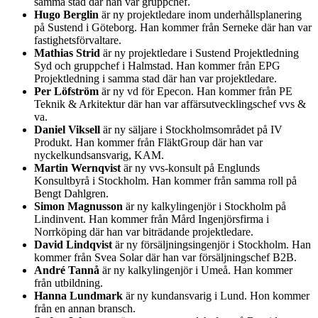
samma stad där han var gruppchef.
Hugo Berglin
är ny projektledare inom underhållsplanering
på Sustend i Göteborg. Han kommer från Serneke där han var
fastighetsförvaltare.
Mathias Strid
är ny projektledare i Sustend Projektledning
Syd och gruppchef i Halmstad. Han kommer från EPG
Projektledning i samma stad där han var projektledare.
Per Löfström
är ny vd för Epecon. Han kommer från PE
Teknik & Arkitektur där han var affärsutvecklingschef vvs &
va.
Daniel Viksell
är ny säljare i Stockholmsområdet på IV
Produkt. Han kommer från FläktGroup där han var
nyckelkundsansvarig, KAM.
Martin Wernqvist
är ny vvs-konsult på Englunds
Konsultbyrå i Stockholm. Han kommer från samma roll på
Bengt Dahlgren.
Simon Magnusson
är ny kalkylingenjör i Stockholm på
Lindinvent. Han kommer från Mård Ingenjörsfirma i
Norrköping där han var biträdande projektledare.
David Lindqvist
är ny försäljningsingenjör i Stockholm. Han
kommer från Svea Solar där han var försäljningschef B2B.
André Tannå
är ny kalkylingenjör i Umeå. Han kommer
från utbildning.
Hanna Lundmark
är ny kundansvarig i Lund. Hon kommer
från en annan bransch.