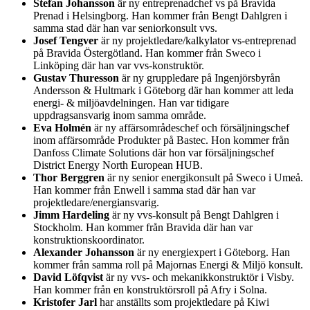
Stefan Johansson
är ny entreprenadchef vs på Bravida
Prenad i Helsingborg. Han kommer från Bengt Dahlgren i
samma stad där han var seniorkonsult vvs.
Josef Tengver
är ny projektledare/kalkylator vs-entreprenad
på Bravida Östergötland. Han kommer från Sweco i
Linköping där han var vvs-konstruktör.
Gustav Thuresson
är ny gruppledare på Ingenjörsbyrån
Andersson & Hultmark i Göteborg där han kommer att leda
energi- & miljöavdelningen. Han var tidigare
uppdragsansvarig inom samma område.
Eva Holmén
är ny affärsområdeschef och försäljningschef
inom affärsområde Produkter på Bastec. Hon kommer från
Danfoss Climate Solutions där hon var försäljningschef
District Energy North European HUB.
Thor Berggren
är ny senior energikonsult på Sweco i Umeå.
Han kommer från Enwell i samma stad där han var
projektledare/energiansvarig.
Jimm Hardeling
är ny vvs-konsult på Bengt Dahlgren i
Stockholm. Han kommer från Bravida där han var
konstruktionskoordinator.
Alexander Johansson
är ny energiexpert i Göteborg. Han
kommer från samma roll på Majornas Energi & Miljö konsult.
David Löfqvist
är ny vvs- och mekanikkonstruktör i Visby.
Han kommer från en konstruktörsroll på Afry i Solna.
Kristofer Jarl
har anställts som projektledare på Kiwi