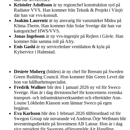
Kristofer Adolfsson
är ny regionchef konstruktion syd på
Radiator VVS. Han kommer från Teknik & Projekt i Växjö
där han var vvs-konsult.
Joakim Laurentz
är ny ansvarig för varumärket Midea på
Klima-Therm. Han kommer från Solar Sverige där han var
kategorichef HWS/VVS.
Jonas Ingelsson
är ny vvs-ingenjör på Rejlers i Gävle. Han
kommer från samma roll på Afry.
Enis Gashi
är ny serviceledare ventilation & kyla på
Kylservice i Halmstad.
Désirée Moberg
(bilden) är ny chef för Breeam på Sweden
Green Building Council. Hon kommer från Green Level där
hon var hållbarhetsspecialist.
Fredrik Wallner
blir den 1 januari 2026 ny vd för Sweco
Sverige. Han är i dag divisionschef för koncernens svenska
transport- och infrastrukturverksamhet och efterträder Ann-
Louise Lökholm Klasson som lämnar Sweco på egen
begäran.
Eva Karlsson
blir den 1 februari 2026 tillförordnad vd för
Swegon Group när nuvarande vd Andreas Örje Wellstam blir
investeringsdirektör på Investment AB Latour. Hon är i dag
vice president för Swegons affärsområde Air Handling.