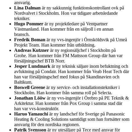
ansvarig.
Lina Dalman
är ny sakkunnig funktionskontrollant ovk på
Nordvalvet i Stockholm. Hon var tidigare arbetsledande
tekniker.
Hugo Pommer
är ny projektledare på Ventpartner
Västmanland. Han kommer från en säljroll i en annan
bransch.
Fredrik Boman
är ny vvs-ingenjör i Örnsköldsvik på Umeå
Projekt Team. Han kommer från utbildning.
Andreas Kutzner
är ny regionsäljchef i Stockholm på
Grohe. Han kommer från FM Mattsson Group där han var
försäljningschef BTB Norr.
Jesper Lundmark
är ny teknisk säljare inom befuktning och
avfuktning på Condair. Han kommer från Veab Heat Tech där
han var försäljningschef med fokus på Skandinavien och
Baltikum.
Boswell Greene
är ny service- och installationstekniker i
Stockholm. Han kommer från samma roll på Selecta.
Jonathan Lööw
är ny vvs-ingenjör i Örebro på PE Teknik &
Arkitektur. Han kommer från Pox Group i samma stad där
han var vvs-konstruktör.
Haruo Yamauchi
är ny landschef för Sverige på Panasonic
Heating & Cooling Solutions samtidigt som han fortsätter som
ansvarig för den nordiska regionen.
Patrik Svensson
är ny utesäljare på Tece med ansvar för