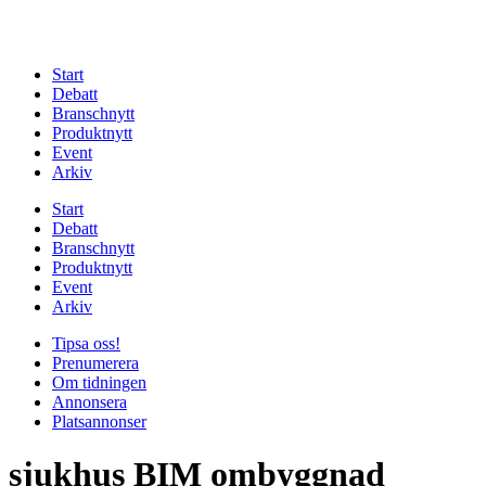
Start
Debatt
Branschnytt
Produktnytt
Event
Arkiv
Start
Debatt
Branschnytt
Produktnytt
Event
Arkiv
Tipsa oss!
Prenumerera
Om tidningen
Annonsera
Platsannonser
sjukhus BIM ombyggnad