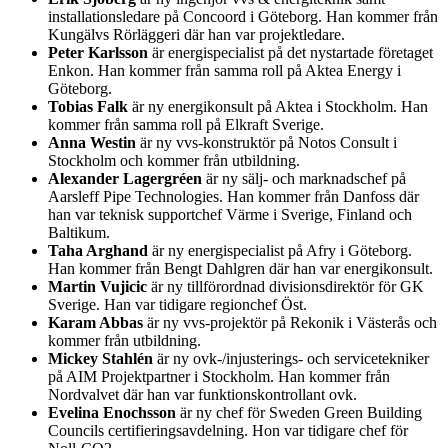
installationsledare på Concoord i Göteborg. Han kommer från
Kungälvs Rörläggeri där han var projektledare.
Peter Karlsson
är energispecialist på det nystartade företaget
Enkon. Han kommer från samma roll på Aktea Energy i
Göteborg.
Tobias Falk
är ny energikonsult på Aktea i Stockholm. Han
kommer från samma roll på Elkraft Sverige.
Anna Westin
är ny vvs-konstruktör på Notos Consult i
Stockholm och kommer från utbildning.
Alexander Lagergréen
är ny sälj- och marknadschef på
Aarsleff Pipe Technologies. Han kommer från Danfoss där
han var teknisk supportchef Värme i Sverige, Finland och
Baltikum.
Taha Arghand
är ny energispecialist på Afry i Göteborg.
Han kommer från Bengt Dahlgren där han var energikonsult.
Martin Vujicic
är ny tillförordnad divisionsdirektör för GK
Sverige. Han var tidigare regionchef Öst.
Karam Abbas
är ny vvs-projektör på Rekonik i Västerås och
kommer från utbildning.
Mickey Stahlén
är ny ovk-/injusterings- och servicetekniker
på AIM Projektpartner i Stockholm. Han kommer från
Nordvalvet där han var funktionskontrollant ovk.
Evelina Enochsson
är ny chef för Sweden Green Building
Councils certifieringsavdelning. Hon var tidigare chef för