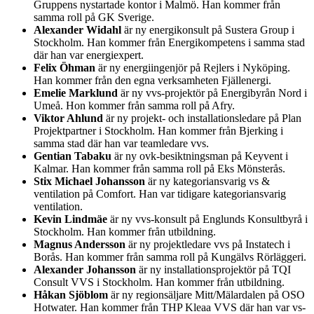
Gruppens nystartade kontor i Malmö. Han kommer från
samma roll på GK Sverige.
Alexander Widahl
är ny energikonsult på Sustera Group i
Stockholm. Han kommer från Energikompetens i samma stad
där han var energiexpert.
Felix Öhman
är ny energiingenjör på Rejlers i Nyköping.
Han kommer från den egna verksamheten Fjällenergi.
Emelie Marklund
är ny vvs-projektör på Energibyrån Nord i
Umeå. Hon kommer från samma roll på Afry.
Viktor Ahlund
är ny projekt- och installationsledare på Plan
Projektpartner i Stockholm. Han kommer från Bjerking i
samma stad där han var teamledare vvs.
Gentian Tabaku
är ny ovk-besiktningsman på Keyvent i
Kalmar. Han kommer från samma roll på Eks Mönsterås.
Stix Michael Johansson
är ny kategoriansvarig vs &
ventilation på Comfort. Han var tidigare kategoriansvarig
ventilation.
Kevin Lindmäe
är ny vvs-konsult på Englunds Konsultbyrå i
Stockholm. Han kommer från utbildning.
Magnus Andersson
är ny projektledare vvs på Instatech i
Borås. Han kommer från samma roll på Kungälvs Rörläggeri.
Alexander Johansson
är ny installationsprojektör på TQI
Consult VVS i Stockholm. Han kommer från utbildning.
Håkan Sjöblom
är ny regionsäljare Mitt/Mälardalen på OSO
Hotwater. Han kommer från THP Kleaa VVS där han var vs-