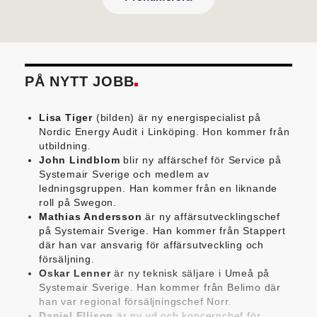
PÅ NYTT JOBB
Lisa Tiger
(bilden) är ny energispecialist på
Nordic Energy Audit i Linköping. Hon kommer från
utbildning.
John Lindblom
blir ny affärschef för Service på
Systemair Sverige och medlem av
ledningsgruppen. Han kommer från en liknande
roll på Swegon.
Mathias Andersson
är ny affärsutvecklingschef
på Systemair Sverige. Han kommer från Stappert
där han var ansvarig för affärsutveckling och
försäljning.
Oskar Lenner
är ny teknisk säljare i Umeå på
Systemair Sverige. Han kommer från Belimo där
han var regional försäljningschef Norr.
Daniel Ellison
är ny vd och koncernchef för