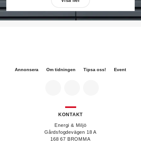
Visa fler
Désirée Moberg
(bilden) är ny chef för Breeam
på Sweden Green Building Council. Hon kommer
från Green Level där hon var
hållbarhetsspecialist.
Fredrik Wallner
blir den 1 januari 2026 ny vd för
Sweco Sverige. Han är i dag divisionschef för
koncernens svenska transport- och
infrastrukturverksamhet och efterträder Ann-
Louise Lökholm Klasson som lämnar Sweco på
egen begäran.
Annonsera
Om tidningen
Tipsa oss!
Event
Eva Karlsson
blir den 1 februari 2026
tillförordnad vd för Swegon Group när nuvarande
vd Andreas Örje Wellstam blir investeringsdirektör
på Investment AB Latour. Hon är i dag vice
president för Swegons affärsområde Air Handling.
Jörgen Lapuhs
är ny ansvarig för
affärsutveckling av produktområdena
KONTAKT
luftdistribution och brandsäkerhetsprodukter på
Systemair Sverige. Han var tidigare regionchef i
Energi & Miljö
Stockholm på samma bolag.
Gårdsfogdevägen 18 A
Anton Lockner
är ny senior konsult vvs på Bengt
168 67 BROMMA