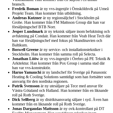
bransch.
Fredrik Boman
är ny vvs-ingenjör i Örnsköldsvik på Umeå
Projekt Team. Han kommer från utbildning.
Andreas Kutzner
är ny regionsäljchef i Stockholm på
Grohe. Han kommer från FM Mattsson Group där han var
försäljningschef BTB Norr.
Jesper Lundmark
är ny teknisk säljare inom befuktning och
avfuktning på Condair. Han kommer från Veab Heat Tech där
han var försäljningschef med fokus på Skandinavien och
Baltikum.
Boswell Greene
är ny service- och installationstekniker i
Stockholm. Han kommer från samma roll på Selecta.
Jonathan Lööw
är ny vvs-ingenjör i Örebro på PE Teknik &
Arkitektur. Han kommer från Pox Group i samma stad där
han var vvs-konstruktör.
Haruo Yamauchi
är ny landschef för Sverige på Panasonic
Heating & Cooling Solutions samtidigt som han fortsätter som
ansvarig för den nordiska regionen.
Patrik Svensson
är ny utesäljare på Tece med ansvar för
Västra Götaland och Halland. Han kommer från en liknande
roll på Roth Sverige.
Dick Sellberg
är ny distriktsansvarig säljare i syd. Även han
kommer från en liknande roll på Roth Sverige.
Jonas Dargaudas Mattsson
är ny ovk-kontrollant på DT