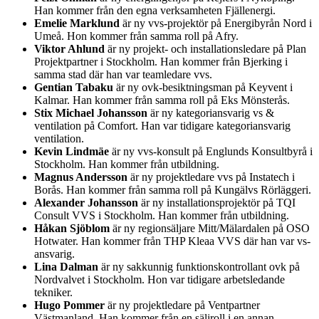
Han kommer från den egna verksamheten Fjällenergi.
Emelie Marklund
är ny vvs-projektör på Energibyrån Nord i
Umeå. Hon kommer från samma roll på Afry.
Viktor Ahlund
är ny projekt- och installationsledare på Plan
Projektpartner i Stockholm. Han kommer från Bjerking i
samma stad där han var teamledare vvs.
Gentian Tabaku
är ny ovk-besiktningsman på Keyvent i
Kalmar. Han kommer från samma roll på Eks Mönsterås.
Stix Michael Johansson
är ny kategoriansvarig vs &
ventilation på Comfort. Han var tidigare kategoriansvarig
ventilation.
Kevin Lindmäe
är ny vvs-konsult på Englunds Konsultbyrå i
Stockholm. Han kommer från utbildning.
Magnus Andersson
är ny projektledare vvs på Instatech i
Borås. Han kommer från samma roll på Kungälvs Rörläggeri.
Alexander Johansson
är ny installationsprojektör på TQI
Consult VVS i Stockholm. Han kommer från utbildning.
Håkan Sjöblom
är ny regionsäljare Mitt/Mälardalen på OSO
Hotwater. Han kommer från THP Kleaa VVS där han var vs-
ansvarig.
Lina Dalman
är ny sakkunnig funktionskontrollant ovk på
Nordvalvet i Stockholm. Hon var tidigare arbetsledande
tekniker.
Hugo Pommer
är ny projektledare på Ventpartner
Västmanland. Han kommer från en säljroll i en annan