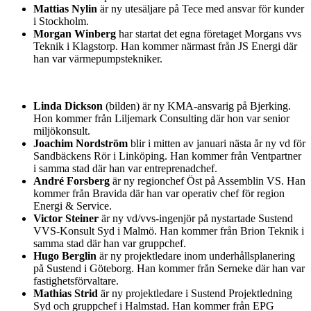
Mattias Nylin
är ny utesäljare på Tece med ansvar för kunder
i Stockholm.
Morgan Winberg
har startat det egna företaget Morgans vvs
Teknik i Klagstorp. Han kommer närmast från JS Energi där
han var värmepumpstekniker.
Linda Dickson
(bilden) är ny KMA-ansvarig på Bjerking.
Hon kommer från Liljemark Consulting där hon var senior
miljökonsult.
Joachim Nordström
blir i mitten av januari nästa år ny vd för
Sandbäckens Rör i Linköping. Han kommer från Ventpartner
i samma stad där han var entreprenadchef.
André Forsberg
är ny regionchef Öst på Assemblin VS. Han
kommer från Bravida där han var operativ chef för region
Energi & Service.
Victor Steiner
är ny vd/vvs-ingenjör på nystartade Sustend
VVS-Konsult Syd i Malmö. Han kommer från Brion Teknik i
samma stad där han var gruppchef.
Hugo Berglin
är ny projektledare inom underhållsplanering
på Sustend i Göteborg. Han kommer från Serneke där han var
fastighetsförvaltare.
Mathias Strid
är ny projektledare i Sustend Projektledning
Syd och gruppchef i Halmstad. Han kommer från EPG