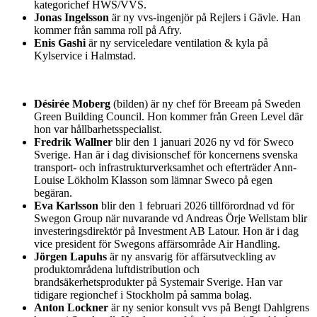
kategorichef HWS/VVS.
Jonas Ingelsson
är ny vvs-ingenjör på Rejlers i Gävle. Han
kommer från samma roll på Afry.
Enis Gashi
är ny serviceledare ventilation & kyla på
Kylservice i Halmstad.
Désirée Moberg
(bilden) är ny chef för Breeam på Sweden
Green Building Council. Hon kommer från Green Level där
hon var hållbarhetsspecialist.
Fredrik Wallner
blir den 1 januari 2026 ny vd för Sweco
Sverige. Han är i dag divisionschef för koncernens svenska
transport- och infrastrukturverksamhet och efterträder Ann-
Louise Lökholm Klasson som lämnar Sweco på egen
begäran.
Eva Karlsson
blir den 1 februari 2026 tillförordnad vd för
Swegon Group när nuvarande vd Andreas Örje Wellstam blir
investeringsdirektör på Investment AB Latour. Hon är i dag
vice president för Swegons affärsområde Air Handling.
Jörgen Lapuhs
är ny ansvarig för affärsutveckling av
produktområdena luftdistribution och
brandsäkerhetsprodukter på Systemair Sverige. Han var
tidigare regionchef i Stockholm på samma bolag.
Anton Lockner
är ny senior konsult vvs på Bengt Dahlgrens