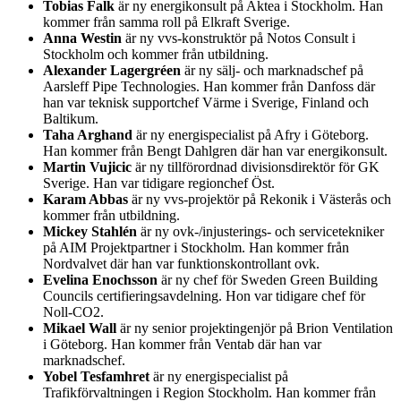
Tobias Falk
är ny energikonsult på Aktea i Stockholm. Han
kommer från samma roll på Elkraft Sverige.
Anna Westin
är ny vvs-konstruktör på Notos Consult i
Stockholm och kommer från utbildning.
Alexander Lagergréen
är ny sälj- och marknadschef på
Aarsleff Pipe Technologies. Han kommer från Danfoss där
han var teknisk supportchef Värme i Sverige, Finland och
Baltikum.
Taha Arghand
är ny energispecialist på Afry i Göteborg.
Han kommer från Bengt Dahlgren där han var energikonsult.
Martin Vujicic
är ny tillförordnad divisionsdirektör för GK
Sverige. Han var tidigare regionchef Öst.
Karam Abbas
är ny vvs-projektör på Rekonik i Västerås och
kommer från utbildning.
Mickey Stahlén
är ny ovk-/injusterings- och servicetekniker
på AIM Projektpartner i Stockholm. Han kommer från
Nordvalvet där han var funktionskontrollant ovk.
Evelina Enochsson
är ny chef för Sweden Green Building
Councils certifieringsavdelning. Hon var tidigare chef för
Noll-CO2.
Mikael Wall
är ny senior projektingenjör på Brion Ventilation
i Göteborg. Han kommer från Ventab där han var
marknadschef.
Yobel Tesfamhret
är ny energispecialist på
Trafikförvaltningen i Region Stockholm. Han kommer från