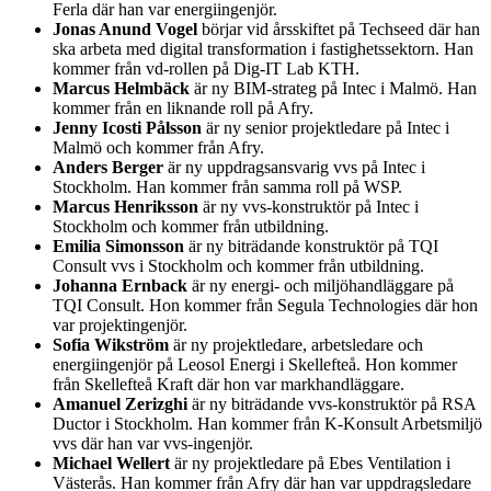
Ferla där han var energiingenjör.
Jonas Anund Vogel
börjar vid årsskiftet på Techseed där han
ska arbeta med digital transformation i fastighetssektorn. Han
kommer från vd-rollen på Dig-IT Lab KTH.
Marcus Helmbäck
är ny BIM-strateg på Intec i Malmö. Han
kommer från en liknande roll på Afry.
Jenny Icosti Pålsson
är ny senior projektledare på Intec i
Malmö och kommer från Afry.
Anders Berger
är ny uppdragsansvarig vvs på Intec i
Stockholm. Han kommer från samma roll på WSP.
Marcus Henriksson
är ny vvs-konstruktör på Intec i
Stockholm och kommer från utbildning.
Emilia Simonsson
är ny biträdande konstruktör på TQI
Consult vvs i Stockholm och kommer från utbildning.
Johanna Ernback
är ny energi- och miljöhandläggare på
TQI Consult. Hon kommer från Segula Technologies där hon
var projektingenjör.
Sofia Wikström
är ny projektledare, arbetsledare och
energiingenjör på Leosol Energi i Skellefteå. Hon kommer
från Skellefteå Kraft där hon var markhandläggare.
Amanuel Zerizghi
är ny biträdande vvs-konstruktör på RSA
Ductor i Stockholm. Han kommer från K-Konsult Arbetsmiljö
vvs där han var vvs-ingenjör.
Michael Wellert
är ny projektledare på Ebes Ventilation i
Västerås. Han kommer från Afry där han var uppdragsledare