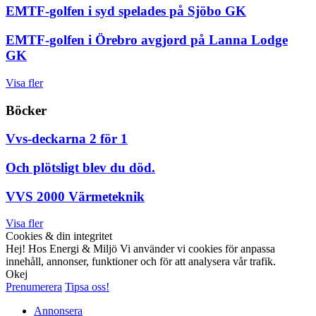
EMTF-golfen i syd spelades på Sjöbo GK
EMTF-golfen i Örebro avgjord på Lanna Lodge
GK
Visa fler
Böcker
Vvs-deckarna 2 för 1
Och plötsligt blev du död.
VVS 2000 Värmeteknik
Visa fler
Cookies & din integritet
Hej! Hos Energi & Miljö Vi använder vi cookies för anpassa
innehåll, annonser, funktioner och för att analysera vår trafik.
Okej
Prenumerera
Tipsa oss!
Annonsera