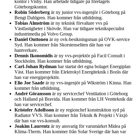
kontor i Visby. Han arbetade tidigare på företagets
Göteborgskontor.
Robin Söderberg
är ny junior vvs-ingenjör i Göteborg på
Bengt Dahlgren. Han kommer från utbildning.
Tobias Almström
är ny teknisk förvaltare vvs på
Västfastigheter i Skövde. Han var tidigare teknikspecialist
industrimedia på Volvo Group.
Daniel Onttonen
är ny ovk-besikningsman på OVK-service
Syd. Han kommer från Skorstenseliten där han var
hantverkare.
Dennis Ikonomidis
är ny vvs-projektör på Facil Consult i
Stockholm. Han kommer från utbildning.
Carl-Johan Rydman
har startat det egna bolaget Energiplan
Väst. Han kommer från Elektrokyl Energiteknik i Borås där
han var energiprojektör.
Elio Joe Saade
är ny vvs-ingenjör på Wikström i Kinna. Han
kommer från utbildning.
André Göransson
är ny servicechef Ventilation i Göteborg
och Halland på Bravida. Han kommer från LH Ventteknik där
han var servicechef.
Kristofer Adolfsson
är ny regionchef konstruktion syd på
Radiator VVS. Han kommer från Teknik & Projekt i Växjö
där han var vvs-konsult.
Joakim Laurentz
är ny ansvarig för varumärket Midea på
Klima-Therm. Han kommer från Solar Sverige där han var