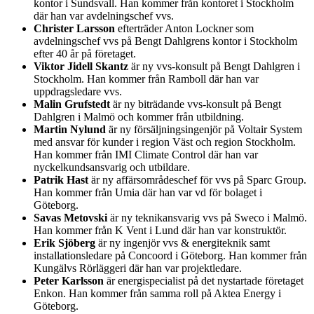
kontor i Sundsvall. Han kommer från kontoret i Stockholm
där han var avdelningschef vvs.
Christer Larsson
efterträder Anton Lockner som
avdelningschef vvs på Bengt Dahlgrens kontor i Stockholm
efter 40 år på företaget.
Viktor Jidell Skantz
är ny vvs-konsult på Bengt Dahlgren i
Stockholm. Han kommer från Ramboll där han var
uppdragsledare vvs.
Malin Grufstedt
är ny biträdande vvs-konsult på Bengt
Dahlgren i Malmö och kommer från utbildning.
Martin Nylund
är ny försäljningsingenjör på Voltair System
med ansvar för kunder i region Väst och region Stockholm.
Han kommer från IMI Climate Control där han var
nyckelkundsansvarig och utbildare.
Patrik Hast
är ny affärsområdeschef för vvs på Sparc Group.
Han kommer från Umia där han var vd för bolaget i
Göteborg.
Savas Metovski
är ny teknikansvarig vvs på Sweco i Malmö.
Han kommer från K Vent i Lund där han var konstruktör.
Erik Sjöberg
är ny ingenjör vvs & energiteknik samt
installationsledare på Concoord i Göteborg. Han kommer från
Kungälvs Rörläggeri där han var projektledare.
Peter Karlsson
är energispecialist på det nystartade företaget
Enkon. Han kommer från samma roll på Aktea Energy i
Göteborg.