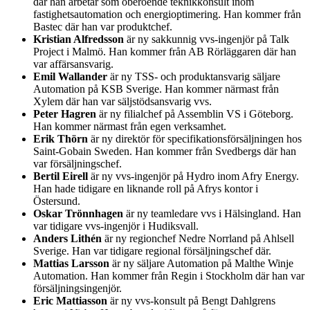
där han arbetar som oberoende teknikkonsult inom
fastighetsautomation och energioptimering. Han kommer från
Bastec där han var produktchef.
Kristian Alfredsson
är ny sakkunnig vvs-ingenjör på Talk
Project i Malmö. Han kommer från AB Rörläggaren där han
var affärsansvarig.
Emil Wallander
är ny TSS- och produktansvarig säljare
Automation på KSB Sverige. Han kommer närmast från
Xylem där han var säljstödsansvarig vvs.
Peter Hagren
är ny filialchef på Assemblin VS i Göteborg.
Han kommer närmast från egen verksamhet.
Erik Thörn
är ny direktör för specifikationsförsäljningen hos
Saint-Gobain Sweden. Han kommer från Svedbergs där han
var försäljningschef.
Bertil Eirell
är ny vvs-ingenjör på Hydro inom Afry Energy.
Han hade tidigare en liknande roll på Afrys kontor i
Östersund.
Oskar Trönnhagen
är ny teamledare vvs i Hälsingland. Han
var tidigare vvs-ingenjör i Hudiksvall.
Anders Lithén
är ny regionchef Nedre Norrland på Ahlsell
Sverige. Han var tidigare regional försäljningschef där.
Mattias Larsson
är ny säljare Automation på Malthe Winje
Automation. Han kommer från Regin i Stockholm där han var
försäljningsingenjör.
Eric Mattiasson
är ny vvs-konsult på Bengt Dahlgrens