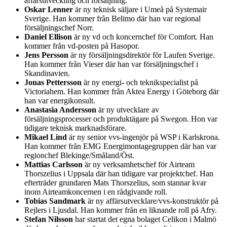
affärsutveckling och försäljning.
Oskar Lenner
är ny teknisk säljare i Umeå på Systemair
Sverige. Han kommer från Belimo där han var regional
försäljningschef Norr.
Daniel Ellison
är ny vd och koncernchef för Comfort. Han
kommer från vd-posten på Hasopor.
Jens Persson
är ny försäljningsdirektör för Laufen Sverige.
Han kommer från Vieser där han var försäljningschef i
Skandinavien.
Jonas Pettersson
är ny energi- och teknikspecialist på
Victoriahem. Han kommer från Aktea Energy i Göteborg där
han var energikonsult.
Anastasia Andersson
är ny utvecklare av
försäljningsprocesser och produktägare på Swegon. Hon var
tidigare teknisk marknadsförare.
Mikael Lind
är ny senior vvs-ingenjör på WSP i Karlskrona.
Han kommer från EMG Energimontagegruppen där han var
regionchef Blekinge/Småland/Öst.
Mattias Carlsson
är ny verksamhetschef för Airteam
Thorszelius i Uppsala där han tidigare var projektchef. Han
efterträder grundaren Mats Thorszelius, som stannar kvar
inom Airteamkoncernen i en rådgivande roll.
Tobias Sandmark
är ny affärsutvecklare/vvs-konstruktör på
Rejlers i Ljusdal. Han kommer från en liknande roll på Afry.
Stefan Nilsson
har startat det egna bolaget Celikon i Malmö