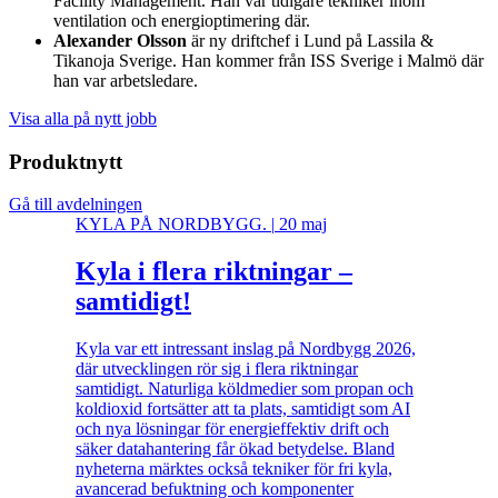
Facility Management. Han var tidigare tekniker inom
ventilation och energioptimering där.
Alexander Olsson
är ny driftchef i Lund på Lassila &
Tikanoja Sverige. Han kommer från ISS Sverige i Malmö där
han var arbetsledare.
Visa alla på nytt jobb
Produktnytt
Gå till avdelningen
KYLA PÅ NORDBYGG.
|
20 maj
Kyla i flera riktningar –
samtidigt!
Kyla var ett intressant inslag på Nordbygg 2026,
där utvecklingen rör sig i flera riktningar
samtidigt. Naturliga köldmedier som propan och
koldioxid fortsätter att ta plats, samtidigt som AI
och nya lösningar för energieffektiv drift och
säker datahantering får ökad betydelse. Bland
nyheterna märktes också tekniker för fri kyla,
avancerad befuktning och komponenter