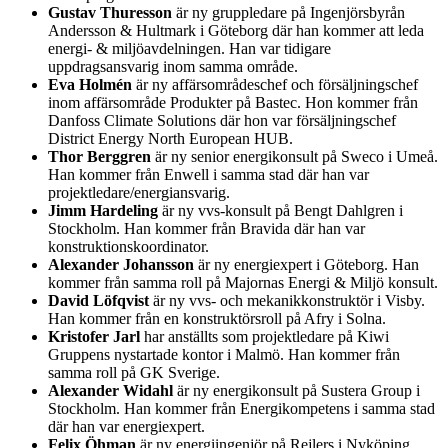
Gustav Thuresson
är ny gruppledare på Ingenjörsbyrån
Andersson & Hultmark i Göteborg där han kommer att leda
energi- & miljöavdelningen. Han var tidigare
uppdragsansvarig inom samma område.
Eva Holmén
är ny affärsområdeschef och försäljningschef
inom affärsområde Produkter på Bastec. Hon kommer från
Danfoss Climate Solutions där hon var försäljningschef
District Energy North European HUB.
Thor Berggren
är ny senior energikonsult på Sweco i Umeå.
Han kommer från Enwell i samma stad där han var
projektledare/energiansvarig.
Jimm Hardeling
är ny vvs-konsult på Bengt Dahlgren i
Stockholm. Han kommer från Bravida där han var
konstruktionskoordinator.
Alexander Johansson
är ny energiexpert i Göteborg. Han
kommer från samma roll på Majornas Energi & Miljö konsult.
David Löfqvist
är ny vvs- och mekanikkonstruktör i Visby.
Han kommer från en konstruktörsroll på Afry i Solna.
Kristofer Jarl
har anställts som projektledare på Kiwi
Gruppens nystartade kontor i Malmö. Han kommer från
samma roll på GK Sverige.
Alexander Widahl
är ny energikonsult på Sustera Group i
Stockholm. Han kommer från Energikompetens i samma stad
där han var energiexpert.
Felix Öhman
är ny energiingenjör på Rejlers i Nyköping.