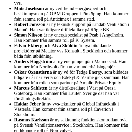
vvs.
Mats Josefsson
är ny certifierad energiexpert och
besiktningsman på OBM Gruppen i Jönköping. Han kommer
från samma roll på Anticimex i samma stad.
Robert Jönsson
är ny teknisk support på Lindab Ventilation i
Malmö. Han var tidigare drifttekniker på Rögle BK.
Simon Nilsson
är ny energispecialist på Peab i Ängelholm.
Han kommer från samma roll på K-System.
Edvin Ekberg
och
Alva Sköldin
är nya biträdande
projektörer på Metator vvs Konsult i Stockholm och kommer
båda från utbildning.
Anders Häggström
är ny energiingenjör i Malmö stad. Han
kommer från Northvolt där han var underhållsingenjör.
Oskar Oxenstierna
är ny vd för Tedge Energy, som bildades
tidigare i år när Ferla och Edekyl & Värme gick samman. Han
kommer från rollen som partner på Amplio Private Equity.
Marcus Sahlsten
är ny distriktssäljare i Väst på Oras i
Göteborg. Han kommer från Laufen Sverige där han var
försäljningsdirektör.
Haidar Jeber
är ny vvs-tekniker på Global Infrateknik i
Västerås. Han kommer från samma roll på Caverion i
Stockholm.
Rasmus Karlsson
är ny sakkunnig funktionskontrollant ovk
på Svensk Ventilationsservice i Stockholm. Han kommer från
en liknande roll på Nordvalvet.