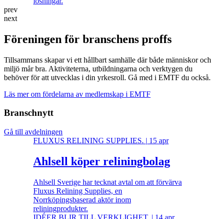
lösningar.
prev
next
Föreningen för branschens proffs
Tillsammans skapar vi ett hållbart samhälle där både människor och
miljö mår bra. Aktiviteterna, utbildningarna och verktygen du
behöver för att utvecklas i din yrkesroll. Gå med i EMTF du också.
Läs mer om fördelarna av medlemskap i EMTF
Branschnytt
Gå till avdelningen
FLUXUS RELINING SUPPLIES.
|
15 apr
Ahlsell köper reliningbolag
Ahlsell Sverige har tecknat avtal om att förvärva
Fluxus Relining Supplies, en
Norrköpingsbaserad aktör inom
reliningprodukter.
IDÉER BLIR TILL VERKLIGHET.
|
14 apr