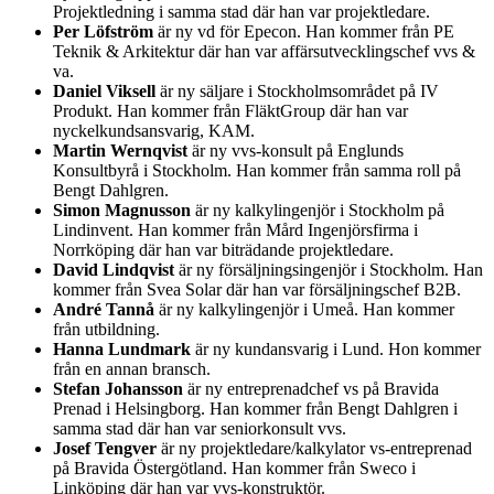
Projektledning i samma stad där han var projektledare.
Per Löfström
är ny vd för Epecon. Han kommer från PE
Teknik & Arkitektur där han var affärsutvecklingschef vvs &
va.
Daniel Viksell
är ny säljare i Stockholmsområdet på IV
Produkt. Han kommer från FläktGroup där han var
nyckelkundsansvarig, KAM.
Martin Wernqvist
är ny vvs-konsult på Englunds
Konsultbyrå i Stockholm. Han kommer från samma roll på
Bengt Dahlgren.
Simon Magnusson
är ny kalkylingenjör i Stockholm på
Lindinvent. Han kommer från Mård Ingenjörsfirma i
Norrköping där han var biträdande projektledare.
David Lindqvist
är ny försäljningsingenjör i Stockholm. Han
kommer från Svea Solar där han var försäljningschef B2B.
André Tannå
är ny kalkylingenjör i Umeå. Han kommer
från utbildning.
Hanna Lundmark
är ny kundansvarig i Lund. Hon kommer
från en annan bransch.
Stefan Johansson
är ny entreprenadchef vs på Bravida
Prenad i Helsingborg. Han kommer från Bengt Dahlgren i
samma stad där han var seniorkonsult vvs.
Josef Tengver
är ny projektledare/kalkylator vs-entreprenad
på Bravida Östergötland. Han kommer från Sweco i
Linköping där han var vvs-konstruktör.