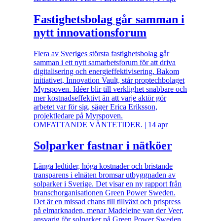
Fastighetsbolag går samman i
nytt innovationsforum
Flera av Sveriges största fastighetsbolag går
samman i ett nytt samarbetsforum för att driva
digitalisering och energieffektivisering. Bakom
initiativet, Innovation Vault, står proptechbolaget
Myrspoven. Idéer blir till verklighet snabbare och
mer kostnadseffektivt än att varje aktör gör
arbetet var för sig, säger Erica Eriksson,
projektledare på Myrspoven.
OMFATTANDE VÄNTETIDER.
|
14 apr
Solparker fastnar i nätköer
Långa ledtider, höga kostnader och bristande
transparens i elnäten bromsar utbyggnaden av
solparker i Sverige. Det visar en ny rapport från
branschorganisationen Green Power Sweden.
Det är en missad chans till tillväxt och prispress
på elmarknaden, menar Madeleine van der Veer,
ansvarig för solparker på Green Power Sweden.