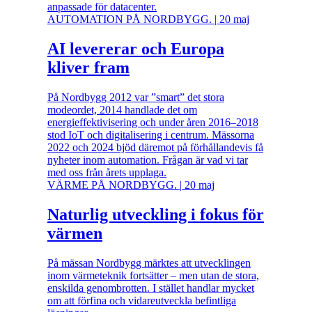
anpassade för datacenter.
AUTOMATION PÅ NORDBYGG.
|
20 maj
AI levererar och Europa
kliver fram
På Nordbygg 2012 var ”smart” det stora
modeordet, 2014 handlade det om
energieffektivisering och under åren 2016–2018
stod IoT och digitalisering i centrum. Mässorna
2022 och 2024 bjöd däremot på förhållandevis få
nyheter inom automation. Frågan är vad vi tar
med oss från årets upplaga.
VÄRME PÅ NORDBYGG.
|
20 maj
Naturlig utveckling i fokus för
värmen
På mässan Nordbygg märktes att utvecklingen
inom värmeteknik fortsätter – men utan de stora,
enskilda genombrotten. I stället handlar mycket
om att förfina och vidareutveckla befintliga