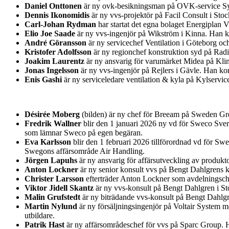
Daniel Onttonen
är ny ovk-besikningsman på OVK-service Syd
Dennis Ikonomidis
är ny vvs-projektör på Facil Consult i St
Carl-Johan Rydman
har startat det egna bolaget Energiplan 
Elio Joe Saade
är ny vvs-ingenjör på Wikström i Kinna. Han k
André Göransson
är ny servicechef Ventilation i Göteborg o
Kristofer Adolfsson
är ny regionchef konstruktion syd på Rad
Joakim Laurentz
är ny ansvarig för varumärket Midea på Kl
Jonas Ingelsson
är ny vvs-ingenjör på Rejlers i Gävle. Han k
Enis Gashi
är ny serviceledare ventilation & kyla på Kylservic
Désirée Moberg
(bilden) är ny chef för Breeam på Sweden Gre
Fredrik Wallner
blir den 1 januari 2026 ny vd för Sweco Sver
som lämnar Sweco på egen begäran.
Eva Karlsson
blir den 1 februari 2026 tillförordnad vd för Sw
Swegons affärsområde Air Handling.
Jörgen Lapuhs
är ny ansvarig för affärsutveckling av produk
Anton Lockner
är ny senior konsult vvs på Bengt Dahlgrens k
Christer Larsson
efterträder Anton Lockner som avdelningsche
Viktor Jidell Skantz
är ny vvs-konsult på Bengt Dahlgren i S
Malin Grufstedt
är ny biträdande vvs-konsult på Bengt Dahlg
Martin Nylund
är ny försäljningsingenjör på Voltair System 
utbildare.
Patrik Hast
är ny affärsområdeschef för vvs på Sparc Group. 