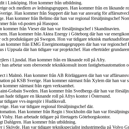
udit i Linköping. Hon kommer från utbildning.
Sverige och medlem av ledningsgruppen. Han kommer från en liknande r
verige. Han kommer från Stappert där han var ansvarig för affärsutveck
ige. Han kommer från Belimo där han var regional försäljningschef Norr
mer från vd-posten på Hasopor.
an kommer från Vieser där han var försäljningschef i Skandinavien.
iahem. Han kommer från Aktea Energy i Göteborg där han var energikon
er och produktägare på Swegon. Hon var tidigare teknisk marknadsförar
 Han kommer från EMG Energimontagegruppen där han var regionchef 
s i Uppsala där han tidigare var projektchef. Han efterträder grundar
jlers i Ljusdal. Han kommer från en liknande roll på Afry.
är han arbetar som oberoende teknikkonsult inom fastighetsautomation 
ject i Malmö. Han kommer från AB Rörläggaren där han var affärsansva
mation på KSB Sverige. Han kommer närmast från Xylem där han var sä
an kommer närmast från egen verksamhet.
s Saint-Gobain Sweden. Han kommer från Svedbergs där han var försäljn
 hade tidigare en liknande roll på Afrys kontor i Östersund.
r tidigare vvs-ingenjör i Hudiksvall.
ige. Han var tidigare regional försäljningschef där.
tomation. Han kommer från Regin i Stockholm där han var försäljnings
 Visby. Han arbetade tidigare på företagets Göteborgskontor.
ngt Dahlgren. Han kommer från utbildning.
er i Skövde. Han var tidigare teknikspecialist industrimedia på Volvo G