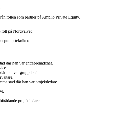
.
ån rollen som partner på Amplio Private Equity.
 roll på Nordvalvet.
ärmepumpstekniker.
tad där han var entreprenadchef.
vice.
där han var gruppchef.
valtare.
ma stad där han var projektledare.
AM.
iträdande projektledare.