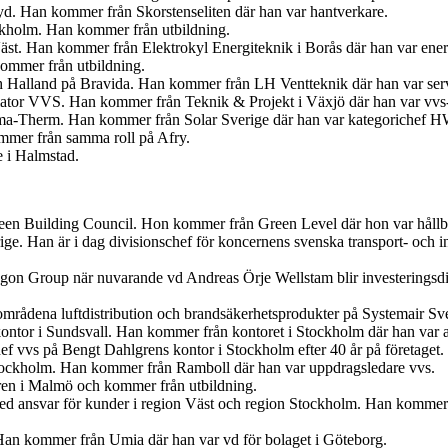
. Han kommer från Skorstenseliten där han var hantverkare.
ockholm. Han kommer från utbildning.
Väst. Han kommer från Elektrokyl Energiteknik i Borås där han var ener
ommer från utbildning.
ch Halland på Bravida. Han kommer från LH Ventteknik där han var ser
iator VVS. Han kommer från Teknik & Projekt i Växjö där han var vvs-
ima-Therm. Han kommer från Solar Sverige där han var kategorichef
ommer från samma roll på Afry.
e i Halmstad.
en Building Council. Hon kommer från Green Level där hon var hållbar
ige. Han är i dag divisionschef för koncernens svenska transport- och
egon Group när nuvarande vd Andreas Örje Wellstam blir investeringsdi
tområdena luftdistribution och brandsäkerhetsprodukter på Systemair Sv
ontor i Sundsvall. Han kommer från kontoret i Stockholm där han var 
f vvs på Bengt Dahlgrens kontor i Stockholm efter 40 år på företaget.
tockholm. Han kommer från Ramboll där han var uppdragsledare vvs.
ren i Malmö och kommer från utbildning.
med ansvar för kunder i region Väst och region Stockholm. Han kommer
Han kommer från Umia där han var vd för bolaget i Göteborg.