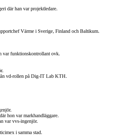
ri där han var projektledare.
upportchef Värme i Sverige, Finland och Baltikum.
 var funktionskontrollant ovk.
r.
 från vd-rollen på Dig-IT Lab KTH.
enjör.
t där hon var markhandläggare.
n var vvs-ingenjör.
ticimex i samma stad.