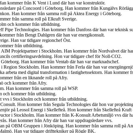
an kommer från K Vent i Lund där han var konstruktör.
tionsledare på Concoord i Göteborg. Han kommer från Kungälvs Rörlägge
t Enkon. Han kommer från samma roll på Aktea Energy i Göteborg.
mmer från samma roll på Elkraft Sverige.
olm och kommer från utbildning.
eff Pipe Technologies. Han kommer från Danfoss där han var teknisk s
n kommer från Bengt Dahlgren där han var energikonsult.
erige. Han var tidigare regionchef Öst.
kommer från utbildning.
på AIM Projektpartner i Stockholm. Han kommer från Nordvalvet där han
cils certifieringsavdelning. Hon var tidigare chef för Noll-CO2.
n i Göteborg. Han kommer från Ventab där han var marknadschef.
en i Region Stockholm. Han kommer från Ferla där han var energiingenjö
 ska arbeta med digital transformation i fastighetssektorn. Han kommer
mmer från en liknande roll på Afry.
lmö och kommer från Afry.
olm. Han kommer från samma roll på WSP.
lm och kommer från utbildning.
t vvs i Stockholm och kommer från utbildning.
 Consult. Hon kommer från Segula Technologies där hon var projekting
ngenjör på Leosol Energi i Skellefteå. Hon kommer från Skellefteå Kraf
uctor i Stockholm. Han kommer från K-Konsult Arbetsmiljö vvs där ha
terås. Han kommer från Afry där han var uppdragsledare vvs.
gsman på OBM Gruppen i Jönköping. Han kommer från samma roll på An
 Malmö. Han var tidigare drifttekniker på Rögle BK.