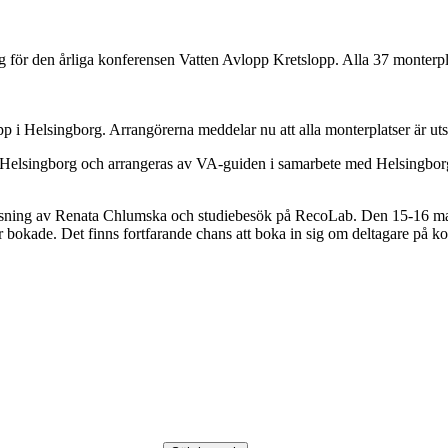
 för den årliga konferensen Vatten Avlopp Kretslopp. Alla 37 monterpla
 i Helsingborg. Arrangörerna meddelar nu att alla monterplatser är ut
 Helsingborg och arrangeras av VA-guiden i samarbete med Helsingbor
sning av Renata Chlumska och studiebesök på RecoLab. Den 15-16 mars 
r bokade. Det finns fortfarande chans att boka in sig om deltagare på k