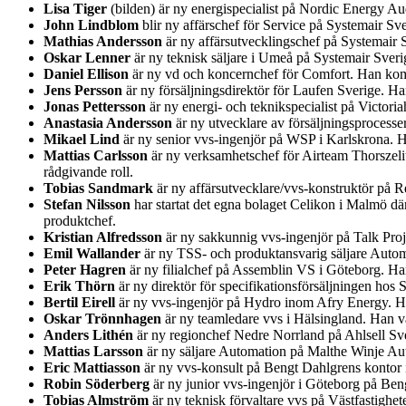
Lisa Tiger
(bilden) är ny energispecialist på Nordic Energy A
John Lindblom
blir ny affärschef för Service på Systemair 
Mathias Andersson
är ny affärsutvecklingschef på Systemair S
Oskar Lenner
är ny teknisk säljare i Umeå på Systemair Sver
Daniel Ellison
är ny vd och koncernchef för Comfort. Han kom
Jens Persson
är ny försäljningsdirektör för Laufen Sverige. H
Jonas Pettersson
är ny energi- och teknikspecialist på Victor
Anastasia Andersson
är ny utvecklare av försäljningsprocess
Mikael Lind
är ny senior vvs-ingenjör på WSP i Karlskrona.
Mattias Carlsson
är ny verksamhetschef för Airteam Thorszeliu
rådgivande roll.
Tobias Sandmark
är ny affärsutvecklare/vvs-konstruktör på Re
Stefan Nilsson
har startat det egna bolaget Celikon i Malmö d
produktchef.
Kristian Alfredsson
är ny sakkunnig vvs-ingenjör på Talk Pro
Emil Wallander
är ny TSS- och produktansvarig säljare Auto
Peter Hagren
är ny filialchef på Assemblin VS i Göteborg. H
Erik Thörn
är ny direktör för specifikationsförsäljningen ho
Bertil Eirell
är ny vvs-ingenjör på Hydro inom Afry Energy. Han
Oskar Trönnhagen
är ny teamledare vvs i Hälsingland. Han va
Anders Lithén
är ny regionchef Nedre Norrland på Ahlsell Sver
Mattias Larsson
är ny säljare Automation på Malthe Winje Au
Eric Mattiasson
är ny vvs-konsult på Bengt Dahlgrens kontor i
Robin Söderberg
är ny junior vvs-ingenjör i Göteborg på Be
Tobias Almström
är ny teknisk förvaltare vvs på Västfastighet