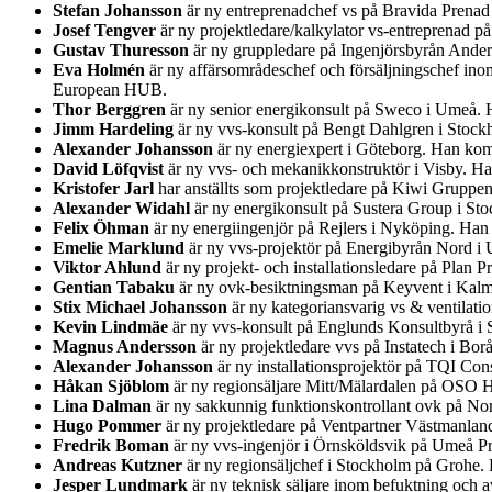
Stefan Johansson
är ny entreprenadchef vs på Bravida Prenad
Josef Tengver
är ny projektledare/kalkylator vs-entreprenad 
Gustav Thuresson
är ny gruppledare på Ingenjörsbyrån Ander
Eva Holmén
är ny affärsområdeschef och försäljningschef ino
European HUB.
Thor Berggren
är ny senior energikonsult på Sweco i Umeå. H
Jimm Hardeling
är ny vvs-konsult på Bengt Dahlgren i Stock
Alexander Johansson
är ny energiexpert i Göteborg. Han kom
David Löfqvist
är ny vvs- och mekanikkonstruktör i Visby. Ha
Kristofer Jarl
har anställts som projektledare på Kiwi Gruppe
Alexander Widahl
är ny energikonsult på Sustera Group i St
Felix Öhman
är ny energiingenjör på Rejlers i Nyköping. Han
Emelie Marklund
är ny vvs-projektör på Energibyrån Nord i
Viktor Ahlund
är ny projekt- och installationsledare på Plan
Gentian Tabaku
är ny ovk-besiktningsman på Keyvent i Kalm
Stix Michael Johansson
är ny kategoriansvarig vs & ventilatio
Kevin Lindmäe
är ny vvs-konsult på Englunds Konsultbyrå i
Magnus Andersson
är ny projektledare vvs på Instatech i Bo
Alexander Johansson
är ny installationsprojektör på TQI Co
Håkan Sjöblom
är ny regionsäljare Mitt/Mälardalen på OSO 
Lina Dalman
är ny sakkunnig funktionskontrollant ovk på Nord
Hugo Pommer
är ny projektledare på Ventpartner Västmanland
Fredrik Boman
är ny vvs-ingenjör i Örnsköldsvik på Umeå P
Andreas Kutzner
är ny regionsäljchef i Stockholm på Grohe
Jesper Lundmark
är ny teknisk säljare inom befuktning och