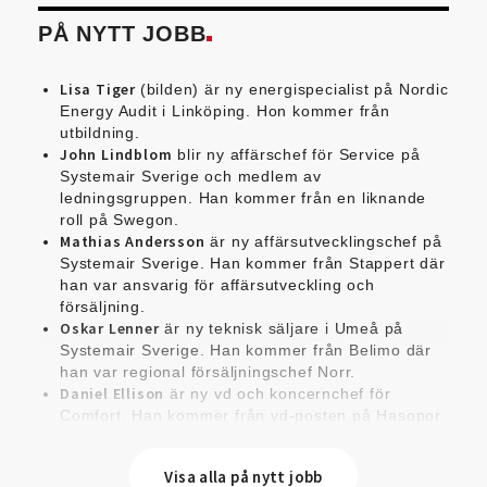
PÅ NYTT JOBB
Lisa Tiger
(bilden) är ny energispecialist på Nordic
Energy Audit i Linköping. Hon kommer från
utbildning.
John Lindblom
blir ny affärschef för Service på
Systemair Sverige och medlem av
ledningsgruppen. Han kommer från en liknande
roll på Swegon.
Mathias Andersson
är ny affärsutvecklingschef på
Systemair Sverige. Han kommer från Stappert där
han var ansvarig för affärsutveckling och
försäljning.
Oskar Lenner
är ny teknisk säljare i Umeå på
Systemair Sverige. Han kommer från Belimo där
han var regional försäljningschef Norr.
Daniel Ellison
är ny vd och koncernchef för
Comfort. Han kommer från vd-posten på Hasopor.
Jens Persson
är ny försäljningsdirektör för Laufen
Sverige. Han kommer från Vieser där han var
Visa alla på nytt jobb
försäljningschef i Skandinavien.