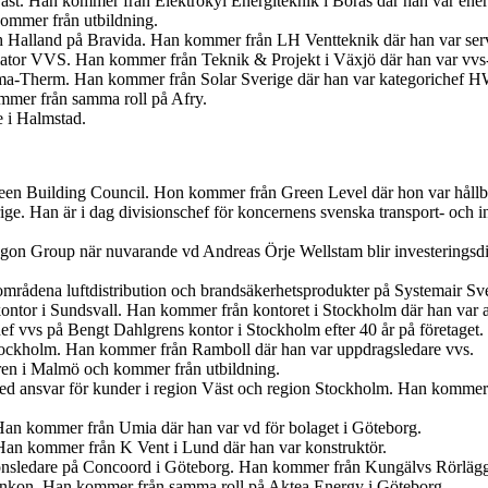
Väst. Han kommer från Elektrokyl Energiteknik i Borås där han var ener
ommer från utbildning.
ch Halland på Bravida. Han kommer från LH Ventteknik där han var ser
iator VVS. Han kommer från Teknik & Projekt i Växjö där han var vvs-
ima-Therm. Han kommer från Solar Sverige där han var kategorichef
ommer från samma roll på Afry.
e i Halmstad.
en Building Council. Hon kommer från Green Level där hon var hållbar
ige. Han är i dag divisionschef för koncernens svenska transport- och
egon Group när nuvarande vd Andreas Örje Wellstam blir investeringsdi
tområdena luftdistribution och brandsäkerhetsprodukter på Systemair Sv
ontor i Sundsvall. Han kommer från kontoret i Stockholm där han var 
f vvs på Bengt Dahlgrens kontor i Stockholm efter 40 år på företaget.
tockholm. Han kommer från Ramboll där han var uppdragsledare vvs.
ren i Malmö och kommer från utbildning.
med ansvar för kunder i region Väst och region Stockholm. Han kommer
Han kommer från Umia där han var vd för bolaget i Göteborg.
an kommer från K Vent i Lund där han var konstruktör.
tionsledare på Concoord i Göteborg. Han kommer från Kungälvs Rörlägge
t Enkon. Han kommer från samma roll på Aktea Energy i Göteborg.