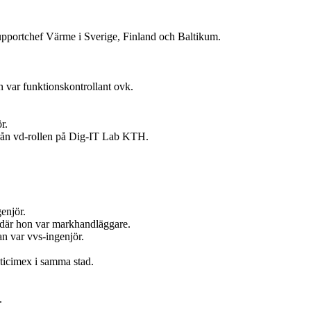
upportchef Värme i Sverige, Finland och Baltikum.
 var funktionskontrollant ovk.
r.
 från vd-rollen på Dig-IT Lab KTH.
enjör.
t där hon var markhandläggare.
n var vvs-ingenjör.
ticimex i samma stad.
.