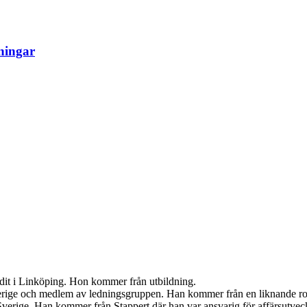
ningar
udit i Linköping. Hon kommer från utbildning.
Sverige och medlem av ledningsgruppen. Han kommer från en liknande r
verige. Han kommer från Stappert där han var ansvarig för affärsutveck