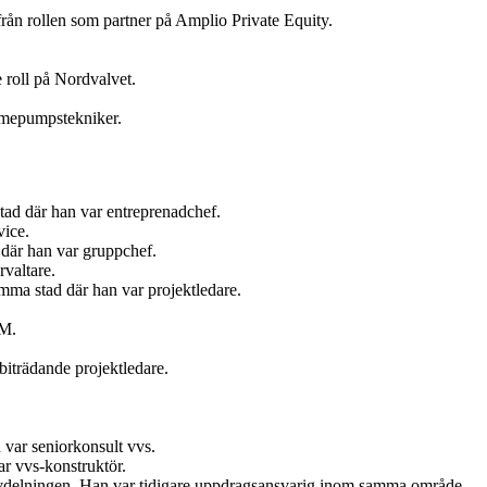
ån rollen som partner på Amplio Private Equity.
 roll på Nordvalvet.
ärmepumpstekniker.
tad där han var entreprenadchef.
vice.
där han var gruppchef.
valtare.
ma stad där han var projektledare.
AM.
iträdande projektledare.
var seniorkonsult vvs.
r vvs-konstruktör.
vdelningen. Han var tidigare uppdragsansvarig inom samma område.