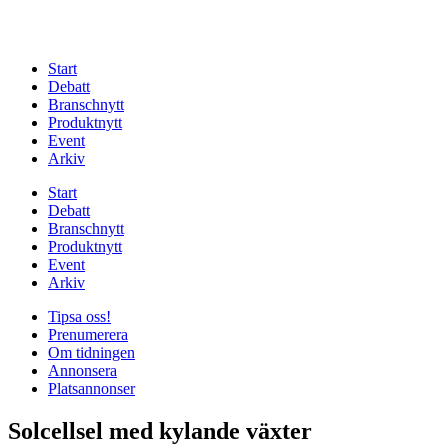
Start
Debatt
Branschnytt
Produktnytt
Event
Arkiv
Start
Debatt
Branschnytt
Produktnytt
Event
Arkiv
Tipsa oss!
Prenumerera
Om tidningen
Annonsera
Platsannonser
Solcellsel med kylande växter