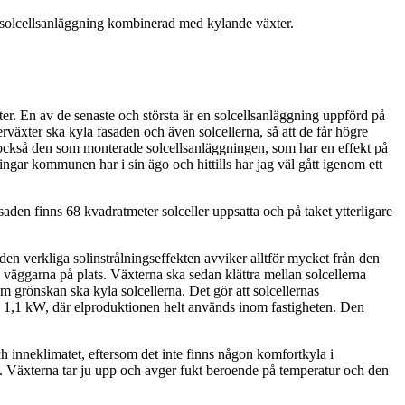
 solcellsanläggning kombinerad med kylande växter.
r. En av de senaste och största är en solcellsanläggning uppförd på
växter ska kyla fasaden och även solcellerna, så att de får högre
 också den som monterade solcellsanläggningen, som har en effekt på
gar kommunen har i sin ägo och hittills har jag väl gått igenom ett
aden finns 68 kvadratmeter solceller uppsatta och på taket ytterligare
den verkliga solinstrålningseffekten avviker alltför mycket från den
 väggarna på plats. Växterna ska sedan klättra mellan solcellerna
m grönskan ska kyla solcellerna. Det gör att solcellernas
på 1,1 kW, där elproduktionen helt används inom fastigheten. Den
h inneklimatet, eftersom det inte finns någon komfortkyla i
ta. Växterna tar ju upp och avger fukt beroende på temperatur och den