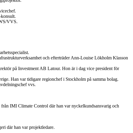
giprojektör.
vicechef.
konsult.
 HWS/VVS.
hetsspecialist.
 infrastrukturverksamhet och efterträder Ann-Louise Lökholm Klasson
rektör på Investment AB Latour. Hon är i dag vice president för
erige. Han var tidigare regionchef i Stockholm på samma bolag.
avdelningschef vvs.
 från IMI Climate Control där han var nyckelkundsansvarig och
ri där han var projektledare.