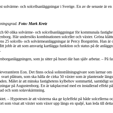
olvärme- och solcellsanläggningar i Sverige. En av de senaste är en
rkningsgrad.
Foto: Mark Kretz
ch 60 olika solvärme- och solcellsanläggningar för kommunala fastighete
tenborg. Här undersöks kombinationen solceller och växter. Gröna klätter
gens 25 solcells- och solvärmeanläggningar är Percy Borgström. Han är
 jobb är att som ansvarig kartlägga funktion och status på de anläggnin
.
organläggningen, som ju sitter på huset där han själv arbetar. – På fas
elleverantören Eon. Det finns också solinstrålningsgivare som larmar om 
svart plåtram, som ska hålla de cirka 50 växter som är planterade längs
saden. Målet är att minska fastighetens kylbehov sommartid, samtidigt so
ggningar på Augustenborg. En är takplacerad med en installerad effekt 
asad och som solavskärmning.
tet. – Hypotesen är att växterna ska ge kyleffekt på både solcellerna oc
t som visat att växter som växer upp längs en spaljé, kan leda till det