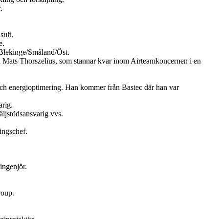
.
sult.
e.
Blekinge/Småland/Öst.
en Mats Thorszelius, som stannar kvar inom Airteamkoncernen i en
och energioptimering. Han kommer från Bastec där han var
rig.
ljstödsansvarig vvs.
ingschef.
ingenjör.
roup.