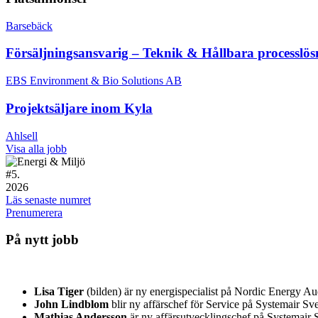
Barsebäck
Försäljningsansvarig – Teknik & Hållbara processlös
EBS Environment & Bio Solutions AB
Projektsäljare inom Kyla
Ahlsell
Visa alla jobb
#
5.
2026
Läs senaste numret
Prenumerera
På nytt jobb
Lisa Tiger
(bilden) är ny energispecialist på Nordic Energy A
John Lindblom
blir ny affärschef för Service på Systemair 
Mathias Andersson
är ny affärsutvecklingschef på Systemair S