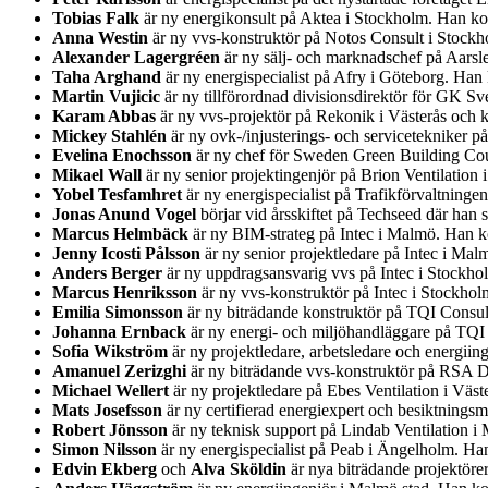
Tobias Falk
är ny energikonsult på Aktea i Stockholm. Han ko
Anna Westin
är ny vvs-konstruktör på Notos Consult i Stockh
Alexander Lagergréen
är ny sälj- och marknadschef på Aarsl
Taha Arghand
är ny energispecialist på Afry i Göteborg. Ha
Martin Vujicic
är ny tillförordnad divisionsdirektör för GK Sv
Karam Abbas
är ny vvs-projektör på Rekonik i Västerås och 
Mickey Stahlén
är ny ovk-/injusterings- och servicetekniker 
Evelina Enochsson
är ny chef för Sweden Green Building Coun
Mikael Wall
är ny senior projektingenjör på Brion Ventilatio
Yobel Tesfamhret
är ny energispecialist på Trafikförvaltning
Jonas Anund Vogel
börjar vid årsskiftet på Techseed där han
Marcus Helmbäck
är ny BIM-strateg på Intec i Malmö. Han ko
Jenny Icosti Pålsson
är ny senior projektledare på Intec i Ma
Anders Berger
är ny uppdragsansvarig vvs på Intec i Stockh
Marcus Henriksson
är ny vvs-konstruktör på Intec i Stockho
Emilia Simonsson
är ny biträdande konstruktör på TQI Consul
Johanna Ernback
är ny energi- och miljöhandläggare på TQI
Sofia Wikström
är ny projektledare, arbetsledare och energii
Amanuel Zerizghi
är ny biträdande vvs-konstruktör på RSA D
Michael Wellert
är ny projektledare på Ebes Ventilation i Väs
Mats Josefsson
är ny certifierad energiexpert och besiktnin
Robert Jönsson
är ny teknisk support på Lindab Ventilation i
Simon Nilsson
är ny energispecialist på Peab i Ängelholm. H
Edvin Ekberg
och
Alva Sköldin
är nya biträdande projektöre