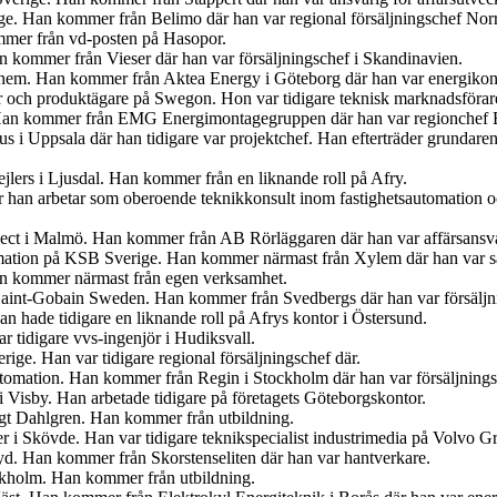
ige. Han kommer från Belimo där han var regional försäljningschef Norr
mer från vd-posten på Hasopor.
an kommer från Vieser där han var försäljningschef i Skandinavien.
iahem. Han kommer från Aktea Energy i Göteborg där han var energikon
er och produktägare på Swegon. Hon var tidigare teknisk marknadsförar
 Han kommer från EMG Energimontagegruppen där han var regionchef 
s i Uppsala där han tidigare var projektchef. Han efterträder grundar
jlers i Ljusdal. Han kommer från en liknande roll på Afry.
är han arbetar som oberoende teknikkonsult inom fastighetsautomation 
ject i Malmö. Han kommer från AB Rörläggaren där han var affärsansva
mation på KSB Sverige. Han kommer närmast från Xylem där han var sä
an kommer närmast från egen verksamhet.
s Saint-Gobain Sweden. Han kommer från Svedbergs där han var försäljn
 hade tidigare en liknande roll på Afrys kontor i Östersund.
r tidigare vvs-ingenjör i Hudiksvall.
ige. Han var tidigare regional försäljningschef där.
tomation. Han kommer från Regin i Stockholm där han var försäljnings
 Visby. Han arbetade tidigare på företagets Göteborgskontor.
ngt Dahlgren. Han kommer från utbildning.
er i Skövde. Han var tidigare teknikspecialist industrimedia på Volvo G
. Han kommer från Skorstenseliten där han var hantverkare.
ockholm. Han kommer från utbildning.