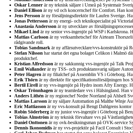
Oskar Lenner
är ny teknisk säljare i Umeå på Systemair Sver
Daniel Ellison
är ny vd och koncernchef för Comfort. Han kom
Jens Persson
är ny försäljningsdirektör för Laufen Sverige. H
Jonas Pettersson
är ny energi- och teknikspecialist på Victor
Anastasia Andersson
är ny utvecklare av försäljningsprocess
Mikael Lind
är ny senior vvs-ingenjör på WSP i Karlskrona.
Mattias Carlsson
är ny verksamhetschef för Airteam Thorszeliu
rådgivande roll.
Tobias Sandmark
är ny affärsutvecklare/vvs-konstruktör på Re
Stefan Nilsson
har startat det egna bolaget Celikon i Malmö d
produktchef.
Kristian Alfredsson
är ny sakkunnig vvs-ingenjör på Talk Pro
Emil Wallander
är ny TSS- och produktansvarig säljare Auto
Peter Hagren
är ny filialchef på Assemblin VS i Göteborg. H
Erik Thörn
är ny direktör för specifikationsförsäljningen ho
Bertil Eirell
är ny vvs-ingenjör på Hydro inom Afry Energy. Han
Oskar Trönnhagen
är ny teamledare vvs i Hälsingland. Han va
Anders Lithén
är ny regionchef Nedre Norrland på Ahlsell Sver
Mattias Larsson
är ny säljare Automation på Malthe Winje Au
Eric Mattiasson
är ny vvs-konsult på Bengt Dahlgrens kontor i
Robin Söderberg
är ny junior vvs-ingenjör i Göteborg på Be
Tobias Almström
är ny teknisk förvaltare vvs på Västfastighet
Daniel Onttonen
är ny ovk-besikningsman på OVK-service Syd
Dennis Ikonomidis
är ny vvs-projektör på Facil Consult i St