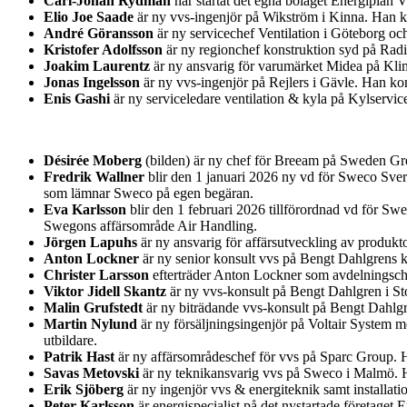
Carl-Johan Rydman
har startat det egna bolaget Energiplan 
Elio Joe Saade
är ny vvs-ingenjör på Wikström i Kinna. Han k
André Göransson
är ny servicechef Ventilation i Göteborg o
Kristofer Adolfsson
är ny regionchef konstruktion syd på Rad
Joakim Laurentz
är ny ansvarig för varumärket Midea på Kl
Jonas Ingelsson
är ny vvs-ingenjör på Rejlers i Gävle. Han k
Enis Gashi
är ny serviceledare ventilation & kyla på Kylservic
Désirée Moberg
(bilden) är ny chef för Breeam på Sweden Gre
Fredrik Wallner
blir den 1 januari 2026 ny vd för Sweco Sver
som lämnar Sweco på egen begäran.
Eva Karlsson
blir den 1 februari 2026 tillförordnad vd för Sw
Swegons affärsområde Air Handling.
Jörgen Lapuhs
är ny ansvarig för affärsutveckling av produk
Anton Lockner
är ny senior konsult vvs på Bengt Dahlgrens k
Christer Larsson
efterträder Anton Lockner som avdelningsche
Viktor Jidell Skantz
är ny vvs-konsult på Bengt Dahlgren i S
Malin Grufstedt
är ny biträdande vvs-konsult på Bengt Dahlg
Martin Nylund
är ny försäljningsingenjör på Voltair System 
utbildare.
Patrik Hast
är ny affärsområdeschef för vvs på Sparc Group. 
Savas Metovski
är ny teknikansvarig vvs på Sweco i Malmö. H
Erik Sjöberg
är ny ingenjör vvs & energiteknik samt installa
Peter Karlsson
är energispecialist på det nystartade företage