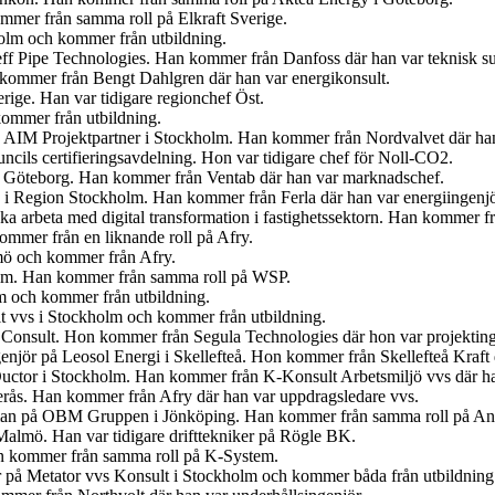
mmer från samma roll på Elkraft Sverige.
olm och kommer från utbildning.
eff Pipe Technologies. Han kommer från Danfoss där han var teknisk s
n kommer från Bengt Dahlgren där han var energikonsult.
erige. Han var tidigare regionchef Öst.
kommer från utbildning.
på AIM Projektpartner i Stockholm. Han kommer från Nordvalvet där han
cils certifieringsavdelning. Hon var tidigare chef för Noll-CO2.
n i Göteborg. Han kommer från Ventab där han var marknadschef.
en i Region Stockholm. Han kommer från Ferla där han var energiingenjö
 ska arbeta med digital transformation i fastighetssektorn. Han kommer
mmer från en liknande roll på Afry.
lmö och kommer från Afry.
olm. Han kommer från samma roll på WSP.
lm och kommer från utbildning.
t vvs i Stockholm och kommer från utbildning.
 Consult. Hon kommer från Segula Technologies där hon var projekting
ngenjör på Leosol Energi i Skellefteå. Hon kommer från Skellefteå Kraf
uctor i Stockholm. Han kommer från K-Konsult Arbetsmiljö vvs där ha
terås. Han kommer från Afry där han var uppdragsledare vvs.
gsman på OBM Gruppen i Jönköping. Han kommer från samma roll på An
 Malmö. Han var tidigare drifttekniker på Rögle BK.
an kommer från samma roll på K-System.
r på Metator vvs Konsult i Stockholm och kommer båda från utbildning