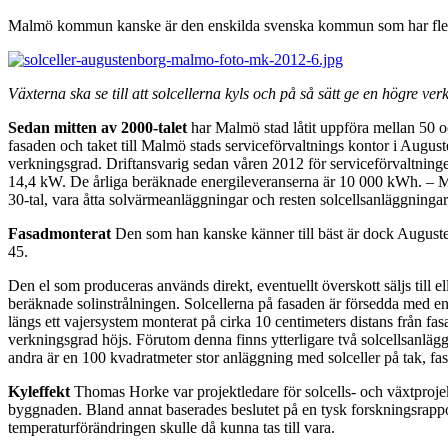
Malmö kommun kanske är den enskilda svenska kommun som har flest s
Växterna ska se till att solcellerna kyls och på så sätt ge en högre ve
Sedan mitten av 2000-talet
har Malmö stad låtit uppföra mellan 50 o
fasaden och taket till Malmö stads serviceförvaltnings kontor i Augus
verkningsgrad. Driftansvarig sedan våren 2012 för serviceförvaltnin
14,4 kW. De årliga beräknade energileveranserna är 10 000 kWh. – Mitt
30-tal, vara åtta solvärmeanläggningar och resten solcellsanläggningar
Fasadmonterat
Den som han kanske känner till bäst är dock Augustenb
45.
Den el som produceras används direkt, eventuellt överskott säljs till 
beräknade solinstrålningen. Solcellerna på fasaden är försedda med en 
längs ett vajersystem monterat på cirka 10 centimeters distans från fa
verkningsgrad höjs. Förutom denna finns ytterligare två solcellsanlä
andra är en 100 kvadratmeter stor anläggning med solceller på tak, f
Kyleffekt
Thomas Horke var projektledare för solcells- och växtprojek
byggnaden. Bland annat baserades beslutet på en tysk forskningsrappor
temperaturförändringen skulle då kunna tas till vara.