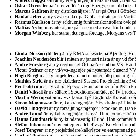
Anders Häggström
är ny energiingenjör i Malmö stad. Han ko
Oskar Oxenstierna
är ny vd för Tedge Energy, som bildades t
Marcus Sahlsten
är ny distriktssäljare i Väst på Oras i Göteb
Haidar Jeber
är ny vvs-tekniker på Global Infrateknik i Väst
Rasmus Karlsson
är ny sakkunnig funktionskontrollant ovk på
Mattias Nylin
är ny utesäljare på Tece med ansvar för kunder 
Morgan Winberg
har startat det egna företaget Morgans vvs
Linda Dickson
(bilden) är ny KMA-ansvarig på Bjerking. Hon 
Joachim Nordström
blir i mitten av januari nästa år ny vd 
André Forsberg
är ny regionchef Öst på Assemblin VS. Han k
Victor Steiner
är ny vd/vvs-ingenjör på nystartade Sustend V
Hugo Berglin
är ny projektledare inom underhållsplanering på
Mathias Strid
är ny projektledare i Sustend Projektledning S
Per Löfström
är ny vd för Epecon. Han kommer från PE Teknik
Daniel Viksell
är ny säljare i Stockholmsområdet på IV Produ
Martin Wernqvist
är ny vvs-konsult på Englunds Konsultbyr
Simon Magnusson
är ny kalkylingenjör i Stockholm på Lindi
David Lindqvist
är ny försäljningsingenjör i Stockholm. Han 
André Tannå
är ny kalkylingenjör i Umeå. Han kommer från u
Hanna Lundmark
är ny kundansvarig i Lund. Hon kommer fr
Stefan Johansson
är ny entreprenadchef vs på Bravida Prenad
Josef Tengver
är ny projektledare/kalkylator vs-entreprenad 
Gustav Thuresson
är ny gruppledare på Ingenjörsbyrån Ander