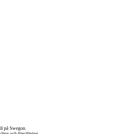
oll på Swegon.
ling och försäljning.