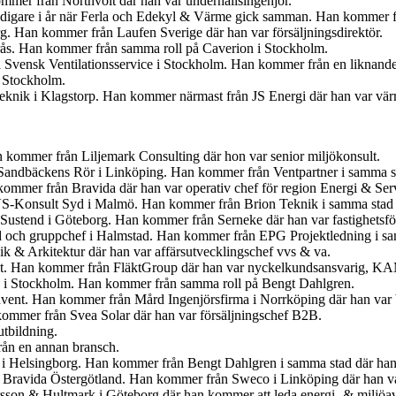
mmer från Northvolt där han var underhållsingenjör.
idigare i år när Ferla och Edekyl & Värme gick samman. Han kommer fr
org. Han kommer från Laufen Sverige där han var försäljningsdirektör.
erås. Han kommer från samma roll på Caverion i Stockholm.
 Svensk Ventilationsservice i Stockholm. Han kommer från en liknande
i Stockholm.
 Teknik i Klagstorp. Han kommer närmast från JS Energi där han var v
kommer från Liljemark Consulting där hon var senior miljökonsult.
för Sandbäckens Rör i Linköping. Han kommer från Ventpartner i samma s
ommer från Bravida där han var operativ chef för region Energi & Ser
VS-Konsult Syd i Malmö. Han kommer från Brion Teknik i samma stad 
 Sustend i Göteborg. Han kommer från Serneke där han var fastighetsför
yd och gruppchef i Halmstad. Han kommer från EPG Projektledning i sam
 & Arkitektur där han var affärsutvecklingschef vvs & va.
kt. Han kommer från FläktGroup där han var nyckelkundsansvarig, K
å i Stockholm. Han kommer från samma roll på Bengt Dahlgren.
nvent. Han kommer från Mård Ingenjörsfirma i Norrköping där han var b
kommer från Svea Solar där han var försäljningschef B2B.
tbildning.
ån en annan bransch.
 i Helsingborg. Han kommer från Bengt Dahlgren i samma stad där han 
på Bravida Östergötland. Han kommer från Sweco i Linköping där han va
sson & Hultmark i Göteborg där han kommer att leda energi- & miljöa