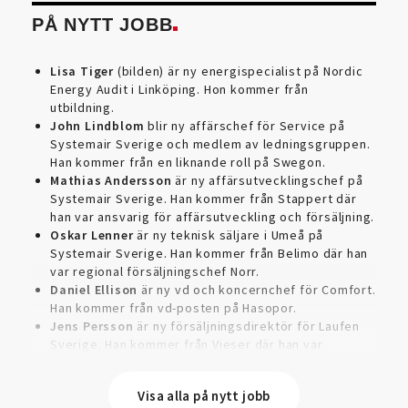
PÅ NYTT JOBB
Lisa Tiger
(bilden) är ny energispecialist på Nordic
Energy Audit i Linköping. Hon kommer från
utbildning.
John Lindblom
blir ny affärschef för Service på
Systemair Sverige och medlem av ledningsgruppen.
Han kommer från en liknande roll på Swegon.
Mathias Andersson
är ny affärsutvecklingschef på
Systemair Sverige. Han kommer från Stappert där
han var ansvarig för affärsutveckling och försäljning.
Oskar Lenner
är ny teknisk säljare i Umeå på
Systemair Sverige. Han kommer från Belimo där han
var regional försäljningschef Norr.
Daniel Ellison
är ny vd och koncernchef för Comfort.
Han kommer från vd-posten på Hasopor.
Jens Persson
är ny försäljningsdirektör för Laufen
Sverige. Han kommer från Vieser där han var
försäljningschef i Skandinavien.
Jonas Pettersson
är ny energi- och teknikspecialist
Visa alla på nytt jobb
på Victoriahem. Han kommer från Aktea Energy i