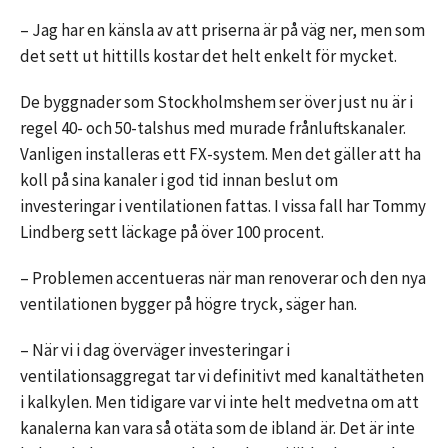
– Jag har en känsla av att priserna är på väg ner, men som
det sett ut hittills kostar det helt enkelt för mycket.
De byggnader som Stockholmshem ser över just nu är i
regel 40- och 50-talshus med murade frånluftskanaler.
Vanligen installeras ett FX-system. Men det gäller att ha
koll på sina kanaler i god tid innan beslut om
investeringar i ventilationen fattas. I vissa fall har Tommy
Lindberg sett läckage på över 100 procent.
– Problemen accentueras när man renoverar och den nya
ventilationen bygger på högre tryck, säger han.
– När vi i dag överväger investeringar i
ventilationsaggregat tar vi definitivt med kanaltätheten
i kalkylen. Men tidigare var vi inte helt medvetna om att
kanalerna kan vara så otäta som de ibland är. Det är inte