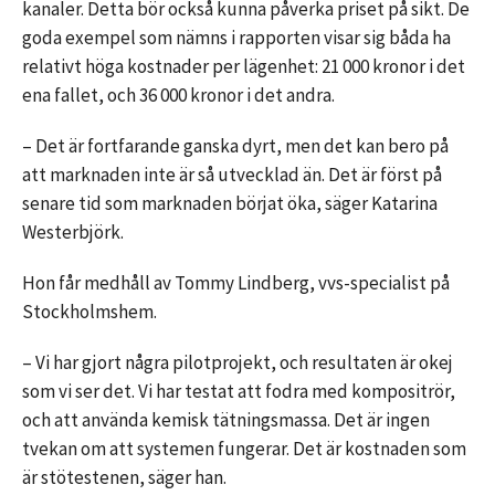
kanaler. Detta bör också kunna påverka priset på sikt. De
goda exempel som nämns i rapporten visar sig båda ha
relativt höga kostnader per lägenhet: 21 000 kronor i det
ena fallet, och 36 000 kronor i det andra.
– Det är fortfarande ganska dyrt, men det kan bero på
att marknaden inte är så utvecklad än. Det är först på
senare tid som marknaden börjat öka, säger Katarina
Westerbjörk.
Hon får medhåll av Tommy Lindberg, vvs-specialist på
Stockholmshem.
– Vi har gjort några pilotprojekt, och resultaten är okej
som vi ser det. Vi har testat att fodra med kompositrör,
och att använda kemisk tätningsmassa. Det är ingen
tvekan om att systemen fungerar. Det är kostnaden som
är stötestenen, säger han.