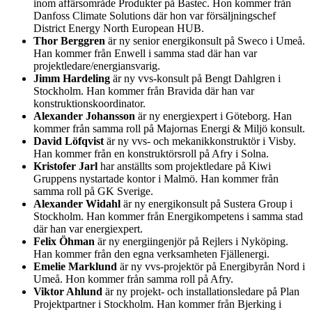
inom affärsområde Produkter på Bastec. Hon kommer från
Danfoss Climate Solutions där hon var försäljningschef
District Energy North European HUB.
Thor Berggren
är ny senior energikonsult på Sweco i Umeå.
Han kommer från Enwell i samma stad där han var
projektledare/energiansvarig.
Jimm Hardeling
är ny vvs-konsult på Bengt Dahlgren i
Stockholm. Han kommer från Bravida där han var
konstruktionskoordinator.
Alexander Johansson
är ny energiexpert i Göteborg. Han
kommer från samma roll på Majornas Energi & Miljö konsult.
David Löfqvist
är ny vvs- och mekanikkonstruktör i Visby.
Han kommer från en konstruktörsroll på Afry i Solna.
Kristofer Jarl
har anställts som projektledare på Kiwi
Gruppens nystartade kontor i Malmö. Han kommer från
samma roll på GK Sverige.
Alexander Widahl
är ny energikonsult på Sustera Group i
Stockholm. Han kommer från Energikompetens i samma stad
där han var energiexpert.
Felix Öhman
är ny energiingenjör på Rejlers i Nyköping.
Han kommer från den egna verksamheten Fjällenergi.
Emelie Marklund
är ny vvs-projektör på Energibyrån Nord i
Umeå. Hon kommer från samma roll på Afry.
Viktor Ahlund
är ny projekt- och installationsledare på Plan
Projektpartner i Stockholm. Han kommer från Bjerking i