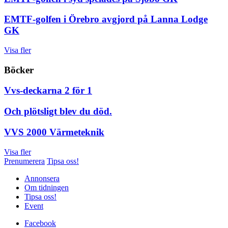
EMTF-golfen i Örebro avgjord på Lanna Lodge
GK
Visa fler
Böcker
Vvs-deckarna 2 för 1
Och plötsligt blev du död.
VVS 2000 Värmeteknik
Visa fler
Prenumerera
Tipsa oss!
Annonsera
Om tidningen
Tipsa oss!
Event
Facebook