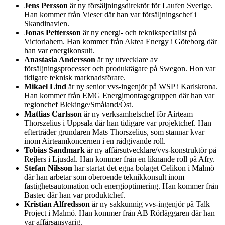
Jens Persson
är ny försäljningsdirektör för Laufen Sverige.
Han kommer från Vieser där han var försäljningschef i
Skandinavien.
Jonas Pettersson
är ny energi- och teknikspecialist på
Victoriahem. Han kommer från Aktea Energy i Göteborg där
han var energikonsult.
Anastasia Andersson
är ny utvecklare av
försäljningsprocesser och produktägare på Swegon. Hon var
tidigare teknisk marknadsförare.
Mikael Lind
är ny senior vvs-ingenjör på WSP i Karlskrona.
Han kommer från EMG Energimontagegruppen där han var
regionchef Blekinge/Småland/Öst.
Mattias Carlsson
är ny verksamhetschef för Airteam
Thorszelius i Uppsala där han tidigare var projektchef. Han
efterträder grundaren Mats Thorszelius, som stannar kvar
inom Airteamkoncernen i en rådgivande roll.
Tobias Sandmark
är ny affärsutvecklare/vvs-konstruktör på
Rejlers i Ljusdal. Han kommer från en liknande roll på Afry.
Stefan Nilsson
har startat det egna bolaget Celikon i Malmö
där han arbetar som oberoende teknikkonsult inom
fastighetsautomation och energioptimering. Han kommer från
Bastec där han var produktchef.
Kristian Alfredsson
är ny sakkunnig vvs-ingenjör på Talk
Project i Malmö. Han kommer från AB Rörläggaren där han
var affärsansvarig.