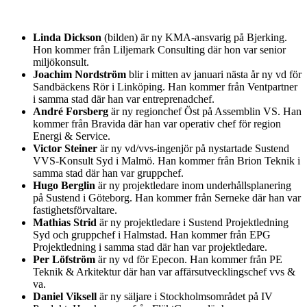
Linda Dickson
(bilden) är ny KMA-ansvarig på Bjerking.
Hon kommer från Liljemark Consulting där hon var senior
miljökonsult.
Joachim Nordström
blir i mitten av januari nästa år ny vd för
Sandbäckens Rör i Linköping. Han kommer från Ventpartner
i samma stad där han var entreprenadchef.
André Forsberg
är ny regionchef Öst på Assemblin VS. Han
kommer från Bravida där han var operativ chef för region
Energi & Service.
Victor Steiner
är ny vd/vvs-ingenjör på nystartade Sustend
VVS-Konsult Syd i Malmö. Han kommer från Brion Teknik i
samma stad där han var gruppchef.
Hugo Berglin
är ny projektledare inom underhållsplanering
på Sustend i Göteborg. Han kommer från Serneke där han var
fastighetsförvaltare.
Mathias Strid
är ny projektledare i Sustend Projektledning
Syd och gruppchef i Halmstad. Han kommer från EPG
Projektledning i samma stad där han var projektledare.
Per Löfström
är ny vd för Epecon. Han kommer från PE
Teknik & Arkitektur där han var affärsutvecklingschef vvs &
va.
Daniel Viksell
är ny säljare i Stockholmsområdet på IV