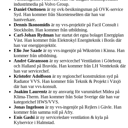
industrimedia på Volvo Group.
Daniel Onttonen
är ny ovk-besikningsman på OVK-service
Syd. Han kommer från Skorstenseliten där han var
hantverkare.
Dennis Ikonomidis
är ny vvs-projektör på Facil Consult i
Stockholm. Han kommer från utbildning.
Carl-Johan Rydman
har startat det egna bolaget Energiplan
Väst. Han kommer från Elektrokyl Energiteknik i Borås där
han var energiprojektör.
Elio Joe Saade
är ny vvs-ingenjör på Wikström i Kinna. Han
kommer från utbildning.
André Göransson
är ny servicechef Ventilation i Göteborg
och Halland på Bravida. Han kommer från LH Ventteknik där
han var servicechef.
Kristofer Adolfsson
är ny regionchef konstruktion syd på
Radiator VVS. Han kommer från Teknik & Projekt i Växjö
där han var vvs-konsult.
Joakim Laurentz
är ny ansvarig för varumärket Midea på
Klima-Therm. Han kommer från Solar Sverige där han var
kategorichef HWS/VVS.
Jonas Ingelsson
är ny vvs-ingenjör på Rejlers i Gävle. Han
kommer från samma roll på Afry.
Enis Gashi
är ny serviceledare ventilation & kyla på
Kylservice i Halmstad.