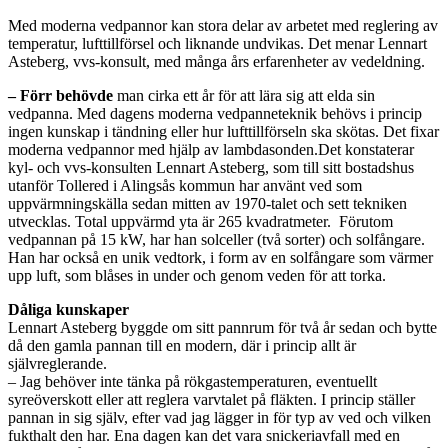
Med moderna vedpannor kan stora delar av arbetet med reglering av
temperatur, lufttillförsel och liknande undvikas. Det menar Lennart
Asteberg, vvs-konsult, med många års erfarenheter av vedeldning.
– Förr behövde
man cirka ett år för att lära sig att elda sin
vedpanna. Med dagens moderna vedpanneteknik behövs i princip
ingen kunskap i tändning eller hur lufttillförseln ska skötas. Det fixar
moderna vedpannor med hjälp av lambdasonden.Det konstaterar
kyl- och vvs-konsulten Lennart Asteberg, som till sitt bostadshus
utanför Tollered i Alingsås kommun har använt ved som
uppvärmningskälla sedan mitten av 1970-talet och sett tekniken
utvecklas. Total uppvärmd yta är 265 kvadratmeter. Förutom
vedpannan på 15 kW, har han solceller (två sorter) och solfångare.
Han har också en unik vedtork, i form av en solfångare som värmer
upp luft, som blåses in under och genom veden för att torka.
Dåliga kunskaper
Lennart Asteberg byggde om sitt pannrum för två år sedan och bytte
då den gamla pannan till en modern, där i princip allt är
självreglerande.
– Jag behöver inte tänka på rökgastemperaturen, eventuellt
syreöverskott eller att reglera varvtalet på fläkten. I princip ställer
pannan in sig själv, efter vad jag lägger in för typ av ved och vilken
fukthalt den har. Ena dagen kan det vara snickeriavfall med en