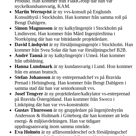
Produkt. Han kommer från FläktGroup där han var
nyckelkundsansvarig, KAM.
Martin Wernqvist
är ny vvs-konsult på Englunds
Konsultbyrå i Stockholm. Han kommer från samma roll på
Bengt Dahlgren.
Simon Magnusson
är ny kalkylingenjör i Stockholm på
Lindinvent. Han kommer från Mård Ingenjörsfirma i
Norrköping där han var biträdande projektledare.
David Lindqvist
är ny försäljningsingenjör i Stockholm. Han
kommer från Svea Solar där han var försäljningschef B2B.
André Tannå
är ny kalkylingenjör i Umeå. Han kommer
från utbildning.
Hanna Lundmark
är ny kundansvarig i Lund. Hon kommer
från en annan bransch.
Stefan Johansson
är ny entreprenadchef vs på Bravida
Prenad i Helsingborg. Han kommer från Bengt Dahlgren i
samma stad där han var seniorkonsult vvs.
Josef Tengver
är ny projektledare/kalkylator vs-entreprenad
på Bravida Östergötland. Han kommer från Sweco i
Linköping där han var vvs-konstruktör.
Gustav Thuresson
är ny gruppledare på Ingenjörsbyrån
Andersson & Hultmark i Göteborg där han kommer att leda
energi- & miljöavdelningen. Han var tidigare
uppdragsansvarig inom samma område.
Eva Holmén
är ny affärsområdeschef och försäljningschef