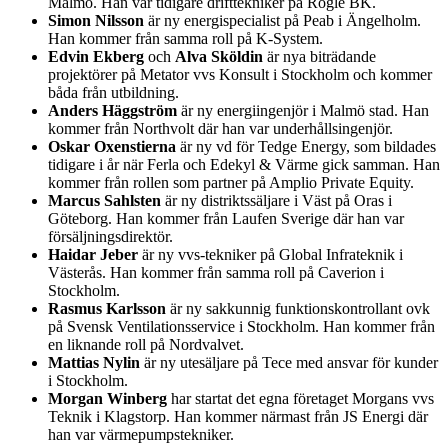
Malmö. Han var tidigare drifttekniker på Rögle BK.
Simon Nilsson
är ny energispecialist på Peab i Ängelholm.
Han kommer från samma roll på K-System.
Edvin Ekberg
och
Alva Sköldin
är nya biträdande
projektörer på Metator vvs Konsult i Stockholm och kommer
båda från utbildning.
Anders Häggström
är ny energiingenjör i Malmö stad. Han
kommer från Northvolt där han var underhållsingenjör.
Oskar Oxenstierna
är ny vd för Tedge Energy, som bildades
tidigare i år när Ferla och Edekyl & Värme gick samman. Han
kommer från rollen som partner på Amplio Private Equity.
Marcus Sahlsten
är ny distriktssäljare i Väst på Oras i
Göteborg. Han kommer från Laufen Sverige där han var
försäljningsdirektör.
Haidar Jeber
är ny vvs-tekniker på Global Infrateknik i
Västerås. Han kommer från samma roll på Caverion i
Stockholm.
Rasmus Karlsson
är ny sakkunnig funktionskontrollant ovk
på Svensk Ventilationsservice i Stockholm. Han kommer från
en liknande roll på Nordvalvet.
Mattias Nylin
är ny utesäljare på Tece med ansvar för kunder
i Stockholm.
Morgan Winberg
har startat det egna företaget Morgans vvs
Teknik i Klagstorp. Han kommer närmast från JS Energi där
han var värmepumpstekniker.