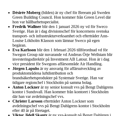
Désirée Moberg
(bilden) är ny chef för Breeam på Sweden
Green Building Council. Hon kommer från Green Level där
hon var hållbarhetsspecialist.
Fredrik Wallner
blir den 1 januari 2026 ny vd för Sweco
Sverige. Han är i dag divisionschef för koncernens svenska
transport- och infrastrukturverksamhet och efterträder Ann-
Louise Lökholm Klasson som lämnar Sweco på egen
begäran.
Eva Karlsson
blir den 1 februari 2026 tillförordnad vd för
Swegon Group när nuvarande vd Andreas Örje Wellstam blir
investeringsdirektör på Investment AB Latour. Hon är i dag
vice president för Swegons affärsområde Air Handling.
Jörgen Lapuhs
är ny ansvarig för affärsutveckling av
produktområdena luftdistribution och
brandsäkerhetsprodukter på Systemair Sverige. Han var
tidigare regionchef i Stockholm på samma bolag.
Anton Lockner
är ny senior konsult vvs på Bengt Dahlgrens
kontor i Sundsvall. Han kommer från kontoret i Stockholm
där han var avdelningschef vvs.
Christer Larsson
efterträder Anton Lockner som
avdelningschef vvs på Bengt Dahlgrens kontor i Stockholm
efter 40 år på företaget.
Viktor Jidell Skantz
är ny vvs-konsult på Bengt Dahlgren i