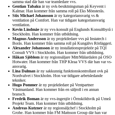
samma stad där han var teamledare vvs.
Gentian Tabaku
är ny ovk-besiktningsman på Keyvent i
Kalmar. Han kommer från samma roll på Eks Mönsterås.
Stix Michael Johansson
är ny kategoriansvarig vs &
ventilation på Comfort. Han var tidigare kategoriansvarig
ventilation.
Kevin Lindmäe
är ny vvs-konsult på Englunds Konsultbyrå i
Stockholm. Han kommer från utbildning.
Magnus Andersson
är ny projektledare vvs på Instatech i
Borås. Han kommer från samma roll på Kungälvs Rörläggeri.
Alexander Johansson
är ny installationsprojektör på TQI
Consult VVS i Stockholm. Han kommer från utbildning.
Håkan Sjöblom
är ny regionsäljare Mitt/Mälardalen på OSO
Hotwater. Han kommer från THP Kleaa VVS där han var vs-
ansvarig.
Lina Dalman
är ny sakkunnig funktionskontrollant ovk på
Nordvalvet i Stockholm. Hon var tidigare arbetsledande
tekniker.
Hugo Pommer
är ny projektledare på Ventpartner
Västmanland. Han kommer från en säljroll i en annan
bransch.
Fredrik Boman
är ny vvs-ingenjör i Örnsköldsvik på Umeå
Projekt Team. Han kommer från utbildning.
Andreas Kutzner
är ny regionsäljchef i Stockholm på
Grohe. Han kommer från FM Mattsson Group där han var