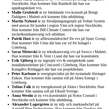
Stockholm. Han kommer från Ramboll där han var
uppdragsledare vvs.
Malin Grufstedt
är ny biträdande vvs-konsult på Bengt
Dahlgren i Malmö och kommer från utbildning.
Martin Nylund
är ny försäljningsingenjör på Voltair System
med ansvar för kunder i region Väst och region Stockholm.
Han kommer från IMI Climate Control där han var
nyckelkundsansvarig och utbildare.
Patrik Hast
är ny affärsområdeschef för vvs på Sparc Group.
Han kommer från Umia där han var vd för bolaget i
Göteborg.
Savas Metovski
är ny teknikansvarig vvs på Sweco i Malmö.
Han kommer från K Vent i Lund där han var konstruktör.
Erik Sjöberg
är ny ingenjör vvs & energiteknik samt
installationsledare på Concoord i Göteborg. Han kommer från
Kungälvs Rörläggeri där han var projektledare.
Peter Karlsson
är energispecialist på det nystartade företaget
Enkon. Han kommer från samma roll på Aktea Energy i
Göteborg.
Tobias Falk
är ny energikonsult på Aktea i Stockholm. Han
kommer från samma roll på Elkraft Sverige.
Anna Westin
är ny vvs-konstruktör på Notos Consult i
Stockholm och kommer från utbildning.
Alexander Lagergréen
är ny sälj- och marknadschef på
Aarsleff Pipe Technologies. Han kommer från Danfoss där