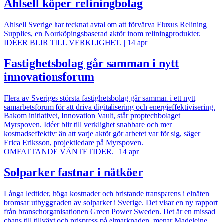
Ahlsell köper reliningbolag
Ahlsell Sverige har tecknat avtal om att förvärva Fluxus Relining
Supplies, en Norrköpingsbaserad aktör inom reliningprodukter.
IDÉER BLIR TILL VERKLIGHET.
|
14 apr
Fastighetsbolag går samman i nytt
innovationsforum
Flera av Sveriges största fastighetsbolag går samman i ett nytt
samarbetsforum för att driva digitalisering och energieffektivisering.
Bakom initiativet, Innovation Vault, står proptechbolaget
Myrspoven. Idéer blir till verklighet snabbare och mer
kostnadseffektivt än att varje aktör gör arbetet var för sig, säger
Erica Eriksson, projektledare på Myrspoven.
OMFATTANDE VÄNTETIDER.
|
14 apr
Solparker fastnar i nätköer
Långa ledtider, höga kostnader och bristande transparens i elnäten
bromsar utbyggnaden av solparker i Sverige. Det visar en ny rapport
från branschorganisationen Green Power Sweden. Det är en missad
chans till tillväxt och prispress på elmarknaden, menar Madeleine