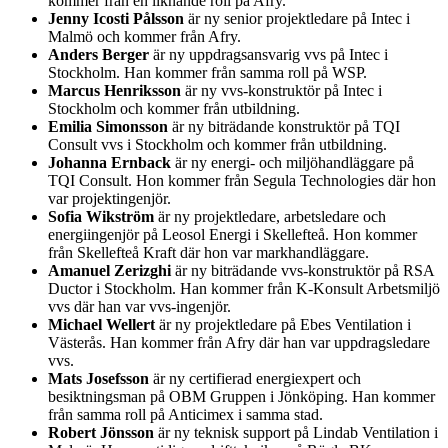
kommer från en liknande roll på Afry.
Jenny Icosti Pålsson
är ny senior projektledare på Intec i
Malmö och kommer från Afry.
Anders Berger
är ny uppdragsansvarig vvs på Intec i
Stockholm. Han kommer från samma roll på WSP.
Marcus Henriksson
är ny vvs-konstruktör på Intec i
Stockholm och kommer från utbildning.
Emilia Simonsson
är ny biträdande konstruktör på TQI
Consult vvs i Stockholm och kommer från utbildning.
Johanna Ernback
är ny energi- och miljöhandläggare på
TQI Consult. Hon kommer från Segula Technologies där hon
var projektingenjör.
Sofia Wikström
är ny projektledare, arbetsledare och
energiingenjör på Leosol Energi i Skellefteå. Hon kommer
från Skellefteå Kraft där hon var markhandläggare.
Amanuel Zerizghi
är ny biträdande vvs-konstruktör på RSA
Ductor i Stockholm. Han kommer från K-Konsult Arbetsmiljö
vvs där han var vvs-ingenjör.
Michael Wellert
är ny projektledare på Ebes Ventilation i
Västerås. Han kommer från Afry där han var uppdragsledare
vvs.
Mats Josefsson
är ny certifierad energiexpert och
besiktningsman på OBM Gruppen i Jönköping. Han kommer
från samma roll på Anticimex i samma stad.
Robert Jönsson
är ny teknisk support på Lindab Ventilation i