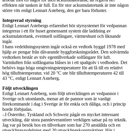
effekten när tanken är full. En för stor ackumulatortank är inte någon
större vits enligt Lennart Asteberg, den ger bara förluster.
Integrerad styrning
Enligt Lennart Astebergs erfarenhet bör styrsystemet för vedpannan
integreras i ett för huset gemensamt system där laddning av
ackumulatortank, eventuell solfångare, värmeshunt och liknande
ingår.
I hans vedeldningssystem ingår också en vedtork byggd 1978 med
hjälp av pengar från dåvarande byggforskningsrådet. Den solvärmda
vedtorken består av tolv egentillverkade solfångare för luft.
Varmluften från solfångarna blåses in i ett spaltgolv i vedboden. Det
behövs inga höga omgivningstemperaturer för att få till en relativt
hög tilluftstemperatur, vid 20 °C ute blir tilluftstemperaturen 42 till
43 °C, enligt Lennart Asteberg.
Följt utvecklingen
Enligt Lennart Asteberg, som följt utvecklingen av vedpannor i
Sverige och utomlands, menar att de pannor som är vanligt
förekommande i dag i Sverige är för enkla och dåliga, och i princip
borde förbjudas.
-.I Österrike, Tyskland och Schweiz pågår en mycket intressant
utveckling, där stora pannleverantörer verkligen satsar på ny teknik.
Jag var på besök hos en tillverkare som har 270 anställda och en
utvecklingsavdelning med 20 utvecklingskonstruktörer. Här i