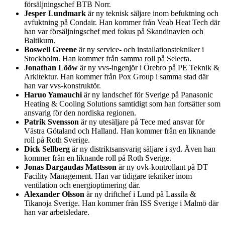
försäljningschef BTB Norr.
Jesper Lundmark
är ny teknisk säljare inom befuktning och
avfuktning på Condair. Han kommer från Veab Heat Tech där
han var försäljningschef med fokus på Skandinavien och
Baltikum.
Boswell Greene
är ny service- och installationstekniker i
Stockholm. Han kommer från samma roll på Selecta.
Jonathan Lööw
är ny vvs-ingenjör i Örebro på PE Teknik &
Arkitektur. Han kommer från Pox Group i samma stad där
han var vvs-konstruktör.
Haruo Yamauchi
är ny landschef för Sverige på Panasonic
Heating & Cooling Solutions samtidigt som han fortsätter som
ansvarig för den nordiska regionen.
Patrik Svensson
är ny utesäljare på Tece med ansvar för
Västra Götaland och Halland. Han kommer från en liknande
roll på Roth Sverige.
Dick Sellberg
är ny distriktsansvarig säljare i syd. Även han
kommer från en liknande roll på Roth Sverige.
Jonas Dargaudas Mattsson
är ny ovk-kontrollant på DT
Facility Management. Han var tidigare tekniker inom
ventilation och energioptimering där.
Alexander Olsson
är ny driftchef i Lund på Lassila &
Tikanoja Sverige. Han kommer från ISS Sverige i Malmö där
han var arbetsledare.