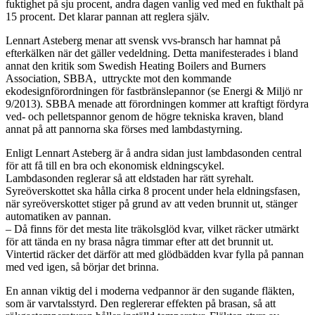
fuktighet på sju procent, andra dagen vanlig ved med en fukthalt på
15 procent. Det klarar pannan att reglera själv.
Lennart Asteberg menar att svensk vvs-bransch har hamnat på
efterkälken när det gäller vedeldning. Detta manifesterades i bland
annat den kritik som Swedish Heating Boilers and Burners
Association, SBBA, uttryckte mot den kommande
ekodesignförordningen för fastbränslepannor (se Energi & Miljö nr
9/2013). SBBA menade att förordningen kommer att kraftigt fördyra
ved- och pelletspannor genom de högre tekniska kraven, bland
annat på att pannorna ska förses med lambdastyrning.
Enligt Lennart Asteberg är å andra sidan just lambdasonden central
för att få till en bra och ekonomisk eldningscykel.
Lambdasonden reglerar så att eldstaden har rätt syrehalt.
Syreöverskottet ska hålla cirka 8 procent under hela eldningsfasen,
när syreöverskottet stiger på grund av att veden brunnit ut, stänger
automatiken av pannan.
– Då finns för det mesta lite träkolsglöd kvar, vilket räcker utmärkt
för att tända en ny brasa några timmar efter att det brunnit ut.
Vintertid räcker det därför att med glödbädden kvar fylla på pannan
med ved igen, så börjar det brinna.
En annan viktig del i moderna vedpannor är den sugande fläkten,
som är varvtalsstyrd. Den reglererar effekten på brasan, så att