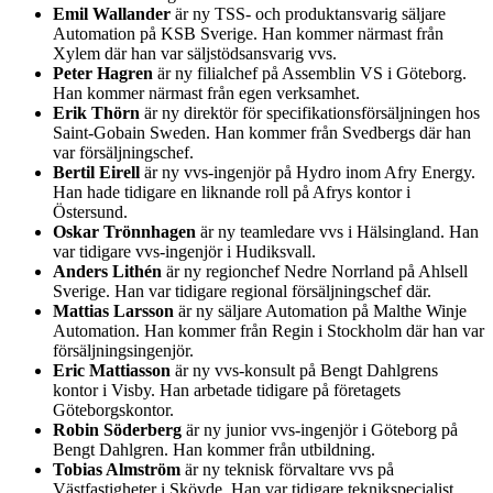
Emil Wallander
är ny TSS- och produktansvarig säljare
Automation på KSB Sverige. Han kommer närmast från
Xylem där han var säljstödsansvarig vvs.
Peter Hagren
är ny filialchef på Assemblin VS i Göteborg.
Han kommer närmast från egen verksamhet.
Erik Thörn
är ny direktör för specifikationsförsäljningen hos
Saint-Gobain Sweden. Han kommer från Svedbergs där han
var försäljningschef.
Bertil Eirell
är ny vvs-ingenjör på Hydro inom Afry Energy.
Han hade tidigare en liknande roll på Afrys kontor i
Östersund.
Oskar Trönnhagen
är ny teamledare vvs i Hälsingland. Han
var tidigare vvs-ingenjör i Hudiksvall.
Anders Lithén
är ny regionchef Nedre Norrland på Ahlsell
Sverige. Han var tidigare regional försäljningschef där.
Mattias Larsson
är ny säljare Automation på Malthe Winje
Automation. Han kommer från Regin i Stockholm där han var
försäljningsingenjör.
Eric Mattiasson
är ny vvs-konsult på Bengt Dahlgrens
kontor i Visby. Han arbetade tidigare på företagets
Göteborgskontor.
Robin Söderberg
är ny junior vvs-ingenjör i Göteborg på
Bengt Dahlgren. Han kommer från utbildning.
Tobias Almström
är ny teknisk förvaltare vvs på
Västfastigheter i Skövde. Han var tidigare teknikspecialist