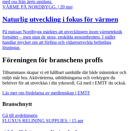
med oss från årets upplaga.
VÄRME PÅ NORDBYGG.
|
20 maj
Naturlig utveckling i fokus för värmen
På mässan Nordbygg märktes att utvecklingen inom värmeteknik
fortsätter – men utan de stora, enskilda genombrotten. I stället
handlar mycket om att förfina och vidareutveckla befintliga
lösningar.
Föreningen för branschens proffs
Tillsammans skapar vi ett hållbart samhälle där både människor och
miljö mår bra. Aktiviteterna, utbildningarna och verktygen du
behöver för att utvecklas i din yrkesroll. Gå med i EMTF du också.
Läs mer om fördelarna av medlemskap i EMTF
Branschnytt
Gå till avdelningen
FLUXUS RELINING SUPPLIES.
|
15 apr