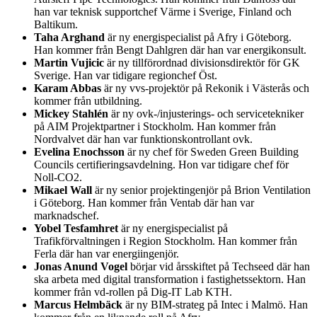
han var teknisk supportchef Värme i Sverige, Finland och
Baltikum.
Taha Arghand
är ny energispecialist på Afry i Göteborg.
Han kommer från Bengt Dahlgren där han var energikonsult.
Martin Vujicic
är ny tillförordnad divisionsdirektör för GK
Sverige. Han var tidigare regionchef Öst.
Karam Abbas
är ny vvs-projektör på Rekonik i Västerås och
kommer från utbildning.
Mickey Stahlén
är ny ovk-/injusterings- och servicetekniker
på AIM Projektpartner i Stockholm. Han kommer från
Nordvalvet där han var funktionskontrollant ovk.
Evelina Enochsson
är ny chef för Sweden Green Building
Councils certifieringsavdelning. Hon var tidigare chef för
Noll-CO2.
Mikael Wall
är ny senior projektingenjör på Brion Ventilation
i Göteborg. Han kommer från Ventab där han var
marknadschef.
Yobel Tesfamhret
är ny energispecialist på
Trafikförvaltningen i Region Stockholm. Han kommer från
Ferla där han var energiingenjör.
Jonas Anund Vogel
börjar vid årsskiftet på Techseed där han
ska arbeta med digital transformation i fastighetssektorn. Han
kommer från vd-rollen på Dig-IT Lab KTH.
Marcus Helmbäck
är ny BIM-strateg på Intec i Malmö. Han