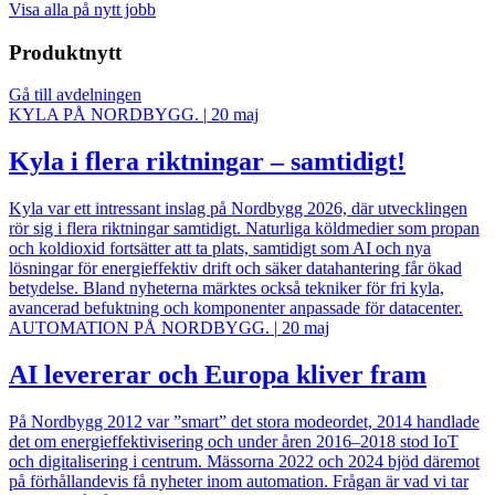
Visa alla på nytt jobb
Produktnytt
Gå till avdelningen
KYLA PÅ NORDBYGG.
|
20 maj
Kyla i flera riktningar – samtidigt!
Kyla var ett intressant inslag på Nordbygg 2026, där utvecklingen
rör sig i flera riktningar samtidigt. Naturliga köldmedier som propan
och koldioxid fortsätter att ta plats, samtidigt som AI och nya
lösningar för energieffektiv drift och säker datahantering får ökad
betydelse. Bland nyheterna märktes också tekniker för fri kyla,
avancerad befuktning och komponenter anpassade för datacenter.
AUTOMATION PÅ NORDBYGG.
|
20 maj
AI levererar och Europa kliver fram
På Nordbygg 2012 var ”smart” det stora modeordet, 2014 handlade
det om energieffektivisering och under åren 2016–2018 stod IoT
och digitalisering i centrum. Mässorna 2022 och 2024 bjöd däremot
på förhållandevis få nyheter inom automation. Frågan är vad vi tar