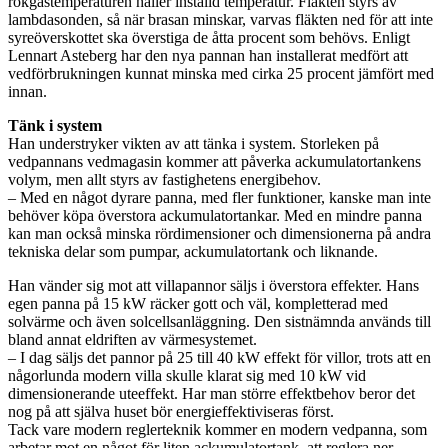
rökgastemperaturen håller inställd temperatur. Fläkten styrs av
lambdasonden, så när brasan minskar, varvas fläkten ned för att inte
syreöverskottet ska överstiga de åtta procent som behövs. Enligt
Lennart Asteberg har den nya pannan han installerat medfört att
vedförbrukningen kunnat minska med cirka 25 procent jämfört med
innan.
Tänk i system
Han understryker vikten av att tänka i system. Storleken på
vedpannans vedmagasin kommer att påverka ackumulatortankens
volym, men allt styrs av fastighetens energibehov.
– Med en något dyrare panna, med fler funktioner, kanske man inte
behöver köpa överstora ackumulatortankar. Med en mindre panna
kan man också minska rördimensioner och dimensionerna på andra
tekniska delar som pumpar, ackumulatortank och liknande.
Han vänder sig mot att villapannor säljs i överstora effekter. Hans
egen panna på 15 kW räcker gott och väl, kompletterad med
solvärme och även solcellsanläggning. Den sistnämnda används till
bland annat eldriften av värmesystemet.
– I dag säljs det pannor på 25 till 40 kW effekt för villor, trots att en
någorlunda modern villa skulle klarat sig med 10 kW vid
dimensionerande uteeffekt. Har man större effektbehov beror det
nog på att själva huset bör energieffektiviseras först.
Tack vare modern reglerteknik kommer en modern vedpanna, som
arbetar mot en något för liten ackumulatortank, att reglera ner