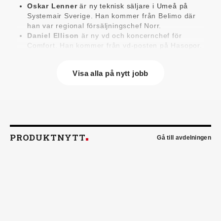
Oskar Lenner
är ny teknisk säljare i Umeå på
Systemair Sverige. Han kommer från Belimo där
han var regional försäljningschef Norr.
Daniel Ellison
är ny vd och koncernchef för
Comfort. Han kommer från vd-posten på Hasopor.
Jens Persson
är ny försäljningsdirektör för
Laufen Sverige. Han kommer från Vieser där han
Visa alla på nytt jobb
var försäljningschef i Skandinavien.
Jonas Pettersson
är ny energi- och
teknikspecialist på Victoriahem. Han kommer från
Aktea Energy i Göteborg där han var
energikonsult.
Anastasia Andersson
är ny utvecklare av
försäljningsprocesser och produktägare på
PRODUKTNYTT
Gå till avdelningen
Swegon. Hon var tidigare teknisk marknadsförare.
Mikael Lind
är ny senior vvs-ingenjör på WSP i
Karlskrona. Han kommer från EMG
Energimontagegruppen där han var regionchef
Blekinge/Småland/Öst.
Mattias Carlsson
är ny verksamhetschef för
Airteam Thorszelius i Uppsala där han tidigare var
projektchef. Han efterträder grundaren Mats