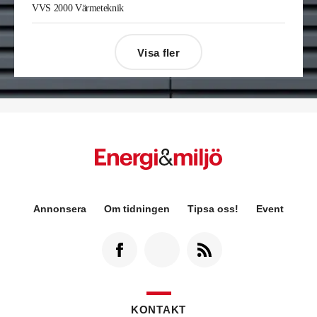
VVS 2000 Värmeteknik
på Kylservice i Halmstad.
Visa fler
Annonsera
Om tidningen
Tipsa oss!
Event
KONTAKT