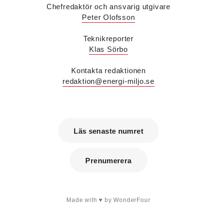
på Sweden Green Building Council. Hon kommer
Chefredaktör och ansvarig utgivare
från Green Level där hon var
Peter Olofsson
hållbarhetsspecialist.
Fredrik Wallner
blir den 1 januari 2026 ny vd för
Teknikreporter
Sweco Sverige. Han är i dag divisionschef för
Klas Sörbo
koncernens svenska transport- och
infrastrukturverksamhet och efterträder Ann-
Kontakta redaktionen
Louise Lökholm Klasson som lämnar Sweco på
redaktion@energi-miljo.se
egen begäran.
Eva Karlsson
blir den 1 februari 2026
tillförordnad vd för Swegon Group när nuvarande
vd Andreas Örje Wellstam blir investeringsdirektör
på Investment AB Latour. Hon är i dag vice
Läs senaste numret
president för Swegons affärsområde Air Handling.
Jörgen Lapuhs
är ny ansvarig för
affärsutveckling av produktområdena
Prenumerera
luftdistribution och brandsäkerhetsprodukter på
Systemair Sverige. Han var tidigare regionchef i
Stockholm på samma bolag.
Anton Lockner
är ny senior konsult vvs på Bengt
Dahlgrens kontor i Sundsvall. Han kommer från
Made with
by WonderFour
kontoret i Stockholm där han var avdelningschef