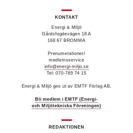
KONTAKT
Energi & Miljö
Gårdsfogdevägen 18 A
168 67 BROMMA
Prenumerationer/
medlemsservice
info@energi-miljo.se
Tel: 070-789 74 15
Energi & Miljö ges ut av EMTF Förlag AB.
Bli medlem i EMTF (Energi-
och Miljötekniska Föreningen)
REDAKTIONEN
Désirée Moberg
(bilden) är ny chef för Breeam