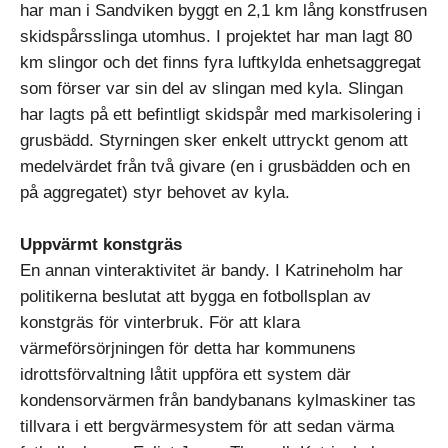
har man i Sandviken byggt en 2,1 km lång konstfrusen
skidspårsslinga utomhus. I projektet har man lagt 80
km slingor och det finns fyra luftkylda enhetsaggregat
som förser var sin del av slingan med kyla. Slingan
har lagts på ett befintligt skidspår med markisolering i
grusbädd. Styrningen sker enkelt uttryckt genom att
medelvärdet från två givare (en i grusbädden och en
på aggregatet) styr behovet av kyla.
Uppvärmt konstgräs
En annan vinteraktivitet är bandy. I Katrineholm har
politikerna beslutat att bygga en fotbollsplan av
konstgräs för vinterbruk. För att klara
värmeförsörjningen för detta har kommunens
idrottsförvaltning låtit uppföra ett system där
kondensorvärmen från bandybanans kylmaskiner tas
tillvara i ett bergvärmesystem för att sedan värma