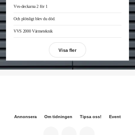
Midea på Klima-Therm. Han kommer från Solar
Vvs-deckarna 2 för 1
Sverige där han var kategorichef HWS/VVS.
Jonas Ingelsson
är ny vvs-ingenjör på Rejlers i
Och plötsligt blev du död.
Gävle. Han kommer från samma roll på Afry.
Enis Gashi
är ny serviceledare ventilation & kyla
VVS 2000 Värmeteknik
på Kylservice i Halmstad.
Visa fler
Désirée Moberg
(bilden) är ny chef för Breeam
på Sweden Green Building Council. Hon kommer
från Green Level där hon var
hållbarhetsspecialist.
Fredrik Wallner
blir den 1 januari 2026 ny vd för
Sweco Sverige. Han är i dag divisionschef för
koncernens svenska transport- och
infrastrukturverksamhet och efterträder Ann-
Louise Lökholm Klasson som lämnar Sweco på
egen begäran.
Annonsera
Om tidningen
Tipsa oss!
Event
Eva Karlsson
blir den 1 februari 2026
tillförordnad vd för Swegon Group när nuvarande
vd Andreas Örje Wellstam blir investeringsdirektör