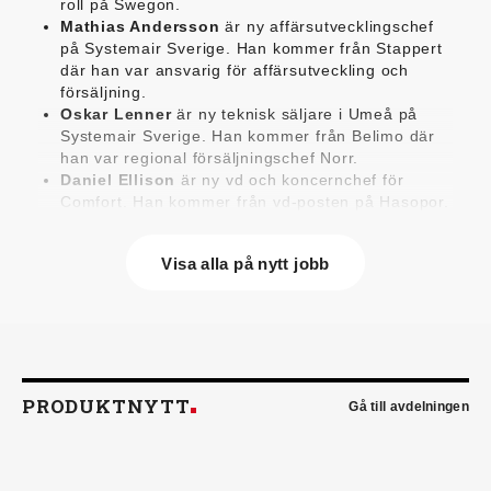
roll på Swegon.
Mathias Andersson
är ny affärsutvecklingschef
på Systemair Sverige. Han kommer från Stappert
där han var ansvarig för affärsutveckling och
försäljning.
Oskar Lenner
är ny teknisk säljare i Umeå på
Systemair Sverige. Han kommer från Belimo där
han var regional försäljningschef Norr.
Daniel Ellison
är ny vd och koncernchef för
Comfort. Han kommer från vd-posten på Hasopor.
Jens Persson
är ny försäljningsdirektör för
Laufen Sverige. Han kommer från Vieser där han
Visa alla på nytt jobb
var försäljningschef i Skandinavien.
Jonas Pettersson
är ny energi- och
teknikspecialist på Victoriahem. Han kommer från
Aktea Energy i Göteborg där han var
energikonsult.
Anastasia Andersson
är ny utvecklare av
försäljningsprocesser och produktägare på
PRODUKTNYTT
Gå till avdelningen
Swegon. Hon var tidigare teknisk marknadsförare.
Mikael Lind
är ny senior vvs-ingenjör på WSP i
Karlskrona. Han kommer från EMG
Energimontagegruppen där han var regionchef