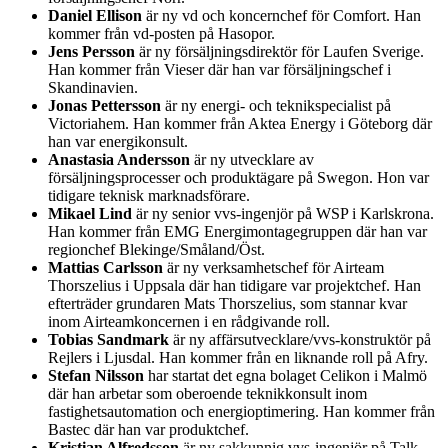
Daniel Ellison
är ny vd och koncernchef för Comfort. Han
kommer från vd-posten på Hasopor.
Jens Persson
är ny försäljningsdirektör för Laufen Sverige.
Han kommer från Vieser där han var försäljningschef i
Skandinavien.
Jonas Pettersson
är ny energi- och teknikspecialist på
Victoriahem. Han kommer från Aktea Energy i Göteborg där
han var energikonsult.
Anastasia Andersson
är ny utvecklare av
försäljningsprocesser och produktägare på Swegon. Hon var
tidigare teknisk marknadsförare.
Mikael Lind
är ny senior vvs-ingenjör på WSP i Karlskrona.
Han kommer från EMG Energimontagegruppen där han var
regionchef Blekinge/Småland/Öst.
Mattias Carlsson
är ny verksamhetschef för Airteam
Thorszelius i Uppsala där han tidigare var projektchef. Han
efterträder grundaren Mats Thorszelius, som stannar kvar
inom Airteamkoncernen i en rådgivande roll.
Tobias Sandmark
är ny affärsutvecklare/vvs-konstruktör på
Rejlers i Ljusdal. Han kommer från en liknande roll på Afry.
Stefan Nilsson
har startat det egna bolaget Celikon i Malmö
där han arbetar som oberoende teknikkonsult inom
fastighetsautomation och energioptimering. Han kommer från
Bastec där han var produktchef.
Kristian Alfredsson
är ny sakkunnig vvs-ingenjör på Talk