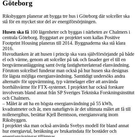
Göteborg
Riksbyggen planerar att bygga tre hus i Göteborg där solceller ska
stå för en mycket stor del av energiförsörjningen.
Husen ska få
100 lägenheter och byggas i närheten av Chalmers i
centrala Göteborg. Byggstart av projektet som kallas Positive
Footprint Housing planeras till 2014. Byggnaderna ska stå klara
2016.
Huvudtanken är att husen i princip ska vara självförsörjande på både
el och värme, genom att solceller på tak och fasader ger el till en
bergvärmeanläggning samt övrig fastighetsrelaterad elanvändning.
Förutom solcellsel funderar man också på hur husen ska designas
för lägsta möjliga energianvändning. Samtidigt undersöks andra
alternativ för uppvärmning, typ värmelager eller att använda
borrhålsvärme för FTX-systemet. I projektet har också forskare
involverats bland annat från SP Sveriges Tekniska Forskningsinstitut
och Chalmers.
– Målet är att ha en högsta energianvändning på 55 kWh,
kvadratmeter och år, men naturligtvis är det ultimata målet att få till
nollenergihus, berättar Kjell Berntsson, energiansvarig inom
Riksbyggen.
I projektet ska man också använda Svebys modell för bland annat
hur energiavtal, beräkning av brukarindata för bostäder och
energianvisningar tillämpas.