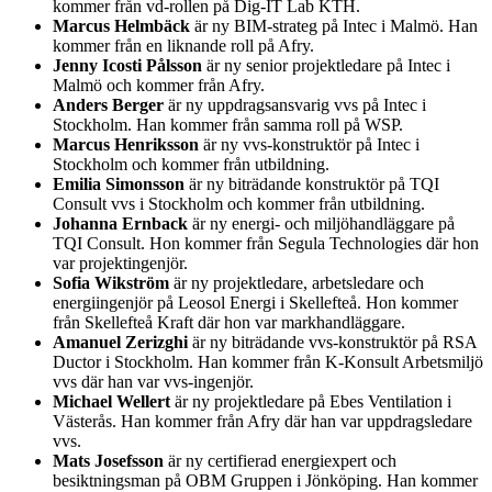
kommer från vd-rollen på Dig-IT Lab KTH.
Marcus Helmbäck
är ny BIM-strateg på Intec i Malmö. Han
kommer från en liknande roll på Afry.
Jenny Icosti Pålsson
är ny senior projektledare på Intec i
Malmö och kommer från Afry.
Anders Berger
är ny uppdragsansvarig vvs på Intec i
Stockholm. Han kommer från samma roll på WSP.
Marcus Henriksson
är ny vvs-konstruktör på Intec i
Stockholm och kommer från utbildning.
Emilia Simonsson
är ny biträdande konstruktör på TQI
Consult vvs i Stockholm och kommer från utbildning.
Johanna Ernback
är ny energi- och miljöhandläggare på
TQI Consult. Hon kommer från Segula Technologies där hon
var projektingenjör.
Sofia Wikström
är ny projektledare, arbetsledare och
energiingenjör på Leosol Energi i Skellefteå. Hon kommer
från Skellefteå Kraft där hon var markhandläggare.
Amanuel Zerizghi
är ny biträdande vvs-konstruktör på RSA
Ductor i Stockholm. Han kommer från K-Konsult Arbetsmiljö
vvs där han var vvs-ingenjör.
Michael Wellert
är ny projektledare på Ebes Ventilation i
Västerås. Han kommer från Afry där han var uppdragsledare
vvs.
Mats Josefsson
är ny certifierad energiexpert och
besiktningsman på OBM Gruppen i Jönköping. Han kommer