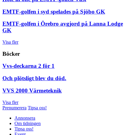
EMTF-golfen i syd spelades på Sjöbo GK
EMTF-golfen i Örebro avgjord på Lanna Lodge
GK
Visa fler
Böcker
Vvs-deckarna 2 för 1
Och plötsligt blev du död.
VVS 2000 Värmeteknik
Visa fler
Prenumerera
Tipsa oss!
Annonsera
Om tidningen
Tipsa oss!
Event