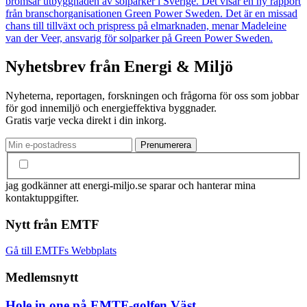
bromsar utbyggnaden av solparker i Sverige. Det visar en ny rapport
från branschorganisationen Green Power Sweden. Det är en missad
chans till tillväxt och prispress på elmarknaden, menar Madeleine
van der Veer, ansvarig för solparker på Green Power Sweden.
Nyhetsbrev från Energi & Miljö
Nyheterna, reportagen, forskningen och frågorna för oss som jobbar
för god innemiljö och energieffektiva byggnader.
Gratis varje vecka direkt i din inkorg.
jag godkänner att energi-miljo.se sparar och hanterar mina
kontaktuppgifter.
Nytt från EMTF
Gå till EMTFs Webbplats
Medlemsnytt
Hole in one på EMTF-golfen Väst