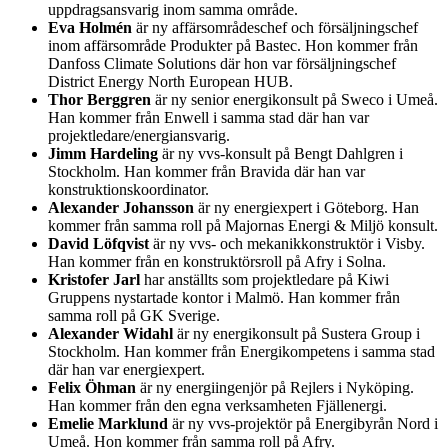
uppdragsansvarig inom samma område.
Eva Holmén
är ny affärsområdeschef och försäljningschef
inom affärsområde Produkter på Bastec. Hon kommer från
Danfoss Climate Solutions där hon var försäljningschef
District Energy North European HUB.
Thor Berggren
är ny senior energikonsult på Sweco i Umeå.
Han kommer från Enwell i samma stad där han var
projektledare/energiansvarig.
Jimm Hardeling
är ny vvs-konsult på Bengt Dahlgren i
Stockholm. Han kommer från Bravida där han var
konstruktionskoordinator.
Alexander Johansson
är ny energiexpert i Göteborg. Han
kommer från samma roll på Majornas Energi & Miljö konsult.
David Löfqvist
är ny vvs- och mekanikkonstruktör i Visby.
Han kommer från en konstruktörsroll på Afry i Solna.
Kristofer Jarl
har anställts som projektledare på Kiwi
Gruppens nystartade kontor i Malmö. Han kommer från
samma roll på GK Sverige.
Alexander Widahl
är ny energikonsult på Sustera Group i
Stockholm. Han kommer från Energikompetens i samma stad
där han var energiexpert.
Felix Öhman
är ny energiingenjör på Rejlers i Nyköping.
Han kommer från den egna verksamheten Fjällenergi.
Emelie Marklund
är ny vvs-projektör på Energibyrån Nord i
Umeå. Hon kommer från samma roll på Afry.