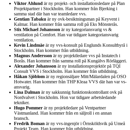
Viktor Ahlund
är ny projekt- och installationsledare på Plan
Projektpartner i Stockholm. Han kommer från Bjerking i
samma stad där han var teamledare vvs.
Gentian Tabaku
är ny ovk-besiktningsman på Keyvent i
Kalmar. Han kommer från samma roll på Eks Mönsterås.
Stix Michael Johansson
är ny kategoriansvarig vs &
ventilation på Comfort. Han var tidigare kategoriansvarig
ventilation.
Kevin Lindmäe
är ny vvs-konsult på Englunds Konsultbyrå i
Stockholm. Han kommer från utbildning.
Magnus Andersson
är ny projektledare vvs på Instatech i
Borås. Han kommer från samma roll på Kungälvs Rörläggeri.
Alexander Johansson
är ny installationsprojektör på TQI
Consult VVS i Stockholm. Han kommer från utbildning.
Håkan Sjöblom
är ny regionsäljare Mitt/Mälardalen på OSO
Hotwater. Han kommer från THP Kleaa VVS där han var vs-
ansvarig.
Lina Dalman
är ny sakkunnig funktionskontrollant ovk på
Nordvalvet i Stockholm. Hon var tidigare arbetsledande
tekniker.
Hugo Pommer
är ny projektledare på Ventpartner
Västmanland. Han kommer från en säljroll i en annan
bransch.
Fredrik Boman
är ny vvs-ingenjör i Örnsköldsvik på Umeå
Projekt Team. Han kommer från utbildning.