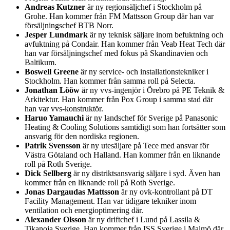
Andreas Kutzner
är ny regionsäljchef i Stockholm på
Grohe. Han kommer från FM Mattsson Group där han var
försäljningschef BTB Norr.
Jesper Lundmark
är ny teknisk säljare inom befuktning och
avfuktning på Condair. Han kommer från Veab Heat Tech där
han var försäljningschef med fokus på Skandinavien och
Baltikum.
Boswell Greene
är ny service- och installationstekniker i
Stockholm. Han kommer från samma roll på Selecta.
Jonathan Lööw
är ny vvs-ingenjör i Örebro på PE Teknik &
Arkitektur. Han kommer från Pox Group i samma stad där
han var vvs-konstruktör.
Haruo Yamauchi
är ny landschef för Sverige på Panasonic
Heating & Cooling Solutions samtidigt som han fortsätter som
ansvarig för den nordiska regionen.
Patrik Svensson
är ny utesäljare på Tece med ansvar för
Västra Götaland och Halland. Han kommer från en liknande
roll på Roth Sverige.
Dick Sellberg
är ny distriktsansvarig säljare i syd. Även han
kommer från en liknande roll på Roth Sverige.
Jonas Dargaudas Mattsson
är ny ovk-kontrollant på DT
Facility Management. Han var tidigare tekniker inom
ventilation och energioptimering där.
Alexander Olsson
är ny driftchef i Lund på Lassila &
Tikanoja Sverige. Han kommer från ISS Sverige i Malmö där