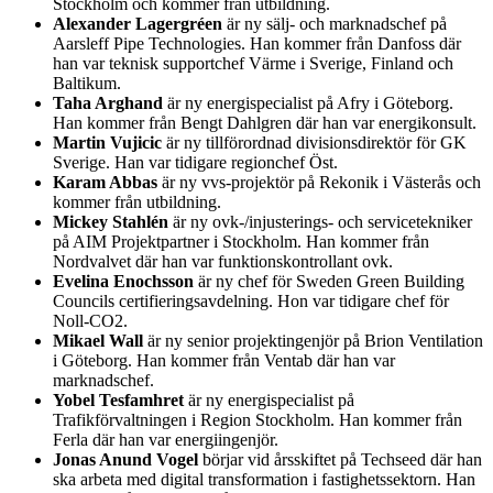
Stockholm och kommer från utbildning.
Alexander Lagergréen
är ny sälj- och marknadschef på
Aarsleff Pipe Technologies. Han kommer från Danfoss där
han var teknisk supportchef Värme i Sverige, Finland och
Baltikum.
Taha Arghand
är ny energispecialist på Afry i Göteborg.
Han kommer från Bengt Dahlgren där han var energikonsult.
Martin Vujicic
är ny tillförordnad divisionsdirektör för GK
Sverige. Han var tidigare regionchef Öst.
Karam Abbas
är ny vvs-projektör på Rekonik i Västerås och
kommer från utbildning.
Mickey Stahlén
är ny ovk-/injusterings- och servicetekniker
på AIM Projektpartner i Stockholm. Han kommer från
Nordvalvet där han var funktionskontrollant ovk.
Evelina Enochsson
är ny chef för Sweden Green Building
Councils certifieringsavdelning. Hon var tidigare chef för
Noll-CO2.
Mikael Wall
är ny senior projektingenjör på Brion Ventilation
i Göteborg. Han kommer från Ventab där han var
marknadschef.
Yobel Tesfamhret
är ny energispecialist på
Trafikförvaltningen i Region Stockholm. Han kommer från
Ferla där han var energiingenjör.
Jonas Anund Vogel
börjar vid årsskiftet på Techseed där han
ska arbeta med digital transformation i fastighetssektorn. Han