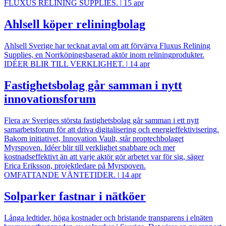
FLUXUS RELINING SUPPLIES.
|
15 apr
Ahlsell köper reliningbolag
Ahlsell Sverige har tecknat avtal om att förvärva Fluxus Relining
Supplies, en Norrköpingsbaserad aktör inom reliningprodukter.
IDÉER BLIR TILL VERKLIGHET.
|
14 apr
Fastighetsbolag går samman i nytt
innovationsforum
Flera av Sveriges största fastighetsbolag går samman i ett nytt
samarbetsforum för att driva digitalisering och energieffektivisering.
Bakom initiativet, Innovation Vault, står proptechbolaget
Myrspoven. Idéer blir till verklighet snabbare och mer
kostnadseffektivt än att varje aktör gör arbetet var för sig, säger
Erica Eriksson, projektledare på Myrspoven.
OMFATTANDE VÄNTETIDER.
|
14 apr
Solparker fastnar i nätköer
Långa ledtider, höga kostnader och bristande transparens i elnäten