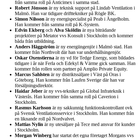
från samma roll på Anticimex i samma stad.
Robert Jönsson
är ny teknisk support på Lindab Ventilation i
Malmö. Han var tidigare drifttekniker på Rögle BK.
Simon Nilsson
är ny energispecialist på Peab i Ängelholm.
Han kommer från samma roll på K-System.
Edvin Ekberg
och
Alva Sköldin
är nya biträdande
projektörer på Metator vvs Konsult i Stockholm och kommer
båda från utbildning.
Anders Häggström
är ny energiingenjör i Malmö stad. Han
kommer från Northvolt där han var underhållsingenjör.
Oskar Oxenstierna
är ny vd för Tedge Energy, som bildades
tidigare i år när Ferla och Edekyl & Värme gick samman. Han
kommer från rollen som partner på Amplio Private Equity.
Marcus Sahlsten
är ny distriktssäljare i Väst på Oras i
Göteborg. Han kommer från Laufen Sverige där han var
försäljningsdirektör.
Haidar Jeber
är ny vvs-tekniker på Global Infrateknik i
Västerås. Han kommer från samma roll på Caverion i
Stockholm.
Rasmus Karlsson
är ny sakkunnig funktionskontrollant ovk
på Svensk Ventilationsservice i Stockholm. Han kommer från
en liknande roll på Nordvalvet.
Mattias Nylin
är ny utesäljare på Tece med ansvar för kunder
i Stockholm.
Morgan Winberg
har startat det egna företaget Morgans vvs