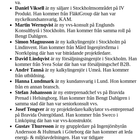
va.
Daniel Viksell
är ny säljare i Stockholmsområdet på IV
Produkt. Han kommer från FläktGroup där han var
nyckelkundsansvarig, KAM.
Martin Wernqvist
är ny vvs-konsult på Englunds
Konsultbyrå i Stockholm. Han kommer från samma roll på
Bengt Dahlgren.
Simon Magnusson
är ny kalkylingenjör i Stockholm på
Lindinvent. Han kommer från Mård Ingenjörsfirma i
Norrköping där han var biträdande projektledare.
David Lindqvist
är ny försäljningsingenjör i Stockholm. Han
kommer från Svea Solar där han var försäljningschef B2B.
André Tannå
är ny kalkylingenjör i Umeå. Han kommer
från utbildning.
Hanna Lundmark
är ny kundansvarig i Lund. Hon kommer
från en annan bransch.
Stefan Johansson
är ny entreprenadchef vs på Bravida
Prenad i Helsingborg. Han kommer från Bengt Dahlgren i
samma stad där han var seniorkonsult vvs.
Josef Tengver
är ny projektledare/kalkylator vs-entreprenad
på Bravida Östergötland. Han kommer från Sweco i
Linköping där han var vvs-konstruktör.
Gustav Thuresson
är ny gruppledare på Ingenjörsbyrån
Andersson & Hultmark i Göteborg där han kommer att leda
energi- & miljöavdelningen. Han var tidigare