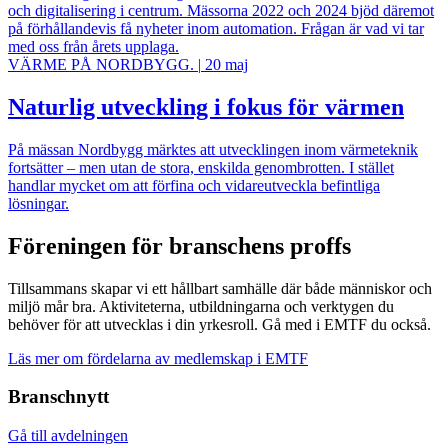
och digitalisering i centrum. Mässorna 2022 och 2024 bjöd däremot
på förhållandevis få nyheter inom automation. Frågan är vad vi tar
med oss från årets upplaga.
VÄRME PÅ NORDBYGG.
|
20 maj
Naturlig utveckling i fokus för värmen
På mässan Nordbygg märktes att utvecklingen inom värmeteknik
fortsätter – men utan de stora, enskilda genombrotten. I stället
handlar mycket om att förfina och vidareutveckla befintliga
lösningar.
Föreningen för branschens proffs
Tillsammans skapar vi ett hållbart samhälle där både människor och
miljö mår bra. Aktiviteterna, utbildningarna och verktygen du
behöver för att utvecklas i din yrkesroll. Gå med i EMTF du också.
Läs mer om fördelarna av medlemskap i EMTF
Branschnytt
Gå till avdelningen