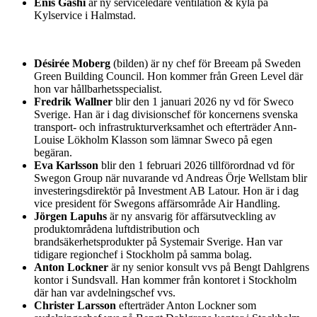
Enis Gashi
är ny serviceledare ventilation & kyla på
Kylservice i Halmstad.
Désirée Moberg
(bilden) är ny chef för Breeam på Sweden
Green Building Council. Hon kommer från Green Level där
hon var hållbarhetsspecialist.
Fredrik Wallner
blir den 1 januari 2026 ny vd för Sweco
Sverige. Han är i dag divisionschef för koncernens svenska
transport- och infrastrukturverksamhet och efterträder Ann-
Louise Lökholm Klasson som lämnar Sweco på egen
begäran.
Eva Karlsson
blir den 1 februari 2026 tillförordnad vd för
Swegon Group när nuvarande vd Andreas Örje Wellstam blir
investeringsdirektör på Investment AB Latour. Hon är i dag
vice president för Swegons affärsområde Air Handling.
Jörgen Lapuhs
är ny ansvarig för affärsutveckling av
produktområdena luftdistribution och
brandsäkerhetsprodukter på Systemair Sverige. Han var
tidigare regionchef i Stockholm på samma bolag.
Anton Lockner
är ny senior konsult vvs på Bengt Dahlgrens
kontor i Sundsvall. Han kommer från kontoret i Stockholm
där han var avdelningschef vvs.
Christer Larsson
efterträder Anton Lockner som