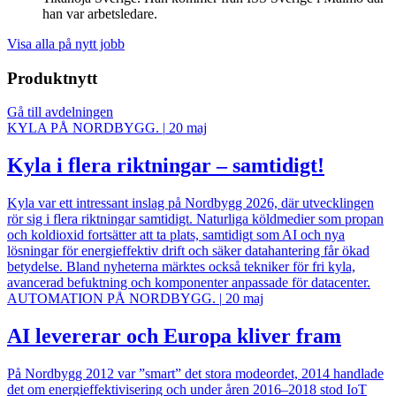
han var arbetsledare.
Visa alla på nytt jobb
Produktnytt
Gå till avdelningen
KYLA PÅ NORDBYGG.
|
20 maj
Kyla i flera riktningar – samtidigt!
Kyla var ett intressant inslag på Nordbygg 2026, där utvecklingen
rör sig i flera riktningar samtidigt. Naturliga köldmedier som propan
och koldioxid fortsätter att ta plats, samtidigt som AI och nya
lösningar för energieffektiv drift och säker datahantering får ökad
betydelse. Bland nyheterna märktes också tekniker för fri kyla,
avancerad befuktning och komponenter anpassade för datacenter.
AUTOMATION PÅ NORDBYGG.
|
20 maj
AI levererar och Europa kliver fram
På Nordbygg 2012 var ”smart” det stora modeordet, 2014 handlade
det om energieffektivisering och under åren 2016–2018 stod IoT