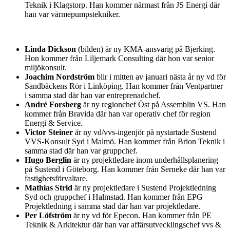
Teknik i Klagstorp. Han kommer närmast från JS Energi där
han var värmepumpstekniker.
Linda Dickson
(bilden) är ny KMA-ansvarig på Bjerking.
Hon kommer från Liljemark Consulting där hon var senior
miljökonsult.
Joachim Nordström
blir i mitten av januari nästa år ny vd för
Sandbäckens Rör i Linköping. Han kommer från Ventpartner
i samma stad där han var entreprenadchef.
André Forsberg
är ny regionchef Öst på Assemblin VS. Han
kommer från Bravida där han var operativ chef för region
Energi & Service.
Victor Steiner
är ny vd/vvs-ingenjör på nystartade Sustend
VVS-Konsult Syd i Malmö. Han kommer från Brion Teknik i
samma stad där han var gruppchef.
Hugo Berglin
är ny projektledare inom underhållsplanering
på Sustend i Göteborg. Han kommer från Serneke där han var
fastighetsförvaltare.
Mathias Strid
är ny projektledare i Sustend Projektledning
Syd och gruppchef i Halmstad. Han kommer från EPG
Projektledning i samma stad där han var projektledare.
Per Löfström
är ny vd för Epecon. Han kommer från PE
Teknik & Arkitektur där han var affärsutvecklingschef vvs &