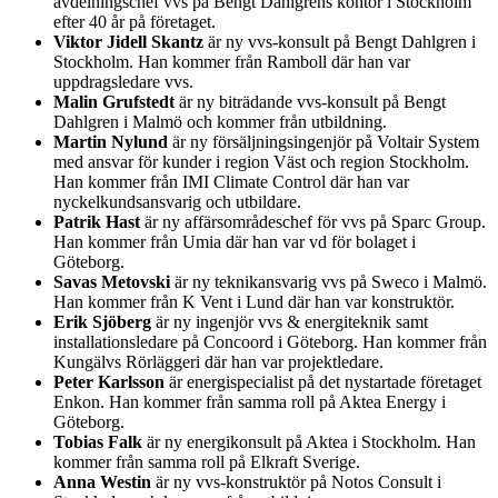
avdelningschef vvs på Bengt Dahlgrens kontor i Stockholm
efter 40 år på företaget.
Viktor Jidell Skantz
är ny vvs-konsult på Bengt Dahlgren i
Stockholm. Han kommer från Ramboll där han var
uppdragsledare vvs.
Malin Grufstedt
är ny biträdande vvs-konsult på Bengt
Dahlgren i Malmö och kommer från utbildning.
Martin Nylund
är ny försäljningsingenjör på Voltair System
med ansvar för kunder i region Väst och region Stockholm.
Han kommer från IMI Climate Control där han var
nyckelkundsansvarig och utbildare.
Patrik Hast
är ny affärsområdeschef för vvs på Sparc Group.
Han kommer från Umia där han var vd för bolaget i
Göteborg.
Savas Metovski
är ny teknikansvarig vvs på Sweco i Malmö.
Han kommer från K Vent i Lund där han var konstruktör.
Erik Sjöberg
är ny ingenjör vvs & energiteknik samt
installationsledare på Concoord i Göteborg. Han kommer från
Kungälvs Rörläggeri där han var projektledare.
Peter Karlsson
är energispecialist på det nystartade företaget
Enkon. Han kommer från samma roll på Aktea Energy i
Göteborg.
Tobias Falk
är ny energikonsult på Aktea i Stockholm. Han
kommer från samma roll på Elkraft Sverige.
Anna Westin
är ny vvs-konstruktör på Notos Consult i