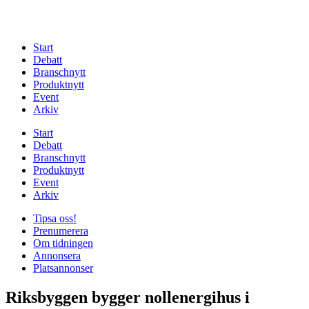
Start
Debatt
Branschnytt
Produktnytt
Event
Arkiv
Start
Debatt
Branschnytt
Produktnytt
Event
Arkiv
Tipsa oss!
Prenumerera
Om tidningen
Annonsera
Platsannonser
Riksbyggen bygger nollenergihus i