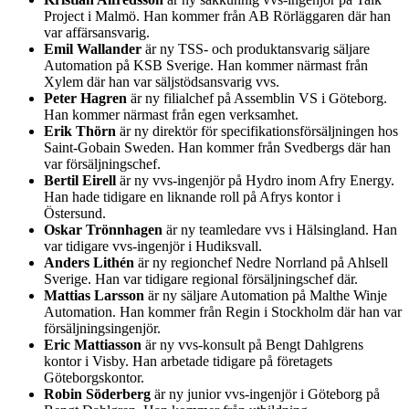
Project i Malmö. Han kommer från AB Rörläggaren där han
var affärsansvarig.
Emil Wallander
är ny TSS- och produktansvarig säljare
Automation på KSB Sverige. Han kommer närmast från
Xylem där han var säljstödsansvarig vvs.
Peter Hagren
är ny filialchef på Assemblin VS i Göteborg.
Han kommer närmast från egen verksamhet.
Erik Thörn
är ny direktör för specifikationsförsäljningen hos
Saint-Gobain Sweden. Han kommer från Svedbergs där han
var försäljningschef.
Bertil Eirell
är ny vvs-ingenjör på Hydro inom Afry Energy.
Han hade tidigare en liknande roll på Afrys kontor i
Östersund.
Oskar Trönnhagen
är ny teamledare vvs i Hälsingland. Han
var tidigare vvs-ingenjör i Hudiksvall.
Anders Lithén
är ny regionchef Nedre Norrland på Ahlsell
Sverige. Han var tidigare regional försäljningschef där.
Mattias Larsson
är ny säljare Automation på Malthe Winje
Automation. Han kommer från Regin i Stockholm där han var
försäljningsingenjör.
Eric Mattiasson
är ny vvs-konsult på Bengt Dahlgrens
kontor i Visby. Han arbetade tidigare på företagets
Göteborgskontor.
Robin Söderberg
är ny junior vvs-ingenjör i Göteborg på