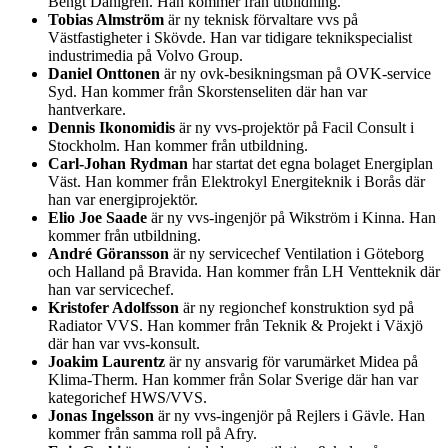
Bengt Dahlgren. Han kommer från utbildning.
Tobias Almström
är ny teknisk förvaltare vvs på
Västfastigheter i Skövde. Han var tidigare teknikspecialist
industrimedia på Volvo Group.
Daniel Onttonen
är ny ovk-besikningsman på OVK-service
Syd. Han kommer från Skorstenseliten där han var
hantverkare.
Dennis Ikonomidis
är ny vvs-projektör på Facil Consult i
Stockholm. Han kommer från utbildning.
Carl-Johan Rydman
har startat det egna bolaget Energiplan
Väst. Han kommer från Elektrokyl Energiteknik i Borås där
han var energiprojektör.
Elio Joe Saade
är ny vvs-ingenjör på Wikström i Kinna. Han
kommer från utbildning.
André Göransson
är ny servicechef Ventilation i Göteborg
och Halland på Bravida. Han kommer från LH Ventteknik där
han var servicechef.
Kristofer Adolfsson
är ny regionchef konstruktion syd på
Radiator VVS. Han kommer från Teknik & Projekt i Växjö
där han var vvs-konsult.
Joakim Laurentz
är ny ansvarig för varumärket Midea på
Klima-Therm. Han kommer från Solar Sverige där han var
kategorichef HWS/VVS.
Jonas Ingelsson
är ny vvs-ingenjör på Rejlers i Gävle. Han
kommer från samma roll på Afry.