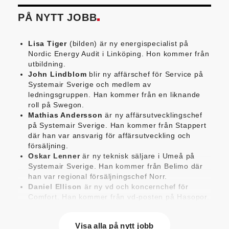
PÅ NYTT JOBB
Lisa Tiger
(bilden) är ny energispecialist på
Nordic Energy Audit i Linköping. Hon kommer från
utbildning.
John Lindblom
blir ny affärschef för Service på
Systemair Sverige och medlem av
ledningsgruppen. Han kommer från en liknande
roll på Swegon.
Mathias Andersson
är ny affärsutvecklingschef
på Systemair Sverige. Han kommer från Stappert
där han var ansvarig för affärsutveckling och
försäljning.
Oskar Lenner
är ny teknisk säljare i Umeå på
Systemair Sverige. Han kommer från Belimo där
han var regional försäljningschef Norr.
Daniel Ellison
är ny vd och koncernchef för
Comfort. Han kommer från vd-posten på Hasopor.
Jens Persson
är ny försäljningsdirektör för
Laufen Sverige. Han kommer från Vieser där han
Visa alla på nytt jobb
var försäljningschef i Skandinavien.