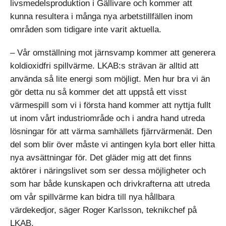
livsmedelsproduktion i Gällivare och kommer att
kunna resultera i många nya arbetstillfällen inom
områden som tidigare inte varit aktuella.
– Vår omställning mot järnsvamp kommer att generera
koldioxidfri spillvärme. LKAB:s strävan är alltid att
använda så lite energi som möjligt. Men hur bra vi än
gör detta nu så kommer det att uppstå ett visst
värmespill som vi i första hand kommer att nyttja fullt
ut inom vårt industriområde och i andra hand utreda
lösningar för att värma samhällets fjärrvärmenät. Den
del som blir över måste vi antingen kyla bort eller hitta
nya avsättningar för. Det gläder mig att det finns
aktörer i näringslivet som ser dessa möjligheter och
som har både kunskapen och drivkrafterna att utreda
om vår spillvärme kan bidra till nya hållbara
värdekedjor, säger Roger Karlsson, teknikchef på
LKAB.