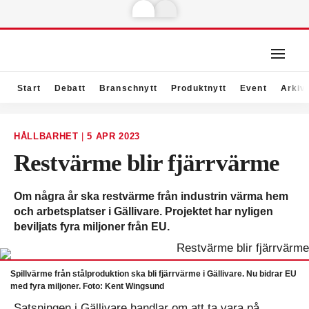
Start
Debatt
Branschnytt
Produktnytt
Event
Arkiv
HÅLLBARHET
|
5 APR 2023
Restvärme blir fjärrvärme
Om några år ska restvärme från industrin värma hem
och arbetsplatser i Gällivare. Projektet har nyligen
beviljats fyra miljoner från EU.
Spillvärme från stålproduktion ska bli fjärrvärme i Gällivare. Nu bidrar EU
med fyra miljoner. Foto: Kent Wingsund
Satsningen i Gällivare handlar om att ta vara på