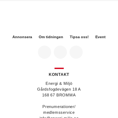
hållbarhetsspecialist.
Fredrik Wallner
blir den 1 januari 2026 ny vd för
Sweco Sverige. Han är i dag divisionschef för
koncernens svenska transport- och
infrastrukturverksamhet och efterträder Ann-
Louise Lökholm Klasson som lämnar Sweco på
egen begäran.
Annonsera
Om tidningen
Tipsa oss!
Event
Eva Karlsson
blir den 1 februari 2026
tillförordnad vd för Swegon Group när nuvarande
vd Andreas Örje Wellstam blir investeringsdirektör
på Investment AB Latour. Hon är i dag vice
president för Swegons affärsområde Air Handling.
Jörgen Lapuhs
är ny ansvarig för
affärsutveckling av produktområdena
KONTAKT
luftdistribution och brandsäkerhetsprodukter på
Systemair Sverige. Han var tidigare regionchef i
Energi & Miljö
Stockholm på samma bolag.
Gårdsfogdevägen 18 A
Anton Lockner
är ny senior konsult vvs på Bengt
168 67 BROMMA
Dahlgrens kontor i Sundsvall. Han kommer från
kontoret i Stockholm där han var avdelningschef
Prenumerationer/
vvs.
medlemsservice
Christer Larsson
efterträder Anton Lockner som