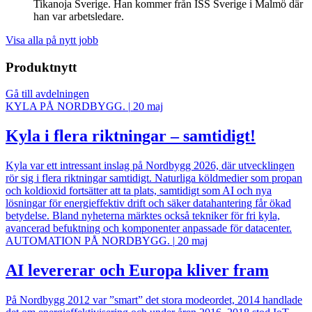
Tikanoja Sverige. Han kommer från ISS Sverige i Malmö där
han var arbetsledare.
Visa alla på nytt jobb
Produktnytt
Gå till avdelningen
KYLA PÅ NORDBYGG.
|
20 maj
Kyla i flera riktningar – samtidigt!
Kyla var ett intressant inslag på Nordbygg 2026, där utvecklingen
rör sig i flera riktningar samtidigt. Naturliga köldmedier som propan
och koldioxid fortsätter att ta plats, samtidigt som AI och nya
lösningar för energieffektiv drift och säker datahantering får ökad
betydelse. Bland nyheterna märktes också tekniker för fri kyla,
avancerad befuktning och komponenter anpassade för datacenter.
AUTOMATION PÅ NORDBYGG.
|
20 maj
AI levererar och Europa kliver fram
På Nordbygg 2012 var ”smart” det stora modeordet, 2014 handlade