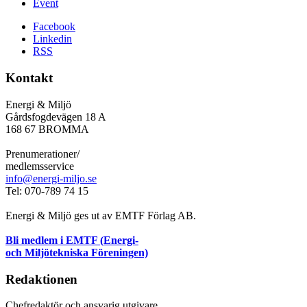
Event
Facebook
Linkedin
RSS
Kontakt
Energi & Miljö
Gårdsfogdevägen 18 A
168 67 BROMMA
Prenumerationer/
medlemsservice
info@energi-miljo.se
Tel: 070-789 74 15
Energi & Miljö ges ut av EMTF Förlag AB.
Bli medlem i EMTF (Energi-
och Miljötekniska Föreningen)
Redaktionen
Chefredaktör och ansvarig utgivare