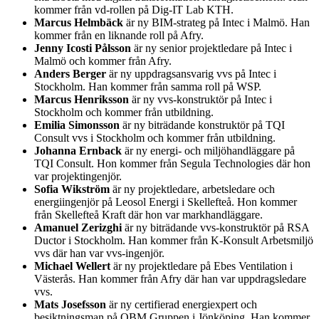
kommer från vd-rollen på Dig-IT Lab KTH.
Marcus Helmbäck
är ny BIM-strateg på Intec i Malmö. Han
kommer från en liknande roll på Afry.
Jenny Icosti Pålsson
är ny senior projektledare på Intec i
Malmö och kommer från Afry.
Anders Berger
är ny uppdragsansvarig vvs på Intec i
Stockholm. Han kommer från samma roll på WSP.
Marcus Henriksson
är ny vvs-konstruktör på Intec i
Stockholm och kommer från utbildning.
Emilia Simonsson
är ny biträdande konstruktör på TQI
Consult vvs i Stockholm och kommer från utbildning.
Johanna Ernback
är ny energi- och miljöhandläggare på
TQI Consult. Hon kommer från Segula Technologies där hon
var projektingenjör.
Sofia Wikström
är ny projektledare, arbetsledare och
energiingenjör på Leosol Energi i Skellefteå. Hon kommer
från Skellefteå Kraft där hon var markhandläggare.
Amanuel Zerizghi
är ny biträdande vvs-konstruktör på RSA
Ductor i Stockholm. Han kommer från K-Konsult Arbetsmiljö
vvs där han var vvs-ingenjör.
Michael Wellert
är ny projektledare på Ebes Ventilation i
Västerås. Han kommer från Afry där han var uppdragsledare
vvs.
Mats Josefsson
är ny certifierad energiexpert och
besiktningsman på OBM Gruppen i Jönköping. Han kommer