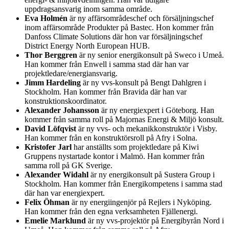
uppdragsansvarig inom samma område.
Eva Holmén
är ny affärsområdeschef och försäljningschef
inom affärsområde Produkter på Bastec. Hon kommer från
Danfoss Climate Solutions där hon var försäljningschef
District Energy North European HUB.
Thor Berggren
är ny senior energikonsult på Sweco i Umeå.
Han kommer från Enwell i samma stad där han var
projektledare/energiansvarig.
Jimm Hardeling
är ny vvs-konsult på Bengt Dahlgren i
Stockholm. Han kommer från Bravida där han var
konstruktionskoordinator.
Alexander Johansson
är ny energiexpert i Göteborg. Han
kommer från samma roll på Majornas Energi & Miljö konsult.
David Löfqvist
är ny vvs- och mekanikkonstruktör i Visby.
Han kommer från en konstruktörsroll på Afry i Solna.
Kristofer Jarl
har anställts som projektledare på Kiwi
Gruppens nystartade kontor i Malmö. Han kommer från
samma roll på GK Sverige.
Alexander Widahl
är ny energikonsult på Sustera Group i
Stockholm. Han kommer från Energikompetens i samma stad
där han var energiexpert.
Felix Öhman
är ny energiingenjör på Rejlers i Nyköping.
Han kommer från den egna verksamheten Fjällenergi.
Emelie Marklund
är ny vvs-projektör på Energibyrån Nord i