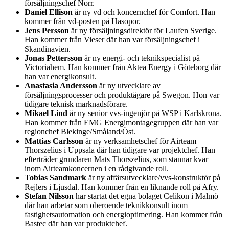
försäljningschef Norr.
Daniel Ellison
är ny vd och koncernchef för Comfort. Han
kommer från vd-posten på Hasopor.
Jens Persson
är ny försäljningsdirektör för Laufen Sverige.
Han kommer från Vieser där han var försäljningschef i
Skandinavien.
Jonas Pettersson
är ny energi- och teknikspecialist på
Victoriahem. Han kommer från Aktea Energy i Göteborg där
han var energikonsult.
Anastasia Andersson
är ny utvecklare av
försäljningsprocesser och produktägare på Swegon. Hon var
tidigare teknisk marknadsförare.
Mikael Lind
är ny senior vvs-ingenjör på WSP i Karlskrona.
Han kommer från EMG Energimontagegruppen där han var
regionchef Blekinge/Småland/Öst.
Mattias Carlsson
är ny verksamhetschef för Airteam
Thorszelius i Uppsala där han tidigare var projektchef. Han
efterträder grundaren Mats Thorszelius, som stannar kvar
inom Airteamkoncernen i en rådgivande roll.
Tobias Sandmark
är ny affärsutvecklare/vvs-konstruktör på
Rejlers i Ljusdal. Han kommer från en liknande roll på Afry.
Stefan Nilsson
har startat det egna bolaget Celikon i Malmö
där han arbetar som oberoende teknikkonsult inom
fastighetsautomation och energioptimering. Han kommer från
Bastec där han var produktchef.