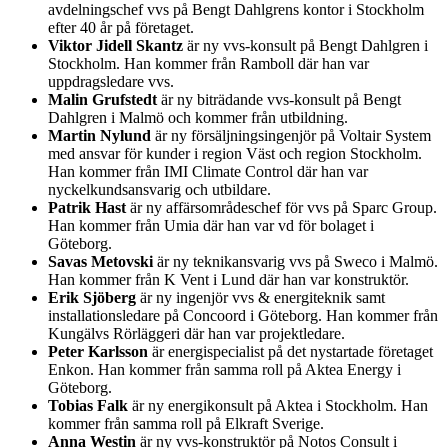
avdelningschef vvs på Bengt Dahlgrens kontor i Stockholm
efter 40 år på företaget.
Viktor Jidell Skantz
är ny vvs-konsult på Bengt Dahlgren i
Stockholm. Han kommer från Ramboll där han var
uppdragsledare vvs.
Malin Grufstedt
är ny biträdande vvs-konsult på Bengt
Dahlgren i Malmö och kommer från utbildning.
Martin Nylund
är ny försäljningsingenjör på Voltair System
med ansvar för kunder i region Väst och region Stockholm.
Han kommer från IMI Climate Control där han var
nyckelkundsansvarig och utbildare.
Patrik Hast
är ny affärsområdeschef för vvs på Sparc Group.
Han kommer från Umia där han var vd för bolaget i
Göteborg.
Savas Metovski
är ny teknikansvarig vvs på Sweco i Malmö.
Han kommer från K Vent i Lund där han var konstruktör.
Erik Sjöberg
är ny ingenjör vvs & energiteknik samt
installationsledare på Concoord i Göteborg. Han kommer från
Kungälvs Rörläggeri där han var projektledare.
Peter Karlsson
är energispecialist på det nystartade företaget
Enkon. Han kommer från samma roll på Aktea Energy i
Göteborg.
Tobias Falk
är ny energikonsult på Aktea i Stockholm. Han
kommer från samma roll på Elkraft Sverige.
Anna Westin
är ny vvs-konstruktör på Notos Consult i