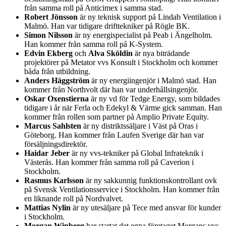
från samma roll på Anticimex i samma stad.
Robert Jönsson
är ny teknisk support på Lindab Ventilation i
Malmö. Han var tidigare drifttekniker på Rögle BK.
Simon Nilsson
är ny energispecialist på Peab i Ängelholm.
Han kommer från samma roll på K-System.
Edvin Ekberg
och
Alva Sköldin
är nya biträdande
projektörer på Metator vvs Konsult i Stockholm och kommer
båda från utbildning.
Anders Häggström
är ny energiingenjör i Malmö stad. Han
kommer från Northvolt där han var underhållsingenjör.
Oskar Oxenstierna
är ny vd för Tedge Energy, som bildades
tidigare i år när Ferla och Edekyl & Värme gick samman. Han
kommer från rollen som partner på Amplio Private Equity.
Marcus Sahlsten
är ny distriktssäljare i Väst på Oras i
Göteborg. Han kommer från Laufen Sverige där han var
försäljningsdirektör.
Haidar Jeber
är ny vvs-tekniker på Global Infrateknik i
Västerås. Han kommer från samma roll på Caverion i
Stockholm.
Rasmus Karlsson
är ny sakkunnig funktionskontrollant ovk
på Svensk Ventilationsservice i Stockholm. Han kommer från
en liknande roll på Nordvalvet.
Mattias Nylin
är ny utesäljare på Tece med ansvar för kunder
i Stockholm.
Morgan Winberg
har startat det egna företaget Morgans vvs