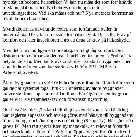
nytt sätt att bedöma hälsorisker. Vi kan nu mäta det som förr krävde
forskningslaboratorier. Nu behövs utrednings- och
utvecklingsarbete. Vad ska mätas och hur? Nya metoder kommer att
revolutionera branschen.
Myndigheternas nuvarande regler, som fortfarande gäller, är
undermåliga. De saknar relevans för hälso­skydd. De ställer krav på
komfort och låter inspektörerna tro att detta är krav på hälsoskydd.
Men det finns möjligen ett undantag: orimligt låg komfort. Om
diskomforten närmar sig det man i juridiken kallar en ”störning” av
betydande slag. Men här krävs omdöme – särskilt i byggnader med
stora kulturvärden som har starkt skydd från PBL, MB och
Arbetsmiljöverket.
Äldre byggnader ska vid OVK bedömas utifrån de ”föreskrifter som
gällde när systemet togs i bruk”. Hantering av äldre byggnader
kräver stor kunskap – som sällan finns. För åtgärder i en byggnad
gäller PBL:s varsamhetskrav och förvanskningsförbud.
Om inga åtgärder görs kan befintligt system bevaras. Vid ändring
kan reglerna anpassas och avsteg göras med hänsyn till byggnadens
förutsättningar och ändringens omfattning (8 kap, 7§). Här görs ofta
grova fel. Men rätt specialister, ny mätteknik, en relevant förstudie
och utvecklade rutiner för OVK kan öppna vägen för bättre skydd