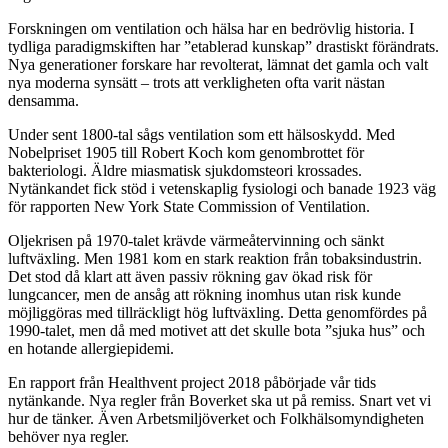
Forskningen om ventilation och hälsa har en bedrövlig historia. I
tydliga paradigmskiften har ”etablerad kunskap” drastiskt förändrats.
Nya generationer forskare har revolterat, lämnat det gamla och valt
nya moderna synsätt – trots att verkligheten ofta varit nästan
densamma.
Under sent 1800-tal sågs venti­lation som ett hälsoskydd. Med
Nobelpriset 1905 till Robert Koch kom genombrottet för
bakteriologi. Äldre miasmatisk sjukdomsteori krossades.
Nytänkandet fick stöd i vetenskaplig fysiologi och banade 1923 väg
för rapporten New York State Commission of Ventilation.
Oljekrisen på 1970-talet krävde värmeåtervinning och sänkt
luftväxling. Men 1981 kom en stark reaktion från tobaksindustrin.
Det stod då klart att även passiv rökning gav ökad risk för
lungcancer, men de ansåg att rökning inomhus utan risk kunde
möjliggöras med tillräckligt hög luftväxling. Detta genomfördes på
1990-talet, men då med motivet att det skulle bota ”sjuka hus” och
en hotande allergi­epidemi.
En rapport från Healthvent project 2018 påbörjade vår tids
nytänkande. Nya regler från Boverket ska ut på remiss. Snart vet vi
hur de tänker. Även Arbetsmiljöverket och Folkhälsomyndigheten
behöver nya regler.