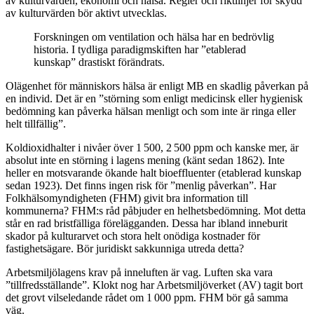
av kulturvärden, ekonomi och hälsa. Regler och riktlinjer för skydd
av kulturvärden bör aktivt utvecklas.
Forskningen om ventilation och hälsa har en bedrövlig
historia. I tydliga paradigmskiften har ”etablerad
kunskap” drastiskt förändrats.
Olägenhet för människors hälsa är enligt MB en skadlig påverkan på
en individ. Det är en ”störning som enligt medicinsk eller hygienisk
bedömning kan påverka hälsan menligt och som inte är ringa eller
helt tillfällig”.
Koldioxidhalter i nivåer över 1 500, 2 500 ppm och kanske mer, är
absolut inte en störning i lagens mening (känt sedan 1862). Inte
heller en motsvarande ökande halt bioeffluenter (etablerad kunskap
sedan 1923). Det finns ingen risk för ”menlig påverkan”. Har
Folkhälsomyndigheten (FHM) givit bra information till
kommunerna? FHM:s råd påbjuder en helhetsbedömning. Mot detta
står en rad bristfälliga förelägganden. Dessa har ibland inneburit
skador på kulturarvet och stora helt onödiga kostnader för
fastighetsägare. Bör juridiskt sakkunniga utreda detta?
Arbetsmiljölagens krav på inneluften är vag. Luften ska vara
”tillfredsställande”. Klokt nog har Arbetsmiljöverket (AV) tagit bort
det grovt vilseledande rådet om 1 000 ppm. FHM bör gå samma
väg.