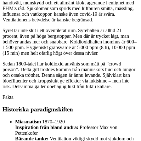
handtvätt, munskydd och ett allmänt klokt agerande i enlighet med
FHM:s råd. Sjukdomar som sprids med luftburen smitta, mässling,
influensa och vattkoppor, kanske även covid-19 är svåra.
Ventilationens betydelse är kanske begränsad.
Syret tar inte slut i ett oventilerat rum. Syrehalten är alltid 21
procent, även på höga bergstoppar. Men där är trycket lågt, man
behöver andas mer och snabbare. Koldioxidhalten inomhus är 600–
1 500 ppm. Hygieniskt gränsvärde är 5 000 ppm (8 h), 10 000 ppm
(15 min) men helt ofarlig högt över dessa nivåer.
Sedan 1800-talet har koldioxid använts som mått på ”crowd
poison”. Detta gift troddes komma från människors hud och lungor
och orsaka trötthet. Denna sägen är ännu levande. Självklart kan
bioeffluenter och kroppslukt ge effekter via luktsinne – men inte
risk. Detsamma gäller obehaglig lukt från fukt i källare.
Fakta
Historiska paradigmskiften
Miasmatism
1870–1920
Inspiration från bland andra:
Professor Max von
Pettenkofer
Bärande tanke:
Ventilation viktigt skydd mot sjukdom och