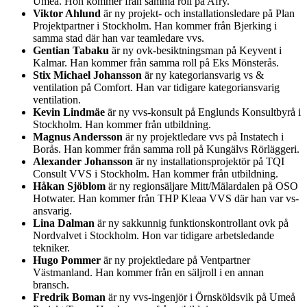
Umeå. Hon kommer från samma roll på Afry.
Viktor Ahlund
är ny projekt- och installationsledare på Plan
Projektpartner i Stockholm. Han kommer från Bjerking i
samma stad där han var teamledare vvs.
Gentian Tabaku
är ny ovk-besiktningsman på Keyvent i
Kalmar. Han kommer från samma roll på Eks Mönsterås.
Stix Michael Johansson
är ny kategoriansvarig vs &
ventilation på Comfort. Han var tidigare kategoriansvarig
ventilation.
Kevin Lindmäe
är ny vvs-konsult på Englunds Konsultbyrå i
Stockholm. Han kommer från utbildning.
Magnus Andersson
är ny projektledare vvs på Instatech i
Borås. Han kommer från samma roll på Kungälvs Rörläggeri.
Alexander Johansson
är ny installationsprojektör på TQI
Consult VVS i Stockholm. Han kommer från utbildning.
Håkan Sjöblom
är ny regionsäljare Mitt/Mälardalen på OSO
Hotwater. Han kommer från THP Kleaa VVS där han var vs-
ansvarig.
Lina Dalman
är ny sakkunnig funktionskontrollant ovk på
Nordvalvet i Stockholm. Hon var tidigare arbetsledande
tekniker.
Hugo Pommer
är ny projektledare på Ventpartner
Västmanland. Han kommer från en säljroll i en annan
bransch.
Fredrik Boman
är ny vvs-ingenjör i Örnsköldsvik på Umeå