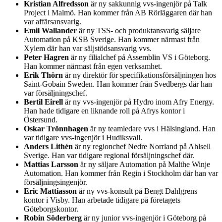
Kristian Alfredsson
är ny sakkunnig vvs-ingenjör på Talk
Project i Malmö. Han kommer från AB Rörläggaren där han
var affärsansvarig.
Emil Wallander
är ny TSS- och produktansvarig säljare
Automation på KSB Sverige. Han kommer närmast från
Xylem där han var säljstödsansvarig vvs.
Peter Hagren
är ny filialchef på Assemblin VS i Göteborg.
Han kommer närmast från egen verksamhet.
Erik Thörn
är ny direktör för specifikationsförsäljningen hos
Saint-Gobain Sweden. Han kommer från Svedbergs där han
var försäljningschef.
Bertil Eirell
är ny vvs-ingenjör på Hydro inom Afry Energy.
Han hade tidigare en liknande roll på Afrys kontor i
Östersund.
Oskar Trönnhagen
är ny teamledare vvs i Hälsingland. Han
var tidigare vvs-ingenjör i Hudiksvall.
Anders Lithén
är ny regionchef Nedre Norrland på Ahlsell
Sverige. Han var tidigare regional försäljningschef där.
Mattias Larsson
är ny säljare Automation på Malthe Winje
Automation. Han kommer från Regin i Stockholm där han var
försäljningsingenjör.
Eric Mattiasson
är ny vvs-konsult på Bengt Dahlgrens
kontor i Visby. Han arbetade tidigare på företagets
Göteborgskontor.
Robin Söderberg
är ny junior vvs-ingenjör i Göteborg på