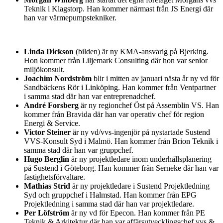
Teknik i Klagstorp. Han kommer närmast från JS Energi där
han var värmepumpstekniker.
Linda Dickson
(bilden) är ny KMA-ansvarig på Bjerking.
Hon kommer från Liljemark Consulting där hon var senior
miljökonsult.
Joachim Nordström
blir i mitten av januari nästa år ny vd för
Sandbäckens Rör i Linköping. Han kommer från Ventpartner
i samma stad där han var entreprenadchef.
André Forsberg
är ny regionchef Öst på Assemblin VS. Han
kommer från Bravida där han var operativ chef för region
Energi & Service.
Victor Steiner
är ny vd/vvs-ingenjör på nystartade Sustend
VVS-Konsult Syd i Malmö. Han kommer från Brion Teknik i
samma stad där han var gruppchef.
Hugo Berglin
är ny projektledare inom underhållsplanering
på Sustend i Göteborg. Han kommer från Serneke där han var
fastighetsförvaltare.
Mathias Strid
är ny projektledare i Sustend Projektledning
Syd och gruppchef i Halmstad. Han kommer från EPG
Projektledning i samma stad där han var projektledare.
Per Löfström
är ny vd för Epecon. Han kommer från PE
Teknik & Arkitektur där han var affärsutvecklingschef vvs &