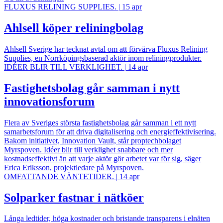
FLUXUS RELINING SUPPLIES.
|
15 apr
Ahlsell köper reliningbolag
Ahlsell Sverige har tecknat avtal om att förvärva Fluxus Relining
Supplies, en Norrköpingsbaserad aktör inom reliningprodukter.
IDÉER BLIR TILL VERKLIGHET.
|
14 apr
Fastighetsbolag går samman i nytt
innovationsforum
Flera av Sveriges största fastighetsbolag går samman i ett nytt
samarbetsforum för att driva digitalisering och energieffektivisering.
Bakom initiativet, Innovation Vault, står proptechbolaget
Myrspoven. Idéer blir till verklighet snabbare och mer
kostnadseffektivt än att varje aktör gör arbetet var för sig, säger
Erica Eriksson, projektledare på Myrspoven.
OMFATTANDE VÄNTETIDER.
|
14 apr
Solparker fastnar i nätköer
Långa ledtider, höga kostnader och bristande transparens i elnäten