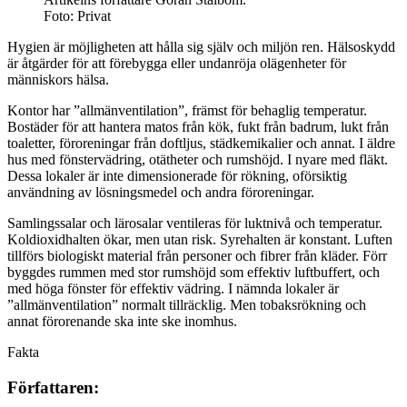
Foto: Privat
Hygien är möjligheten att hålla sig själv och miljön ren. Hälsoskydd
är åtgärder för att förebygga eller undanröja olägenheter för
människors hälsa.
Kontor har ”allmänventilation”, främst för behaglig temperatur.
Bostäder för att hantera matos från kök, fukt från badrum, lukt från
toaletter, föroreningar från doftljus, städkemikalier och annat. I äldre
hus med fönstervädring, otätheter och rumshöjd. I nyare med fläkt.
Dessa lokaler är inte dimensionerade för rökning, oförsiktig
användning av lösningsmedel och andra föroreningar.
Samlingssalar och lärosalar ventileras för luktnivå och temperatur.
Koldioxidhalten ökar, men utan risk. Syrehalten är konstant. Luften
tillförs biologiskt material från personer och fibrer från kläder. Förr
byggdes rummen med stor rumshöjd som effektiv luftbuffert, och
med höga fönster för effektiv vädring. I nämnda lokaler är
”allmänventilation” normalt tillräcklig. Men tobaksrökning och
annat förorenande ska inte ske inomhus.
Fakta
Författaren: