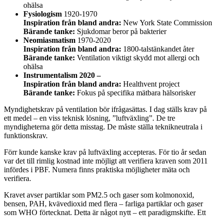
ohälsa
Fysiologism
1920-1970
Inspiration från bland andra:
New York State Commission
Bärande tanke:
Sjukdomar beror på bakterier
Neomiasmatism
1970-2020
Inspiration från bland andra:
1800-talstänkandet åter
Bärande tanke:
Ventilation viktigt skydd mot allergi
och
ohälsa
Instrumentalism 2020 –
Inspiration från bland andra:
Healthvent project
Bärande tanke:
Fokus på specifika mätbara hälsorisker
Myndighetskrav på ventilation bör ifrågasättas. I dag ställs krav på
ett medel – en viss teknisk lösning, ”luftväxling”. De tre
myndigheterna gör detta misstag. De måste ställa teknikneutrala i
funktionskrav.
Förr kunde kanske krav på luftväxling accepteras. För tio år sedan
var det till rimlig kostnad inte möjligt att verifiera kraven som 2011
infördes i PBF. Numera finns praktiska möjligheter mäta och
verifiera.
Kravet avser partiklar som PM2.5 och gaser som kolmonoxid,
bensen, PAH, kvävedioxid med flera – farliga partiklar och gaser
som WHO förtecknat. Detta är något nytt – ett paradigmskifte. Ett