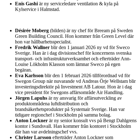
Enis Gashi
är ny serviceledare ventilation & kyla på
Kylservice i Halmstad.
Désirée Moberg
(bilden) är ny chef för Breeam på Sweden
Green Building Council. Hon kommer från Green Level där
hon var hållbarhetsspecialist.
Fredrik Wallner
blir den 1 januari 2026 ny vd för Sweco
Sverige. Han är i dag divisionschef för koncernens svenska
transport- och infrastrukturverksamhet och efterträder Ann-
Louise Lökholm Klasson som lämnar Sweco på egen
begäran.
Eva Karlsson
blir den 1 februari 2026 tillförordnad vd för
Swegon Group när nuvarande vd Andreas Örje Wellstam blir
investeringsdirektör på Investment AB Latour. Hon är i dag
vice president för Swegons affärsområde Air Handling.
Jörgen Lapuhs
är ny ansvarig för affärsutveckling av
produktområdena luftdistribution och
brandsäkerhetsprodukter på Systemair Sverige. Han var
tidigare regionchef i Stockholm på samma bolag.
Anton Lockner
är ny senior konsult vvs på Bengt Dahlgrens
kontor i Sundsvall. Han kommer från kontoret i Stockholm
där han var avdelningschef vvs.
Christer Larsson
efterträder Anton Lockner som