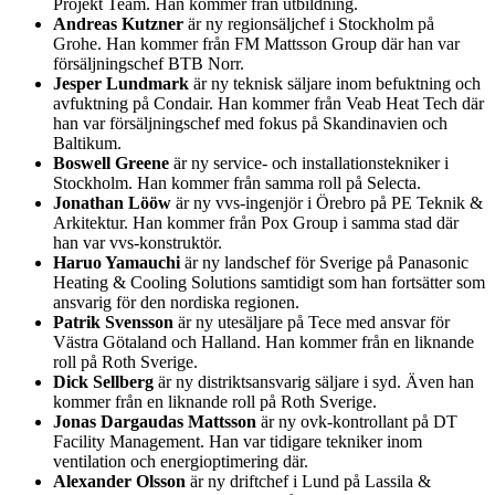
Projekt Team. Han kommer från utbildning.
Andreas Kutzner
är ny regionsäljchef i Stockholm på
Grohe. Han kommer från FM Mattsson Group där han var
försäljningschef BTB Norr.
Jesper Lundmark
är ny teknisk säljare inom befuktning och
avfuktning på Condair. Han kommer från Veab Heat Tech där
han var försäljningschef med fokus på Skandinavien och
Baltikum.
Boswell Greene
är ny service- och installationstekniker i
Stockholm. Han kommer från samma roll på Selecta.
Jonathan Lööw
är ny vvs-ingenjör i Örebro på PE Teknik &
Arkitektur. Han kommer från Pox Group i samma stad där
han var vvs-konstruktör.
Haruo Yamauchi
är ny landschef för Sverige på Panasonic
Heating & Cooling Solutions samtidigt som han fortsätter som
ansvarig för den nordiska regionen.
Patrik Svensson
är ny utesäljare på Tece med ansvar för
Västra Götaland och Halland. Han kommer från en liknande
roll på Roth Sverige.
Dick Sellberg
är ny distriktsansvarig säljare i syd. Även han
kommer från en liknande roll på Roth Sverige.
Jonas Dargaudas Mattsson
är ny ovk-kontrollant på DT
Facility Management. Han var tidigare tekniker inom
ventilation och energioptimering där.
Alexander Olsson
är ny driftchef i Lund på Lassila &