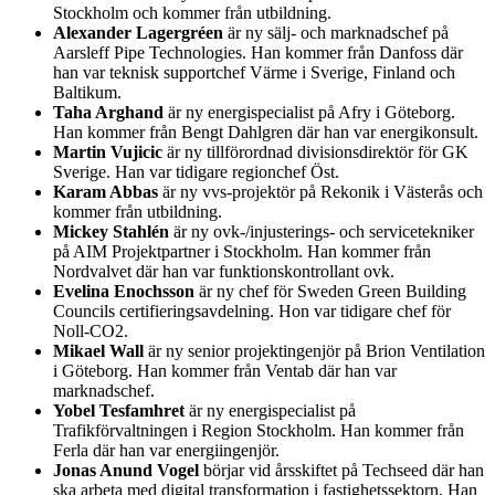
Stockholm och kommer från utbildning.
Alexander Lagergréen
är ny sälj- och marknadschef på
Aarsleff Pipe Technologies. Han kommer från Danfoss där
han var teknisk supportchef Värme i Sverige, Finland och
Baltikum.
Taha Arghand
är ny energispecialist på Afry i Göteborg.
Han kommer från Bengt Dahlgren där han var energikonsult.
Martin Vujicic
är ny tillförordnad divisionsdirektör för GK
Sverige. Han var tidigare regionchef Öst.
Karam Abbas
är ny vvs-projektör på Rekonik i Västerås och
kommer från utbildning.
Mickey Stahlén
är ny ovk-/injusterings- och servicetekniker
på AIM Projektpartner i Stockholm. Han kommer från
Nordvalvet där han var funktionskontrollant ovk.
Evelina Enochsson
är ny chef för Sweden Green Building
Councils certifieringsavdelning. Hon var tidigare chef för
Noll-CO2.
Mikael Wall
är ny senior projektingenjör på Brion Ventilation
i Göteborg. Han kommer från Ventab där han var
marknadschef.
Yobel Tesfamhret
är ny energispecialist på
Trafikförvaltningen i Region Stockholm. Han kommer från
Ferla där han var energiingenjör.
Jonas Anund Vogel
börjar vid årsskiftet på Techseed där han
ska arbeta med digital transformation i fastighetssektorn. Han