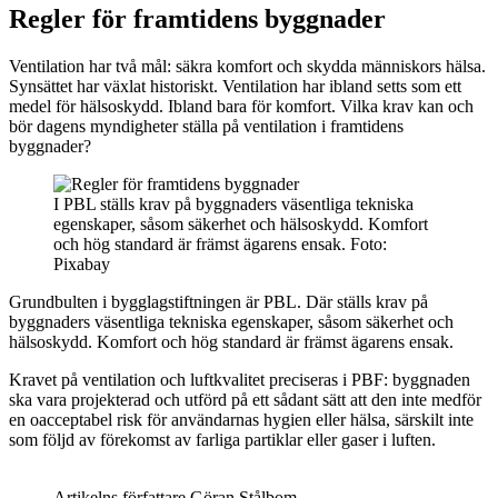
Regler för framtidens byggnader
Ventilation har två mål: säkra komfort och skydda människors hälsa.
Synsättet har växlat historiskt. Ventilation har ibland setts som ett
medel för hälsoskydd. Ibland bara för komfort. Vilka krav kan och
bör dagens myndigheter ställa på ventilation i framtidens
byggnader?
I PBL ställs krav på byggnaders väsentliga tekniska
egenskaper, såsom säkerhet och hälsoskydd. Komfort
och hög standard är främst ägarens ensak. Foto:
Pixabay
Grundbulten i bygglagstiftningen är PBL. Där ställs krav på
byggnaders väsentliga tekniska egenskaper, såsom säkerhet och
hälsoskydd. Komfort och hög standard är främst ägarens ensak.
Kravet på ventilation och luftkvalitet preciseras i PBF: byggnaden
ska vara projekterad och utförd på ett sådant sätt att den inte medför
en oacceptabel risk för användarnas hygien eller hälsa, särskilt inte
som följd av förekomst av farliga partiklar eller gaser i luften.
Artikelns författare Göran Stålbom.