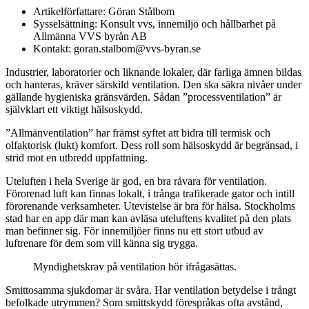
Artikelförfattare: Göran Stålbom
Sysselsättning: Konsult vvs, innemiljö och hållbarhet på
Allmänna VVS byrån AB
Kontakt: goran.stalbom@vvs-byran.se
Industrier, laboratorier och liknande lokaler, där farliga ämnen bildas
och hanteras, kräver särskild ventilation. Den ska säkra nivåer under
gällande hygieniska gränsvärden. Sådan ”processventilation” är
självklart ett viktigt hälso­skydd.
”Allmänventilation” har främst syftet att bidra till termisk och
olfaktorisk (lukt) komfort. Dess roll som hälsoskydd är begränsad, i
strid mot en utbredd uppfattning.
Uteluften i hela Sverige är god, en bra råvara för ventilation.
Förorenad luft kan finnas lokalt, i trånga trafikerade gator och intill
förorenande verksamheter. Utevistelse är bra för hälsa. Stockholms
stad har en app där man kan avläsa uteluftens kvalitet på den plats
man befinner sig. För innemiljöer finns nu ett stort utbud av
luftrenare för dem som vill känna sig trygga.
Myndighetskrav på ventilation bör ifrågasättas.
Smittosamma sjukdomar är svåra. Har ventilation betydelse i trångt
befolkade utrymmen? Som smittskydd förespråkas ofta avstånd,