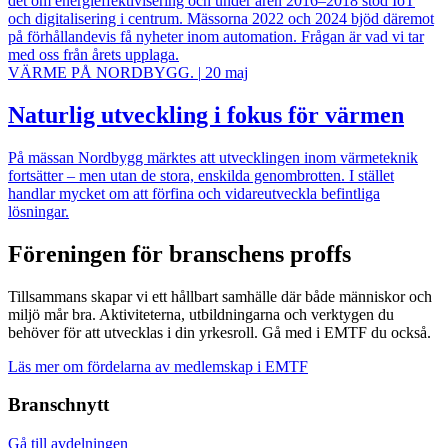
det om energieffektivisering och under åren 2016–2018 stod IoT
och digitalisering i centrum. Mässorna 2022 och 2024 bjöd däremot
på förhållandevis få nyheter inom automation. Frågan är vad vi tar
med oss från årets upplaga.
VÄRME PÅ NORDBYGG.
|
20 maj
Naturlig utveckling i fokus för värmen
På mässan Nordbygg märktes att utvecklingen inom värmeteknik
fortsätter – men utan de stora, enskilda genombrotten. I stället
handlar mycket om att förfina och vidareutveckla befintliga
lösningar.
Föreningen för branschens proffs
Tillsammans skapar vi ett hållbart samhälle där både människor och
miljö mår bra. Aktiviteterna, utbildningarna och verktygen du
behöver för att utvecklas i din yrkesroll. Gå med i EMTF du också.
Läs mer om fördelarna av medlemskap i EMTF
Branschnytt
Gå till avdelningen