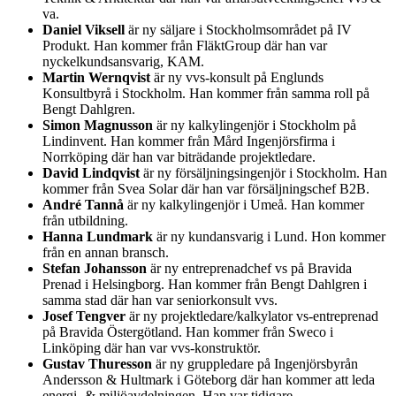
va.
Daniel Viksell
är ny säljare i Stockholmsområdet på IV
Produkt. Han kommer från FläktGroup där han var
nyckelkundsansvarig, KAM.
Martin Wernqvist
är ny vvs-konsult på Englunds
Konsultbyrå i Stockholm. Han kommer från samma roll på
Bengt Dahlgren.
Simon Magnusson
är ny kalkylingenjör i Stockholm på
Lindinvent. Han kommer från Mård Ingenjörsfirma i
Norrköping där han var biträdande projektledare.
David Lindqvist
är ny försäljningsingenjör i Stockholm. Han
kommer från Svea Solar där han var försäljningschef B2B.
André Tannå
är ny kalkylingenjör i Umeå. Han kommer
från utbildning.
Hanna Lundmark
är ny kundansvarig i Lund. Hon kommer
från en annan bransch.
Stefan Johansson
är ny entreprenadchef vs på Bravida
Prenad i Helsingborg. Han kommer från Bengt Dahlgren i
samma stad där han var seniorkonsult vvs.
Josef Tengver
är ny projektledare/kalkylator vs-entreprenad
på Bravida Östergötland. Han kommer från Sweco i
Linköping där han var vvs-konstruktör.
Gustav Thuresson
är ny gruppledare på Ingenjörsbyrån
Andersson & Hultmark i Göteborg där han kommer att leda
energi- & miljöavdelningen. Han var tidigare