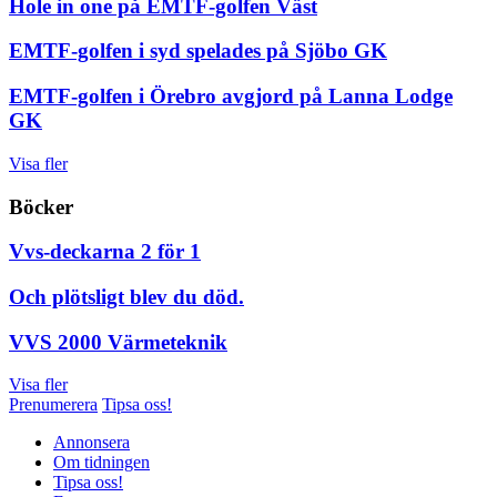
Hole in one på EMTF-golfen Väst
EMTF-golfen i syd spelades på Sjöbo GK
EMTF-golfen i Örebro avgjord på Lanna Lodge
GK
Visa fler
Böcker
Vvs-deckarna 2 för 1
Och plötsligt blev du död.
VVS 2000 Värmeteknik
Visa fler
Prenumerera
Tipsa oss!
Annonsera
Om tidningen
Tipsa oss!