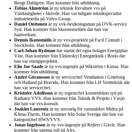
Bengt Dahlgren. Han kommer från utbildning.
Tobias Almström
är ny teknisk förvaltare vvs på
Västfastigheter i Skövde. Han var tidigare teknikspecialist
industrimedia på Volvo Group.
Daniel Onttonen
är ny ovk-besikningsman på OVK-service
Syd. Han kommer från Skorstenseliten där han var
hantverkare.
Dennis Ikonomidis
är ny vvs-projektör på Facil Consult i
Stockholm. Han kommer från utbildning.
Carl-Johan Rydman
har startat det egna bolaget Energiplan
Väst. Han kommer från Elektrokyl Energiteknik i Borås där
han var energiprojektör.
Elio Joe Saade
är ny vvs-ingenjör på Wikström i Kinna. Han
kommer från utbildning.
André Göransson
är ny servicechef Ventilation i Göteborg
och Halland på Bravida. Han kommer från LH Ventteknik där
han var servicechef.
Kristofer Adolfsson
är ny regionchef konstruktion syd på
Radiator VVS. Han kommer från Teknik & Projekt i Växjö
där han var vvs-konsult.
Joakim Laurentz
är ny ansvarig för varumärket Midea på
Klima-Therm. Han kommer från Solar Sverige där han var
kategorichef HWS/VVS.
Jonas Ingelsson
är ny vvs-ingenjör på Rejlers i Gävle. Han
kommer från samma roll på Afry.