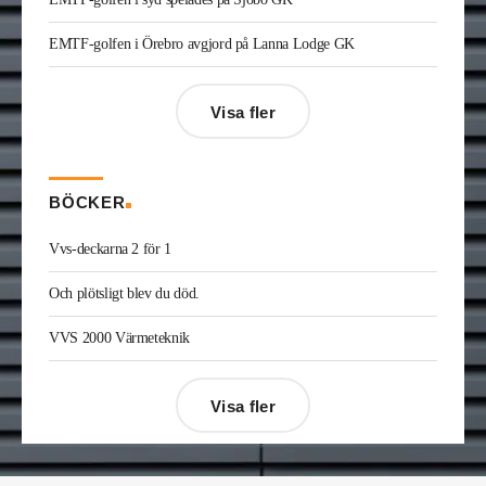
konsult.
Joakim Laurentz
är ny ansvarig för varumärket
EMTF-golfen i Örebro avgjord på Lanna Lodge GK
Midea på Klima-Therm. Han kommer från Solar
Sverige där han var kategorichef HWS/VVS.
Jonas Ingelsson
är ny vvs-ingenjör på Rejlers i
Visa fler
Gävle. Han kommer från samma roll på Afry.
Enis Gashi
är ny serviceledare ventilation & kyla
på Kylservice i Halmstad.
BÖCKER
Vvs-deckarna 2 för 1
Och plötsligt blev du död.
VVS 2000 Värmeteknik
Visa fler