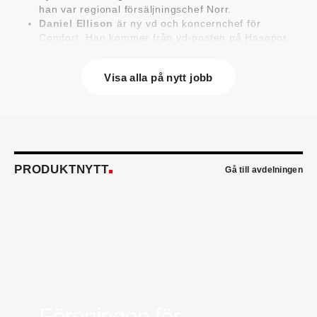
han var regional försäljningschef Norr.
Daniel Ellison
är ny vd och koncernchef för
Comfort. Han kommer från vd-posten på Hasopor.
Jens Persson
är ny försäljningsdirektör för
Laufen Sverige. Han kommer från Vieser där han
Visa alla på nytt jobb
var försäljningschef i Skandinavien.
Jonas Pettersson
är ny energi- och
teknikspecialist på Victoriahem. Han kommer från
Aktea Energy i Göteborg där han var
energikonsult.
Anastasia Andersson
är ny utvecklare av
försäljningsprocesser och produktägare på
PRODUKTNYTT
Gå till avdelningen
Swegon. Hon var tidigare teknisk marknadsförare.
Mikael Lind
är ny senior vvs-ingenjör på WSP i
Karlskrona. Han kommer från EMG
Energimontagegruppen där han var regionchef
Blekinge/Småland/Öst.
Mattias Carlsson
är ny verksamhetschef för
Airteam Thorszelius i Uppsala där han tidigare var
projektchef. Han efterträder grundaren Mats
Thorszelius, som stannar kvar inom
Airteamkoncernen i en rådgivande roll.
Föreningen för