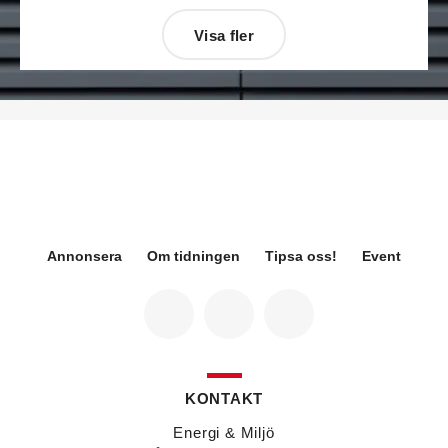
Visa fler
Désirée Moberg
(bilden) är ny chef för Breeam
på Sweden Green Building Council. Hon kommer
från Green Level där hon var
hållbarhetsspecialist.
Fredrik Wallner
blir den 1 januari 2026 ny vd för
Sweco Sverige. Han är i dag divisionschef för
koncernens svenska transport- och
infrastrukturverksamhet och efterträder Ann-
Louise Lökholm Klasson som lämnar Sweco på
egen begäran.
Annonsera
Om tidningen
Tipsa oss!
Event
Eva Karlsson
blir den 1 februari 2026
tillförordnad vd för Swegon Group när nuvarande
vd Andreas Örje Wellstam blir investeringsdirektör
på Investment AB Latour. Hon är i dag vice
president för Swegons affärsområde Air Handling.
Jörgen Lapuhs
är ny ansvarig för
affärsutveckling av produktområdena
KONTAKT
luftdistribution och brandsäkerhetsprodukter på
Systemair Sverige. Han var tidigare regionchef i
Energi & Miljö
Stockholm på samma bolag.