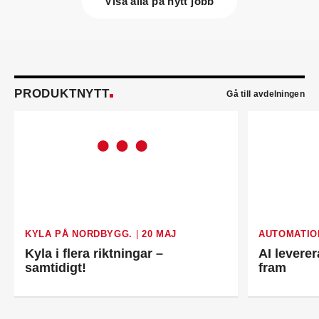
Visa alla på nytt jobb
Lisa Tiger
(bilden) är ny energispecialist på
Nordic Energy Audit i Linköping. Hon kommer från
utbildning.
John Lindblom
blir ny affärschef för Service på
Systemair Sverige och medlem av
ledningsgruppen. Han kommer från en liknande
roll på Swegon.
PRODUKTNYTT
Gå till avdelningen
Mathias Andersson
är ny affärsutvecklingschef
på Systemair Sverige. Han kommer från Stappert
där han var ansvarig för affärsutveckling och
försäljning.
Oskar Lenner
är ny teknisk säljare i Umeå på
Systemair Sverige. Han kommer från Belimo där
han var regional försäljningschef Norr.
Daniel Ellison
är ny vd och koncernchef för
Comfort. Han kommer från vd-posten på Hasopor.
Jens Persson
är ny försäljningsdirektör för
KYLA PÅ NORDBYGG.
|
20 MAJ
AUTOMATIO
Laufen Sverige. Han kommer från Vieser där han
Kyla i flera riktningar –
AI leverer
var försäljningschef i Skandinavien.
samtidigt!
fram
Jonas Pettersson
är ny energi- och
teknikspecialist på Victoriahem. Han kommer från
Aktea Energy i Göteborg där han var
energikonsult.