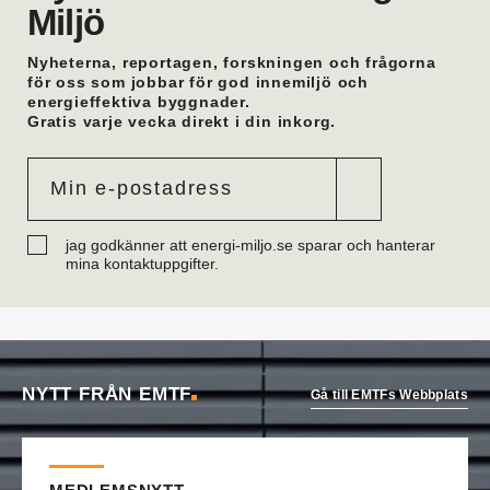
Miljö
i Stockholm där han var försäljningsingenjör.
Eric Mattiasson
är ny vvs-konsult på Bengt
Nyheterna, reportagen, forskningen och frågorna
Dahlgrens kontor i Visby. Han arbetade tidigare
för oss som jobbar för god innemiljö och
på företagets Göteborgskontor.
energieffektiva byggnader.
Robin Söderberg
är ny junior vvs-ingenjör i
Gratis varje vecka direkt i din inkorg.
Göteborg på Bengt Dahlgren. Han kommer från
utbildning.
Tobias Almström
är ny teknisk förvaltare vvs på
Västfastigheter i Skövde. Han var tidigare
teknikspecialist industrimedia på Volvo Group.
Daniel Onttonen
är ny ovk-besikningsman på
jag godkänner att energi-miljo.se sparar och hanterar
OVK-service Syd. Han kommer från
mina kontaktuppgifter.
Skorstenseliten där han var hantverkare.
Dennis Ikonomidis
är ny vvs-projektör på Facil
Consult i Stockholm. Han kommer från utbildning.
Carl-Johan Rydman
har startat det egna bolaget
Energiplan Väst. Han kommer från Elektrokyl
NYTT FRÅN EMTF
Energiteknik i Borås där han var energiprojektör.
Gå till EMTFs Webbplats
Elio Joe Saade
är ny vvs-ingenjör på Wikström i
Kinna. Han kommer från utbildning.
André Göransson
är ny servicechef Ventilation i
Göteborg och Halland på Bravida. Han kommer