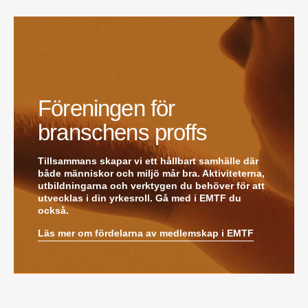
Anastasia Andersson
är ny utvecklare av
försäljningsprocesser och produktägare på
Swegon. Hon var tidigare teknisk marknadsförare.
Mikael Lind
är ny senior vvs-ingenjör på WSP i
Karlskrona. Han kommer från EMG
Energimontagegruppen där han var regionchef
Blekinge/Småland/Öst.
Föreningen för
Mattias Carlsson
är ny verksamhetschef för
Airteam Thorszelius i Uppsala där han tidigare var
branschens proffs
projektchef. Han efterträder grundaren Mats
Thorszelius, som stannar kvar inom
Tillsammans skapar vi ett hållbart samhälle där
Airteamkoncernen i en rådgivande roll.
både människor och miljö mår bra. Aktiviteterna,
Tobias Sandmark
är ny affärsutvecklare/vvs-
utbildningarna och verktygen du behöver för att
konstruktör på Rejlers i Ljusdal. Han kommer från
utvecklas i din yrkesroll. Gå med i EMTF du
en liknande roll på Afry.
också.
Stefan Nilsson
har startat det egna bolaget
Celikon i Malmö där han arbetar som oberoende
Läs mer om fördelarna av medlemskap i EMTF
teknikkonsult inom fastighetsautomation och
energioptimering. Han kommer från Bastec där
han var produktchef.
Kristian Alfredsson
är ny sakkunnig vvs-ingenjör
på Talk Project i Malmö. Han kommer från AB