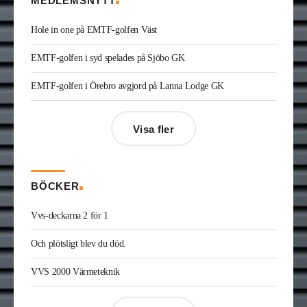
MEDLEMSNYTT
från LH Ventteknik där han var servicechef.
Kristofer Adolfsson
är ny regionchef
Hole in one på EMTF-golfen Väst
konstruktion syd på Radiator VVS. Han kommer
från Teknik & Projekt i Växjö där han var vvs-
EMTF-golfen i syd spelades på Sjöbo GK
konsult.
Joakim Laurentz
är ny ansvarig för varumärket
EMTF-golfen i Örebro avgjord på Lanna Lodge GK
Midea på Klima-Therm. Han kommer från Solar
Sverige där han var kategorichef HWS/VVS.
Jonas Ingelsson
är ny vvs-ingenjör på Rejlers i
Visa fler
Gävle. Han kommer från samma roll på Afry.
Enis Gashi
är ny serviceledare ventilation & kyla
på Kylservice i Halmstad.
BÖCKER
Vvs-deckarna 2 för 1
Och plötsligt blev du död.
VVS 2000 Värmeteknik