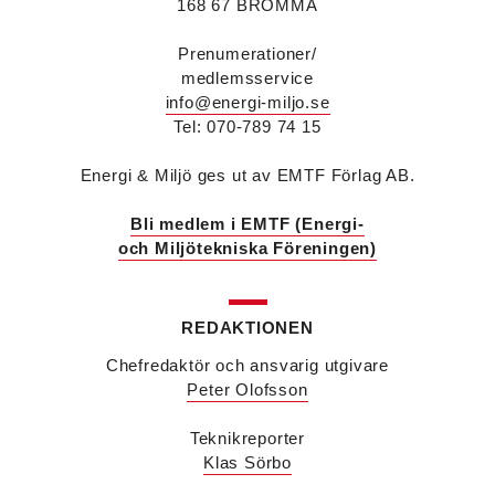
168 67 BROMMA
vd Andreas Örje Wellstam blir investeringsdirektör
på Investment AB Latour. Hon är i dag vice
Prenumerationer/
president för Swegons affärsområde Air Handling.
medlemsservice
Jörgen Lapuhs
är ny ansvarig för
info@energi-miljo.se
affärsutveckling av produktområdena
Tel: 070-789 74 15
luftdistribution och brandsäkerhetsprodukter på
Systemair Sverige. Han var tidigare regionchef i
Stockholm på samma bolag.
Energi & Miljö ges ut av EMTF Förlag AB.
Anton Lockner
är ny senior konsult vvs på Bengt
Dahlgrens kontor i Sundsvall. Han kommer från
Bli medlem i EMTF (Energi-
kontoret i Stockholm där han var avdelningschef
och Miljötekniska Föreningen)
vvs.
Christer Larsson
efterträder Anton Lockner som
avdelningschef vvs på Bengt Dahlgrens kontor i
REDAKTIONEN
Stockholm efter 40 år på företaget.
Viktor Jidell Skantz
är ny vvs-konsult på Bengt
Chefredaktör och ansvarig utgivare
Dahlgren i Stockholm. Han kommer från Ramboll
Peter Olofsson
där han var uppdragsledare vvs.
Malin Grufstedt
är ny biträdande vvs-konsult på
Teknikreporter
Bengt Dahlgren i Malmö och kommer från
utbildning.
Klas Sörbo
Martin Nylund
är ny försäljningsingenjör på