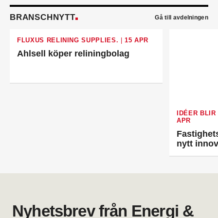
Rörläggaren där han var affärsansvarig.
Emil Wallander
är ny TSS- och produktansvarig
BRANSCHNYTT
Gå till avdelningen
säljare Automation på KSB Sverige. Han kommer
närmast från Xylem där han var säljstödsansvarig
FLUXUS RELINING SUPPLIES.
|
15 APR
vvs.
Peter Hagren
är ny filialchef på Assemblin VS i
Ahlsell köper reliningbolag
Göteborg. Han kommer närmast från egen
verksamhet.
Erik Thörn
är ny direktör för
specifikationsförsäljningen hos Saint-Gobain
Sweden. Han kommer från Svedbergs där han var
försäljningschef.
IDÉER BLIR
Bertil Eirell
är ny vvs-ingenjör på Hydro inom Afry
APR
Energy. Han hade tidigare en liknande roll på
Fastighet
Afrys kontor i Östersund.
nytt inno
Oskar Trönnhagen
är ny teamledare vvs i
Hälsingland. Han var tidigare vvs-ingenjör i
Hudiksvall.
Anders Lithén
är ny regionchef Nedre Norrland
på Ahlsell Sverige. Han var tidigare regional
försäljningschef där.
Nyhetsbrev från Energi &
Mattias Larsson
är ny säljare Automation på
Malthe Winje Automation. Han kommer från Regin