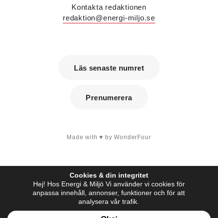
Voltair System med ansvar för kunder i region
Kontakta redaktionen
Väst och region Stockholm. Han kommer från IMI
redaktion@energi-miljo.se
Climate Control där han var nyckelkundsansvarig
och utbildare.
Patrik Hast
är ny affärsområdeschef för vvs på
Sparc Group. Han kommer från Umia där han var
vd för bolaget i Göteborg.
Läs senaste numret
Savas Metovski
är ny teknikansvarig vvs på
Sweco i Malmö. Han kommer från K Vent i Lund
där han var konstruktör.
Prenumerera
Erik Sjöberg
är ny ingenjör vvs & energiteknik
samt installationsledare på Concoord i Göteborg.
Han kommer från Kungälvs Rörläggeri där han var
projektledare.
Made with
by WonderFour
Peter Karlsson
är energispecialist på det
nystartade företaget Enkon. Han kommer från
samma roll på Aktea Energy i Göteborg.
Tobias Falk
är ny energikonsult på Aktea i
Cookies & din integritet
Stockholm. Han kommer från samma roll på
Hej! Hos Energi & Miljö Vi använder vi cookies för
Elkraft Sverige.
anpassa innehåll, annonser, funktioner och för att
Anna Westin
är ny vvs-konstruktör på Notos
analysera vår trafik.
Consult i Stockholm och kommer från utbildning.