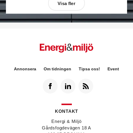
Visa fler
Désirée Moberg
(bilden) är ny chef för Breeam
Annonsera
Om tidningen
Tipsa oss!
Event
på Sweden Green Building Council. Hon kommer
från Green Level där hon var
hållbarhetsspecialist.
Fredrik Wallner
blir den 1 januari 2026 ny vd för
Sweco Sverige. Han är i dag divisionschef för
koncernens svenska transport- och
infrastrukturverksamhet och efterträder Ann-
KONTAKT
Louise Lökholm Klasson som lämnar Sweco på
egen begäran.
Energi & Miljö
Eva Karlsson
blir den 1 februari 2026
Gårdsfogdevägen 18 A
tillförordnad vd för Swegon Group när nuvarande