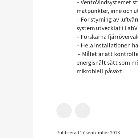
– VentoVindsystemet sty
mätpunkter, inne och u
– För styrning av luftv
system utvecklat i LabV
– Forskarna fjärröverva
– Hela installationen h
– Målet är att kontrolle
energisnålt sätt som möj
mikrobiell påväxt.
Publicerad 17 september 2013