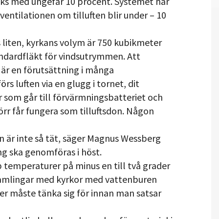
änks med ungefär 10 procent. Systemet har
entilationen om tilluften blir under – 10
s liten, kyrkans volym är 750 kubikmeter
ndardfläkt för vindsutrymmen. Att
k är en förutsättning i många
rs luften via en glugg i tornet, dit
ör som går till förvärmningsbatteriet och
rr får fungera som tilluftsdon. Någon
kan är inte så tät, säger Magnus Wessberg
ng ska genomföras i höst.
 temperaturer på minus en till två grader
rsamlingar med kyrkor med vattenburen
ner måste tänka sig för innan man satsar