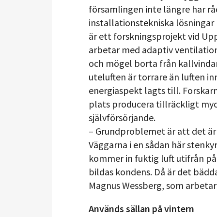
församlingen inte längre har r
installationstekniska lösningar 
är ett forskningsprojekt vid U
arbetar med adaptiv ventilation
och mögel borta från kallvindar,
uteluften är torrare än luften in
energiaspekt lagts till. Forska
plats producera tillräckligt myc
självförsörjande.
– Grundproblemet är att det är
Väggarna i en sådan här stenkyr
kommer in fuktig luft utifrån på
bildas kondens. Då är det bädd
Magnus Wessberg, som arbetar
Används sällan på vintern