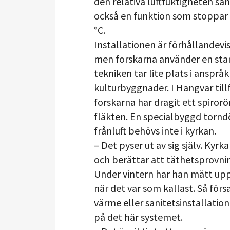
den relativa luftfuktigheten s
också en funktion som stoppar v
°C.
Installationen är förhållandevi
men forskarna använder en sta
tekniken tar lite plats i ansprå
kulturbyggnader. I Hangvar tillfö
forskarna har dragit ett spiror
fläkten. En specialbyggd torndö
frånluft behövs inte i kyrkan.
– Det pyser ut av sig själv. Kyr
och berättar att täthetsprovni
Under vintern har han mätt upp
när det var som kallast. Så fö
värme eller sanitetsinstallatio
på det här systemet.