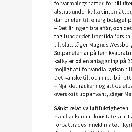
förvärmningsbatteri för tillufte
alstras under kalla vinternätter,
därför elen till energibolaget 
– Det är ingen bra affär, och de
tag i under det framtida forskn
till slut, säger Magnus Wessber
Solpanelen är på fem kvadratm
kalkyler på en anläggning på 2
möjligt att förvandla kyrkan til
Det kanske till och med blir et
– Nja, det räcker nog att de eld
överskott uppanvänt, säger M
Sänkt relativa luftfuktigheten
Han har kunnat konstatera att ä
förbättrades inneklimatet i ky