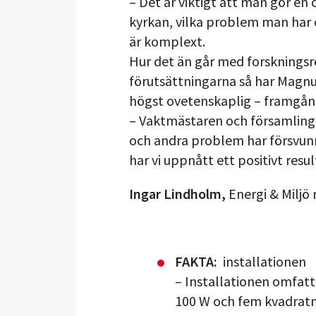
– Det är viktigt att man gör en 
kyrkan, vilka problem man har o
är komplext.
Hur det än går med forsknings
förutsättningarna så har Magn
högst ovetenskaplig – framgån
– Vaktmästaren och församlinge
och andra problem har försvunni
har vi uppnått ett positivt resul
Ingar Lindholm,
Energi & Miljö 
FAKTA:
installationen
– Installationen omfatt
100 W och fem kvadratm