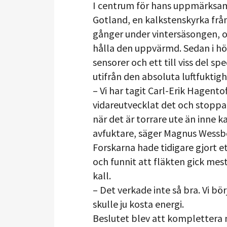
I centrum för hans uppmärksam
Gotland, en kalkstenskyrka från
gånger under vintersäsongen, o
hålla den uppvärmd. Sedan i hö
sensorer och ett till viss del s
utifrån den absoluta luftfuktig
– Vi har tagit Carl-Erik Hagento
vidareutvecklat det och stoppat 
när det är torrare ute än inne 
avfuktare, säger Magnus Wessb
Forskarna hade tidigare gjort e
och funnit att fläkten gick mest
kall.
– Det verkade inte så bra. Vi bö
skulle ju kosta energi.
Beslutet blev att komplettera 