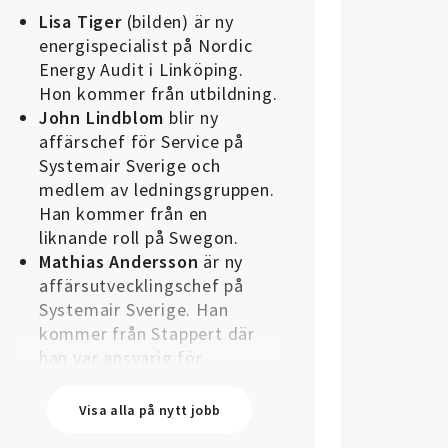
Lisa Tiger
(bilden) är ny
energispecialist på Nordic
Energy Audit i Linköping.
Hon kommer från utbildning.
John Lindblom
blir ny
affärschef för Service på
Systemair Sverige och
medlem av ledningsgruppen.
Han kommer från en
liknande roll på Swegon.
Mathias Andersson
är ny
affärsutvecklingschef på
Systemair Sverige. Han
kommer från Stappert där
han var ansvarig för
affärsutveckling och
försäljning.
Visa alla på nytt jobb
Oskar Lenner
är ny teknisk