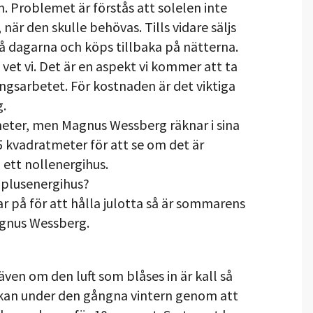
n. Problemet är förstås att solelen inte
 när den skulle behövas. Tills vidare säljs
på dagarna och köps tillbaka på nätterna.
t vet vi. Det är en aspekt vi kommer att ta
ingsarbetet. För kostnaden är det viktiga
g.
eter, men Magnus Wessberg räknar i sina
5 kvadratmeter för att se om det är
l ett nollenergihus.
t plusenergihus?
ar på för att hålla julotta så är sommarens
agnus Wessberg.
ven om den luft som blåses in är kall så
rkan under den gångna vintern genom att