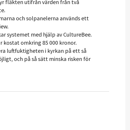
r fläkten utifrån värden från två
te.
ärmarna och solpanelerna används ett
iew.
kar systemet med hjälp av CultureBee.
ar kostat omkring 85 000 kronor.
ra luftfuktigheten i kyrkan på ett så
ligt, och på så sätt minska risken för