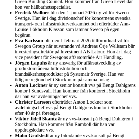
Green Building Council. Hon kommer från Green Level där
hon var hållbarhetsspecialist.
Fredrik Wallner
blir den 1 januari 2026 ny vd för Sweco
Sverige. Han är i dag divisionschef för koncernens svenska
transport- och infrastrukturverksamhet och efterträder Ann-
Louise Lökholm Klasson som lämnar Sweco på egen
begäran.
Eva Karlsson
blir den 1 februari 2026 tillförordnad vd för
Swegon Group när nuvarande vd Andreas Örje Wellstam blir
investeringsdirektör på Investment AB Latour. Hon är i dag
vice president för Swegons affärsområde Air Handling.
Jörgen Lapuhs
är ny ansvarig för affärsutveckling av
produktområdena luftdistribution och
brandsäkerhetsprodukter på Systemair Sverige. Han var
tidigare regionchef i Stockholm på samma bolag.
Anton Lockner
är ny senior konsult vvs på Bengt Dahlgrens
kontor i Sundsvall. Han kommer från kontoret i Stockholm
där han var avdelningschef vvs.
Christer Larsson
efterträder Anton Lockner som
avdelningschef vvs på Bengt Dahlgrens kontor i Stockholm
efter 40 år på företaget.
Viktor Jidell Skantz
är ny vvs-konsult på Bengt Dahlgren i
Stockholm. Han kommer från Ramboll där han var
uppdragsledare vvs.
Malin Grufstedt
är ny biträdande vvs-konsult på Bengt