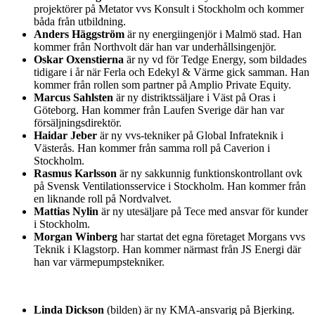
projektörer på Metator vvs Konsult i Stockholm och kommer
båda från utbildning.
Anders Häggström
är ny energiingenjör i Malmö stad. Han
kommer från Northvolt där han var underhållsingenjör.
Oskar Oxenstierna
är ny vd för Tedge Energy, som bildades
tidigare i år när Ferla och Edekyl & Värme gick samman. Han
kommer från rollen som partner på Amplio Private Equity.
Marcus Sahlsten
är ny distriktssäljare i Väst på Oras i
Göteborg. Han kommer från Laufen Sverige där han var
försäljningsdirektör.
Haidar Jeber
är ny vvs-tekniker på Global Infrateknik i
Västerås. Han kommer från samma roll på Caverion i
Stockholm.
Rasmus Karlsson
är ny sakkunnig funktionskontrollant ovk
på Svensk Ventilationsservice i Stockholm. Han kommer från
en liknande roll på Nordvalvet.
Mattias Nylin
är ny utesäljare på Tece med ansvar för kunder
i Stockholm.
Morgan Winberg
har startat det egna företaget Morgans vvs
Teknik i Klagstorp. Han kommer närmast från JS Energi där
han var värmepumpstekniker.
Linda Dickson
(bilden) är ny KMA-ansvarig på Bjerking.