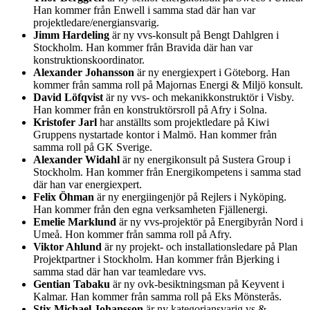
Han kommer från Enwell i samma stad där han var
projektledare/energiansvarig.
Jimm Hardeling
är ny vvs-konsult på Bengt Dahlgren i
Stockholm. Han kommer från Bravida där han var
konstruktionskoordinator.
Alexander Johansson
är ny energiexpert i Göteborg. Han
kommer från samma roll på Majornas Energi & Miljö konsult.
David Löfqvist
är ny vvs- och mekanikkonstruktör i Visby.
Han kommer från en konstruktörsroll på Afry i Solna.
Kristofer Jarl
har anställts som projektledare på Kiwi
Gruppens nystartade kontor i Malmö. Han kommer från
samma roll på GK Sverige.
Alexander Widahl
är ny energikonsult på Sustera Group i
Stockholm. Han kommer från Energikompetens i samma stad
där han var energiexpert.
Felix Öhman
är ny energiingenjör på Rejlers i Nyköping.
Han kommer från den egna verksamheten Fjällenergi.
Emelie Marklund
är ny vvs-projektör på Energibyrån Nord i
Umeå. Hon kommer från samma roll på Afry.
Viktor Ahlund
är ny projekt- och installationsledare på Plan
Projektpartner i Stockholm. Han kommer från Bjerking i
samma stad där han var teamledare vvs.
Gentian Tabaku
är ny ovk-besiktningsman på Keyvent i
Kalmar. Han kommer från samma roll på Eks Mönsterås.
Stix Michael Johansson
är ny kategoriansvarig vs &