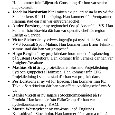
Hon kommer från Liljemark Consulting där hon var senior
miljökonsult.
Joachim Nordström
blir i mitten av januari nästa år ny vd för
Sandbäckens Rör i Linköping. Han kommer från Ventpartner
i samma stad där han var entreprenadchef.
André Forsberg
är ny regionchef Öst på Assemblin VS. Han
kommer från Bravida där han var operativ chef för region
Energi & Service.
Victor Steiner
är ny vd/vvs-ingenjör på nystartade Sustend
VVS-Konsult Syd i Malmö. Han kommer från Brion Teknik i
samma stad där han var gruppchef.
Hugo Berglin
är ny projektledare inom underhållsplanering
på Sustend i Göteborg. Han kommer från Serneke där han var
fastighetsförvaltare.
Mathias Strid
är ny projektledare i Sustend Projektledning
Syd och gruppchef i Halmstad. Han kommer från EPG
Projektledning i samma stad där han var projektledare.
Per Löfström
är ny vd för Epecon. Han kommer från PE
Teknik & Arkitektur där han var affärsutvecklingschef vvs &
va.
Daniel Viksell
är ny säljare i Stockholmsområdet på IV
Produkt. Han kommer från FläktGroup där han var
nyckelkundsansvarig, KAM.
Martin Wernqvist
är ny vvs-konsult på Englunds
Konsultbyrå i Stockholm. Han kommer från samma roll på