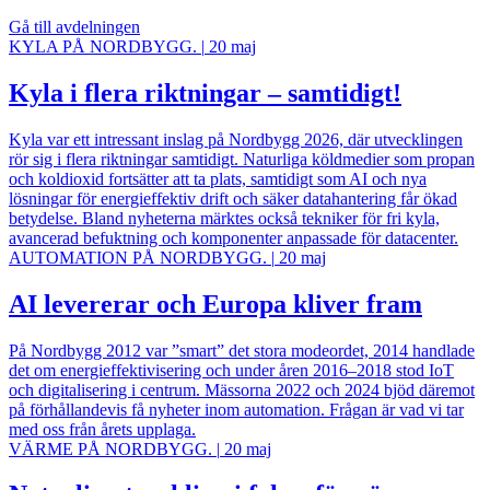
Gå till avdelningen
KYLA PÅ NORDBYGG.
|
20 maj
Kyla i flera riktningar – samtidigt!
Kyla var ett intressant inslag på Nordbygg 2026, där utvecklingen
rör sig i flera riktningar samtidigt. Naturliga köldmedier som propan
och koldioxid fortsätter att ta plats, samtidigt som AI och nya
lösningar för energieffektiv drift och säker datahantering får ökad
betydelse. Bland nyheterna märktes också tekniker för fri kyla,
avancerad befuktning och komponenter anpassade för datacenter.
AUTOMATION PÅ NORDBYGG.
|
20 maj
AI levererar och Europa kliver fram
På Nordbygg 2012 var ”smart” det stora modeordet, 2014 handlade
det om energieffektivisering och under åren 2016–2018 stod IoT
och digitalisering i centrum. Mässorna 2022 och 2024 bjöd däremot
på förhållandevis få nyheter inom automation. Frågan är vad vi tar
med oss från årets upplaga.
VÄRME PÅ NORDBYGG.
|
20 maj