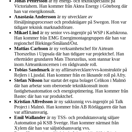
Jonas Pettersson
är ny energi- och teknikspecialist på
Victoriahem. Han kommer från Aktea Energy i Göteborg där
han var energikonsult.
Anastasia Andersson
är ny utvecklare av
försäljningsprocesser och produktägare på Swegon. Hon var
tidigare teknisk marknadsförare.
Mikael Lind
är ny senior vvs-ingenjör på WSP i Karlskrona.
Han kommer från EMG Energimontagegruppen där han var
regionchef Blekinge/Småland/Öst.
Mattias Carlsson
är ny verksamhetschef för Airteam
Thorszelius i Uppsala där han tidigare var projektchef. Han
efterträder grundaren Mats Thorszelius, som stannar kvar
inom Airteamkoncernen i en rådgivande roll.
Tobias Sandmark
är ny affärsutvecklare/vvs-konstruktör på
Rejlers i Ljusdal. Han kommer från en liknande roll på Afry.
Stefan Nilsson
har startat det egna bolaget Celikon i Malmö
där han arbetar som oberoende teknikkonsult inom
fastighetsautomation och energioptimering. Han kommer från
Bastec där han var produktchef.
Kristian Alfredsson
är ny sakkunnig vvs-ingenjör på Talk
Project i Malmö. Han kommer från AB Rörläggaren där han
var affärsansvarig.
Emil Wallander
är ny TSS- och produktansvarig säljare
Automation på KSB Sverige. Han kommer närmast från
Xylem där han var säljstödsansvarig vvs.