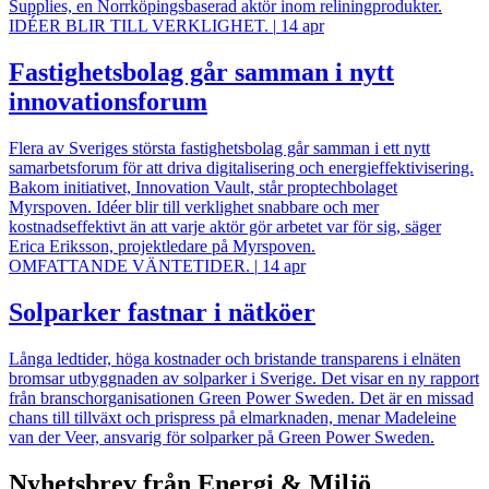
Supplies, en Norrköpingsbaserad aktör inom reliningprodukter.
IDÉER BLIR TILL VERKLIGHET.
|
14 apr
Fastighetsbolag går samman i nytt
innovationsforum
Flera av Sveriges största fastighetsbolag går samman i ett nytt
samarbetsforum för att driva digitalisering och energieffektivisering.
Bakom initiativet, Innovation Vault, står proptechbolaget
Myrspoven. Idéer blir till verklighet snabbare och mer
kostnadseffektivt än att varje aktör gör arbetet var för sig, säger
Erica Eriksson, projektledare på Myrspoven.
OMFATTANDE VÄNTETIDER.
|
14 apr
Solparker fastnar i nätköer
Långa ledtider, höga kostnader och bristande transparens i elnäten
bromsar utbyggnaden av solparker i Sverige. Det visar en ny rapport
från branschorganisationen Green Power Sweden. Det är en missad
chans till tillväxt och prispress på elmarknaden, menar Madeleine
van der Veer, ansvarig för solparker på Green Power Sweden.
Nyhetsbrev från Energi & Miljö