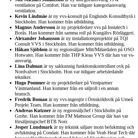
ventilation på Comfort. Han var tidigare kategoriansvarig
ventilation.
Kevin Lindmäe
är ny vvs-konsult på Englunds Konsultbyrå i
Stockholm. Han kommer från utbildning.
Magnus Andersson
är ny projektledare vvs på Instatech i
Borås. Han kommer från samma roll på Kungälvs Rörläggeri.
Alexander Johansson
är ny installationsprojektör på TQI
Consult VVS i Stockholm. Han kommer från utbildning.
Håkan Sjöblom
är ny regionsäljare Mitt/Mälardalen på OSO
Hotwater. Han kommer från THP Kleaa VVS där han var vs-
ansvarig.
Lina Dalman
är ny sakkunnig funktionskontrollant ovk på
Nordvalvet i Stockholm. Hon var tidigare arbetsledande
tekniker.
Hugo Pommer
är ny projektledare på Ventpartner
Västmanland. Han kommer från en säljroll i en annan
bransch.
Fredrik Boman
är ny vvs-ingenjör i Örnsköldsvik på Umeå
Projekt Team. Han kommer från utbildning.
Andreas Kutzner
är ny regionsäljchef i Stockholm på
Grohe. Han kommer från FM Mattsson Group där han var
försäljningschef BTB Norr.
Jesper Lundmark
är ny teknisk säljare inom befuktning och
avfuktning på Condair. Han kommer från Veab Heat Tech där