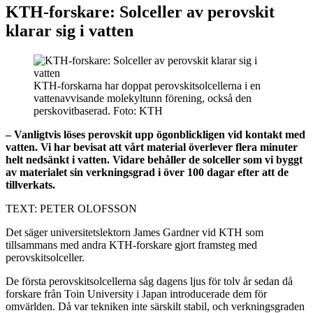
KTH-forskare: Solceller av perovskit
klarar sig i vatten
KTH-forskarna har doppat perovskitsolcellerna i en
vattenavvisande molekyltunn förening, också den
perskovitbaserad. Foto: KTH
– Vanligtvis löses perovskit upp ögonblickligen vid kontakt med
vatten. Vi har bevisat att vårt material överlever flera minuter
helt nedsänkt i vatten. Vidare behåller de solceller som vi byggt
av materialet sin verkningsgrad i över 100 dagar efter att de
tillverkats.
TEXT: PETER OLOFSSON
Det säger universitetslektorn James Gardner vid KTH som
tillsammans med andra KTH-forskare gjort framsteg med
perovskitsolceller.
De första perovskitsolcellerna såg dagens ljus för tolv år sedan då
forskare från Toin University i Japan introducerade dem för
omvärlden. Då var tekniken inte särskilt stabil, och verkningsgraden