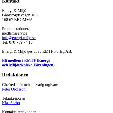
Kontakt
Energi & Miljö
Gårdsfogdevägen 18 A
168 67 BROMMA
Prenumerationer/
medlemsservice
info@energi-miljo.se
Tel: 070-789 74 15
Energi & Miljö ges ut av EMTF Förlag AB.
Bli medlem i EMTF (Energi-
och Miljötekniska Föreningen)
Redaktionen
Chefredaktör och ansvarig utgivare
Peter Olofsson
Teknikreporter
Klas Sörbo
Kontakta redaktionen