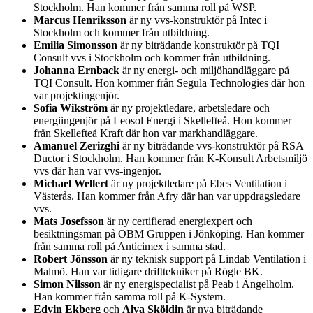
Stockholm. Han kommer från samma roll på WSP.
Marcus Henriksson
är ny vvs-konstruktör på Intec i
Stockholm och kommer från utbildning.
Emilia Simonsson
är ny biträdande konstruktör på TQI
Consult vvs i Stockholm och kommer från utbildning.
Johanna Ernback
är ny energi- och miljöhandläggare på
TQI Consult. Hon kommer från Segula Technologies där hon
var projektingenjör.
Sofia Wikström
är ny projektledare, arbetsledare och
energiingenjör på Leosol Energi i Skellefteå. Hon kommer
från Skellefteå Kraft där hon var markhandläggare.
Amanuel Zerizghi
är ny biträdande vvs-konstruktör på RSA
Ductor i Stockholm. Han kommer från K-Konsult Arbetsmiljö
vvs där han var vvs-ingenjör.
Michael Wellert
är ny projektledare på Ebes Ventilation i
Västerås. Han kommer från Afry där han var uppdragsledare
vvs.
Mats Josefsson
är ny certifierad energiexpert och
besiktningsman på OBM Gruppen i Jönköping. Han kommer
från samma roll på Anticimex i samma stad.
Robert Jönsson
är ny teknisk support på Lindab Ventilation i
Malmö. Han var tidigare drifttekniker på Rögle BK.
Simon Nilsson
är ny energispecialist på Peab i Ängelholm.
Han kommer från samma roll på K-System.
Edvin Ekberg
och
Alva Sköldin
är nya biträdande