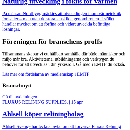
Naturlig utveckling i fokus för värmen
På mässan Nordbygg märktes att utvecklingen inom värmeteknik
fortsätter – men utan de stora, enskilda genombrotten. I stället
handlar mycket om att förfina och vidareutveckla befintliga
lösningar.
Föreningen för branschens proffs
Tillsammans skapar vi ett hållbart samhälle där både människor och
miljö mår bra. Aktiviteterna, utbildningarna och verktygen du
behöver för att utvecklas i din yrkesroll. Gå med i EMTF du också.
Läs mer om fördelarna av medlemskap i EMTF
Branschnytt
Gå till avdelningen
FLUXUS RELINING SUPPLIES.
|
15 apr
Ahlsell köper reliningbolag
Ahlsell Sverige har tecknat avtal om att förvärva Fluxus Relining