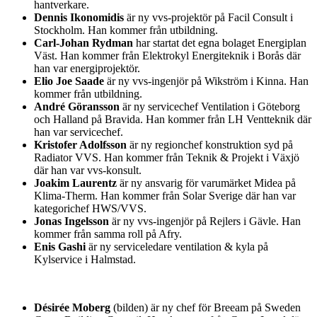
hantverkare.
Dennis Ikonomidis
är ny vvs-projektör på Facil Consult i
Stockholm. Han kommer från utbildning.
Carl-Johan Rydman
har startat det egna bolaget Energiplan
Väst. Han kommer från Elektrokyl Energiteknik i Borås där
han var energiprojektör.
Elio Joe Saade
är ny vvs-ingenjör på Wikström i Kinna. Han
kommer från utbildning.
André Göransson
är ny servicechef Ventilation i Göteborg
och Halland på Bravida. Han kommer från LH Ventteknik där
han var servicechef.
Kristofer Adolfsson
är ny regionchef konstruktion syd på
Radiator VVS. Han kommer från Teknik & Projekt i Växjö
där han var vvs-konsult.
Joakim Laurentz
är ny ansvarig för varumärket Midea på
Klima-Therm. Han kommer från Solar Sverige där han var
kategorichef HWS/VVS.
Jonas Ingelsson
är ny vvs-ingenjör på Rejlers i Gävle. Han
kommer från samma roll på Afry.
Enis Gashi
är ny serviceledare ventilation & kyla på
Kylservice i Halmstad.
Désirée Moberg
(bilden) är ny chef för Breeam på Sweden