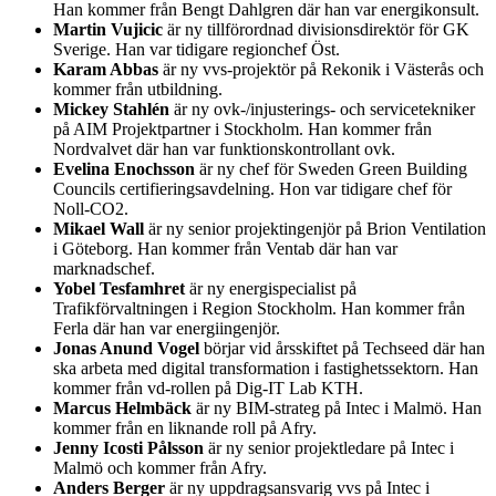
Han kommer från Bengt Dahlgren där han var energikonsult.
Martin Vujicic
är ny tillförordnad divisionsdirektör för GK
Sverige. Han var tidigare regionchef Öst.
Karam Abbas
är ny vvs-projektör på Rekonik i Västerås och
kommer från utbildning.
Mickey Stahlén
är ny ovk-/injusterings- och servicetekniker
på AIM Projektpartner i Stockholm. Han kommer från
Nordvalvet där han var funktionskontrollant ovk.
Evelina Enochsson
är ny chef för Sweden Green Building
Councils certifieringsavdelning. Hon var tidigare chef för
Noll-CO2.
Mikael Wall
är ny senior projektingenjör på Brion Ventilation
i Göteborg. Han kommer från Ventab där han var
marknadschef.
Yobel Tesfamhret
är ny energispecialist på
Trafikförvaltningen i Region Stockholm. Han kommer från
Ferla där han var energiingenjör.
Jonas Anund Vogel
börjar vid årsskiftet på Techseed där han
ska arbeta med digital transformation i fastighetssektorn. Han
kommer från vd-rollen på Dig-IT Lab KTH.
Marcus Helmbäck
är ny BIM-strateg på Intec i Malmö. Han
kommer från en liknande roll på Afry.
Jenny Icosti Pålsson
är ny senior projektledare på Intec i
Malmö och kommer från Afry.
Anders Berger
är ny uppdragsansvarig vvs på Intec i