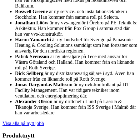
han var försäljningschef med fokus på Skandinavien och
Baltikum.
Boswell Greene
är ny service- och installationstekniker i
Stockholm. Han kommer från samma roll på Selecta.
Jonathan Lööw
är ny vvs-ingenjör i Örebro på PE Teknik &
Arkitektur. Han kommer från Pox Group i samma stad där
han var vvs-konstruktör.
Haruo Yamauchi
är ny landschef för Sverige på Panasonic
Heating & Cooling Solutions samtidigt som han fortsätter som
ansvarig för den nordiska regionen.
Patrik Svensson
är ny utesäljare på Tece med ansvar för
Västra Götaland och Halland. Han kommer från en liknande
roll på Roth Sverige.
Dick Sellberg
är ny distriktsansvarig säljare i syd. Även han
kommer från en liknande roll på Roth Sverige.
Jonas Dargaudas Mattsson
är ny ovk-kontrollant på DT
Facility Management. Han var tidigare tekniker inom
ventilation och energioptimering där.
Alexander Olsson
är ny driftchef i Lund på Lassila &
Tikanoja Sverige. Han kommer från ISS Sverige i Malmö där
han var arbetsledare.
Visa alla på nytt jobb
Produktnytt