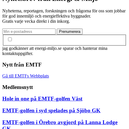
Nyheterna, reportagen, forskningen och frågorna för oss som jobbar
för god innemiljö och energieffektiva byggnader.
Gratis varje vecka direkt i din inkorg.
jag godkänner att energi-miljo.se sparar och hanterar mina
kontaktuppgifter.
Nytt från EMTF
Gå till EMTFs Webbplats
Medlemsnytt
Hole in one på EMTF-golfen Väst
EMTF-golfen i syd spelades på Sjöbo GK
EMTF-golfen i Örebro avgjord på Lanna Lodge
GK