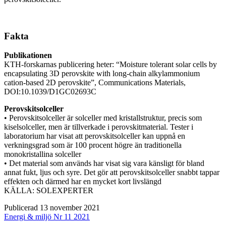
Fakta
Publikationen
KTH-forskarnas publicering heter: “Moisture tolerant solar cells by
encapsulating 3D perovskite with long-chain alkylammonium
cation-based 2D perovskite”, Communications Materials,
DOI:10.1039/D1GC02693C
Perovskitsolceller
• Perovskitsolceller är solceller med kristallstruktur, precis som
kiselsolceller, men är tillverkade i perovskitmaterial. Tester i
laboratorium har visat att perovskitsolceller kan uppnå en
verkningsgrad som är 100 procent högre än traditionella
monokristallina solceller
• Det material som används har visat sig vara känsligt för bland
annat fukt, ljus och syre. Det gör att perovskitsolceller snabbt tappar
effekten och därmed har en mycket kort livslängd
KÄLLA: SOLEXPERTER
Publicerad 13 november 2021
Energi & miljö Nr 11 2021