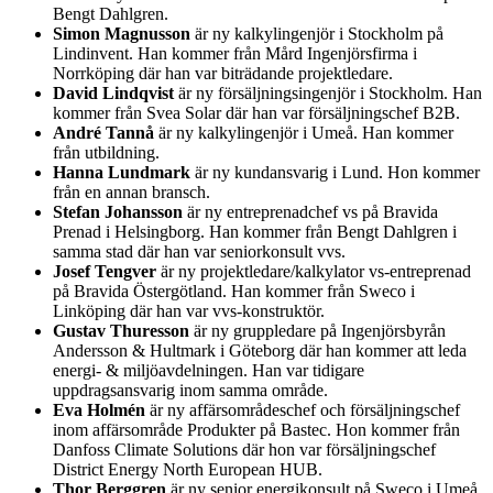
Bengt Dahlgren.
Simon Magnusson
är ny kalkylingenjör i Stockholm på
Lindinvent. Han kommer från Mård Ingenjörsfirma i
Norrköping där han var biträdande projektledare.
David Lindqvist
är ny försäljningsingenjör i Stockholm. Han
kommer från Svea Solar där han var försäljningschef B2B.
André Tannå
är ny kalkylingenjör i Umeå. Han kommer
från utbildning.
Hanna Lundmark
är ny kundansvarig i Lund. Hon kommer
från en annan bransch.
Stefan Johansson
är ny entreprenadchef vs på Bravida
Prenad i Helsingborg. Han kommer från Bengt Dahlgren i
samma stad där han var seniorkonsult vvs.
Josef Tengver
är ny projektledare/kalkylator vs-entreprenad
på Bravida Östergötland. Han kommer från Sweco i
Linköping där han var vvs-konstruktör.
Gustav Thuresson
är ny gruppledare på Ingenjörsbyrån
Andersson & Hultmark i Göteborg där han kommer att leda
energi- & miljöavdelningen. Han var tidigare
uppdragsansvarig inom samma område.
Eva Holmén
är ny affärsområdeschef och försäljningschef
inom affärsområde Produkter på Bastec. Hon kommer från
Danfoss Climate Solutions där hon var försäljningschef
District Energy North European HUB.
Thor Berggren
är ny senior energikonsult på Sweco i Umeå.