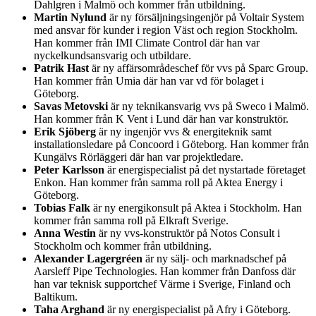
Dahlgren i Malmö och kommer från utbildning.
Martin Nylund
är ny försäljningsingenjör på Voltair System
med ansvar för kunder i region Väst och region Stockholm.
Han kommer från IMI Climate Control där han var
nyckelkundsansvarig och utbildare.
Patrik Hast
är ny affärsområdeschef för vvs på Sparc Group.
Han kommer från Umia där han var vd för bolaget i
Göteborg.
Savas Metovski
är ny teknikansvarig vvs på Sweco i Malmö.
Han kommer från K Vent i Lund där han var konstruktör.
Erik Sjöberg
är ny ingenjör vvs & energiteknik samt
installationsledare på Concoord i Göteborg. Han kommer från
Kungälvs Rörläggeri där han var projektledare.
Peter Karlsson
är energispecialist på det nystartade företaget
Enkon. Han kommer från samma roll på Aktea Energy i
Göteborg.
Tobias Falk
är ny energikonsult på Aktea i Stockholm. Han
kommer från samma roll på Elkraft Sverige.
Anna Westin
är ny vvs-konstruktör på Notos Consult i
Stockholm och kommer från utbildning.
Alexander Lagergréen
är ny sälj- och marknadschef på
Aarsleff Pipe Technologies. Han kommer från Danfoss där
han var teknisk supportchef Värme i Sverige, Finland och
Baltikum.
Taha Arghand
är ny energispecialist på Afry i Göteborg.