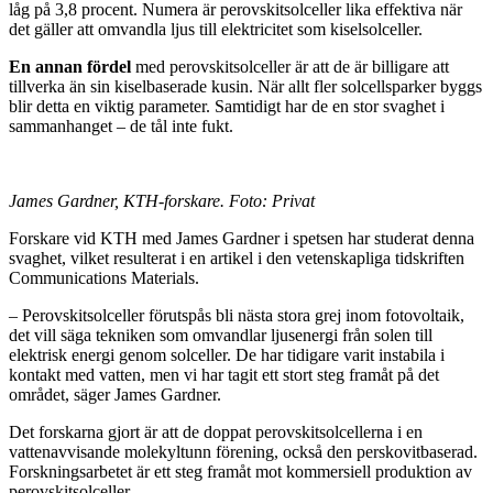
låg på 3,8 procent. Numera är perovskitsolceller lika effektiva när
det gäller att omvandla ljus till elektricitet som kiselsolceller.
En annan fördel
med perovskitsolceller är att de är billigare att
tillverka än sin kiselbaserade kusin. När allt fler solcellsparker byggs
blir detta en viktig parameter. Samtidigt har de en stor svaghet i
sammanhanget – de tål inte fukt.
James Gardner, KTH-forskare. Foto: Privat
Forskare vid KTH med James Gardner i spetsen har studerat denna
svaghet, vilket resulterat i en artikel i den vetenskapliga tidskriften
Communications Materials.
– Perovskitsolceller förutspås bli nästa stora grej inom fotovoltaik,
det vill säga tekniken som omvandlar ljusenergi från solen till
elektrisk energi genom solceller. De har tidigare varit instabila i
kontakt med vatten, men vi har tagit ett stort steg framåt på det
området, säger James Gardner.
Det forskarna gjort är att de doppat perovskitsolcellerna i en
vattenavvisande molekyltunn förening, också den perskovitbaserad.
Forskningsarbetet är ett steg framåt mot kommersiell produktion av
perovskitsolceller.