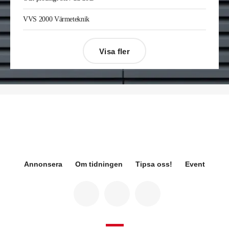
Gävle. Han kommer från samma roll på Afry.
Enis Gashi
är ny serviceledare ventilation & kyla
VVS 2000 Värmeteknik
på Kylservice i Halmstad.
Visa fler
Désirée Moberg
(bilden) är ny chef för Breeam
på Sweden Green Building Council. Hon kommer
från Green Level där hon var
hållbarhetsspecialist.
Fredrik Wallner
blir den 1 januari 2026 ny vd för
Sweco Sverige. Han är i dag divisionschef för
koncernens svenska transport- och
infrastrukturverksamhet och efterträder Ann-
Louise Lökholm Klasson som lämnar Sweco på
egen begäran.
Annonsera
Om tidningen
Tipsa oss!
Event
Eva Karlsson
blir den 1 februari 2026
tillförordnad vd för Swegon Group när nuvarande
vd Andreas Örje Wellstam blir investeringsdirektör
på Investment AB Latour. Hon är i dag vice
president för Swegons affärsområde Air Handling.
Jörgen Lapuhs
är ny ansvarig för