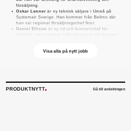
försäljning.
Oskar Lenner
är ny teknisk säljare i Umeå på
Systemair Sverige. Han kommer från Belimo där
han var regional försäljningschef Norr.
Daniel Ellison
är ny vd och koncernchef för
Comfort. Han kommer från vd-posten på Hasopor.
Jens Persson
är ny försäljningsdirektör för
Laufen Sverige. Han kommer från Vieser där han
Visa alla på nytt jobb
var försäljningschef i Skandinavien.
Jonas Pettersson
är ny energi- och
teknikspecialist på Victoriahem. Han kommer från
Aktea Energy i Göteborg där han var
energikonsult.
Anastasia Andersson
är ny utvecklare av
försäljningsprocesser och produktägare på
PRODUKTNYTT
Gå till avdelningen
Swegon. Hon var tidigare teknisk marknadsförare.
Mikael Lind
är ny senior vvs-ingenjör på WSP i
Karlskrona. Han kommer från EMG
Energimontagegruppen där han var regionchef
Blekinge/Småland/Öst.
Mattias Carlsson
är ny verksamhetschef för
Airteam Thorszelius i Uppsala där han tidigare var