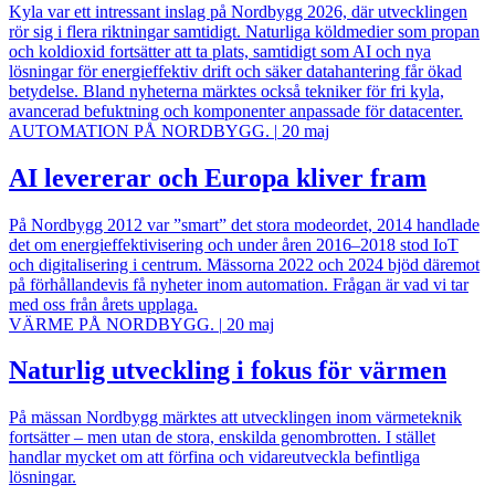
Kyla var ett intressant inslag på Nordbygg 2026, där utvecklingen
rör sig i flera riktningar samtidigt. Naturliga köldmedier som propan
och koldioxid fortsätter att ta plats, samtidigt som AI och nya
lösningar för energieffektiv drift och säker datahantering får ökad
betydelse. Bland nyheterna märktes också tekniker för fri kyla,
avancerad befuktning och komponenter anpassade för datacenter.
AUTOMATION PÅ NORDBYGG.
|
20 maj
AI levererar och Europa kliver fram
På Nordbygg 2012 var ”smart” det stora modeordet, 2014 handlade
det om energieffektivisering och under åren 2016–2018 stod IoT
och digitalisering i centrum. Mässorna 2022 och 2024 bjöd däremot
på förhållandevis få nyheter inom automation. Frågan är vad vi tar
med oss från årets upplaga.
VÄRME PÅ NORDBYGG.
|
20 maj
Naturlig utveckling i fokus för värmen
På mässan Nordbygg märktes att utvecklingen inom värmeteknik
fortsätter – men utan de stora, enskilda genombrotten. I stället
handlar mycket om att förfina och vidareutveckla befintliga
lösningar.