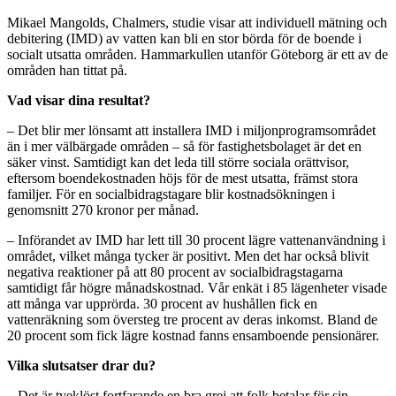
Mikael Mangolds, Chalmers, studie visar att individuell mätning och
debitering (IMD) av vatten kan bli en stor börda för de boende i
socialt utsatta områden. Hammarkullen utanför Göteborg är ett av de
områden han tittat på.
Vad visar dina resultat?
– Det blir mer lönsamt att installera IMD i miljonprogramsområdet
än i mer välbärgade områden – så för fastighetsbolaget är det en
säker vinst. Samtidigt kan det leda till större sociala orättvisor,
eftersom boendekostnaden höjs för de mest utsatta, främst stora
familjer. För en socialbidragstagare blir kostnadsökningen i
genomsnitt 270 kronor per månad.
– Införandet av IMD har lett till 30 procent lägre vattenanvändning i
området, vilket många tycker är positivt. Men det har också blivit
negativa reaktioner på att 80 procent av socialbidragstagarna
samtidigt får högre månadskostnad. Vår enkät i 85 lägenheter visade
att många var upprörda. 30 procent av hushållen fick en
vattenräkning som översteg tre procent av deras inkomst. Bland de
20 procent som fick lägre kostnad fanns ensamboende pensionärer.
Vilka slutsatser drar du?
– Det är tveklöst fortfarande en bra grej att folk betalar för sin