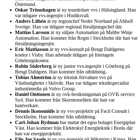
Östersund.
Oskar Trönnhagen
är ny teamledare vvs i Hälsingland. Han
var tidigare vvs-ingenjör i Hudiksvall.
Anders Lithén
är ny regionchef Nedre Norrland på Ahlsell
Sverige. Han var tidigare regional försäljningschef där.
Mattias Larsson
är ny säljare Automation på Malthe Winje
Automation. Han kommer från Regin i Stockholm där han var
försäljningsingenjör.
Eric Mattiasson
är ny vvs-konsult på Bengt Dahlgrens
kontor i Visby. Han arbetade tidigare på företagets
Göteborgskontor.
Robin Söderberg
är ny junior vvs-ingenjör i Göteborg på
Bengt Dahlgren. Han kommer från utbildning.
Tobias Almström
är ny teknisk förvaltare vvs på
Västfastigheter i Skövde. Han var tidigare teknikspecialist
industrimedia på Volvo Group.
Daniel Onttonen
är ny ovk-besikningsman på OVK-service
Syd. Han kommer från Skorstenseliten där han var
hantverkare.
Dennis Ikonomidis
är ny vvs-projektör på Facil Consult i
Stockholm. Han kommer från utbildning.
Carl-Johan Rydman
har startat det egna bolaget Energiplan
Väst. Han kommer från Elektrokyl Energiteknik i Borås där
han var energiprojektör.
Elio Joe Saade
är ny vvs-ingenjör på Wikström i Kinna. Han