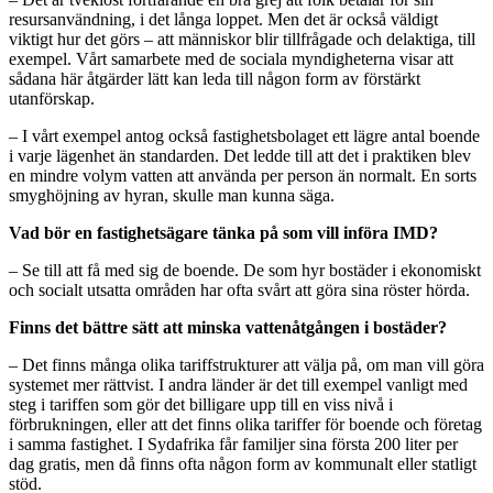
resursanvändning, i det långa loppet. Men det är också väldigt
viktigt hur det görs – att människor blir tillfrågade och delaktiga, till
exempel. Vårt samarbete med de sociala myndigheterna visar att
sådana här åtgärder lätt kan leda till någon form av förstärkt
utanförskap.
– I vårt exempel antog också fastighetsbolaget ett lägre antal boende
i varje lägenhet än standarden. Det ledde till att det i praktiken blev
en mindre volym vatten att använda per person än normalt. En sorts
smyghöjning av hyran, skulle man kunna säga.
Vad bör en fastighetsägare tänka på som vill införa IMD?
– Se till att få med sig de boende. De som hyr bostäder i ekonomiskt
och socialt utsatta områden har ofta svårt att göra sina röster hörda.
Finns det bättre sätt att minska vattenåtgången i bostäder?
– Det finns många olika tariffstrukturer att välja på, om man vill göra
systemet mer rättvist. I andra länder är det till exempel vanligt med
steg i tariffen som gör det billigare upp till en viss nivå i
förbrukningen, eller att det finns olika tariffer för boende och företag
i samma fastighet. I Sydafrika får familjer sina första 200 liter per
dag gratis, men då finns ofta någon form av kommunalt eller statligt
stöd.