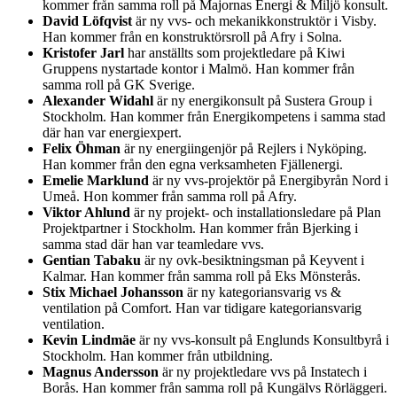
kommer från samma roll på Majornas Energi & Miljö konsult.
David Löfqvist
är ny vvs- och mekanikkonstruktör i Visby.
Han kommer från en konstruktörsroll på Afry i Solna.
Kristofer Jarl
har anställts som projektledare på Kiwi
Gruppens nystartade kontor i Malmö. Han kommer från
samma roll på GK Sverige.
Alexander Widahl
är ny energikonsult på Sustera Group i
Stockholm. Han kommer från Energikompetens i samma stad
där han var energiexpert.
Felix Öhman
är ny energiingenjör på Rejlers i Nyköping.
Han kommer från den egna verksamheten Fjällenergi.
Emelie Marklund
är ny vvs-projektör på Energibyrån Nord i
Umeå. Hon kommer från samma roll på Afry.
Viktor Ahlund
är ny projekt- och installationsledare på Plan
Projektpartner i Stockholm. Han kommer från Bjerking i
samma stad där han var teamledare vvs.
Gentian Tabaku
är ny ovk-besiktningsman på Keyvent i
Kalmar. Han kommer från samma roll på Eks Mönsterås.
Stix Michael Johansson
är ny kategoriansvarig vs &
ventilation på Comfort. Han var tidigare kategoriansvarig
ventilation.
Kevin Lindmäe
är ny vvs-konsult på Englunds Konsultbyrå i
Stockholm. Han kommer från utbildning.
Magnus Andersson
är ny projektledare vvs på Instatech i
Borås. Han kommer från samma roll på Kungälvs Rörläggeri.