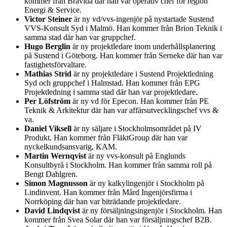
kommer från Bravida där han var operativ chef för region
Energi & Service.
Victor Steiner
är ny vd/vvs-ingenjör på nystartade Sustend
VVS-Konsult Syd i Malmö. Han kommer från Brion Teknik i
samma stad där han var gruppchef.
Hugo Berglin
är ny projektledare inom underhållsplanering
på Sustend i Göteborg. Han kommer från Serneke där han var
fastighetsförvaltare.
Mathias Strid
är ny projektledare i Sustend Projektledning
Syd och gruppchef i Halmstad. Han kommer från EPG
Projektledning i samma stad där han var projektledare.
Per Löfström
är ny vd för Epecon. Han kommer från PE
Teknik & Arkitektur där han var affärsutvecklingschef vvs &
va.
Daniel Viksell
är ny säljare i Stockholmsområdet på IV
Produkt. Han kommer från FläktGroup där han var
nyckelkundsansvarig, KAM.
Martin Wernqvist
är ny vvs-konsult på Englunds
Konsultbyrå i Stockholm. Han kommer från samma roll på
Bengt Dahlgren.
Simon Magnusson
är ny kalkylingenjör i Stockholm på
Lindinvent. Han kommer från Mård Ingenjörsfirma i
Norrköping där han var biträdande projektledare.
David Lindqvist
är ny försäljningsingenjör i Stockholm. Han
kommer från Svea Solar där han var försäljningschef B2B.