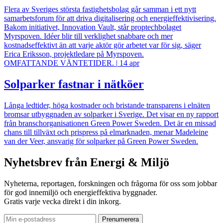
Flera av Sveriges största fastighetsbolag går samman i ett nytt
samarbetsforum för att driva digitalisering och energieffektivisering.
Bakom initiativet, Innovation Vault, står proptechbolaget
Myrspoven. Idéer blir till verklighet snabbare och mer
kostnadseffektivt än att varje aktör gör arbetet var för sig, säger
Erica Eriksson, projektledare på Myrspoven.
OMFATTANDE VÄNTETIDER.
|
14 apr
Solparker fastnar i nätköer
Långa ledtider, höga kostnader och bristande transparens i elnäten
bromsar utbyggnaden av solparker i Sverige. Det visar en ny rapport
från branschorganisationen Green Power Sweden. Det är en missad
chans till tillväxt och prispress på elmarknaden, menar Madeleine
van der Veer, ansvarig för solparker på Green Power Sweden.
Nyhetsbrev från Energi & Miljö
Nyheterna, reportagen, forskningen och frågorna för oss som jobbar
för god innemiljö och energieffektiva byggnader.
Gratis varje vecka direkt i din inkorg.