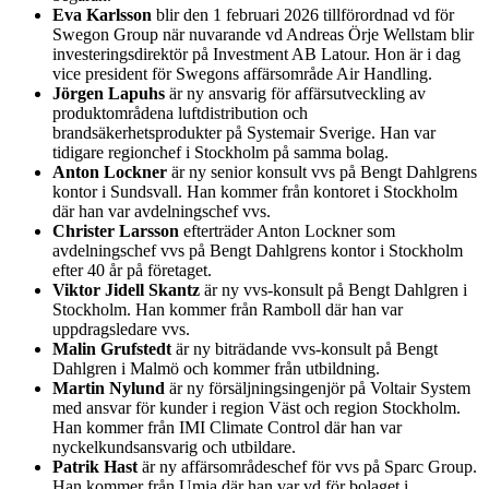
Eva Karlsson
blir den 1 februari 2026 tillförordnad vd för
Swegon Group när nuvarande vd Andreas Örje Wellstam blir
investeringsdirektör på Investment AB Latour. Hon är i dag
vice president för Swegons affärsområde Air Handling.
Jörgen Lapuhs
är ny ansvarig för affärsutveckling av
produktområdena luftdistribution och
brandsäkerhetsprodukter på Systemair Sverige. Han var
tidigare regionchef i Stockholm på samma bolag.
Anton Lockner
är ny senior konsult vvs på Bengt Dahlgrens
kontor i Sundsvall. Han kommer från kontoret i Stockholm
där han var avdelningschef vvs.
Christer Larsson
efterträder Anton Lockner som
avdelningschef vvs på Bengt Dahlgrens kontor i Stockholm
efter 40 år på företaget.
Viktor Jidell Skantz
är ny vvs-konsult på Bengt Dahlgren i
Stockholm. Han kommer från Ramboll där han var
uppdragsledare vvs.
Malin Grufstedt
är ny biträdande vvs-konsult på Bengt
Dahlgren i Malmö och kommer från utbildning.
Martin Nylund
är ny försäljningsingenjör på Voltair System
med ansvar för kunder i region Väst och region Stockholm.
Han kommer från IMI Climate Control där han var
nyckelkundsansvarig och utbildare.
Patrik Hast
är ny affärsområdeschef för vvs på Sparc Group.
Han kommer från Umia där han var vd för bolaget i