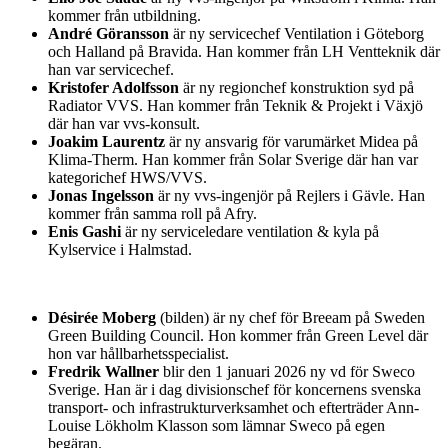
kommer från utbildning.
André Göransson
är ny servicechef Ventilation i Göteborg
och Halland på Bravida. Han kommer från LH Ventteknik där
han var servicechef.
Kristofer Adolfsson
är ny regionchef konstruktion syd på
Radiator VVS. Han kommer från Teknik & Projekt i Växjö
där han var vvs-konsult.
Joakim Laurentz
är ny ansvarig för varumärket Midea på
Klima-Therm. Han kommer från Solar Sverige där han var
kategorichef HWS/VVS.
Jonas Ingelsson
är ny vvs-ingenjör på Rejlers i Gävle. Han
kommer från samma roll på Afry.
Enis Gashi
är ny serviceledare ventilation & kyla på
Kylservice i Halmstad.
Désirée Moberg
(bilden) är ny chef för Breeam på Sweden
Green Building Council. Hon kommer från Green Level där
hon var hållbarhetsspecialist.
Fredrik Wallner
blir den 1 januari 2026 ny vd för Sweco
Sverige. Han är i dag divisionschef för koncernens svenska
transport- och infrastrukturverksamhet och efterträder Ann-
Louise Lökholm Klasson som lämnar Sweco på egen
begäran.