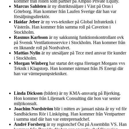
kommer från rollen som partner på Amplio Private Equity.
Marcus Sahlsten
är ny distriktssäljare i Väst på Oras i
Göteborg. Han kommer från Laufen Sverige där han var
försäljningsdirektör.
Haidar Jeber
är ny vvs-tekniker på Global Infrateknik i
Västerås. Han kommer från samma roll på Caverion i
Stockholm.
Rasmus Karlsson
är ny sakkunnig funktionskontrollant ovk
på Svensk Ventilationsservice i Stockholm. Han kommer från
en liknande roll på Nordvalvet.
Mattias Nylin
är ny utesäljare på Tece med ansvar för kunder
i Stockholm.
Morgan Winberg
har startat det egna företaget Morgans vvs
Teknik i Klagstorp. Han kommer närmast från JS Energi där
han var värmepumpstekniker.
Linda Dickson
(bilden) är ny KMA-ansvarig på Bjerking.
Hon kommer från Liljemark Consulting där hon var senior
miljökonsult.
Joachim Nordström
blir i mitten av januari nästa år ny vd för
Sandbäckens Rör i Linköping. Han kommer från Ventpartner
i samma stad där han var entreprenadchef.
André Forsberg
är ny regionchef Öst på Assemblin VS. Han