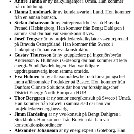
André Tannå
är ny kalkylingenjör i Umeå. Han kommer
från utbildning.
Hanna Lundmark
är ny kundansvarig i Lund. Hon kommer
från en annan bransch.
Stefan Johansson
är ny entreprenadchef vs på Bravida
Prenad i Helsingborg. Han kommer från Bengt Dahlgren i
samma stad där han var seniorkonsult vvs.
Josef Tengver
är ny projektledare/kalkylator vs-entreprenad
på Bravida Östergötland. Han kommer från Sweco i
Linköping där han var vvs-konstruktör.
Gustav Thuresson
är ny gruppledare på Ingenjörsbyrån
Andersson & Hultmark i Göteborg där han kommer att leda
energi- & miljöavdelningen. Han var tidigare
uppdragsansvarig inom samma område.
Eva Holmén
är ny affärsområdeschef och försäljningschef
inom affärsområde Produkter på Bastec. Hon kommer från
Danfoss Climate Solutions där hon var försäljningschef
District Energy North European HUB.
Thor Berggren
är ny senior energikonsult på Sweco i Umeå.
Han kommer från Enwell i samma stad där han var
projektledare/energiansvarig.
Jimm Hardeling
är ny vvs-konsult på Bengt Dahlgren i
Stockholm. Han kommer från Bravida där han var
konstruktionskoordinator.
Alexander Johansson
är ny energiexpert i Göteborg. Han