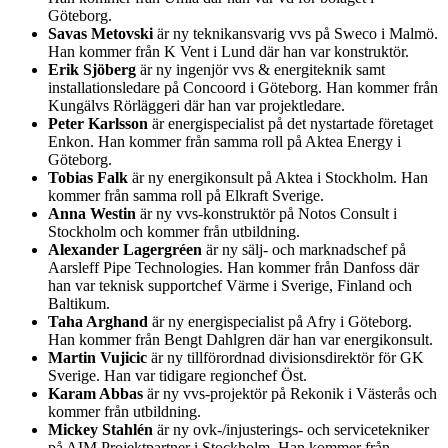
Göteborg.
Savas Metovski
är ny teknikansvarig vvs på Sweco i Malmö.
Han kommer från K Vent i Lund där han var konstruktör.
Erik Sjöberg
är ny ingenjör vvs & energiteknik samt
installationsledare på Concoord i Göteborg. Han kommer från
Kungälvs Rörläggeri där han var projektledare.
Peter Karlsson
är energispecialist på det nystartade företaget
Enkon. Han kommer från samma roll på Aktea Energy i
Göteborg.
Tobias Falk
är ny energikonsult på Aktea i Stockholm. Han
kommer från samma roll på Elkraft Sverige.
Anna Westin
är ny vvs-konstruktör på Notos Consult i
Stockholm och kommer från utbildning.
Alexander Lagergréen
är ny sälj- och marknadschef på
Aarsleff Pipe Technologies. Han kommer från Danfoss där
han var teknisk supportchef Värme i Sverige, Finland och
Baltikum.
Taha Arghand
är ny energispecialist på Afry i Göteborg.
Han kommer från Bengt Dahlgren där han var energikonsult.
Martin Vujicic
är ny tillförordnad divisionsdirektör för GK
Sverige. Han var tidigare regionchef Öst.
Karam Abbas
är ny vvs-projektör på Rekonik i Västerås och
kommer från utbildning.
Mickey Stahlén
är ny ovk-/injusterings- och servicetekniker
på AIM Projektpartner i Stockholm. Han kommer från