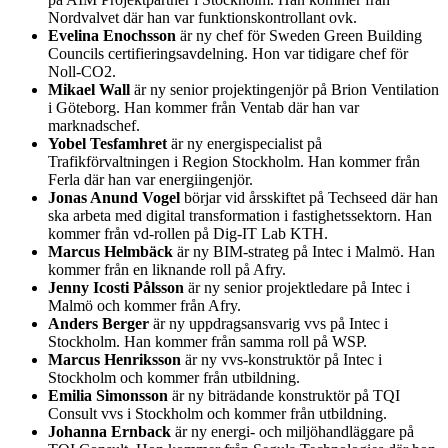
Nordvalvet där han var funktionskontrollant ovk.
Evelina Enochsson
är ny chef för Sweden Green Building
Councils certifieringsavdelning. Hon var tidigare chef för
Noll-CO2.
Mikael Wall
är ny senior projektingenjör på Brion Ventilation
i Göteborg. Han kommer från Ventab där han var
marknadschef.
Yobel Tesfamhret
är ny energispecialist på
Trafikförvaltningen i Region Stockholm. Han kommer från
Ferla där han var energiingenjör.
Jonas Anund Vogel
börjar vid årsskiftet på Techseed där han
ska arbeta med digital transformation i fastighetssektorn. Han
kommer från vd-rollen på Dig-IT Lab KTH.
Marcus Helmbäck
är ny BIM-strateg på Intec i Malmö. Han
kommer från en liknande roll på Afry.
Jenny Icosti Pålsson
är ny senior projektledare på Intec i
Malmö och kommer från Afry.
Anders Berger
är ny uppdragsansvarig vvs på Intec i
Stockholm. Han kommer från samma roll på WSP.
Marcus Henriksson
är ny vvs-konstruktör på Intec i
Stockholm och kommer från utbildning.
Emilia Simonsson
är ny biträdande konstruktör på TQI
Consult vvs i Stockholm och kommer från utbildning.
Johanna Ernback
är ny energi- och miljöhandläggare på