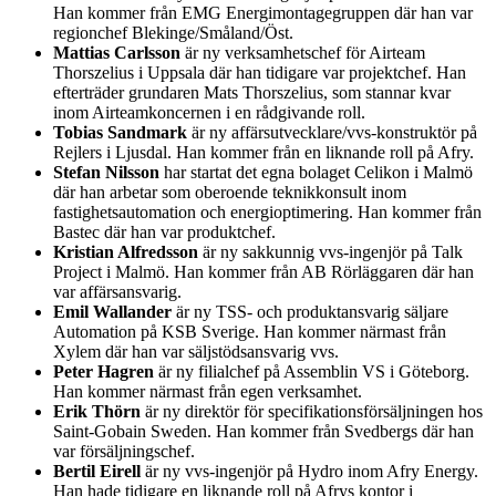
Han kommer från EMG Energimontagegruppen där han var
regionchef Blekinge/Småland/Öst.
Mattias Carlsson
är ny verksamhetschef för Airteam
Thorszelius i Uppsala där han tidigare var projektchef. Han
efterträder grundaren Mats Thorszelius, som stannar kvar
inom Airteamkoncernen i en rådgivande roll.
Tobias Sandmark
är ny affärsutvecklare/vvs-konstruktör på
Rejlers i Ljusdal. Han kommer från en liknande roll på Afry.
Stefan Nilsson
har startat det egna bolaget Celikon i Malmö
där han arbetar som oberoende teknikkonsult inom
fastighetsautomation och energioptimering. Han kommer från
Bastec där han var produktchef.
Kristian Alfredsson
är ny sakkunnig vvs-ingenjör på Talk
Project i Malmö. Han kommer från AB Rörläggaren där han
var affärsansvarig.
Emil Wallander
är ny TSS- och produktansvarig säljare
Automation på KSB Sverige. Han kommer närmast från
Xylem där han var säljstödsansvarig vvs.
Peter Hagren
är ny filialchef på Assemblin VS i Göteborg.
Han kommer närmast från egen verksamhet.
Erik Thörn
är ny direktör för specifikationsförsäljningen hos
Saint-Gobain Sweden. Han kommer från Svedbergs där han
var försäljningschef.
Bertil Eirell
är ny vvs-ingenjör på Hydro inom Afry Energy.
Han hade tidigare en liknande roll på Afrys kontor i