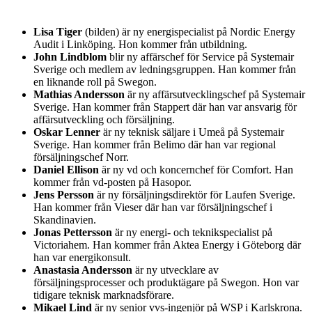
Lisa Tiger
(bilden) är ny energispecialist på Nordic Energy
Audit i Linköping. Hon kommer från utbildning.
John Lindblom
blir ny affärschef för Service på Systemair
Sverige och medlem av ledningsgruppen. Han kommer från
en liknande roll på Swegon.
Mathias Andersson
är ny affärsutvecklingschef på Systemair
Sverige. Han kommer från Stappert där han var ansvarig för
affärsutveckling och försäljning.
Oskar Lenner
är ny teknisk säljare i Umeå på Systemair
Sverige. Han kommer från Belimo där han var regional
försäljningschef Norr.
Daniel Ellison
är ny vd och koncernchef för Comfort. Han
kommer från vd-posten på Hasopor.
Jens Persson
är ny försäljningsdirektör för Laufen Sverige.
Han kommer från Vieser där han var försäljningschef i
Skandinavien.
Jonas Pettersson
är ny energi- och teknikspecialist på
Victoriahem. Han kommer från Aktea Energy i Göteborg där
han var energikonsult.
Anastasia Andersson
är ny utvecklare av
försäljningsprocesser och produktägare på Swegon. Hon var
tidigare teknisk marknadsförare.
Mikael Lind
är ny senior vvs-ingenjör på WSP i Karlskrona.