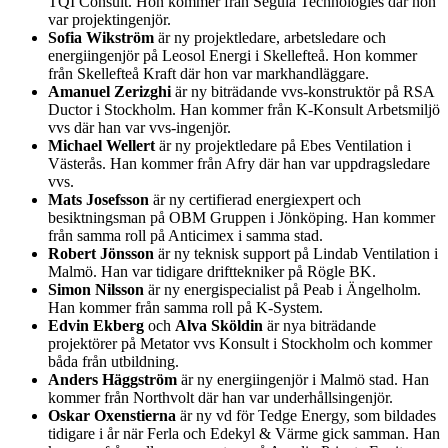
TQI Consult. Hon kommer från Segula Technologies där hon
var projektingenjör.
Sofia Wikström
är ny projektledare, arbetsledare och
energiingenjör på Leosol Energi i Skellefteå. Hon kommer
från Skellefteå Kraft där hon var markhandläggare.
Amanuel Zerizghi
är ny biträdande vvs-konstruktör på RSA
Ductor i Stockholm. Han kommer från K-Konsult Arbetsmiljö
vvs där han var vvs-ingenjör.
Michael Wellert
är ny projektledare på Ebes Ventilation i
Västerås. Han kommer från Afry där han var uppdragsledare
vvs.
Mats Josefsson
är ny certifierad energiexpert och
besiktningsman på OBM Gruppen i Jönköping. Han kommer
från samma roll på Anticimex i samma stad.
Robert Jönsson
är ny teknisk support på Lindab Ventilation i
Malmö. Han var tidigare drifttekniker på Rögle BK.
Simon Nilsson
är ny energispecialist på Peab i Ängelholm.
Han kommer från samma roll på K-System.
Edvin Ekberg
och
Alva Sköldin
är nya biträdande
projektörer på Metator vvs Konsult i Stockholm och kommer
båda från utbildning.
Anders Häggström
är ny energiingenjör i Malmö stad. Han
kommer från Northvolt där han var underhållsingenjör.
Oskar Oxenstierna
är ny vd för Tedge Energy, som bildades
tidigare i år när Ferla och Edekyl & Värme gick samman. Han