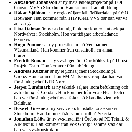
Alexander Johansson
är ny installationsprojektör på TQI
Consult VVS i Stockholm. Han kommer från utbildning.
Håkan Sjöblom
är ny regionsäljare Mitt/Mälardalen på OSO
Hotwater. Han kommer från THP Kleaa VVS där han var vs-
ansvarig.
Lina Dalman
är ny sakkunnig funktionskontrollant ovk på
Nordvalvet i Stockholm. Hon var tidigare arbetsledande
tekniker.
Hugo Pommer
är ny projektledare på Ventpartner
Västmanland. Han kommer från en säljroll i en annan
bransch.
Fredrik Boman
är ny vvs-ingenjör i Örnsköldsvik på Umeå
Projekt Team. Han kommer från utbildning.
Andreas Kutzner
är ny regionsäljchef i Stockholm på
Grohe. Han kommer från FM Mattsson Group där han var
försäljningschef BTB Norr.
Jesper Lundmark
är ny teknisk säljare inom befuktning och
avfuktning på Condair. Han kommer från Veab Heat Tech där
han var försäljningschef med fokus på Skandinavien och
Baltikum.
Boswell Greene
är ny service- och installationstekniker i
Stockholm. Han kommer från samma roll på Selecta.
Jonathan Lööw
är ny vvs-ingenjör i Örebro på PE Teknik &
Arkitektur. Han kommer från Pox Group i samma stad där
han var vvs-konstruktör.