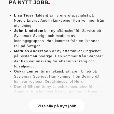
PÅ NYTT JOBB
Lisa Tiger
(bilden) är ny energispecialist på
Nordic Energy Audit i Linköping. Hon kommer från
utbildning.
John Lindblom
blir ny affärschef för Service på
Systemair Sverige och medlem av
ledningsgruppen. Han kommer från en liknande
roll på Swegon.
Mathias Andersson
är ny affärsutvecklingschef
på Systemair Sverige. Han kommer från Stappert
där han var ansvarig för affärsutveckling och
försäljning.
Oskar Lenner
är ny teknisk säljare i Umeå på
Systemair Sverige. Han kommer från Belimo där
han var regional försäljningschef Norr.
Daniel Ellison
är ny vd och koncernchef för
Comfort. Han kommer från vd-posten på Hasopor.
Jens Persson
är ny försäljningsdirektör för
Laufen Sverige. Han kommer från Vieser där han
Visa alla på nytt jobb
var försäljningschef i Skandinavien.
Jonas Pettersson
är ny energi- och