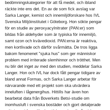
bedömningskategorier för att få medel, och ibland
räckte inte ens det. En av de som fick avslag var
Sarka Langer, kemist och innemiljöforskare hos IVL
Svenska Miljöinstitutet i Göteborg. Hon sökte pengar
för en studie av peroxyacylnitrater (PAN:er) som
bildas från aldehyder som är typiska för innemiljö,
samt ozon och kvävedioxid. PAN:erna är reaktiva,
men kortlivade och därför svårmätta. De tros ligga
bakom fenomenet ”sjuka hus” som ger människor
problem med irriterade slemhinnor och trötthet. Men
nu blir det inget av med den studien, meddelar Sarka
Langer. Hon och IVL har dock fått pengar tidigare av
bland annat Formas, och Sarka Langer arbetar för
närvarande med ett projekt som ska utvärdera
inneluften i lågenergihus. Hittills har även hon
bearbetat data från Boverkets Betsi-studie om
inomhusluft i svenska bostäder och gjort detaljerade