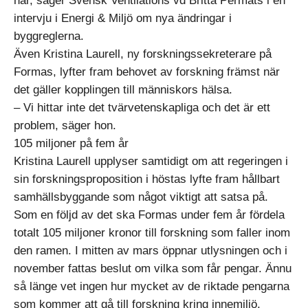
här, säger Svensk Ventilations vd Britta Permats i en
intervju i Energi & Miljö om nya ändringar i
byggreglerna.
Även Kristina Laurell, ny forskningssekreterare på
Formas, lyfter fram behovet av forskning främst när
det gäller kopplingen till människors hälsa.
– Vi hittar inte det tvärvetenskapliga och det är ett
problem, säger hon.
105 miljoner på fem år
Kristina Laurell upplyser samtidigt om att regeringen i
sin forskningsproposition i höstas lyfte fram hållbart
samhällsbyggande som något viktigt att satsa på.
Som en följd av det ska Formas under fem år fördela
totalt 105 miljoner kronor till forskning som faller inom
den ramen. I mitten av mars öppnar utlysningen och i
november fattas beslut om vilka som får pengar. Ännu
så länge vet ingen hur mycket av de riktade pengarna
som kommer att gå till forskning kring innemiljö.