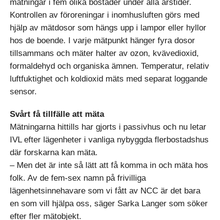
mätningar i fem olika bostäder under alla årstider.
Kontrollen av föroreningar i inomhusluften görs med
hjälp av mätdosor som hängs upp i lampor eller hyllor
hos de boende. I varje mätpunkt hänger fyra dosor
tillsammans och mäter halter av ozon, kvävedioxid,
formaldehyd och organiska ämnen. Temperatur, relativ
luftfuktighet och koldioxid mäts med separat loggande
sensor.
Svårt få tillfälle att mäta
Mätningarna hittills har gjorts i passivhus och nu letar
IVL efter lägenheter i vanliga nybyggda flerbostadshus
där forskarna kan mäta.
– Men det är inte så lätt att få komma in och mäta hos
folk. Av de fem-sex namn på frivilliga
lägenhetsinnehavare som vi fått av NCC är det bara
en som vill hjälpa oss, säger Sarka Langer som söker
efter fler mätobjekt.