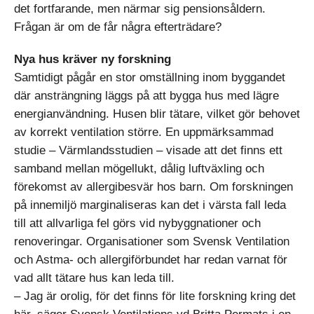
det fortfarande, men närmar sig pensionsåldern.
Frågan är om de får några efterträdare?
Nya hus kräver ny forskning
Samtidigt pågår en stor omställning inom byggandet
där ansträngning läggs på att bygga hus med lägre
energianvändning. Husen blir tätare, vilket gör behovet
av korrekt ventilation större. En uppmärksammad
studie – Värmlandsstudien – visade att det finns ett
samband mellan mögellukt, dålig luftväxling och
förekomst av allergibesvär hos barn. Om forskningen
på innemiljö marginaliseras kan det i värsta fall leda
till att allvarliga fel görs vid nybyggnationer och
renoveringar. Organisationer som Svensk Ventilation
och Astma- och allergiförbundet har redan varnat för
vad allt tätare hus kan leda till.
– Jag är orolig, för det finns för lite forskning kring det