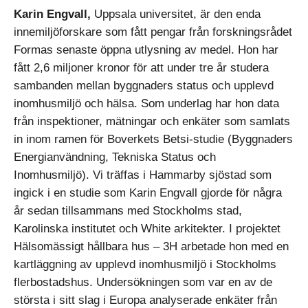
Karin Engvall,
Uppsala universitet, är den enda
innemiljöforskare som fått pengar från forskningsrådet
Formas senaste öppna utlysning av medel. Hon har
fått 2,6 miljoner kronor för att under tre år studera
sambanden mellan byggnaders status och upplevd
inomhusmiljö och hälsa. Som underlag har hon data
från inspektioner, mätningar och enkäter som samlats
in inom ramen för Boverkets Betsi-studie (Byggnaders
Energianvändning, Tekniska Status och
Inomhusmiljö). Vi träffas i Hammarby sjöstad som
ingick i en studie som Karin Engvall gjorde för några
år sedan tillsammans med Stockholms stad,
Karolinska institutet och White arkitekter. I projektet
Hälsomässigt hållbara hus – 3H arbetade hon med en
kartläggning av upplevd inomhusmiljö i Stockholms
flerbostadshus. Undersökningen som var en av de
största i sitt slag i Europa analyserade enkäter från