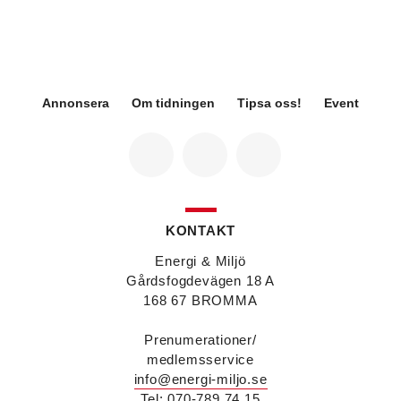
Fredrik Wallner
blir den 1 januari 2026 ny vd för
Sweco Sverige. Han är i dag divisionschef för
koncernens svenska transport- och
infrastrukturverksamhet och efterträder Ann-
Louise Lökholm Klasson som lämnar Sweco på
egen begäran.
Annonsera
Om tidningen
Tipsa oss!
Event
Eva Karlsson
blir den 1 februari 2026
tillförordnad vd för Swegon Group när nuvarande
vd Andreas Örje Wellstam blir investeringsdirektör
på Investment AB Latour. Hon är i dag vice
president för Swegons affärsområde Air Handling.
Jörgen Lapuhs
är ny ansvarig för
affärsutveckling av produktområdena
KONTAKT
luftdistribution och brandsäkerhetsprodukter på
Systemair Sverige. Han var tidigare regionchef i
Energi & Miljö
Stockholm på samma bolag.
Gårdsfogdevägen 18 A
Anton Lockner
är ny senior konsult vvs på Bengt
168 67 BROMMA
Dahlgrens kontor i Sundsvall. Han kommer från
kontoret i Stockholm där han var avdelningschef
Prenumerationer/
vvs.
medlemsservice
Christer Larsson
efterträder Anton Lockner som
info@energi-miljo.se
avdelningschef vvs på Bengt Dahlgrens kontor i
Stockholm efter 40 år på företaget.
Tel: 070-789 74 15