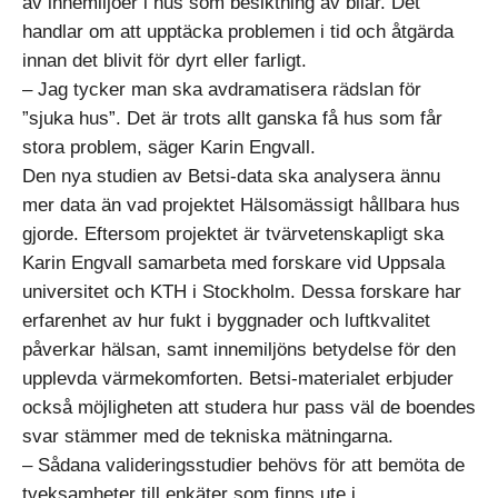
av innemiljöer i hus som besiktning av bilar. Det
handlar om att upptäcka problemen i tid och åtgärda
innan det blivit för dyrt eller farligt.
– Jag tycker man ska avdramatisera rädslan för
”sjuka hus”. Det är trots allt ganska få hus som får
stora problem, säger Karin Engvall.
Den nya studien av Betsi-data ska analysera ännu
mer data än vad projektet Hälsomässigt hållbara hus
gjorde. Eftersom projektet är tvärvetenskapligt ska
Karin Engvall samarbeta med forskare vid Uppsala
universitet och KTH i Stockholm. Dessa forskare har
erfarenhet av hur fukt i byggnader och luftkvalitet
påverkar hälsan, samt innemiljöns betydelse för den
upplevda värmekomforten. Betsi-materialet erbjuder
också möjligheten att studera hur pass väl de boendes
svar stämmer med de tekniska mätningarna.
– Sådana valideringsstudier behövs för att bemöta de
tveksamheter till enkäter som finns ute i