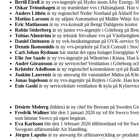
Bertil Eirell
är ny vvs-ingenjör på Hydro inom Afry Energy. Han
Oskar Trönnhagen
är ny teamledare vvs i Hälsingland. Han va
Anders Lithén
är ny regionchef Nedre Norrland på Ahlsell Sver
Mattias Larsson
är ny säljare Automation på Malthe Winje Au
Eric Mattiasson
är ny vvs-konsult på Bengt Dahlgrens kontor i
Robin Söderberg
är ny junior vvs-ingenjör i Göteborg på Be
Tobias Almström
är ny teknisk förvaltare vvs på Västfastighet
Daniel Onttonen
är ny ovk-besikningsman på OVK-service Syd
Dennis Ikonomidis
är ny vvs-projektör på Facil Consult i St
Carl-Johan Rydman
har startat det egna bolaget Energiplan 
Elio Joe Saade
är ny vvs-ingenjör på Wikström i Kinna. Han k
André Göransson
är ny servicechef Ventilation i Göteborg o
Kristofer Adolfsson
är ny regionchef konstruktion syd på Rad
Joakim Laurentz
är ny ansvarig för varumärket Midea på Kl
Jonas Ingelsson
är ny vvs-ingenjör på Rejlers i Gävle. Han k
Enis Gashi
är ny serviceledare ventilation & kyla på Kylservic
Désirée Moberg
(bilden) är ny chef för Breeam på Sweden Gre
Fredrik Wallner
blir den 1 januari 2026 ny vd för Sweco Sver
som lämnar Sweco på egen begäran.
Eva Karlsson
blir den 1 februari 2026 tillförordnad vd för Sw
Swegons affärsområde Air Handling.
Jörgen Lapuhs
är ny ansvarig för affärsutveckling av produk