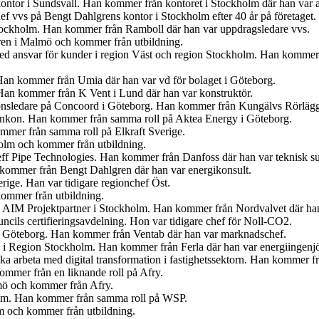
ontor i Sundsvall. Han kommer från kontoret i Stockholm där han var 
f vvs på Bengt Dahlgrens kontor i Stockholm efter 40 år på företaget.
tockholm. Han kommer från Ramboll där han var uppdragsledare vvs.
ren i Malmö och kommer från utbildning.
med ansvar för kunder i region Väst och region Stockholm. Han kommer
Han kommer från Umia där han var vd för bolaget i Göteborg.
an kommer från K Vent i Lund där han var konstruktör.
tionsledare på Concoord i Göteborg. Han kommer från Kungälvs Rörlägge
t Enkon. Han kommer från samma roll på Aktea Energy i Göteborg.
mmer från samma roll på Elkraft Sverige.
olm och kommer från utbildning.
eff Pipe Technologies. Han kommer från Danfoss där han var teknisk s
n kommer från Bengt Dahlgren där han var energikonsult.
erige. Han var tidigare regionchef Öst.
kommer från utbildning.
på AIM Projektpartner i Stockholm. Han kommer från Nordvalvet där han
cils certifieringsavdelning. Hon var tidigare chef för Noll-CO2.
n i Göteborg. Han kommer från Ventab där han var marknadschef.
en i Region Stockholm. Han kommer från Ferla där han var energiingenjö
 ska arbeta med digital transformation i fastighetssektorn. Han kommer
mmer från en liknande roll på Afry.
lmö och kommer från Afry.
olm. Han kommer från samma roll på WSP.
lm och kommer från utbildning.