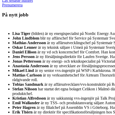
Läs senaste numret
Prenumerera
På nytt jobb
Lisa Tiger
(bilden) är ny energispecialist på Nordic Energy A
John Lindblom
blir ny affärschef för Service på Systemair 
Mathias Andersson
är ny affärsutvecklingschef på Systemair S
Oskar Lenner
är ny teknisk säljare i Umeå på Systemair Sver
Daniel Ellison
är ny vd och koncernchef för Comfort. Han kom
Jens Persson
är ny försäljningsdirektör för Laufen Sverige. H
Jonas Pettersson
är ny energi- och teknikspecialist på Victor
Anastasia Andersson
är ny utvecklare av försäljningsprocess
Mikael Lind
är ny senior vvs-ingenjör på WSP i Karlskrona.
Mattias Carlsson
är ny verksamhetschef för Airteam Thorszeliu
rådgivande roll.
Tobias Sandmark
är ny affärsutvecklare/vvs-konstruktör på Re
Stefan Nilsson
har startat det egna bolaget Celikon i Malmö d
produktchef.
Kristian Alfredsson
är ny sakkunnig vvs-ingenjör på Talk Pro
Emil Wallander
är ny TSS- och produktansvarig säljare Auto
Peter Hagren
är ny filialchef på Assemblin VS i Göteborg. H
Erik Thörn
är ny direktör för specifikationsförsäljningen ho