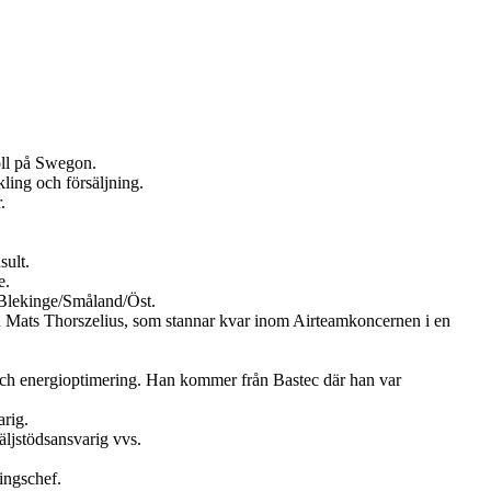
oll på Swegon.
ling och försäljning.
.
sult.
e.
Blekinge/Småland/Öst.
en Mats Thorszelius, som stannar kvar inom Airteamkoncernen i en
och energioptimering. Han kommer från Bastec där han var
rig.
ljstödsansvarig vvs.
ingschef.