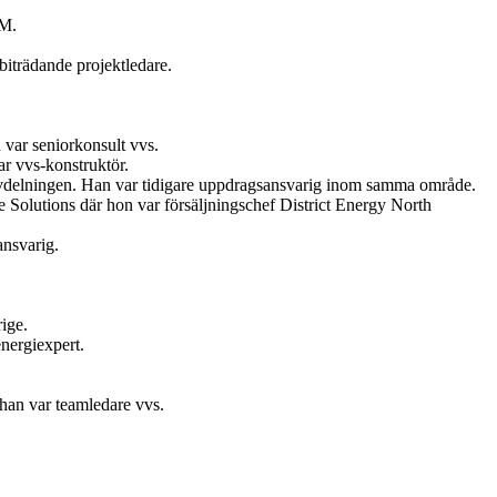
AM.
iträdande projektledare.
var seniorkonsult vvs.
r vvs-konstruktör.
vdelningen. Han var tidigare uppdragsansvarig inom samma område.
Solutions där hon var försäljningschef District Energy North
ansvarig.
ige.
nergiexpert.
 han var teamledare vvs.