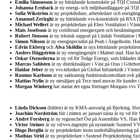
Emilia Simonsson
är ny biträdande konstruktör på TQI Consul
Johanna Ernback
är ny energi- och miljöhandläggare på TQI
Sofia Wikström
är ny projektledare, arbetsledare och energii
Amanuel Zerizghi
är ny biträdande vvs-konstruktör på RSA D
Michael Wellert
är ny projektledare på Ebes Ventilation i Väs
Mats Josefsson
är ny certifierad energiexpert och besiktnin
Robert Jönsson
är ny teknisk support på Lindab Ventilation i
Simon Nilsson
är ny energispecialist på Peab i Ängelholm. H
Edvin Ekberg
och
Alva Sköldin
är nya biträdande projektöre
Anders Häggström
är ny energiingenjör i Malmö stad. Han ko
Oskar Oxenstierna
är ny vd för Tedge Energy, som bildades t
Marcus Sahlsten
är ny distriktssäljare i Väst på Oras i Göteb
Haidar Jeber
är ny vvs-tekniker på Global Infrateknik i Väst
Rasmus Karlsson
är ny sakkunnig funktionskontrollant ovk på
Mattias Nylin
är ny utesäljare på Tece med ansvar för kunder 
Morgan Winberg
har startat det egna företaget Morgans vvs
Linda Dickson
(bilden) är ny KMA-ansvarig på Bjerking. Hon 
Joachim Nordström
blir i mitten av januari nästa år ny vd 
André Forsberg
är ny regionchef Öst på Assemblin VS. Han k
Victor Steiner
är ny vd/vvs-ingenjör på nystartade Sustend V
Hugo Berglin
är ny projektledare inom underhållsplanering på
Mathias Strid
är ny projektledare i Sustend Projektledning S