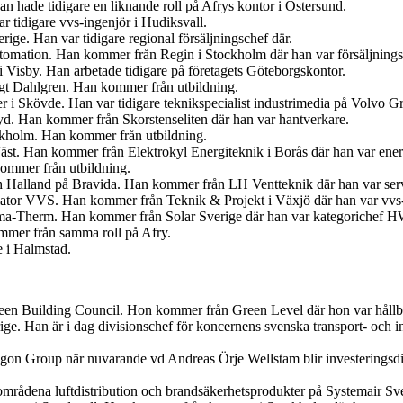
 hade tidigare en liknande roll på Afrys kontor i Östersund.
r tidigare vvs-ingenjör i Hudiksvall.
ige. Han var tidigare regional försäljningschef där.
tomation. Han kommer från Regin i Stockholm där han var försäljnings
 Visby. Han arbetade tidigare på företagets Göteborgskontor.
ngt Dahlgren. Han kommer från utbildning.
er i Skövde. Han var tidigare teknikspecialist industrimedia på Volvo G
. Han kommer från Skorstenseliten där han var hantverkare.
ockholm. Han kommer från utbildning.
Väst. Han kommer från Elektrokyl Energiteknik i Borås där han var ener
ommer från utbildning.
ch Halland på Bravida. Han kommer från LH Ventteknik där han var ser
iator VVS. Han kommer från Teknik & Projekt i Växjö där han var vvs-
ima-Therm. Han kommer från Solar Sverige där han var kategorichef
ommer från samma roll på Afry.
e i Halmstad.
en Building Council. Hon kommer från Green Level där hon var hållbar
ige. Han är i dag divisionschef för koncernens svenska transport- och
egon Group när nuvarande vd Andreas Örje Wellstam blir investeringsdi
tområdena luftdistribution och brandsäkerhetsprodukter på Systemair Sv