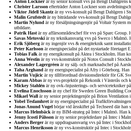
Anton Lockner
är ny senior konsult vvs på Bengt Dahlgrens k
Christer Larsson
efterträder Anton Lockner som avdelningsche
Viktor Jidell Skantz
är ny vvs-konsult på Bengt Dahlgren i S
Malin Grufstedt
är ny biträdande vvs-konsult på Bengt Dahlg
Martin Nylund
är ny försäljningsingenjör på Voltair System 
utbildare.
Patrik Hast
är ny affärsområdeschef för vvs på Sparc Group. 
Savas Metovski
är ny teknikansvarig vvs på Sweco i Malmö. H
Erik Sjöberg
är ny ingenjör vvs & energiteknik samt installa
Peter Karlsson
är energispecialist på det nystartade företage
Tobias Falk
är ny energikonsult på Aktea i Stockholm. Han ko
Anna Westin
är ny vvs-konstruktör på Notos Consult i Stockh
Alexander Lagergréen
är ny sälj- och marknadschef på Aarsl
Taha Arghand
är ny energispecialist på Afry i Göteborg. Ha
Martin Vujicic
är ny tillförordnad divisionsdirektör för GK Sv
Karam Abbas
är ny vvs-projektör på Rekonik i Västerås och 
Mickey Stahlén
är ny ovk-/injusterings- och servicetekniker 
Evelina Enochsson
är ny chef för Sweden Green Building Coun
Mikael Wall
är ny senior projektingenjör på Brion Ventilatio
Yobel Tesfamhret
är ny energispecialist på Trafikförvaltning
Jonas Anund Vogel
börjar vid årsskiftet på Techseed där han
Marcus Helmbäck
är ny BIM-strateg på Intec i Malmö. Han ko
Jenny Icosti Pålsson
är ny senior projektledare på Intec i Ma
Anders Berger
är ny uppdragsansvarig vvs på Intec i Stockh
Marcus Henriksson
är ny vvs-konstruktör på Intec i Stockho