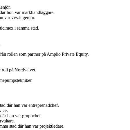
enjör.
t där hon var markhandläggare.
n var vvs-ingenjör.
ticimex i samma stad.
.
ån rollen som partner på Amplio Private Equity.
 roll på Nordvalvet.
ärmepumpstekniker.
tad där han var entreprenadchef.
vice.
där han var gruppchef.
valtare.
ma stad där han var projektledare.