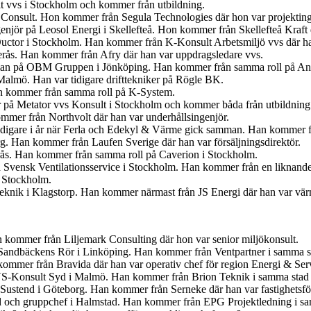
t vvs i Stockholm och kommer från utbildning.
 Consult. Hon kommer från Segula Technologies där hon var projekting
ngenjör på Leosol Energi i Skellefteå. Hon kommer från Skellefteå Kraf
uctor i Stockholm. Han kommer från K-Konsult Arbetsmiljö vvs där ha
terås. Han kommer från Afry där han var uppdragsledare vvs.
gsman på OBM Gruppen i Jönköping. Han kommer från samma roll på An
 Malmö. Han var tidigare drifttekniker på Rögle BK.
an kommer från samma roll på K-System.
r på Metator vvs Konsult i Stockholm och kommer båda från utbildning
mmer från Northvolt där han var underhållsingenjör.
idigare i år när Ferla och Edekyl & Värme gick samman. Han kommer fr
org. Han kommer från Laufen Sverige där han var försäljningsdirektör.
erås. Han kommer från samma roll på Caverion i Stockholm.
 Svensk Ventilationsservice i Stockholm. Han kommer från en liknande
i Stockholm.
 Teknik i Klagstorp. Han kommer närmast från JS Energi där han var v
kommer från Liljemark Consulting där hon var senior miljökonsult.
för Sandbäckens Rör i Linköping. Han kommer från Ventpartner i samma s
ommer från Bravida där han var operativ chef för region Energi & Ser
VS-Konsult Syd i Malmö. Han kommer från Brion Teknik i samma stad 
 Sustend i Göteborg. Han kommer från Serneke där han var fastighetsför
yd och gruppchef i Halmstad. Han kommer från EPG Projektledning i sam