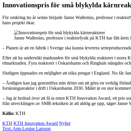
Innovationspris för små blykylda kärnrea
För omkring tio år sedan började Janne Wallenius, professor i reakto
hans projekt ökar.
Janne Wallenius, professor i reaktorfysik på KTH har fått årets
– Planen är att en fabrik i Sverige ska kunna leverera serieproducerad
Efter att ha undersökt marknaden för små blykylda reaktorer i norra K
elmarknaden. Fyra reaktorer i Oskarshamn och Ringhals stängdes och s
Slutligen öppnades en möjlighet att söka pengar i England. Nu får J
– Äntligen kan jag genomföra min dröm om att göra en verklig förändr
forskningsreaktor i drift i Oskarshamn 2030. Målet är en stor kommers
– Jag är hedrad över att få ta emot KTH Innovation Award, ett pris so
från utvecklingen av SMR-tekniken är att aldrig ge upp, säger Janne 
Källa:
KTH
KTH
KTH Innovation Award
Nyhet
Text:
Ann-Louise Larsson