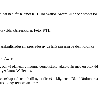
gen har han fått ta emot KTH Innovation Award 2022 och stödet för
å blykylda kärnreaktorer. Foto: KTH
ärnkraftsindustrin pressades av de låga priserna på den nordiska
ion Award.
, och vi planerar att kunna demonstrera teknologin med en blykyld
säger Janne Wallenius.
etenskap och teknik till nytta för mänskligheten. Bland lärdomarna
a reaktorsystem sedan 1996.