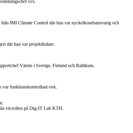
avdelningschef vvs.
 från IMI Climate Control där han var nyckelkundsansvarig och
ri där han var projektledare.
upportchef Värme i Sverige, Finland och Baltikum.
 var funktionskontrollant ovk.
r.
 från vd-rollen på Dig-IT Lab KTH.