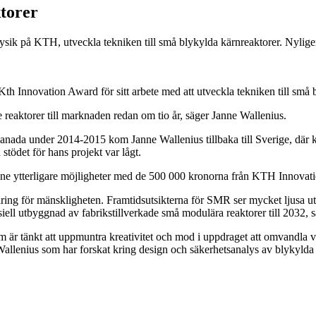
ktorer
rfysik på KTH, utveckla tekniken till små blykylda kärnreaktorer. Nyli
 Kth Innovation Award för sitt arbete med att utveckla tekniken till sm
e reaktorer till marknaden redan om tio år, säger Janne Wallenius.
anada under 2014-2015 kom Janne Wallenius tillbaka till Sverige, där k
tödet för hans projekt var lågt.
anne ytterligare möjligheter med de 500 000 kronorna från KTH Innovat
ing för mänskligheten. Framtidsutsikterna för SMR ser mycket ljusa ut
iell utbyggnad av fabrikstillverkade små modulära reaktorer till 2032, 
m är tänkt att uppmuntra kreativitet och mod i uppdraget att omvandla v
Wallenius som har forskat kring design och säkerhetsanalys av blykyld