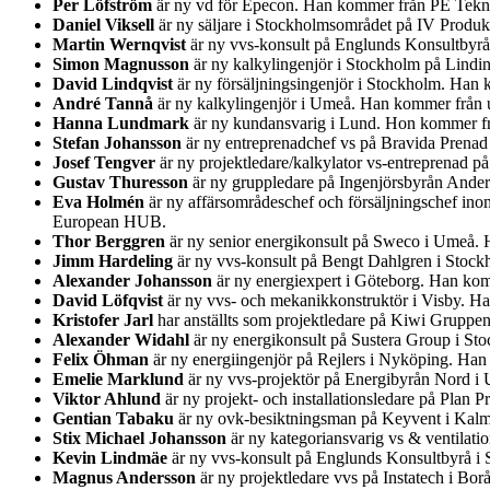
Per Löfström
är ny vd för Epecon. Han kommer från PE Teknik
Daniel Viksell
är ny säljare i Stockholmsområdet på IV Produ
Martin Wernqvist
är ny vvs-konsult på Englunds Konsultbyr
Simon Magnusson
är ny kalkylingenjör i Stockholm på Lindi
David Lindqvist
är ny försäljningsingenjör i Stockholm. Han 
André Tannå
är ny kalkylingenjör i Umeå. Han kommer från u
Hanna Lundmark
är ny kundansvarig i Lund. Hon kommer fr
Stefan Johansson
är ny entreprenadchef vs på Bravida Prenad
Josef Tengver
är ny projektledare/kalkylator vs-entreprenad 
Gustav Thuresson
är ny gruppledare på Ingenjörsbyrån Ander
Eva Holmén
är ny affärsområdeschef och försäljningschef ino
European HUB.
Thor Berggren
är ny senior energikonsult på Sweco i Umeå. H
Jimm Hardeling
är ny vvs-konsult på Bengt Dahlgren i Stock
Alexander Johansson
är ny energiexpert i Göteborg. Han kom
David Löfqvist
är ny vvs- och mekanikkonstruktör i Visby. Ha
Kristofer Jarl
har anställts som projektledare på Kiwi Gruppe
Alexander Widahl
är ny energikonsult på Sustera Group i St
Felix Öhman
är ny energiingenjör på Rejlers i Nyköping. Han
Emelie Marklund
är ny vvs-projektör på Energibyrån Nord i
Viktor Ahlund
är ny projekt- och installationsledare på Plan
Gentian Tabaku
är ny ovk-besiktningsman på Keyvent i Kalm
Stix Michael Johansson
är ny kategoriansvarig vs & ventilatio
Kevin Lindmäe
är ny vvs-konsult på Englunds Konsultbyrå i
Magnus Andersson
är ny projektledare vvs på Instatech i Bo