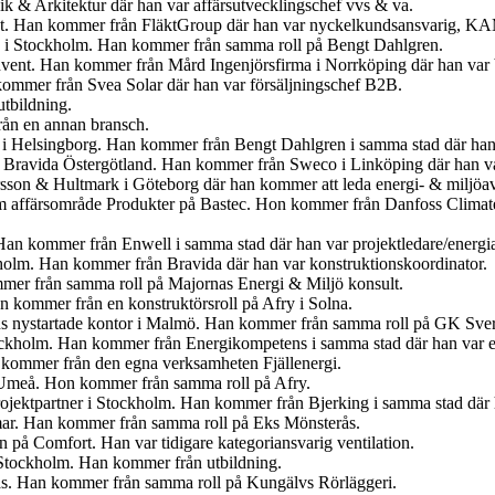
 & Arkitektur där han var affärsutvecklingschef vvs & va.
kt. Han kommer från FläktGroup där han var nyckelkundsansvarig, K
å i Stockholm. Han kommer från samma roll på Bengt Dahlgren.
nvent. Han kommer från Mård Ingenjörsfirma i Norrköping där han var b
kommer från Svea Solar där han var försäljningschef B2B.
tbildning.
ån en annan bransch.
 i Helsingborg. Han kommer från Bengt Dahlgren i samma stad där han 
på Bravida Östergötland. Han kommer från Sweco i Linköping där han va
sson & Hultmark i Göteborg där han kommer att leda energi- & miljöa
m affärsområde Produkter på Bastec. Hon kommer från Danfoss Climate 
an kommer från Enwell i samma stad där han var projektledare/energi
holm. Han kommer från Bravida där han var konstruktionskoordinator.
mer från samma roll på Majornas Energi & Miljö konsult.
n kommer från en konstruktörsroll på Afry i Solna.
ns nystartade kontor i Malmö. Han kommer från samma roll på GK Sver
ockholm. Han kommer från Energikompetens i samma stad där han var e
 kommer från den egna verksamheten Fjällenergi.
 Umeå. Hon kommer från samma roll på Afry.
 Projektpartner i Stockholm. Han kommer från Bjerking i samma stad där
ar. Han kommer från samma roll på Eks Mönsterås.
n på Comfort. Han var tidigare kategoriansvarig ventilation.
 Stockholm. Han kommer från utbildning.
rås. Han kommer från samma roll på Kungälvs Rörläggeri.