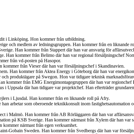
udit i Linköping. Hon kommer från utbildning.
Sverige och medlem av ledningsgruppen. Han kommer från en liknande r
verige. Han kommer från Stappert där han var ansvarig för affärsutveck
ige. Han kommer från Belimo där han var regional försäljningschef Norr
mer från vd-posten på Hasopor.
an kommer från Vieser där han var försäljningschef i Skandinavien.
iahem. Han kommer från Aktea Energy i Göteborg där han var energikon
er och produktägare på Swegon. Hon var tidigare teknisk marknadsförar
 Han kommer från EMG Energimontagegruppen där han var regionchef 
s i Uppsala där han tidigare var projektchef. Han efterträder grundar
jlers i Ljusdal. Han kommer från en liknande roll på Afry.
är han arbetar som oberoende teknikkonsult inom fastighetsautomation 
ject i Malmö. Han kommer från AB Rörläggaren där han var affärsansva
mation på KSB Sverige. Han kommer närmast från Xylem där han var sä
an kommer närmast från egen verksamhet.
s Saint-Gobain Sweden. Han kommer från Svedbergs där han var försäljn