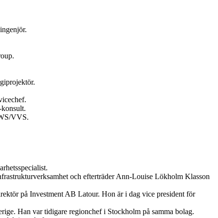
ingenjör.
roup.
giprojektör.
vicechef.
konsult.
 HWS/VVS.
hetsspecialist.
 infrastrukturverksamhet och efterträder Ann-Louise Lökholm Klasson
rektör på Investment AB Latour. Hon är i dag vice president för
erige. Han var tidigare regionchef i Stockholm på samma bolag.