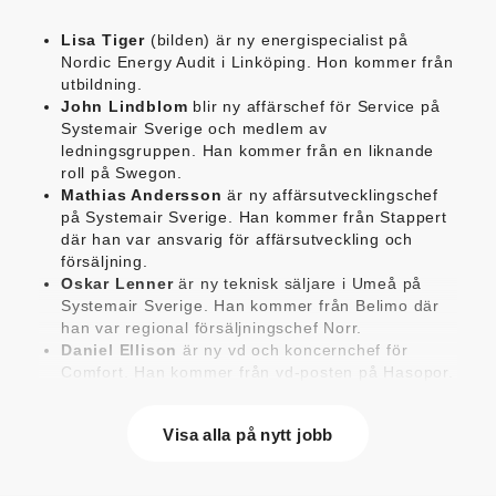
Lisa Tiger
(bilden) är ny energispecialist på
Nordic Energy Audit i Linköping. Hon kommer från
utbildning.
John Lindblom
blir ny affärschef för Service på
Systemair Sverige och medlem av
ledningsgruppen. Han kommer från en liknande
roll på Swegon.
Mathias Andersson
är ny affärsutvecklingschef
på Systemair Sverige. Han kommer från Stappert
där han var ansvarig för affärsutveckling och
försäljning.
Oskar Lenner
är ny teknisk säljare i Umeå på
Systemair Sverige. Han kommer från Belimo där
han var regional försäljningschef Norr.
Daniel Ellison
är ny vd och koncernchef för
Comfort. Han kommer från vd-posten på Hasopor.
Jens Persson
är ny försäljningsdirektör för
Laufen Sverige. Han kommer från Vieser där han
Visa alla på nytt jobb
var försäljningschef i Skandinavien.
Jonas Pettersson
är ny energi- och
teknikspecialist på Victoriahem. Han kommer från