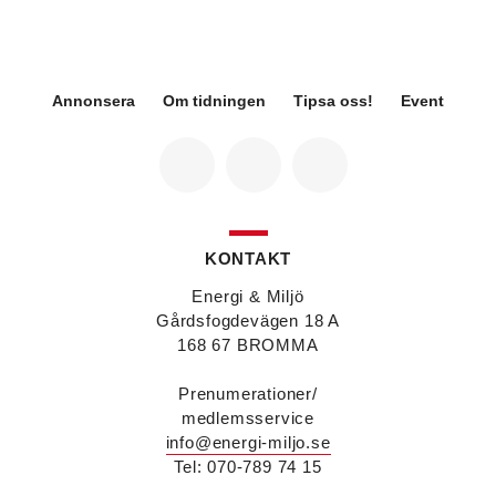
Sweco Sverige. Han är i dag divisionschef för
koncernens svenska transport- och
infrastrukturverksamhet och efterträder Ann-
Louise Lökholm Klasson som lämnar Sweco på
egen begäran.
Annonsera
Om tidningen
Tipsa oss!
Event
Eva Karlsson
blir den 1 februari 2026
tillförordnad vd för Swegon Group när nuvarande
vd Andreas Örje Wellstam blir investeringsdirektör
på Investment AB Latour. Hon är i dag vice
president för Swegons affärsområde Air Handling.
Jörgen Lapuhs
är ny ansvarig för
affärsutveckling av produktområdena
KONTAKT
luftdistribution och brandsäkerhetsprodukter på
Systemair Sverige. Han var tidigare regionchef i
Energi & Miljö
Stockholm på samma bolag.
Gårdsfogdevägen 18 A
Anton Lockner
är ny senior konsult vvs på Bengt
168 67 BROMMA
Dahlgrens kontor i Sundsvall. Han kommer från
kontoret i Stockholm där han var avdelningschef
Prenumerationer/
vvs.
medlemsservice
Christer Larsson
efterträder Anton Lockner som
info@energi-miljo.se
avdelningschef vvs på Bengt Dahlgrens kontor i
Stockholm efter 40 år på företaget.
Tel: 070-789 74 15
Viktor Jidell Skantz
är ny vvs-konsult på Bengt