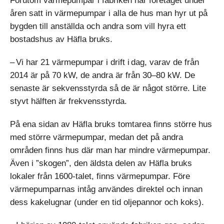
Förutom värmepumpar i fabriken har företaget under
åren satt in värmepumpar i alla de hus man hyr ut på
bygden till anställda och andra som vill hyra ett
bostadshus av Häfla bruks.
– Vi har 21 värmepumpar i drift i dag, varav de från
2014 är på 70 kW, de andra är från 30–80 kW. De
senaste är sekvensstyrda så de är något större. Lite
styvt hälften är frekvensstyrda.
På ena sidan av Häfla bruks tomtarea finns större hus
med större värmepumpar, medan det på andra
områden finns hus där man har mindre värmepumpar.
Även i ”skogen”, den äldsta delen av Häfla bruks
lokaler från 1600-talet, finns värmepumpar. Före
värmepumparnas intåg användes direktel och innan
dess kakelugnar (under en tid oljepannor och koks).