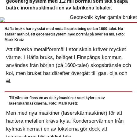
geoenergisystem med 1,2 mil borrhål som ska skapa
bättre inomhusklimat i en av fabrikens lokaler.
Häfla bruks har sysslat med metallbearbetning sedan 1600-talet. Nu
satsar man på ett geoenergisystem med borrhål på över en mil. Foto:
Mark Kretz
Att tillverka metallföremål i stor skala kräver mycket
värme. I Häfla bruks, beläget i Finspångs kommun,
användes från början (på 1600-talet) skogsbränsle och
kol, men bruket har därefter övergått till gas, olja och
el.
Till vänster finns en av de kylmaskiner som kyler en av
laserskärmaskinerna. Foto: Mark Kretz
Men med nya maskiner (laserskärmaskiner) för att
hantera metallen krävs kyla. Kondersorvärmen från
kylmaskinerna i en av lokalerna gör dock att
temperaturen blir väldigt hög.