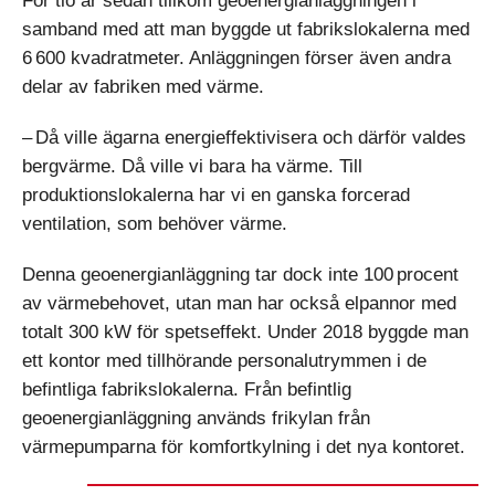
För tio år sedan tillkom geoenergianläggningen i
samband med att man byggde ut fabrikslokalerna med
6 600 kvadratmeter. Anläggningen förser även andra
delar av fabriken med värme.
– Då ville ägarna energieffektivisera och därför valdes
bergvärme. Då ville vi bara ha värme. Till
produktionslokalerna har vi en ganska forcerad
ventilation, som behöver värme.
Denna geoenergianläggning tar dock inte 100 procent
av värmebehovet, utan man har också elpannor med
totalt 300 kW för spetseffekt. Under 2018 byggde man
ett kontor med tillhörande personalutrymmen i de
befintliga fabrikslokalerna. Från befintlig
geoenergianläggning används frikylan från
värmepumparna för komfortkylning i det nya kontoret.