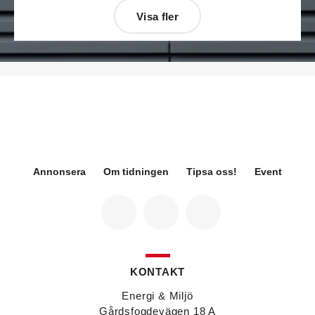
Visa fler
Désirée Moberg
(bilden) är ny chef för Breeam
på Sweden Green Building Council. Hon kommer
från Green Level där hon var
hållbarhetsspecialist.
Fredrik Wallner
blir den 1 januari 2026 ny vd för
Sweco Sverige. Han är i dag divisionschef för
koncernens svenska transport- och
infrastrukturverksamhet och efterträder Ann-
Louise Lökholm Klasson som lämnar Sweco på
egen begäran.
Annonsera
Om tidningen
Tipsa oss!
Event
Eva Karlsson
blir den 1 februari 2026
tillförordnad vd för Swegon Group när nuvarande
vd Andreas Örje Wellstam blir investeringsdirektör
på Investment AB Latour. Hon är i dag vice
president för Swegons affärsområde Air Handling.
Jörgen Lapuhs
är ny ansvarig för
affärsutveckling av produktområdena
KONTAKT
luftdistribution och brandsäkerhetsprodukter på
Systemair Sverige. Han var tidigare regionchef i
Energi & Miljö
Stockholm på samma bolag.
Gårdsfogdevägen 18 A