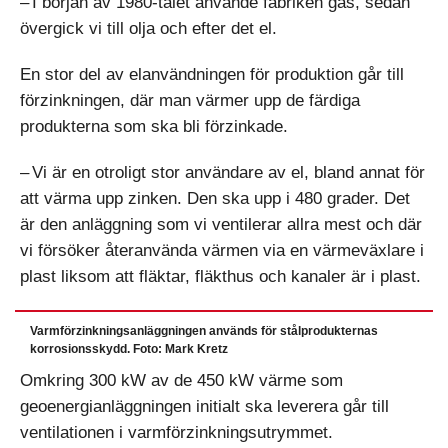
– I början av 1980-talet använde fabriken gas, sedan
övergick vi till olja och efter det el.
En stor del av elanvändningen för produktion går till
förzinkningen, där man värmer upp de färdiga
produkterna som ska bli förzinkade.
– Vi är en otroligt stor användare av el, bland annat för
att värma upp zinken. Den ska upp i 480 grader. Det
är den anläggning som vi ventilerar allra mest och där
vi försöker återanvända värmen via en värmeväxlare i
plast liksom att fläktar, fläkthus och kanaler är i plast.
Varmförzinkningsanläggningen används för stålprodukternas
korrosionsskydd. Foto: Mark Kretz
Omkring 300 kW av de 450 kW värme som
geoenergianläggningen initialt ska leverera går till
ventilationen i varmförzinkningsutrymmet.