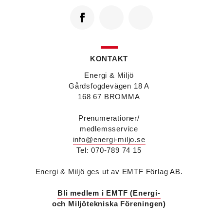
Jonas Ingelsson
är ny vvs-ingenjör på Rejlers i
Gävle. Han kommer från samma roll på Afry.
Enis Gashi
är ny serviceledare ventilation & kyla
på Kylservice i Halmstad.
KONTAKT
Energi & Miljö
Gårdsfogdevägen 18 A
168 67 BROMMA
Prenumerationer/
medlemsservice
info@energi-miljo.se
Tel: 070-789 74 15
Energi & Miljö ges ut av EMTF Förlag AB.
Bli medlem i EMTF (Energi-
och Miljötekniska Föreningen)