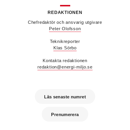
REDAKTIONEN
Désirée Moberg
(bilden) är ny chef för Breeam
på Sweden Green Building Council. Hon kommer
Chefredaktör och ansvarig utgivare
från Green Level där hon var
Peter Olofsson
hållbarhetsspecialist.
Fredrik Wallner
blir den 1 januari 2026 ny vd för
Teknikreporter
Sweco Sverige. Han är i dag divisionschef för
Klas Sörbo
koncernens svenska transport- och
infrastrukturverksamhet och efterträder Ann-
Kontakta redaktionen
Louise Lökholm Klasson som lämnar Sweco på
redaktion@energi-miljo.se
egen begäran.
Eva Karlsson
blir den 1 februari 2026
tillförordnad vd för Swegon Group när nuvarande
vd Andreas Örje Wellstam blir investeringsdirektör
på Investment AB Latour. Hon är i dag vice
Läs senaste numret
president för Swegons affärsområde Air Handling.
Jörgen Lapuhs
är ny ansvarig för
affärsutveckling av produktområdena
Prenumerera
luftdistribution och brandsäkerhetsprodukter på
Systemair Sverige. Han var tidigare regionchef i
Stockholm på samma bolag.