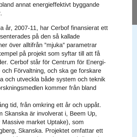
bland annat energieffektivt byggande
.
a år, 2007-11, har Cerbof finansierat ett
resenterades på den så kallade
r över alltifrån ”mjuka” parametrar
empel på projekt som syftar till att få
r. Cerbof står för Centrum för Energi-
 och Förvaltning, och ska ge forskare
ska och utveckla både system och teknik
Forskningsmedlen kommer från bland
ng tid, från omkring ett år och uppåt.
m Skanska är involverat i, Beem Up,
or Massive market Uptake), som
berg, Skanska. Projektet omfattar ett