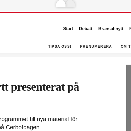
Start
Debatt
Branschnytt
TIPSA OSS!
PRENUMERERA
OM T
t presenterat på
rogrammet till nya material för
på Cerbofdagen.