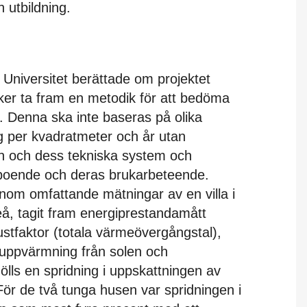
h utbildning.
Universitet berättade om projektet
öker ta fram en metodik för att bedöma
 Denna ska inte baseras på olika
g per kvadratmeter och år utan
n och dess tekniska system och
 boende och deras brukarbeteende.
nom omfattande mätningar av en villa i
å, tagit fram energiprestandamått
stfaktor (totala värmeövergångstal),
l uppvärmning från solen och
ölls en spridning i uppskattningen av
För de två tunga husen var spridningen i