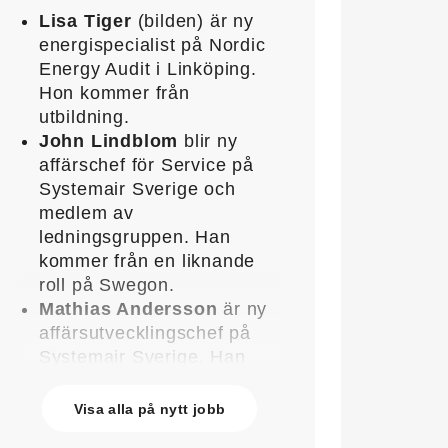
Lisa Tiger
(bilden) är ny
energispecialist på Nordic
Energy Audit i Linköping.
Hon kommer från
utbildning.
John Lindblom
blir ny
affärschef för Service på
Systemair Sverige och
medlem av
ledningsgruppen. Han
kommer från en liknande
roll på Swegon.
Mathias Andersson
är ny
affärsutvecklingschef på
Systemair Sverige. Han
kommer från Stappert där
han var ansvarig för
Visa alla på nytt jobb
affärsutveckling och