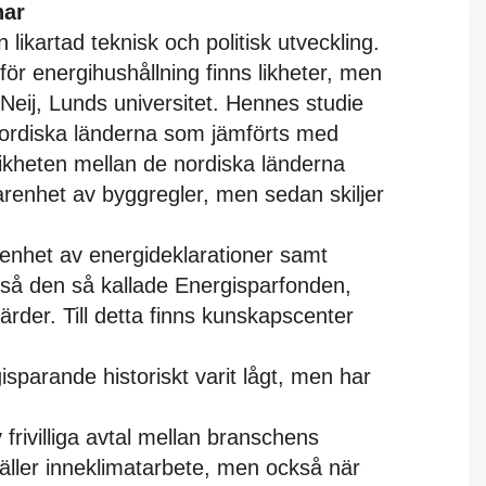
nar
likartad teknisk och politisk utveckling.
ör energihushållning finns likheter, men
Neij, Lunds universitet. Hennes studie
nordiska länderna som jämförts med
likheten mellan de nordiska länderna
farenhet av byggregler, men sedan skiljer
enhet av energideklarationer samt
kså den så kallade Energisparfonden,
rder. Till detta finns kunskapscenter
isparande historiskt varit lågt, men har
 frivilliga avtal mellan branschens
gäller inneklimatarbete, men också när