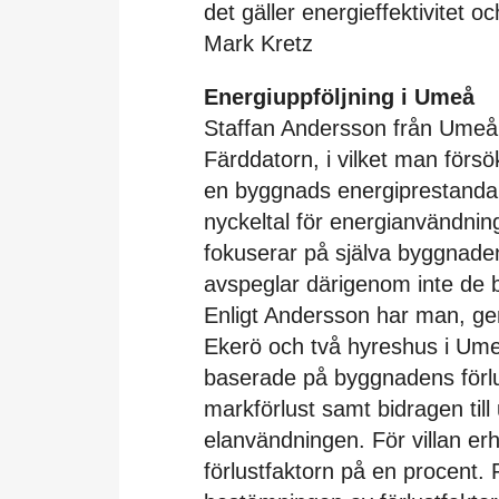
det gäller energieffektivitet oc
Mark Kretz
Energiuppföljning i Umeå
Staffan Andersson från Umeå 
Färddatorn, i vilket man förs
en byggnads energiprestanda.
nyckeltal för energianvändnin
fokuserar på själva byggnade
avspeglar därigenom inte de
Enligt Andersson har man, ge
Ekerö och två hyreshus i Ume
baserade på byggnadens förlu
markförlust samt bidragen til
elanvändningen. För villan erh
förlustfaktorn på en procent. 