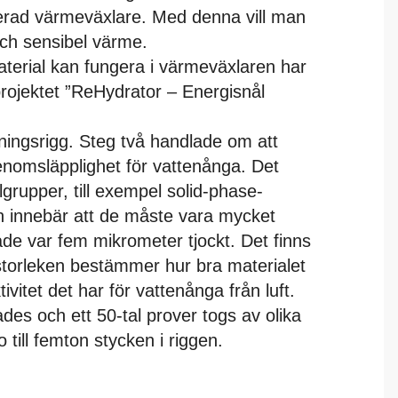
rad värmeväxlare. Med denna vill man
och sensibel värme.
aterial kan fungera i värmeväxlaren har
projektet ”ReHydrator – Energisnål
ningsrigg. Steg två handlade om att
enomsläpplighet för vattenånga. Det
lgrupper, till exempel solid-phase-
n innebär att de måste vara mycket
de var fem mikrometer tjockt. Det finns
storleken bestämmer hur bra materialet
tivitet det har för vattenånga från luft.
des och ett 50-tal prover togs av olika
 till femton stycken i riggen.