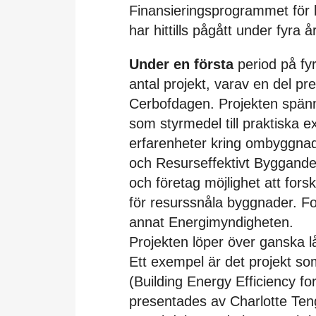
Finansieringsprogrammet för 
har hittills pågått under fyra år
Under en första
period på fyr
antal projekt, varav en del p
Cerbofdagen. Projekten spänne
som styrmedel till praktiska ex
erfarenheter kring ombyggnade
och Resurseffektivt Byggande
och företag möjlighet att for
för resurssnåla byggnader. 
annat Energimyndigheten.
Projekten löper över ganska lå
Ett exempel är det projekt so
(Building Energy Efficiency f
presentades av Charlotte Teng