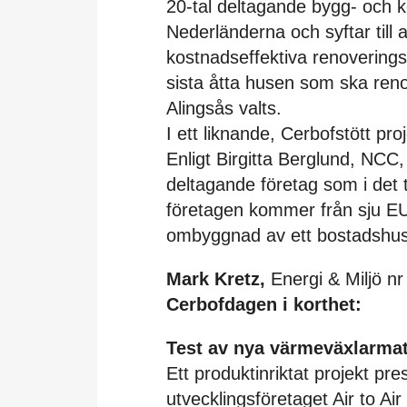
20-tal deltagande bygg- och k
Nederländerna och syftar till 
kostnadseffektiva renoverings
sista åtta husen som ska ren
Alingsås valts.
I ett liknande, Cerbofstött pr
Enligt Birgitta Berglund, NCC,
deltagande företag som i det 
företagen kommer från sju EU
ombyggnad av ett bostadshus
Mark Kretz,
Energi & Miljö nr
Cerbofdagen i korthet:
Test av nya värmeväxlarmat
Ett produktinriktat projekt pr
utvecklingsföretaget Air to Ai