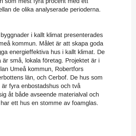
rn som mest fyra procent med ett
llan de olika analyserade perioderna.
 byggnader i kallt klimat presenterades
Umeå kommun. Målet är att skapa goda
ga energieffektiva hus i kallt klimat. De
är små, lokala företag. Projektet är i
ellan Umeå kommun, Robertfors
rbottens län, och Cerbof. De hus som
 är fyra enbostadshus och två
 sig åt både avseende materialval och
t har ett hus en stomme av foamglas.