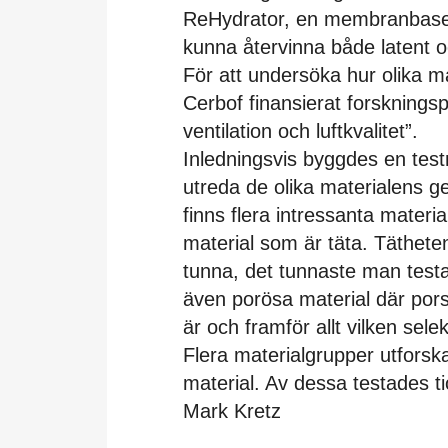
ReHydrator, en membranbase
kunna återvinna både latent 
För att undersöka hur olika m
Cerbof finansierat forsknings
ventilation och luftkvalitet”.
Inledningsvis byggdes en test
utreda de olika materialens g
finns flera intressanta materia
material som är täta. Täthete
tunna, det tunnaste man testa
även porösa material där por
är och framför allt vilken selek
Flera materialgrupper utforska
material. Av dessa testades tio
Mark Kretz