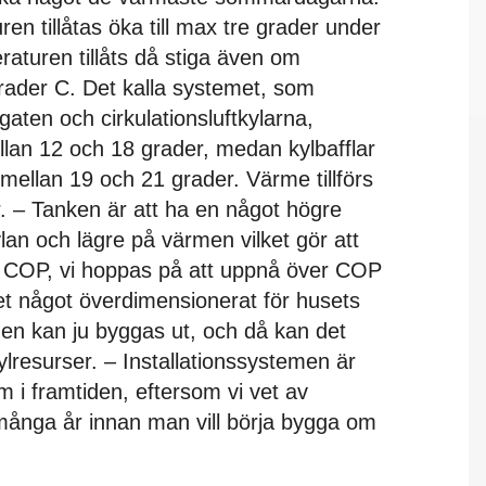
n tillåtas öka till max tre grader under
turen tillåts då stiga även om
rader C. Det kalla systemet, som
gaten och cirkulationsluftkylarna,
lan 12 och 18 grader, medan kylbafflar
ellan 19 och 21 grader. Värme tillförs
r. – Tanken är att ha en något högre
an och lägre på värmen vilket gör att
 COP, vi hoppas på att uppnå över COP
get något överdimensionerat för husets
n kan ju byggas ut, och då kan det
ylresurser. – Installationssystemen är
m i framtiden, eftersom vi vet av
r många år innan man vill börja bygga om