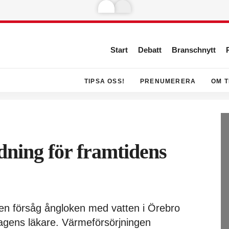
Start
Debatt
Branschnytt
TIPSA OSS!
PRENUMERERA
OM T
dning för framtidens
den försåg ångloken med vatten i Örebro
agens läkare. Värmeförsörjningen