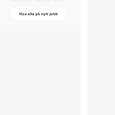
Systemair Sverige. Han
kommer från Stappert där
han var ansvarig för
Visa alla på nytt jobb
affärsutveckling och
försäljning.
Oskar Lenner
är ny
teknisk säljare i Umeå på
Systemair Sverige. Han
kommer från Belimo där
han var regional
försäljningschef Norr.
Daniel Ellison
är ny vd
och koncernchef för
Comfort. Han kommer från
vd-posten på Hasopor.
Jens Persson
är ny
försäljningsdirektör för
Laufen Sverige. Han
kommer från Vieser där