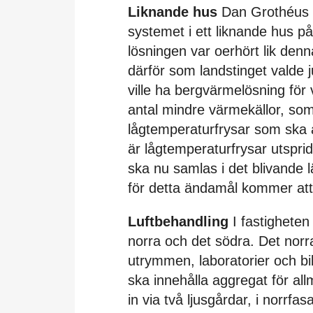
Liknande hus
Dan Grothéus h
systemet i ett liknande hus p
lösningen var oerhört lik denn
därför som landstinget valde 
ville ha bergvärmelösning för 
antal mindre värmekällor, so
lågtemperaturfrysar som ska 
är lågtemperaturfrysar utspr
ska nu samlas i det blivande l
för detta ändamål kommer att
Luftbehandling
I fastigheten
norra och det södra. Det norr
utrymmen, laboratorier och bi
ska innehålla aggregat för allm
in via två ljusgårdar, i norrf