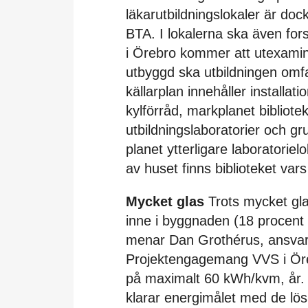
läkarutbildningslokaler är do
BTA. I lokalerna ska även fo
i Örebro kommer att utexamine
utbyggd ska utbildningen omfa
källarplan innehåller installa
kylförråd, markplanet bibliot
utbildningslaboratorier och gr
planet ytterligare laboratorie
av huset finns biblioteket var
Mycket glas
Trots mycket gl
inne i byggnaden (18 procent 
menar Dan Grothérus, ansvari
Projektengagemang VVS i Öreb
på maximalt 60 kWh/kvm, år. 
klarar energimålet med de lö