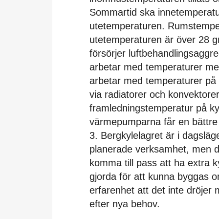
Sommartid ska innetemperature
utetemperaturen. Rumstempera
utetemperaturen är över 28 g
försörjer luftbehandlingsaggre
arbetar med temperaturer mel
arbetar med temperaturer på m
via radiatorer och konvektore
framledningstemperatur på kyl
värmepumparna får en bättre
3. Bergkylelagret är i dagslä
planerade verksamhet, men de
komma till pass att ha extra k
gjorda för att kunna byggas o
erfarenhet att det inte dröje
efter nya behov.