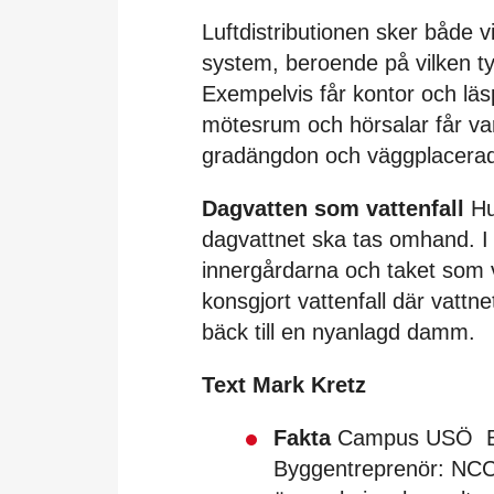
Luftdistributionen sker både 
system, beroende på vilken t
Exempelvis får kontor och läs
mötesrum och hörsalar får vari
gradängdon och väggplacerad
Dagvatten som vattenfall
Hu
dagvattnet ska tas omhand. I 
innergårdarna och taket som v
konsgjort vattenfall där vattn
bäck till en nyanlagd damm.
Text Mark Kretz
Fakta
Campus USÖ Byg
Byggentreprenör: NCC 