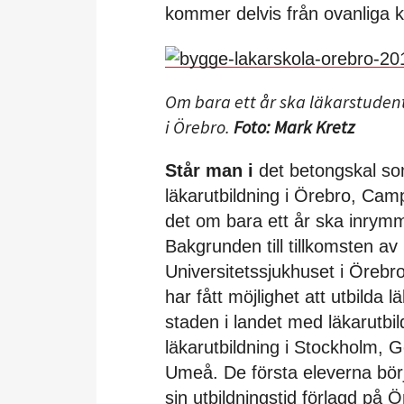
kommer delvis från ovanliga kä
Om bara ett år ska läkarstudente
i Örebro.
Foto: Mark Kretz
Står man i
det betongskal som
läkarutbildning i Örebro, Camp
det om bara ett år ska inrym
Bakgrunden till tillkomsten av 
Universitetssjukhuset i Örebr
har fått möjlighet att utbilda
staden i landet med läkarutbil
läkarutbildning i Stockholm, 
Umeå. De första eleverna börj
sin utbildningstid förlagd på