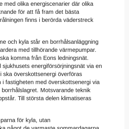
e med olika energiscenarier där olika
knande för att få fram det bästa
strålningen finns i berörda väderstreck
me och kyla står en borrhålsanläggning
vardera med tillhörande värmepumpar.
t ska komma från Eons ledningsnät.
jukhusets energiförsörjningsnät via en
 i ska överskottsenergi överföras
 i fastigheten med överskottsenergi via
 borrhålslagret. Motsvarande teknik
tår. Till största delen klimatiseras
arna för kyla, utan
 öka något de varmaste sommardagarna.