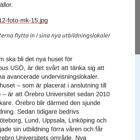
llor.
rna flytta in i sina nya utbildningslokaler
 ska bli det nya huset för
us USÖ, är det svårt att tänka sig att
ma avancerade undervisningslokaler.
huset – som är placerat i anslutning till
o – är att Örebro Universitet sedan 2010
 läkare. Örebro blir därmed den sjunde
dning. Sedan tidigare bedrivs
Göteborg, Lund, Uppsala, Linköping och
ade sin utbildning förra våren och får
 Örebro Universitets område. Nya