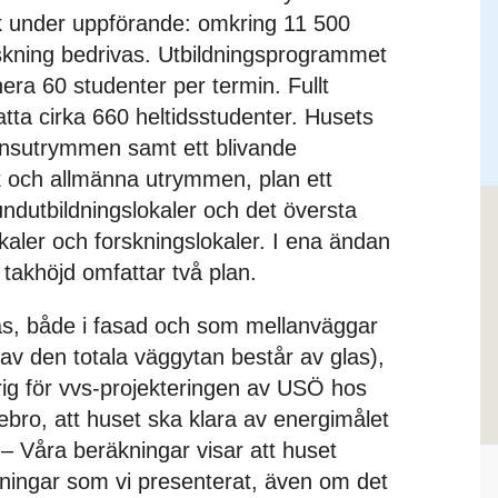
ck under uppförande: omkring 11 500
rskning bedrivas. Utbildningsprogrammet
ra 60 studenter per termin. Fullt
tta cirka 660 heltidsstudenter. Husets
tionsutrymmen samt ett blivande
ek och allmänna utrymmen, plan ett
undutbildningslokaler och det översta
lokaler och forskningslokaler. I ena ändan
s takhöjd omfattar två plan.
as, både i fasad och som mellanväggar
av den totala väggytan består av glas),
g för vvs-projekteringen av USÖ hos
ro, att huset ska klara av energimålet
– Våra beräkningar visar att huset
sningar som vi presenterat, även om det