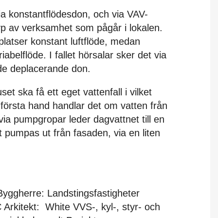
via konstantflödesdon, och via VAV-
yp av verksamhet som pågår i lokalen.
platser konstant luftflöde, medan
abelflöde. I fallet hörsalar sker det via
e deplacerande don.
set ska få ett eget vattenfall i vilket
första hand handlar det om vatten från
ia pumpgropar leder dagvattnet till en
et pumpas ut från fasaden, via en liten
gherre: Landstingsfastigheter
Arkitekt: White VVS-, kyl-, styr- och