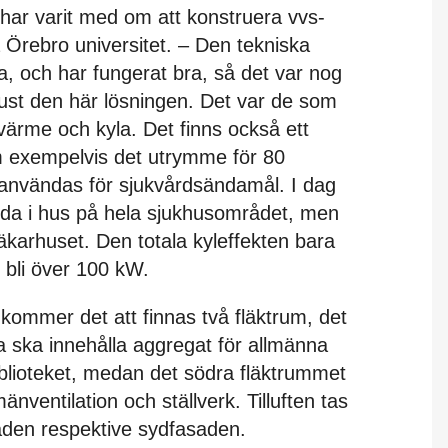
ar varit med om att konstruera vvs-
å Örebro universitet. – Den tekniska
a, och har fungerat bra, så det var nog
just den här lösningen. Det var de som
värme och kyla. Det finns också ett
m exempelvis det utrymme för 80
användas för sjukvårdsändamål. I dag
idda i hus på hela sjukhusområdet, men
äkarhuset. Den totala kyleffekten bara
 bli över 100 kW.
 kommer det att finnas två fläktrum, det
a ska innehålla aggregat för allmänna
blioteket, medan det södra fläktrummet
änventilation och ställverk. Tilluften tas
asaden respektive sydfasaden.