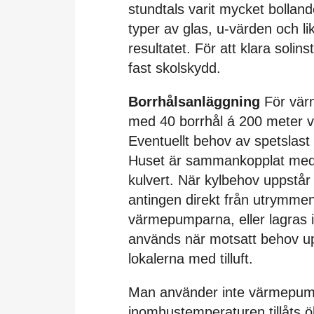
stundtals varit mycket bolland
typer av glas, u-värden och li
resultatet. För att klara solin
fast skolskydd.
Borrhålsanläggning
För vär
med 40 borrhål á 200 meter 
Eventuellt behov av spetslas
Huset är sammankopplat med s
kulvert. När kylbehov uppstår
antingen direkt från utrymmen
värmepumparna, eller lagras i
används när motsatt behov upps
lokalerna med tilluft.
Man använder inte värmepump
inomhustemperaturen tillåts