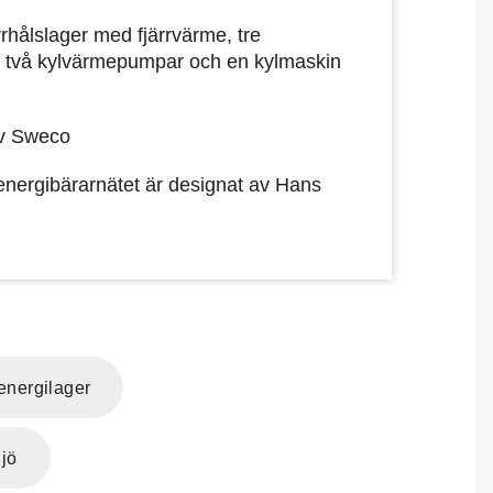
hålslager med fjärrvärme, tre
a, två kylvärmepumpar och en kylmaskin
av Sweco
energibärarnätet är designat av Hans
energilager
ljö