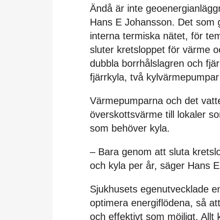
Ändå är inte geoenergianläggn
Hans E Johansson. Det som gö
interna termiska nätet, för t
sluter kretsloppet för värme 
dubbla borrhålslagren och fjä
fjärrkyla, två kylvärmepumpar
Värmepumparna och det vattenb
överskottsvärme till lokaler s
som behöver kyla.
– Bara genom att sluta krets
och kyla per år, säger Hans 
Sjukhusets egenutvecklade ener
optimera energiflödena, så at
och effektivt som möjligt. All