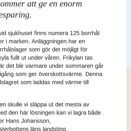
 kommer att ge en enorm
esparing.
vid sjukhuset finns numera 125 borrhål
er i marken. Anläggningen har en
rhålslager som gör det möjligt för
kyla fullt ut under våren. Frikylan tas
När det blir varmare under sommaren går
igång som ger överskottsvärme. Denna
ålslagret som laddas med värme till
en skulle vi släppa ut det mesta av
ed den här lösningen kan vi lagra både
ger Hans Johansson,
terbottens läns landsting.