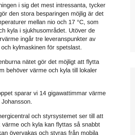
ingen i sig det mest intressanta, tycker
r den stora besparingen möjlig är det
emperaturer mellan nio och 17 °C, som
och kyla i sjukhusområdet. Utöver de
rrvärme ingår tre leveranspunkter av
 och kylmaskinen för spetslast.
urna nätet gör det möjligt att flytta
om behöver värme och kyla till lokaler
loppet sparar vi 14 gigawattimmar värme
E Johansson.
gicentral och styrsystemet ser till att
t värme och kyla kan flyttas så snabbt
t kan övervakas och styras från mobila