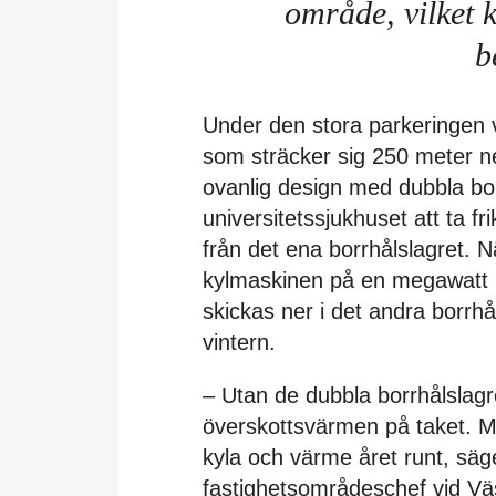
område, vilket
b
Under den stora parkeringen 
som sträcker sig 250 meter n
ovanlig design med dubbla bor
universitetssjukhuset att ta fri
från det ena borrhålslagret. 
kylmaskinen på en megawatt 
skickas ner i det andra borrh
vintern.
– Utan de dubbla borrhålslagr
överskottsvärmen på taket. M
kyla och värme året runt, sä
fastighetsområdeschef vid Väs