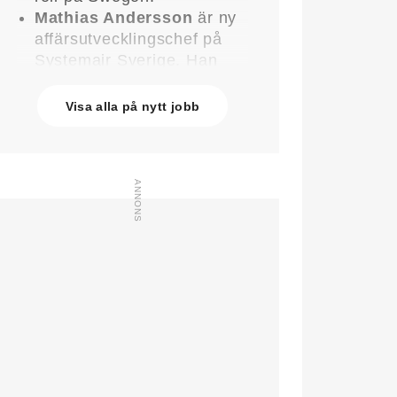
Mathias Andersson
är ny
affärsutvecklingschef på
Systemair Sverige. Han
kommer från Stappert där
han var ansvarig för
Visa alla på nytt jobb
affärsutveckling och
försäljning.
Oskar Lenner
är ny
teknisk säljare i Umeå på
Systemair Sverige. Han
kommer från Belimo där
han var regional
försäljningschef Norr.
Daniel Ellison
är ny vd
och koncernchef för
Comfort. Han kommer från
vd-posten på Hasopor.
Jens Persson
är ny