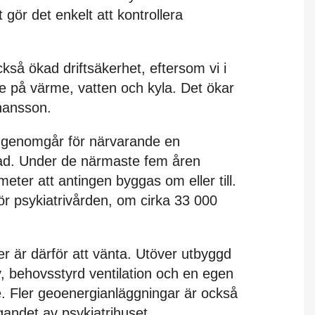
t gör det enkelt att kontrollera
ckså ökad driftsäkerhet, eftersom vi i
de på värme, vatten och kyla. Det ökar
hansson.
s genomgår för närvarande en
nad. Under de närmaste fem åren
er att antingen byggas om eller till.
ör psykiatrivården, om cirka 33 000
ner är därför att vänta. Utöver utbyggd
y, behovsstyrd ventilation och en egen
. Fler geoenergianläggningar är också
ndet av psykiatrihuset.