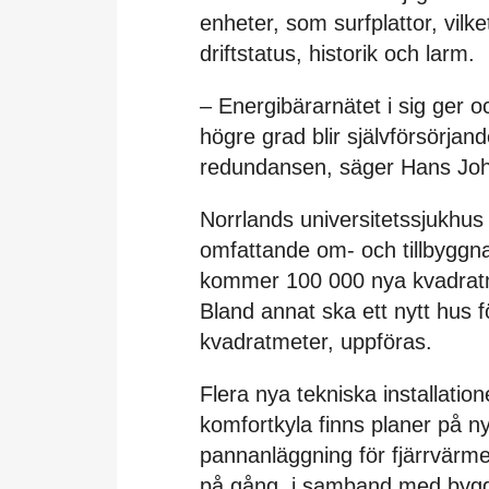
enheter, som surfplattor, vilke
driftstatus, historik och larm.
– Energibärarnätet i sig ger o
högre grad blir självförsörjan
redundansen, säger Hans Jo
Norrlands universitetssjukhu
omfattande om- och tillbygg
kommer 100 000 nya kvadratmet
Bland annat ska ett nytt hus f
kvadratmeter, uppföras.
Flera nya tekniska installatio
komfortkyla finns planer på n
pannanläggning för fjärrvärme
på gång, i samband med bygga