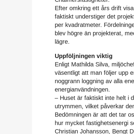
Efter omkring ett års drift vi
faktiskt understiger det proj
per kvadratmeter. Fördelnin
blev högre än projekterat, m
lägre.
Uppföljningen viktig
Enligt Mathilda Silva, miljöch
väsentligt att man följer upp
noggrann loggning av alla ener
energianvändningen.
– Huset är faktiskt inte helt i 
utrymmen, vilket påverkar den
Bedömningen är att det tar os
hur mycket fastighetsenergi 
Christian Johansson, Bengt Da