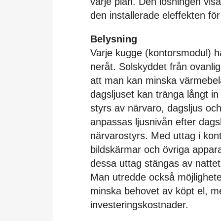
varje plan. Den lösningen vis
den installerade eleffekten för 
Belysning
Varje kugge (kontorsmodul) ha
neråt. Solskyddet från ovanlig
att man kan minska värmebela
dagsljuset kan tränga långt i
styrs av närvaro, dagsljus oc
anpassas ljusnivån efter dagsl
närvarostyrs. Med uttag i kon
bildskärmar och övriga appar
dessa uttag stängas av nattet
Man utredde också möjligheter t
minska behovet av köpt el, me
investeringskostnader.