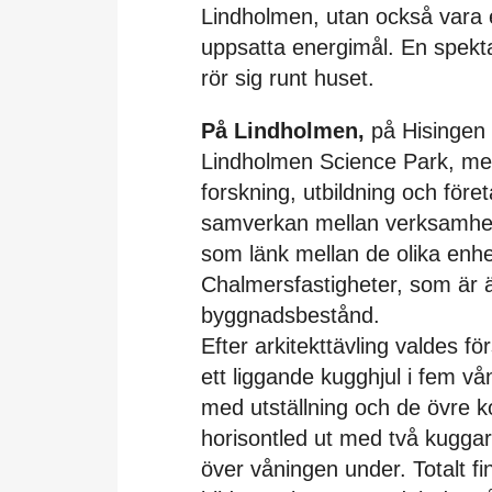
Lindholmen, utan också vara
uppsatta energimål. En spekt
rör sig runt huset.
På Lindholmen,
på Hisingen 
Lindholmen Science Park, m
forskning, utbildning och föret
samverkan mellan verksamhet
som länk mellan de olika enhet
Chalmersfastigheter, som är 
byggnadsbestånd.
Efter arkitekttävling valdes f
ett liggande kugghjul i fem vån
med utställning och de övre ko
horisontled ut med två kuggar
över våningen under. Totalt f