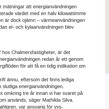
sar mätningar att energianvändningen
ekterade värdet med en halv kilowattimme
gen är dock ojämn – värmeanvändningen
edan el- och kylaanvändningen blev
ef hos Chalmersfastigheter, är det
 energianvändningen redan år ett genom
giflöden för att få en tidig indikation om
drift ännu, eftersom det finns lediga
 slutliga energianvändningen.
s omkring tre år innan vi har svaret på
som används, säger Mathilda Silva.
hlgren, var ansvarig för vvs-