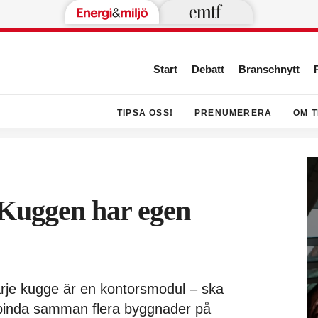
Start
Debatt
Branschnytt
TIPSA OSS!
PRENUMERERA
OM T
 Kuggen har egen
rje kugge är en kontorsmodul – ska
 binda samman flera byggnader på