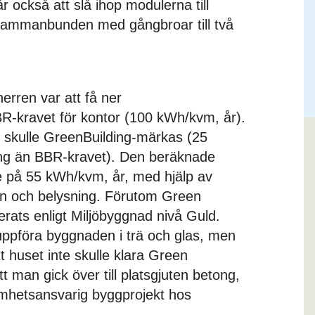
r också att slå ihop modulerna till
sammanbunden med gångbroar till två
rren var att få ner
-kravet för kontor (100 kWh/kvm, år).
et skulle GreenBuilding-märkas (25
ing än BBR-kravet). Den beräknade
på 55 kWh/kvm, år, med hjälp av
ion och belysning. Förutom Green
ierats enligt Miljöbyggnad nivå Guld.
 uppföra byggnaden i trä och glas, men
 huset inte skulle klara Green
tt man gick över till platsgjuten betong,
mhetsansvarig byggprojekt hos