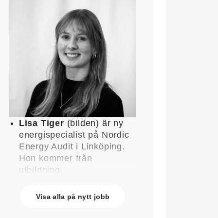
Lisa Tiger
(bilden) är ny
energispecialist på Nordic
Energy Audit i Linköping.
Hon kommer från
utbildning.
John Lindblom
blir ny
affärschef för Service på
Visa alla på nytt jobb
Systemair Sverige och
medlem av