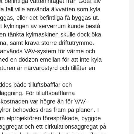
t befintliga vattenintaget från Göta älv
lla fall ville använda älvvatten som kyla
ggas, eller det befintliga få byggas ut.
att kylningen av serverrum kunde bestå
Den tänkta kylmaskinen skulle dock öka
rna, samt kräva större driftutrymme.
na används VAV-system för värme och
ed en dödzon emellan för att inte kyla
uren är närvarostyrd och tillåter en
ddes både tilluftsbafflar och
äggning. För tilluftsbafflarna
skostnaden var högre än för VAV-
ylrör behövdes dras fram på planen. I
 som elprojektören förespråkade, byggde
nsaggregat och ett cirkulationsaggregat på