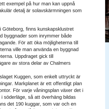
 ett exempel på hur man kan uppnå
akulär detalj är solavskärmningen som
i Göteborg, finns kunskapsklustret
ed byggnader som inrymmer både
agande. För att öka möjligheterna till
erna ville man använda en byggnad
erna. Uppdraget gick till
ägare av stora delar av Chalmers
örslaget Kuggen, som enkelt uttryckt är
ingar. Markplanet är ett offentligt plan
ntor. För varje våningsplan växer det i
 i söderläge, så att överhäng bildas
inns det 190 kuggar, som var och en