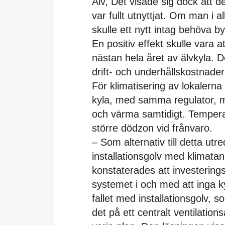
Älv, Det visade sig dock att de
var fullt utnyttjat. Om man i a
skulle ett nytt intag behöva by
En positiv effekt skulle vara 
nästan hela året av älvkyla. 
drift- och underhållskostnade
För klimatisering av lokaler
kyla, med samma regulator, m
och värma samtidigt. Temperat
större dödzon vid frånvaro.
– Som alternativ till detta utre
installationsgolv med klimatanl
konstaterades att investering
systemet i och med att inga k
fallet med installationsgolv,
det på ett centralt ventilatio