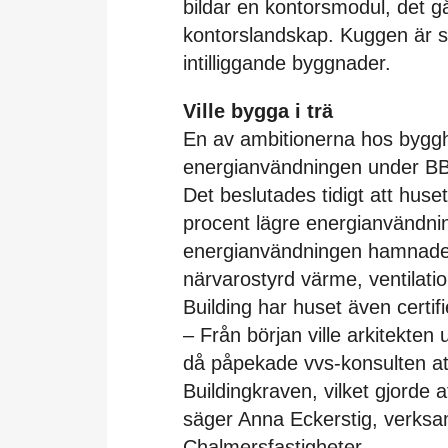
bildar en kontorsmodul, det gå
kontorslandskap. Kuggen är 
intilliggande byggnader.
Ville bygga i trä
En av ambitionerna hos bygghe
energianvändningen under BBR
Det beslutades tidigt att hus
procent lägre energianvändn
energianvändningen hamnade 
närvarostyrd värme, ventilat
Building har huset även certif
– Från början ville arkitekten
då påpekade vvs-konsulten att
Buildingkraven, vilket gjorde a
säger Anna Eckerstig, verksa
Chalmersfastigheter.