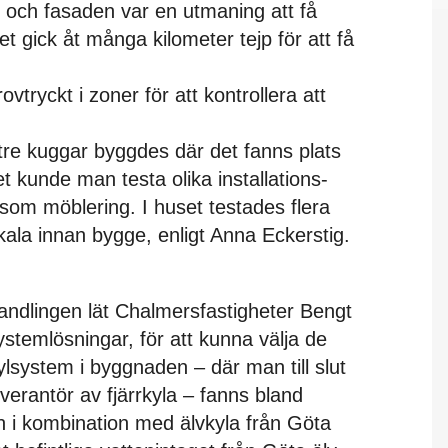
n och fasaden var en utmaning att få
et gick åt många kilometer tejp för att få
ovtryckt i zoner för att kontrollera att
tre kuggar byggdes där det fanns plats
t kunde man testa olika installations-
ksom möblering. I huset testades flera
skala innan bygge, enligt Anna Eckerstig.
ndlingen lät Chalmersfastigheter Bengt
ystemlösningar, för att kunna välja de
lsystem i byggnaden – där man till slut
erantör av fjärrkyla – fanns bland
n i kombination med älvkyla från Göta