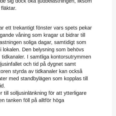
ade sig dock öka ljudbelastningen, liksom
fläktar.
r ett trekantigt fönster vars spets pekar
gande våning som kragar ut bidrar till
stningen soliga dagar, samtidigt som
n i lokalen. Den belysning som behövs
h tidkanaler. I samtliga kontorsutrymmen
jusinfallet och tid på dygnet samt
toren styrda av tidkanaler kan också
ater med standbylägen som kopplas till
id.
ill solljusinlänkning för att ytterligare
n tanken föll på alltför höga