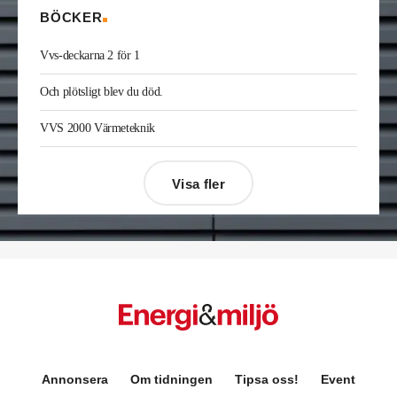
BÖCKER
Vvs-deckarna 2 för 1
Och plötsligt blev du död.
VVS 2000 Värmeteknik
Visa fler
Désirée Moberg
(bilden) är ny chef för Breeam
Annonsera
Om tidningen
Tipsa oss!
Event
på Sweden Green Building Council. Hon kommer