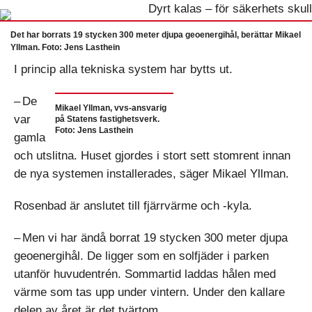
Det har borrats 19 stycken 300 meter djupa geoenergihål, berättar Mikael
Yllman. Foto: Jens Lasthein
I princip alla tekniska system har bytts ut.
– De
Mikael Yllman, vvs-ansvarig
var
på Statens fastighetsverk.
Foto: Jens Lasthein
gamla
och utslitna. Huset gjordes i stort sett stomrent innan
de nya systemen installerades, säger Mikael Yllman.
Rosenbad är anslutet till fjärrvärme och -kyla.
– Men vi har ändå borrat 19 stycken 300 meter djupa
geoenergihål. De ligger som en solfjäder i parken
utanför huvudentrén. Sommartid laddas hålen med
värme som tas upp under vintern. Under den kallare
delen av året är det tvärtom.