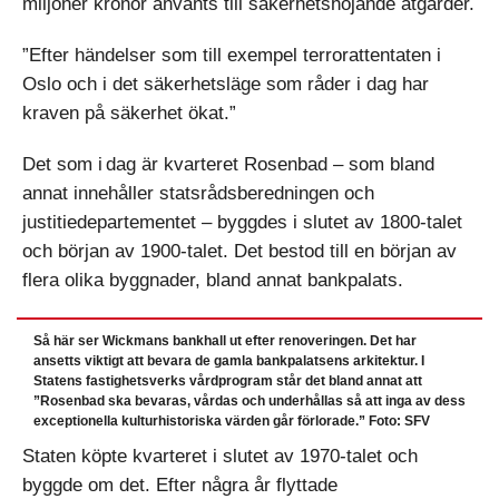
miljoner kronor använts till säkerhetshöjande åtgärder.
”Efter händelser som till exempel terrorattentaten i
Oslo och i det säkerhetsläge som råder i dag har
kraven på säkerhet ökat.”
Det som i dag är kvarteret Rosenbad – som bland
annat innehåller statsrådsberedningen och
justitiedepartementet – byggdes i slutet av 1800-talet
och början av 1900-talet. Det bestod till en början av
flera olika byggnader, bland annat bankpalats.
Så här ser Wickmans bankhall ut efter renoveringen. Det har
ansetts viktigt att bevara de gamla bankpalatsens arkitektur. I
Statens fastighetsverks vårdprogram står det bland annat att
”Rosenbad ska bevaras, vårdas och underhållas så att inga av dess
exceptionella kultur­historiska värden går förlorade.” Foto: SFV
Staten köpte kvarteret i slutet av 1970-talet och
byggde om det. Efter några år flyttade