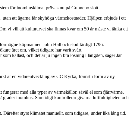
rsystem för inomhusklimat prövas nu på Gunnebo slott.
n, utan att ägarna får skyhöga värmekostnader. Hjälpen erbjuds i ett
Om vi vill att kulturarvet ska finnas kvar om 50 år måste vi tänka ett
t förmögne köpmannen John Hall och stod färdigt 1796.
kare året om, vilket tidigare har varit svårt.
r som kallast, och det är ju ingen bra lösning i längden, säger Jan
märkt är en vidareutveckling av CC Kyrka, främst i form av ny
kt fungerar med alla typer av värmekällor, såväl el som fjärrvärme,
 grader inomhus. Samtidigt kontrollerar givarna luftfuktigheten och
Därefter styrs klimatet manuellt, som tidigare, under lika lång tid.