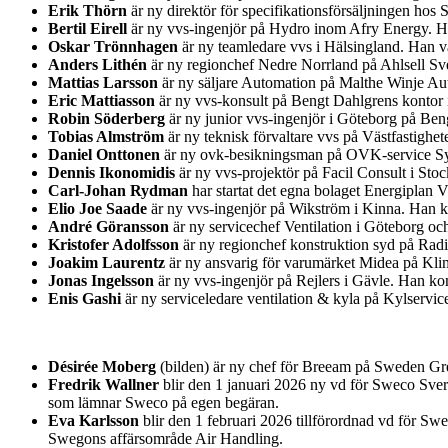
Erik Thörn
är ny direktör för specifikationsförsäljningen ho
Bertil Eirell
är ny vvs-ingenjör på Hydro inom Afry Energy. Han
Oskar Trönnhagen
är ny teamledare vvs i Hälsingland. Han va
Anders Lithén
är ny regionchef Nedre Norrland på Ahlsell Sver
Mattias Larsson
är ny säljare Automation på Malthe Winje Au
Eric Mattiasson
är ny vvs-konsult på Bengt Dahlgrens kontor i
Robin Söderberg
är ny junior vvs-ingenjör i Göteborg på Be
Tobias Almström
är ny teknisk förvaltare vvs på Västfastighet
Daniel Onttonen
är ny ovk-besikningsman på OVK-service Syd
Dennis Ikonomidis
är ny vvs-projektör på Facil Consult i St
Carl-Johan Rydman
har startat det egna bolaget Energiplan 
Elio Joe Saade
är ny vvs-ingenjör på Wikström i Kinna. Han k
André Göransson
är ny servicechef Ventilation i Göteborg o
Kristofer Adolfsson
är ny regionchef konstruktion syd på Rad
Joakim Laurentz
är ny ansvarig för varumärket Midea på Kl
Jonas Ingelsson
är ny vvs-ingenjör på Rejlers i Gävle. Han k
Enis Gashi
är ny serviceledare ventilation & kyla på Kylservic
Désirée Moberg
(bilden) är ny chef för Breeam på Sweden Gre
Fredrik Wallner
blir den 1 januari 2026 ny vd för Sweco Sver
som lämnar Sweco på egen begäran.
Eva Karlsson
blir den 1 februari 2026 tillförordnad vd för Sw
Swegons affärsområde Air Handling.