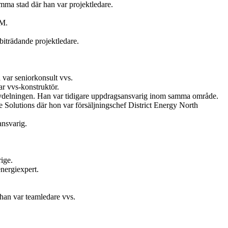
ma stad där han var projektledare.
AM.
iträdande projektledare.
var seniorkonsult vvs.
r vvs-konstruktör.
vdelningen. Han var tidigare uppdragsansvarig inom samma område.
Solutions där hon var försäljningschef District Energy North
ansvarig.
ige.
nergiexpert.
 han var teamledare vvs.