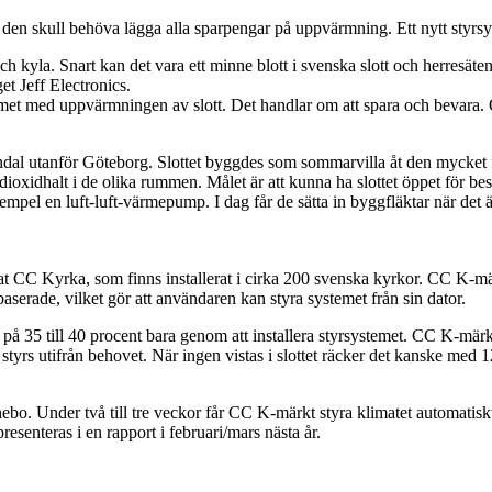
 för den skull behöva lägga alla sparpengar på uppvärmning. Ett nytt sty
h kyla. Snart kan det vara ett minne blott i svenska slott och herresäte
t Jeff Electronics.
oblemet med uppvärmningen av slott. Det handlar om att spara och bevara. 
lndal utanför Göteborg. Slottet byggdes som sommarvilla åt den mycke
ioxidhalt i de olika rummen. Målet är att kunna ha slottet öppet för besö
empel en luft-luft-värmepump. I dag får de sätta in byggfläktar när det ä
allat CC Kyrka, som finns installerat i cirka 200 svenska kyrkor. CC K-
serade, vilket gör att användaren kan styra systemet från sin dator.
g på 35 till 40 procent bara genom att installera styrsystemet. CC K-mär
 utifrån behovet. När ingen vistas i slottet räcker det kanske med 12
o. Under två till tre veckor får CC K-märkt styra klimatet automatiskt. 
esenteras i en rapport i februari/mars nästa år.