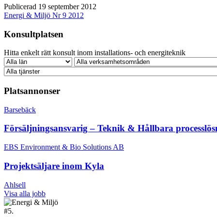
Publicerad 19 september 2012
Energi & Miljö Nr 9 2012
Konsultplatsen
Hitta enkelt rätt konsult inom installations- och energiteknik
Platsannonser
Barsebäck
Försäljningsansvarig – Teknik & Hållbara processlös
EBS Environment & Bio Solutions AB
Projektsäljare inom Kyla
Ahlsell
Visa alla jobb
#
5.