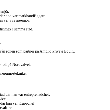
enjör.
t där hon var markhandläggare.
n var vvs-ingenjör.
ticimex i samma stad.
.
ån rollen som partner på Amplio Private Equity.
 roll på Nordvalvet.
ärmepumpstekniker.
tad där han var entreprenadchef.
vice.
där han var gruppchef.
valtare.