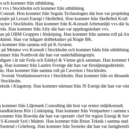
lm och kommer från utbildning.
t vvs i Stockholm och kommer från utbildning.
 Consult. Hon kommer från Segula Technologies där hon var projekting
ngenjör på Leosol Energi i Skellefteå. Hon kommer från Skellefteå Kraf
uctor i Stockholm. Han kommer från K-Konsult Arbetsmiljö vvs där ha
terås. Han kommer från Afry där han var uppdragsledare vvs.
gsman på OBM Gruppen i Jönköping. Han kommer från samma roll på An
 Malmö. Han var tidigare drifttekniker på Rögle BK.
an kommer från samma roll på K-System.
r på Metator vvs Konsult i Stockholm och kommer båda från utbildning
mmer från Northvolt där han var underhållsingenjör.
idigare i år när Ferla och Edekyl & Värme gick samman. Han kommer fr
org. Han kommer från Laufen Sverige där han var försäljningsdirektör.
erås. Han kommer från samma roll på Caverion i Stockholm.
 Svensk Ventilationsservice i Stockholm. Han kommer från en liknande
i Stockholm.
 Teknik i Klagstorp. Han kommer närmast från JS Energi där han var v
kommer från Liljemark Consulting där hon var senior miljökonsult.
för Sandbäckens Rör i Linköping. Han kommer från Ventpartner i samma s
ommer från Bravida där han var operativ chef för region Energi & Ser
VS-Konsult Syd i Malmö. Han kommer från Brion Teknik i samma stad 
 Sustend i Göteborg. Han kommer från Serneke där han var fastighetsför