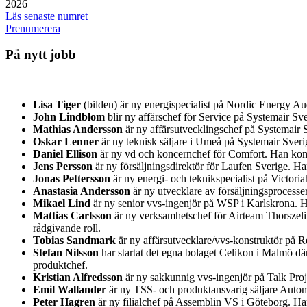
2026
Läs senaste numret
Prenumerera
På nytt jobb
Lisa Tiger
(bilden) är ny energispecialist på Nordic Energy A
John Lindblom
blir ny affärschef för Service på Systemair 
Mathias Andersson
är ny affärsutvecklingschef på Systemair S
Oskar Lenner
är ny teknisk säljare i Umeå på Systemair Sver
Daniel Ellison
är ny vd och koncernchef för Comfort. Han kom
Jens Persson
är ny försäljningsdirektör för Laufen Sverige. H
Jonas Pettersson
är ny energi- och teknikspecialist på Victor
Anastasia Andersson
är ny utvecklare av försäljningsprocess
Mikael Lind
är ny senior vvs-ingenjör på WSP i Karlskrona.
Mattias Carlsson
är ny verksamhetschef för Airteam Thorszeliu
rådgivande roll.
Tobias Sandmark
är ny affärsutvecklare/vvs-konstruktör på Re
Stefan Nilsson
har startat det egna bolaget Celikon i Malmö d
produktchef.
Kristian Alfredsson
är ny sakkunnig vvs-ingenjör på Talk Pro
Emil Wallander
är ny TSS- och produktansvarig säljare Auto
Peter Hagren
är ny filialchef på Assemblin VS i Göteborg. H