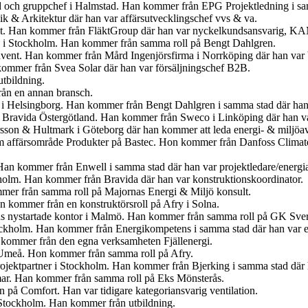
yd och gruppchef i Halmstad. Han kommer från EPG Projektledning i sam
 & Arkitektur där han var affärsutvecklingschef vvs & va.
kt. Han kommer från FläktGroup där han var nyckelkundsansvarig, K
å i Stockholm. Han kommer från samma roll på Bengt Dahlgren.
nvent. Han kommer från Mård Ingenjörsfirma i Norrköping där han var b
kommer från Svea Solar där han var försäljningschef B2B.
tbildning.
ån en annan bransch.
 i Helsingborg. Han kommer från Bengt Dahlgren i samma stad där han 
på Bravida Östergötland. Han kommer från Sweco i Linköping där han va
sson & Hultmark i Göteborg där han kommer att leda energi- & miljöa
m affärsområde Produkter på Bastec. Hon kommer från Danfoss Climate 
an kommer från Enwell i samma stad där han var projektledare/energi
holm. Han kommer från Bravida där han var konstruktionskoordinator.
mer från samma roll på Majornas Energi & Miljö konsult.
n kommer från en konstruktörsroll på Afry i Solna.
ns nystartade kontor i Malmö. Han kommer från samma roll på GK Sver
ockholm. Han kommer från Energikompetens i samma stad där han var e
 kommer från den egna verksamheten Fjällenergi.
 Umeå. Hon kommer från samma roll på Afry.
 Projektpartner i Stockholm. Han kommer från Bjerking i samma stad där
ar. Han kommer från samma roll på Eks Mönsterås.
n på Comfort. Han var tidigare kategoriansvarig ventilation.
 Stockholm. Han kommer från utbildning.