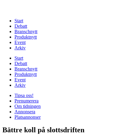
Start
Debatt
Branschnytt
Produktnytt
Event
Arkiv
Start
Debatt
Branschnytt
Produktnytt
Event
Arkiv
Tipsa oss!
Prenumerera
Om tidningen
Annonsera
Platsannonser
Bättre koll på slottsdriften