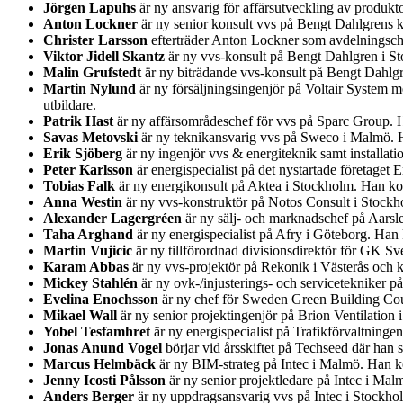
Jörgen Lapuhs
är ny ansvarig för affärsutveckling av produk
Anton Lockner
är ny senior konsult vvs på Bengt Dahlgrens k
Christer Larsson
efterträder Anton Lockner som avdelningsche
Viktor Jidell Skantz
är ny vvs-konsult på Bengt Dahlgren i S
Malin Grufstedt
är ny biträdande vvs-konsult på Bengt Dahlg
Martin Nylund
är ny försäljningsingenjör på Voltair System 
utbildare.
Patrik Hast
är ny affärsområdeschef för vvs på Sparc Group. 
Savas Metovski
är ny teknikansvarig vvs på Sweco i Malmö. H
Erik Sjöberg
är ny ingenjör vvs & energiteknik samt installa
Peter Karlsson
är energispecialist på det nystartade företage
Tobias Falk
är ny energikonsult på Aktea i Stockholm. Han ko
Anna Westin
är ny vvs-konstruktör på Notos Consult i Stockh
Alexander Lagergréen
är ny sälj- och marknadschef på Aarsl
Taha Arghand
är ny energispecialist på Afry i Göteborg. Ha
Martin Vujicic
är ny tillförordnad divisionsdirektör för GK Sv
Karam Abbas
är ny vvs-projektör på Rekonik i Västerås och 
Mickey Stahlén
är ny ovk-/injusterings- och servicetekniker 
Evelina Enochsson
är ny chef för Sweden Green Building Coun
Mikael Wall
är ny senior projektingenjör på Brion Ventilatio
Yobel Tesfamhret
är ny energispecialist på Trafikförvaltning
Jonas Anund Vogel
börjar vid årsskiftet på Techseed där han
Marcus Helmbäck
är ny BIM-strateg på Intec i Malmö. Han ko
Jenny Icosti Pålsson
är ny senior projektledare på Intec i Ma
Anders Berger
är ny uppdragsansvarig vvs på Intec i Stockh