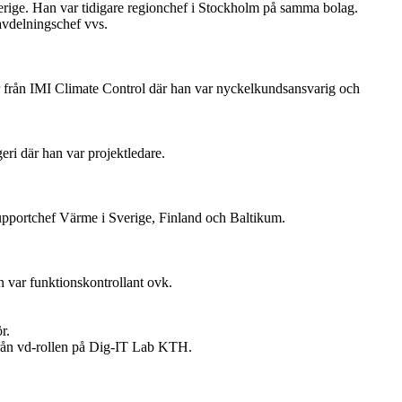
erige. Han var tidigare regionchef i Stockholm på samma bolag.
avdelningschef vvs.
 från IMI Climate Control där han var nyckelkundsansvarig och
ri där han var projektledare.
upportchef Värme i Sverige, Finland och Baltikum.
 var funktionskontrollant ovk.
r.
 från vd-rollen på Dig-IT Lab KTH.