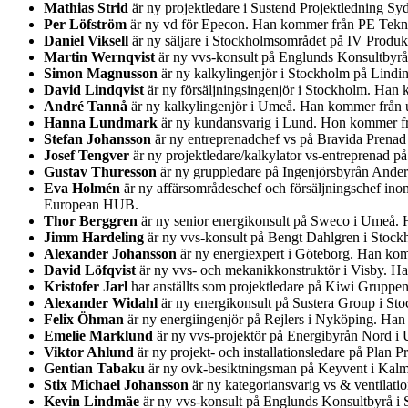
Mathias Strid
är ny projektledare i Sustend Projektledning S
Per Löfström
är ny vd för Epecon. Han kommer från PE Teknik
Daniel Viksell
är ny säljare i Stockholmsområdet på IV Produ
Martin Wernqvist
är ny vvs-konsult på Englunds Konsultbyr
Simon Magnusson
är ny kalkylingenjör i Stockholm på Lindi
David Lindqvist
är ny försäljningsingenjör i Stockholm. Han 
André Tannå
är ny kalkylingenjör i Umeå. Han kommer från u
Hanna Lundmark
är ny kundansvarig i Lund. Hon kommer fr
Stefan Johansson
är ny entreprenadchef vs på Bravida Prenad
Josef Tengver
är ny projektledare/kalkylator vs-entreprenad 
Gustav Thuresson
är ny gruppledare på Ingenjörsbyrån Ander
Eva Holmén
är ny affärsområdeschef och försäljningschef ino
European HUB.
Thor Berggren
är ny senior energikonsult på Sweco i Umeå. H
Jimm Hardeling
är ny vvs-konsult på Bengt Dahlgren i Stock
Alexander Johansson
är ny energiexpert i Göteborg. Han kom
David Löfqvist
är ny vvs- och mekanikkonstruktör i Visby. Ha
Kristofer Jarl
har anställts som projektledare på Kiwi Gruppe
Alexander Widahl
är ny energikonsult på Sustera Group i St
Felix Öhman
är ny energiingenjör på Rejlers i Nyköping. Han
Emelie Marklund
är ny vvs-projektör på Energibyrån Nord i
Viktor Ahlund
är ny projekt- och installationsledare på Plan
Gentian Tabaku
är ny ovk-besiktningsman på Keyvent i Kalm
Stix Michael Johansson
är ny kategoriansvarig vs & ventilatio
Kevin Lindmäe
är ny vvs-konsult på Englunds Konsultbyrå i