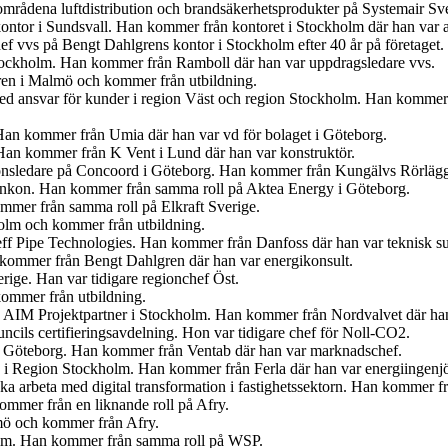
tområdena luftdistribution och brandsäkerhetsprodukter på Systemair Sv
ontor i Sundsvall. Han kommer från kontoret i Stockholm där han var 
f vvs på Bengt Dahlgrens kontor i Stockholm efter 40 år på företaget.
tockholm. Han kommer från Ramboll där han var uppdragsledare vvs.
ren i Malmö och kommer från utbildning.
med ansvar för kunder i region Väst och region Stockholm. Han kommer
Han kommer från Umia där han var vd för bolaget i Göteborg.
an kommer från K Vent i Lund där han var konstruktör.
tionsledare på Concoord i Göteborg. Han kommer från Kungälvs Rörlägge
t Enkon. Han kommer från samma roll på Aktea Energy i Göteborg.
mmer från samma roll på Elkraft Sverige.
olm och kommer från utbildning.
eff Pipe Technologies. Han kommer från Danfoss där han var teknisk s
n kommer från Bengt Dahlgren där han var energikonsult.
erige. Han var tidigare regionchef Öst.
kommer från utbildning.
på AIM Projektpartner i Stockholm. Han kommer från Nordvalvet där han
cils certifieringsavdelning. Hon var tidigare chef för Noll-CO2.
n i Göteborg. Han kommer från Ventab där han var marknadschef.
en i Region Stockholm. Han kommer från Ferla där han var energiingenjö
 ska arbeta med digital transformation i fastighetssektorn. Han kommer
mmer från en liknande roll på Afry.
lmö och kommer från Afry.
olm. Han kommer från samma roll på WSP.