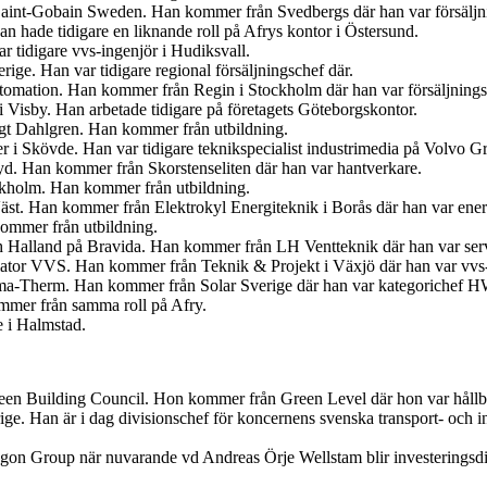
s Saint-Gobain Sweden. Han kommer från Svedbergs där han var försäljn
 hade tidigare en liknande roll på Afrys kontor i Östersund.
r tidigare vvs-ingenjör i Hudiksvall.
ige. Han var tidigare regional försäljningschef där.
tomation. Han kommer från Regin i Stockholm där han var försäljnings
 Visby. Han arbetade tidigare på företagets Göteborgskontor.
ngt Dahlgren. Han kommer från utbildning.
er i Skövde. Han var tidigare teknikspecialist industrimedia på Volvo G
. Han kommer från Skorstenseliten där han var hantverkare.
ockholm. Han kommer från utbildning.
Väst. Han kommer från Elektrokyl Energiteknik i Borås där han var ener
ommer från utbildning.
ch Halland på Bravida. Han kommer från LH Ventteknik där han var ser
iator VVS. Han kommer från Teknik & Projekt i Växjö där han var vvs-
ima-Therm. Han kommer från Solar Sverige där han var kategorichef
ommer från samma roll på Afry.
e i Halmstad.
en Building Council. Hon kommer från Green Level där hon var hållbar
ige. Han är i dag divisionschef för koncernens svenska transport- och
egon Group när nuvarande vd Andreas Örje Wellstam blir investeringsdi