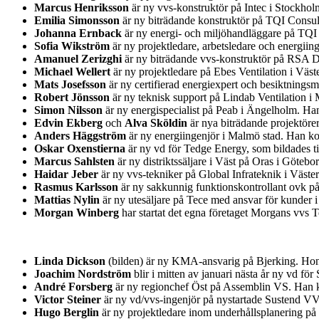
Marcus Henriksson
är ny vvs-konstruktör på Intec i Stockho
Emilia Simonsson
är ny biträdande konstruktör på TQI Consul
Johanna Ernback
är ny energi- och miljöhandläggare på TQI
Sofia Wikström
är ny projektledare, arbetsledare och energii
Amanuel Zerizghi
är ny biträdande vvs-konstruktör på RSA D
Michael Wellert
är ny projektledare på Ebes Ventilation i Väs
Mats Josefsson
är ny certifierad energiexpert och besiktnin
Robert Jönsson
är ny teknisk support på Lindab Ventilation i
Simon Nilsson
är ny energispecialist på Peab i Ängelholm. H
Edvin Ekberg
och
Alva Sköldin
är nya biträdande projektöre
Anders Häggström
är ny energiingenjör i Malmö stad. Han ko
Oskar Oxenstierna
är ny vd för Tedge Energy, som bildades t
Marcus Sahlsten
är ny distriktssäljare i Väst på Oras i Göteb
Haidar Jeber
är ny vvs-tekniker på Global Infrateknik i Väst
Rasmus Karlsson
är ny sakkunnig funktionskontrollant ovk på
Mattias Nylin
är ny utesäljare på Tece med ansvar för kunder 
Morgan Winberg
har startat det egna företaget Morgans vvs
Linda Dickson
(bilden) är ny KMA-ansvarig på Bjerking. Hon 
Joachim Nordström
blir i mitten av januari nästa år ny vd 
André Forsberg
är ny regionchef Öst på Assemblin VS. Han k
Victor Steiner
är ny vd/vvs-ingenjör på nystartade Sustend V
Hugo Berglin
är ny projektledare inom underhållsplanering på