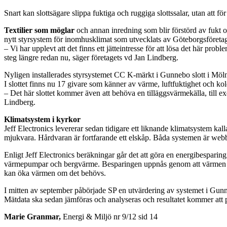
Snart kan slottsägare slippa fuktiga och ruggiga slottssalar, utan att
Textilier som möglar
och annan inredning som blir förstörd av fukt oc
nytt styrsystem för inomhusklimat som utvecklats av Göteborgsföretage
– Vi har upplevt att det finns ett jätteintresse för att lösa det här pr
steg längre redan nu, säger företagets vd Jan Lindberg.
Nyligen installerades styrsystemet CC K-märkt i Gunnebo slott i Mö
I slottet finns nu 17 givare som känner av värme, luftfuktighet och kold
– Det här slottet kommer även att behöva en tilläggsvärmekälla, till ex
Lindberg.
Klimatsystem i kyrkor
Jeff Electronics levererar sedan tidigare ett liknande klimatsystem k
mjukvara. Hårdvaran är fortfarande ett elskåp. Båda systemen är webba
Enligt Jeff Electronics beräkningar går det att göra en energibesparin
värmepumpar och bergvärme. Besparingen uppnås genom att värmen styrs
kan öka värmen om det behövs.
I mitten av september påbörjade SP en utvärdering av systemet i Gunneb
Mätdata ska sedan jämföras och analyseras och resultatet kommer att pr
Marie Granmar,
Energi & Miljö nr 9/12 sid 14