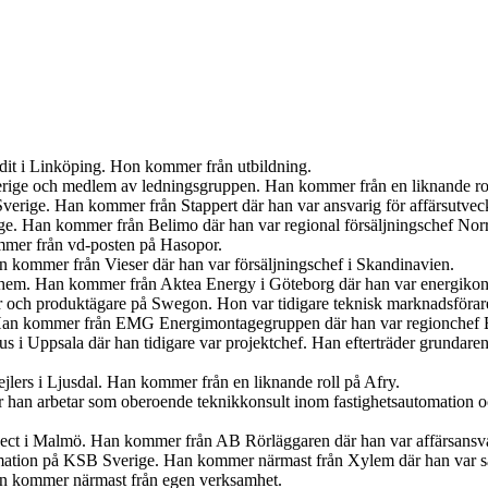
udit i Linköping. Hon kommer från utbildning.
Sverige och medlem av ledningsgruppen. Han kommer från en liknande r
verige. Han kommer från Stappert där han var ansvarig för affärsutveck
ige. Han kommer från Belimo där han var regional försäljningschef Norr
mer från vd-posten på Hasopor.
an kommer från Vieser där han var försäljningschef i Skandinavien.
iahem. Han kommer från Aktea Energy i Göteborg där han var energikon
er och produktägare på Swegon. Hon var tidigare teknisk marknadsförar
 Han kommer från EMG Energimontagegruppen där han var regionchef 
s i Uppsala där han tidigare var projektchef. Han efterträder grundar
jlers i Ljusdal. Han kommer från en liknande roll på Afry.
är han arbetar som oberoende teknikkonsult inom fastighetsautomation 
ject i Malmö. Han kommer från AB Rörläggaren där han var affärsansva
mation på KSB Sverige. Han kommer närmast från Xylem där han var sä
an kommer närmast från egen verksamhet.