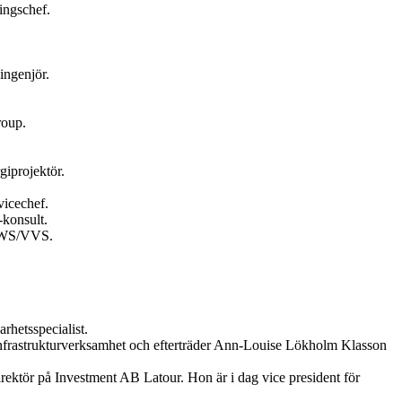
ingschef.
ingenjör.
roup.
giprojektör.
vicechef.
konsult.
 HWS/VVS.
hetsspecialist.
 infrastrukturverksamhet och efterträder Ann-Louise Lökholm Klasson
rektör på Investment AB Latour. Hon är i dag vice president för