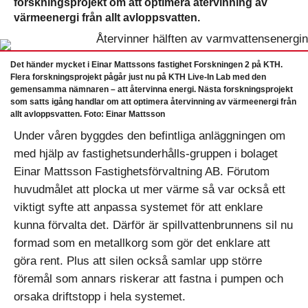
forskningsprojekt om att optimera återvinning av
värmeenergi från allt avloppsvatten.
Det händer mycket i Einar Mattssons fastighet Forskningen 2 på KTH.
Flera forskningsprojekt pågår just nu på KTH Live-In Lab med den
gemensamma nämnaren – att återvinna energi. Nästa forskningsprojekt
som satts igång handlar om att optimera återvinning av värmeenergi från
allt avloppsvatten. Foto: Einar Mattsson
Under våren byggdes den befintliga anläggningen om
med hjälp av fastighetsunderhålls-gruppen i bolaget
Einar Mattsson Fastighetsförvaltning AB. Förutom
huvudmålet att plocka ut mer värme så var också ett
viktigt syfte att anpassa systemet för att enklare
kunna förvalta det. Därför är spillvattenbrunnens sil nu
formad som en metallkorg som gör det enklare att
göra rent. Plus att silen också samlar upp större
föremål som annars riskerar att fastna i pumpen och
orsaka driftstopp i hela systemet.