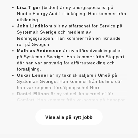
Lisa Tiger
(bilden) är ny energispecialist på
Nordic Energy Audit i Linköping. Hon kommer från
utbildning.
John Lindblom
blir ny affärschef för Service på
Systemair Sverige och medlem av
ledningsgruppen. Han kommer från en liknande
roll på Swegon.
Mathias Andersson
är ny affärsutvecklingschef
på Systemair Sverige. Han kommer från Stappert
där han var ansvarig för affärsutveckling och
försäljning.
Oskar Lenner
är ny teknisk säljare i Umeå på
Systemair Sverige. Han kommer från Belimo där
han var regional försäljningschef Norr.
Daniel Ellison
är ny vd och koncernchef för
Comfort. Han kommer från vd-posten på Hasopor.
Jens Persson
är ny försäljningsdirektör för
Laufen Sverige. Han kommer från Vieser där han
Visa alla på nytt jobb
var försäljningschef i Skandinavien.
Jonas Pettersson
är ny energi- och
teknikspecialist på Victoriahem. Han kommer från
Aktea Energy i Göteborg där han var