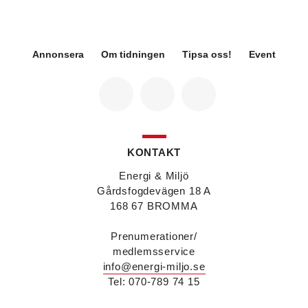
koncernens svenska transport- och
infrastrukturverksamhet och efterträder Ann-
Louise Lökholm Klasson som lämnar Sweco på
egen begäran.
Annonsera
Om tidningen
Tipsa oss!
Event
Eva Karlsson
blir den 1 februari 2026
tillförordnad vd för Swegon Group när nuvarande
vd Andreas Örje Wellstam blir investeringsdirektör
på Investment AB Latour. Hon är i dag vice
president för Swegons affärsområde Air Handling.
Jörgen Lapuhs
är ny ansvarig för
affärsutveckling av produktområdena
KONTAKT
luftdistribution och brandsäkerhetsprodukter på
Systemair Sverige. Han var tidigare regionchef i
Energi & Miljö
Stockholm på samma bolag.
Gårdsfogdevägen 18 A
Anton Lockner
är ny senior konsult vvs på Bengt
168 67 BROMMA
Dahlgrens kontor i Sundsvall. Han kommer från
kontoret i Stockholm där han var avdelningschef
Prenumerationer/
vvs.
medlemsservice
Christer Larsson
efterträder Anton Lockner som
info@energi-miljo.se
avdelningschef vvs på Bengt Dahlgrens kontor i
Stockholm efter 40 år på företaget.
Tel: 070-789 74 15
Viktor Jidell Skantz
är ny vvs-konsult på Bengt