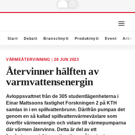
Start
Debatt
Branschnytt
Produktnytt
Event
Arkiv
VÄRMEÅTERVINNING
|
28 JUN 2023
Återvinner hälften av
varmvattensenergin
Avloppsvattnet från de 305 studentlägenheterna i
Einar Mattssons fastighet Forskningen 2 på KTH
samlas in i en spillvattenbrunn. Därifrån pumpas det
genom en så kallad spillvattenvärmeväxlare som
överför värmeenergin och vidare till värmepumparna
där värmen återvinns. Detta är del av ett